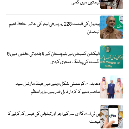
قیمتوں میں کمی
پیٹرول کی قیمت 228 روپے فی لیٹر کی جائے، حافظ نعیم
الرحمان
الیکشن کمیشن نے بلوچستان کے 4 بلدیاتی حلقوں میں 9
اگست کی پولنگ ملتوی کردی
معاہدے کو عملی شکل دینے میں فیلڈ مارشل سید
عاصم منیر کا کردار قابل قدر ہے، وزیراعظم
پی ٹی اے کا ای سم کے اجرا اور تبدیلی کی فیس کم کرنے کا
فیصلہ