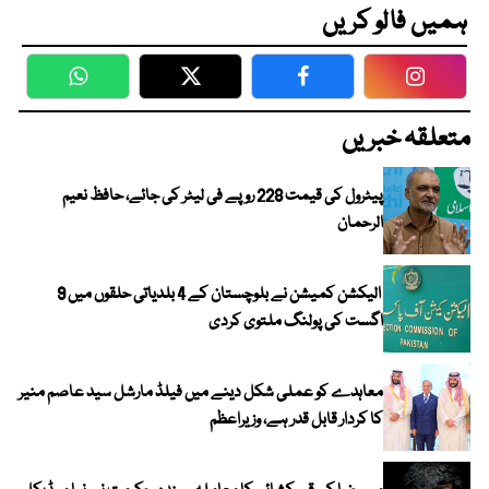
ہمیں فالو کریں
WhatsApp
Twitter
Facebook
Faceboo
متعلقہ خبریں
پیٹرول کی قیمت 228 روپے فی لیٹر کی جائے، حافظ نعیم
الرحمان
الیکشن کمیشن نے بلوچستان کے 4 بلدیاتی حلقوں میں 9
اگست کی پولنگ ملتوی کردی
معاہدے کو عملی شکل دینے میں فیلڈ مارشل سید عاصم منیر
کا کردار قابل قدر ہے، وزیراعظم