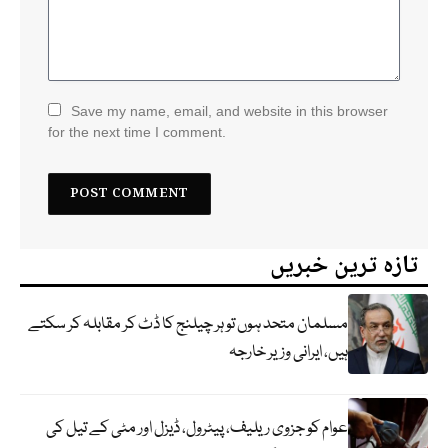
Save my name, email, and website in this browser
for the next time I comment.
تازہ ترین خبریں
مسلمان متحد ہوں تو ہر چیلنج کا ڈٹ کر مقابلہ کر سکتے
ہیں، ایرانی وزیر خارجہ
عوام کو جزوی ریلیف، پیٹرول، ڈیزل اور مٹی کے تیل کی