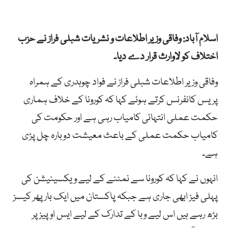
اسلام آباد: وفاقی وزیر اطلاعات و نشریات شبلی فراز نے حزب
اختلاف کو لاوارث قرار دے دیا۔
وفاقی وزیر اطلاعات شبلی فراز نے فواد چوہدری کے ہمراہ
پریس کانفرنس کرتے ہوئے کہا کہ کورونا کے خلاف ہماری
حکمت عملی انتہائی کامیاب رہی ہے اور حکومت کی
کامیاب حکمت عملی کے باعث معیشت دوبارہ چل پڑی
ہے۔
انہوں نے کہا کہ کورونا سے نمٹنے کے لیے ویکسینیشن کی
پہلی فیز ابھی جاری ہے جبکہ پاکستان میں ایک بار پھر کیسز
بڑھ رہے ہیں اس لیے وبا کے تدارک کے لیے ایس او پیز پر