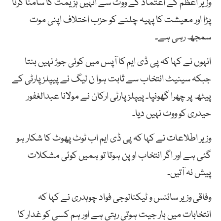
وزیر اعظم کے اعتماد کے ووٹ سے انہیں ہزیمت کا سامنا کرنا
پڑا اور معیشت کا پہیہ چلنے کو حزب اختلاف اپنی موت
سمجھ رہی ہے۔
انہوں نے کہا کہ پی ڈی ایم کا آپس میں کوئی جوڑ نہیں بنتا
جبکہ سینیٹ انتخاب سے ثابت ہوا ن لیگ نے پیپلز پارٹی کے
پیٹھ پر چھرا گھونپا۔ پیپلز پارٹی ارکان نے مولانا عبدالغفور
حیدری کو ووٹ نہیں دیا۔
وزیر اطلاعات نے کہا کہ پی ڈی ایم اب ٹوٹ پھوٹ کا شکار ہو
گئی ہے اور اگر انتخاب اوپن ہوتا تو ہمیں کوئی مشکلات
پیش نہ آتیں۔
وفاقی وزیر سائنس و ٹیکنالوجی فواد چوہدری نے کہا کہ
انتخابات میں ہار جیت ہوتی رہتی ہے اور ہم کسی کو غدار کا