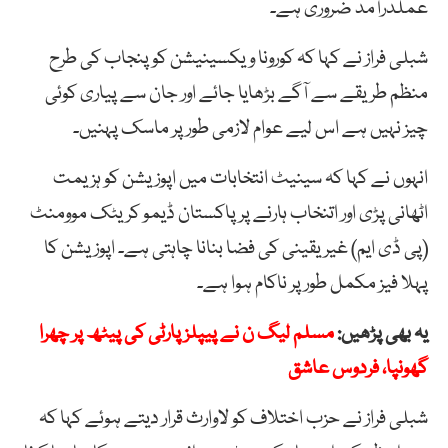
عملدرآمد ضروری ہے۔
شبلی فراز نے کہا کہ کورونا ویکسینیشن کو پنجاب کی طرح
منظم طریقے سے آگے بڑھایا جائے اور جان سے پیاری کوئی
چیز نہیں ہے اس لیے عوام لازمی طور پر ماسک پہنیں۔
انہوں نے کہا کہ سینیٹ انتخابات میں اپوزیشن کو ہزیمت
اٹھانی پڑی اور اتنخاب ہارنے پر پاکستان ڈیمو کریٹک موومنٹ
(پی ڈی ایم) غیر یقینی کی فضا بنانا چاہتی ہے۔ اپوزیشن کا
پہلا فیز مکمل طور پر ناکام ہوا ہے۔
یہ بھی پڑھیں:
مسلم لیگ ن نے پیپلز پارٹی کی پیٹھ پر چھرا
گھونپا، فردوس عاشق
شبلی فراز نے حزب اختلاف کو لاوارث قرار دیتے ہوئے کہا کہ