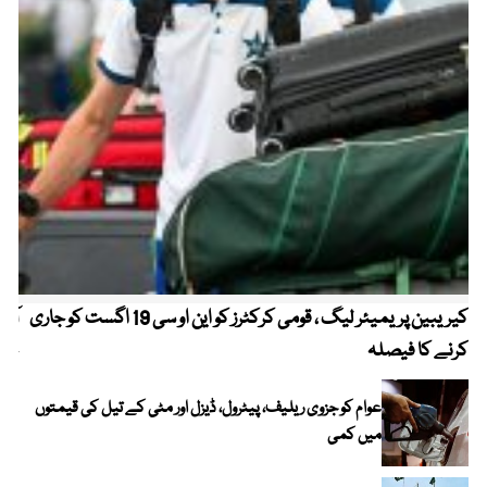
کیریبین پریمیئر لیگ ، قومی کرکٹرز کو این او سی 19 اگست کو جاری
آز
کرنے کا فیصلہ
چھی
عوام کو جزوی ریلیف، پیٹرول، ڈیزل اور مٹی کے تیل کی قیمتوں
میں کمی