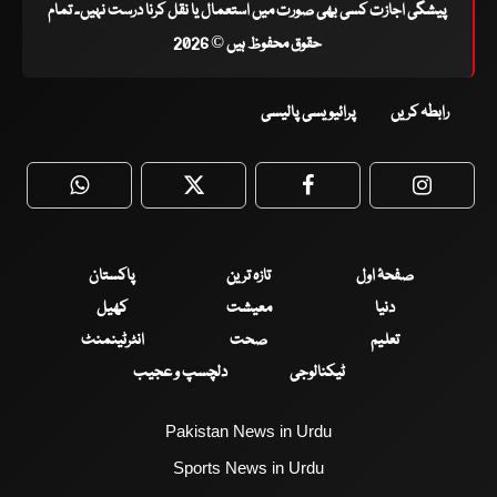
پیشگی اجازت کسی بھی صورت میں استعمال یا نقل کرنا درست نہیں۔ تمام
حقوق محفوظ ہیں © 2026
رابطہ کریں
پرائیویسی پالیسی
WhatsApp
Twitter
Facebook
Faceboo
صفحۂ اول
تازہ ترین
پاکستان
دنیا
معیشت
کھیل
تعلیم
صحت
انٹرٹینمنٹ
ٹیکنالوجی
دلچسپ و عجیب
Pakistan News in Urdu
Sports News in Urdu