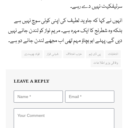
سرٹیفکیٹ نہیں دے رہے۔
انہوں نے کہا کہ جاوید لطیف کی اپنی کوئی سوچ نہیں ہے
بلکہ وہ شطرنج کا ایک مہرہ ہے۔ مریم نواز کو لندن جانے نہیں
دیں گے، پہلے ابو بچاؤ مہم تھی اب مجھے لندن جانے دو ہے۔
انتخابات
پی ڈی ایم
حزب اختلاف
شبلی فراز
فواد چوہدری
وفاقی وزیر اطلاعات
LEAVE A REPLY