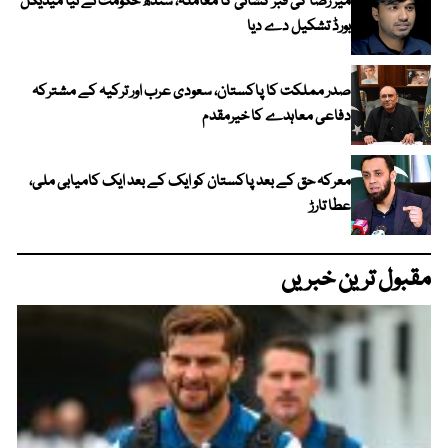
میر رضا کی قبر کشائی کا معاملہ، سندھ حکومت نے نیا میڈیکل
بورڈ تشکیل دے دیا
صدر مملکت کا پاکستان، سعودی عرب اور ترکیہ کے مشترکہ
دفاعی معاہدے کا خیرمقدم
معرکہ حق کے بعد پاکستان کو ایک کے بعد ایک کامیابی ملی،
عطا تارڑ
مقبول ترین خبریں