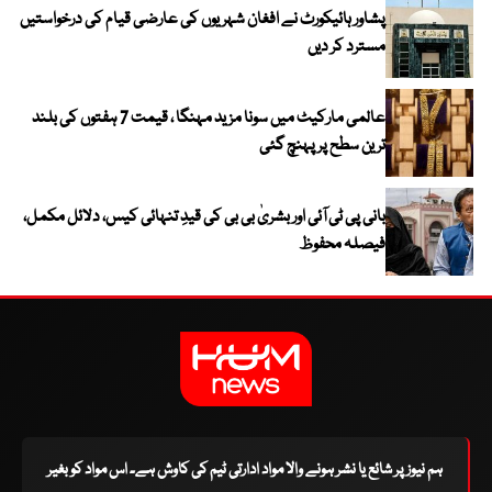
پشاور ہائیکورٹ نے افغان شہریوں کی عارضی قیام کی درخواستیں
مسترد کر دیں
عالمی مارکیٹ میں سونا مزید مہنگا ، قیمت 7 ہفتوں کی بلند
ترین سطح پر پہنچ گئی
بانی پی ٹی آئی اور بشریٰ بی بی کی قیدِ تنہائی کیس، دلائل مکمل،
فیصلہ محفوظ
ہم نیوز پر شائع یا نشر ہونے والا مواد ادارتی ٹیم کی کاوش ہے۔ اس مواد کو بغیر