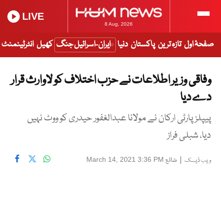
LIVE
8 Aug, 2026
صفحۂ اول
تازہ ترین
پاکستان
دنیا
ایران-اسرائیل جنگ
کھیل
انٹرٹینمنٹ
وفاقی وزیر اطلاعات نے حزب اختلاف کو لاوارث قرار
دے دیا
پیپلز پارٹی ارکان نے مولانا عبدالغفور حیدری کو ووٹ نہیں
دیا، شبلی فراز
|
شائع
March 14, 2021 3:36 PM
ویب ڈیسک