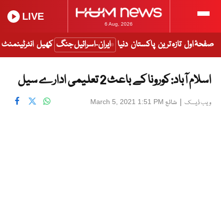
LIVE
6 Aug, 2026
صفحۂ اول
تازہ ترین
پاکستان
دنیا
ایران-اسرائیل جنگ
کھیل
انٹرٹینمنٹ
اسلام آباد: کورونا کے باعث 2 تعلیمی ادارے سیل
|
شائع
March 5, 2021 1:51 PM
ویب ڈیسک