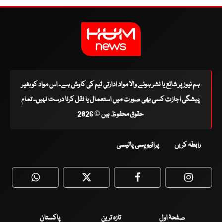
ہم نیوز پر شائع یا نشر ہونے والا مواد ادارتی ٹیم کی کاوش ہے۔ اس مواد کو بغیر
پیشگی اجازت کسی بھی صورت میں استعمال یا نقل کرنا درست نہیں۔ تمام
حقوق محفوظ ہیں © 2026
رابطہ کریں
پرائیویسی پالیسی
WhatsApp
Twitter
Facebook
Faceboo
صفحۂ اول
تازہ ترین
پاکستان