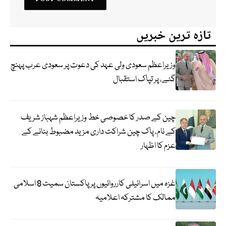
تازہ ترین خبریں
وزیراعظم سعودی ولی عہد کی دعوت پر سعودی عرب پہنچ
گئے، پر تپاک استقبال
چین کے صدر کا خصوصی خط وزیراعظم شہباز شریف
کے نام، پاک چین شراکت داری مزید مضبوط بنانے کے
عزم کا اظہار
غزہ میں اسرائیلی کارروائیوں پر پاکستان سمیت 8 اسلامی
ممالک کا مشترکہ اعلامیہ