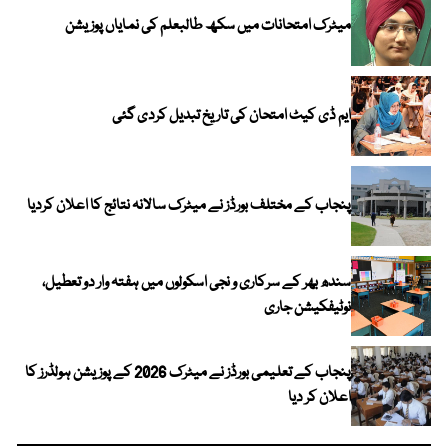
میٹرک امتحانات میں سکھ طالبعلم کی نمایاں پوزیشن
ایم ڈی کیٹ امتحان کی تاریخ تبدیل کردی گئی
پنجاب کے مختلف بورڈز نے میٹرک سالانہ نتائج کا اعلان کردیا
سندھ بھر کے سرکاری و نجی اسکولوں میں ہفتہ وار دو تعطیل،
نوٹیفکیشن جاری
پنجاب کے تعلیمی بورڈز نے میٹرک 2026 کے پوزیشن ہولڈرز کا
اعلان کر دیا