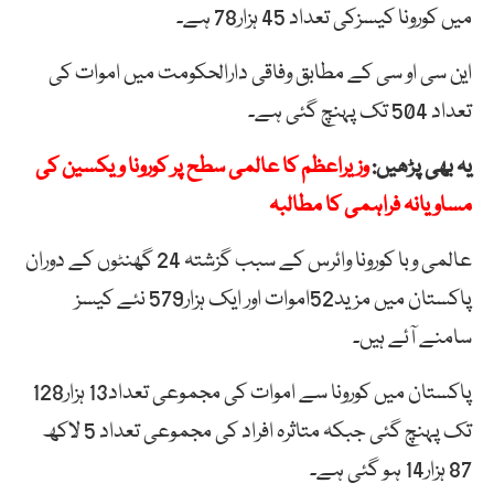
میں کورونا کیسزکی تعداد 45 ہزار78 ہے۔
این سی او سی کے مطابق وفاقی دارالحکومت میں اموات کی
تعداد 504 تک پہنچ گئی ہے۔
یہ بھی پڑھیں:
وزیراعظم کا عالمی سطح پر کورونا ویکسین کی
مساویانہ فراہمی کا مطالبہ
عالمی وبا کورونا وائرس کے سبب گزشتہ 24 گھنٹوں کے دوران
پاکستان میں مزید52اموات اور ایک ہزار579 نئے کیسز
سامنے آئے ہیں۔
پاکستان میں کورونا سے اموات کی مجموعی تعداد13 ہزار128
تک پہنچ گئی جبکہ متاثرہ افراد کی مجموعی تعداد 5 لاکھ
87 ہزار14 ہو گئی ہے۔