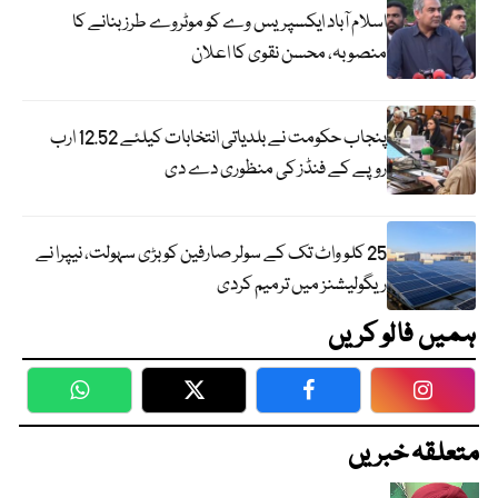
اسلام آباد ایکسپریس وے کو موٹروے طرز بنانے کا
منصوبہ، محسن نقوی کا اعلان
پنجاب حکومت نے بلدیاتی انتخابات کیلئے 12.52 ارب
روپے کے فنڈز کی منظوری دے دی
25 کلو واٹ تک کے سولر صارفین کو بڑی سہولت، نیپرا نے
ریگولیشنز میں ترمیم کردی
ہمیں فالو کریں
WhatsApp
Twitter
Facebook
Faceboo
متعلقہ خبریں