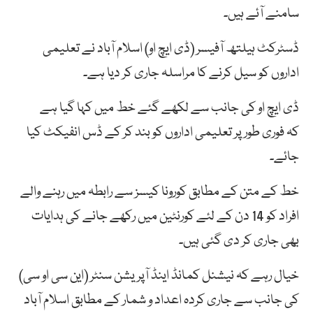
سامنے آئے ہیں۔
ڈسٹرکٹ ہیلتھ آفیسر (ڈی ایچ او) اسلام آباد نے تعلیمی
اداروں کو سیل کرنے کا مراسلہ جاری کر دیا ہے۔
ڈی ایچ او کی جانب سے لکھے گئے خط میں کہا گیا ہے
کہ فوری طور پر تعلیمی اداروں کو بند کر کے ڈس انفیکٹ کیا
جائے۔
خط کے متن کے مطابق کورونا کیسز سے رابطہ میں رہنے والے
افراد کو 14 دن کے لئے کورنٹین میں رکھے جانے کی ہدایات
بھی جاری کر دی گئی ہیں۔
خیال رہے کہ نیشنل کمانڈ اینڈ آپریشن سنٹر (این سی او سی)
کی جانب سے جاری کردہ اعداد و شمار کے مطابق اسلام آباد