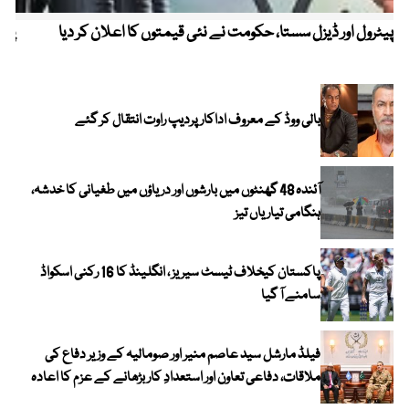
پیٹرول اور ڈیزل سستا، حکومت نے نئی قیمتوں کا اعلان کر دیا
پیٹ
بالی ووڈ کے معروف اداکار پردیپ راوت انتقال کر گئے
آئندہ 48 گھنٹوں میں بارشوں اور دریاؤں میں طغیانی کا خدشہ،
ہنگامی تیاریاں تیز
پاکستان کیخلاف ٹیسٹ سیریز ، انگلینڈ کا 16 رکنی اسکواڈ
سامنے آ گیا
فیلڈ مارشل سید عاصم منیر اور صومالیہ کے وزیر دفاع کی
ملاقات، دفاعی تعاون اور استعدادِ کار بڑھانے کے عزم کا اعادہ