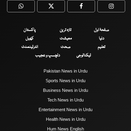
WhatsApp
Twitter
Facebook
Faceboo
صفحۂ اول
تازہ ترین
پاکستان
دنیا
معیشت
کھیل
تعلیم
صحت
انٹرٹینمنٹ
ٹیکنالوجی
دلچسپ و عجیب
Pakistan News in Urdu
Sports News in Urdu
Business News in Urdu
Tech News in Urdu
Entertainment News in Urdu
Health News in Urdu
Hum News English