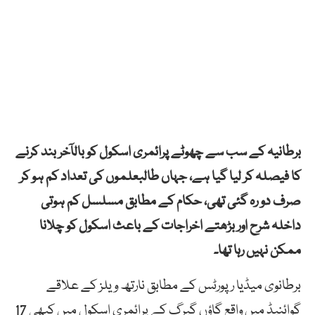
برطانیہ کے سب سے چھوٹے پرائمری اسکول کو بالآخر بند کرنے
کا فیصلہ کر لیا گیا ہے، جہاں طالبعلموں کی تعداد کم ہو کر
صرف دو رہ گئی تھی، حکام کے مطابق مسلسل کم ہوتی
داخلہ شرح اور بڑھتے اخراجات کے باعث اسکول کو چلانا
ممکن نہیں رہا تھا۔
برطانوی میڈیا رپورٹس کے مطابق نارتھ ویلز کے علاقے
گوائنیڈ میں واقع گاؤں گیرگ کے پرائمری اسکول میں کبھی 17