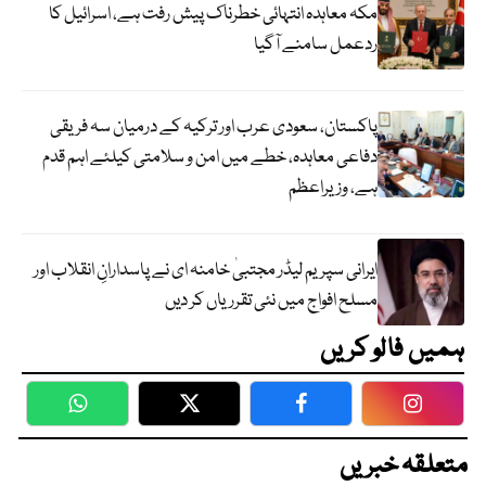
مکہ معاہدہ انتہائی خطرناک پیش رفت ہے، اسرائیل کا
ردعمل سامنے آگیا
پاکستان، سعودی عرب اور ترکیہ کے درمیان سہ فریقی
دفاعی معاہدہ، خطے میں امن و سلامتی کیلئے اہم قدم
ہے، وزیراعظم
ایرانی سپریم لیڈر مجتبیٰ خامنہ ای نے پاسدارانِ انقلاب اور
مسلح افواج میں نئی تقرریاں کر دیں
ہمیں فالو کریں
WhatsApp
Twitter
Facebook
Faceboo
متعلقہ خبریں