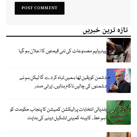
تازہ ترین خبریں
پیٹرولیم مصنوعات کی نئی قیمتوں کا اعلان ہو گیا
دشمن کو یقین تھا ہمیں تباہ کر دے گا لیکن ہم نے
دشمنوں کی چالیں ناکام بنائیں، ایرانی صدر
بلدیاتی انتخابات پرالیکشن کمیشن کا پنجاب حکومت کو
اہم خط، کابینہ کمیٹی تشکیل دینے کی ہدایت