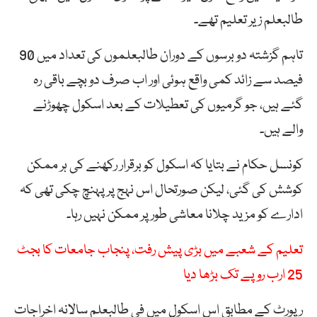
طالبعلم زیر تعلیم تھے۔
تاہم گزشتہ دو برسوں کے دوران طالبعلموں کی تعداد میں 90
فیصد سے زائد کمی واقع ہوئی اور اب صرف دو بچے باقی رہ
گئے ہیں، جو گرمیوں کی تعطیلات کے بعد اسکول چھوڑنے
والے ہیں۔
کونسل حکام نے بتایا کہ اسکول کو برقرار رکھنے کی ہر ممکن
کوشش کی گئی، لیکن صورتحال اس نہج پر پہنچ چکی تھی کہ
ادارے کو مزید چلانا معاشی طور پر ممکن نہیں رہا۔
تعلیم کے شعبے میں بڑی پیش رفت، پنجاب جامعات کا بجٹ
25 ارب روپے تک بڑھا دیا
رپورٹ کے مطابق اس اسکول میں فی طالبعلم سالانہ اخراجات