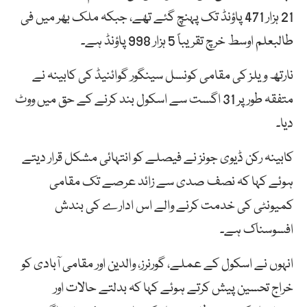
21 ہزار 471 پاؤنڈ تک پہنچ گئے تھے، جبکہ ملک بھر میں فی
طالبعلم اوسط خرچ تقریباً 5 ہزار 998 پاؤنڈ ہے۔
نارتھ ویلز کی مقامی کونسل سینگور گوائنیڈ کی کابینہ نے
متفقہ طور پر 31 اگست سے اسکول بند کرنے کے حق میں ووٹ
دیا۔
کابینہ رکن ڈیوی جونز نے فیصلے کو انتہائی مشکل قرار دیتے
ہوئے کہا کہ نصف صدی سے زائد عرصے تک مقامی
کمیونٹی کی خدمت کرنے والے اس ادارے کی بندش
افسوسناک ہے۔
انہوں نے اسکول کے عملے، گورنرز، والدین اور مقامی آبادی کو
خراج تحسین پیش کرتے ہوئے کہا کہ بدلتے حالات اور