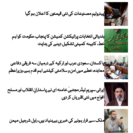
پیٹرولیم مصنوعات کی نئی قیمتوں کا اعلان ہو گیا
بلدیاتی انتخابات پرالیکشن کمیشن کا پنجاب حکومت کو اہم
خط، کابینہ کمیٹی تشکیل دینے کی ہدایت
پاکستان، سعودی عرب اور ترکیہ کے درمیان سہ فریقی دفاعی
معاہدہ، خطے میں امن و سلامتی کیلئے اہم قدم ہے، وزیراعظم
ایرانی سپریم لیڈر مجتبیٰ خامنہ ای نے پاسدارانِ انقلاب اور مسلح
افواج میں نئی تقرریاں کر دیں
ملک سے فرار ہونے کی خبریں بےبنیاد ہیں، راول شرجیل میمن