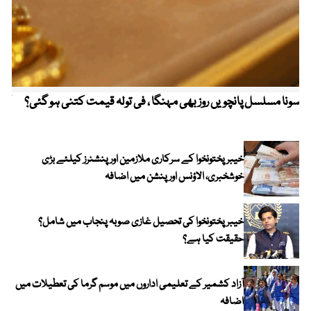
سونا مسلسل پانچویں روز بھی مہنگا ، فی تولہ قیمت کتنی ہو گئی؟
کولم
خیبرپختونخوا کے سرکاری ملازمین اور پنشنرز کیلئے بڑی
خوشخبری، الاؤنس اور پنشن میں اضافہ
خیبر پختونخوا کی تحصیل غازی صوبہ پنجاب میں شامل؟
حقیقت کیا ہے؟
آزاد کشمیر کے تعلیمی اداروں میں موسم گرما کی تعطیلات میں
اضافہ