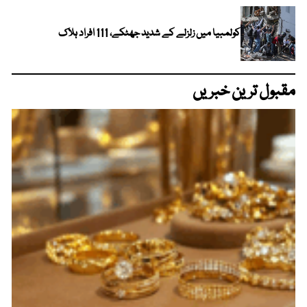
کولمبیا میں زلزلے کے شدید جھٹکے، 111 افراد ہلاک
مقبول ترین خبریں