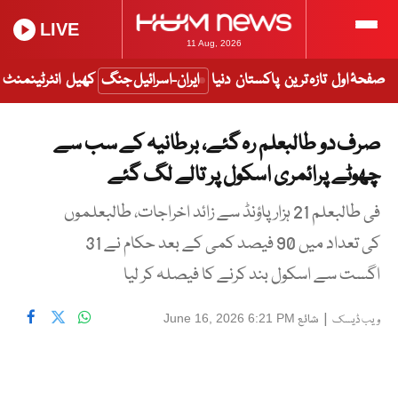
LIVE
11 Aug, 2026
صفحۂ اول
تازہ ترین
پاکستان
دنیا
ایران-اسرائیل جنگ
کھیل
انٹرٹینمنٹ
صرف دو طالبعلم رہ گئے، برطانیہ کے سب سے
چھوٹے پرائمری اسکول پر تالے لگ گئے
فی طالبعلم 21 ہزار پاؤنڈ سے زائد اخراجات، طالبعلموں
کی تعداد میں 90 فیصد کمی کے بعد حکام نے 31
اگست سے اسکول بند کرنے کا فیصلہ کر لیا
|
شائع
June 16, 2026 6:21 PM
ویب ڈیسک