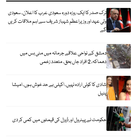
ترک صدر کا ایک روزہ دورہ سعودی عرب کا اعلان، سعودی
ولی عہد اور وزیراعظم شہباز شریف سے اہم ملاقات کریں
گے
دمشق کے نواحی علاقے جرمانہ میں منی بس میں
دھماکہ، 2 افراد جاں بحق، متعدد زخمی
شادی کا کوئی ارادہ نہیں، اکیلی بے حد خوش ہوں، امیشا
پٹیل
حکومت نے پیٹرول اور ڈیزل کی قیمتوں میں کمی کر دی