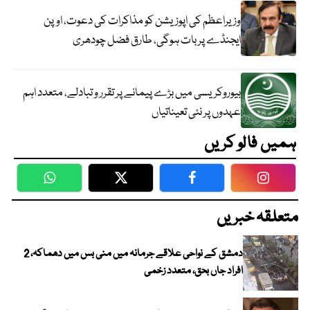
وزیراعظم کی اپوزیشن کو مذاکرات کی دعوت، اوپن
ایجنڈے پر بات ہوگی، طارق فضل چودھری
بیوروکریسی میں بڑے پیمانے پر تقرر و تبادلے، متعدد اہم
عہدوں پر نئی تعیناتیاں
ہمیں فالو کریں
WhatsApp
Twitter
Facebook
Faceboo
متعلقہ خبریں
دمشق کے نواحی علاقے جرمانہ میں منی بس میں دھماکہ، 2
افراد جاں بحق، متعدد زخمی