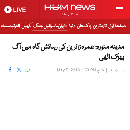
LIVE
7 Aug, 2026
صفحۂ اول
تازہ ترین
پاکستان
دنیا
ایران-اسرائیل جنگ
کھیل
انٹرٹینمنٹ
مدینہ منورہ: عمرہ زائرین کی رہائش گاہ میں آگ
بھڑک اٹھی
|
شائع
May 5, 2018 1:50 PM
ویب ڈیسک