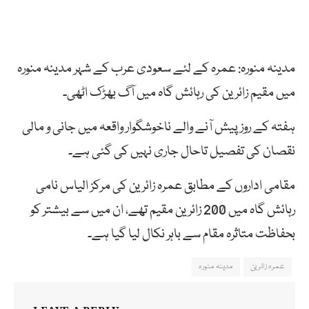
مدینہ منورہ: عمرہ کے لئے سعودی عرب کے شہر مدینہ منورہ
میں مقیم زائرین کی رہائش گاہ میں آگ بھڑک اٹھی۔
ہفتہ کے روز پیش آنے والے ناخوشگوار واقعہ میں جانی و مالی
نقصان کی تفصیل تاحال جاری نہیں کی گئی ہے۔
مقامی اداروں کے مطابق عمرہ زائرین کی مرکز الیاس نامی
رہائش گاہ میں 200 زائرین مقیم تھے، ان میں سے بیشتر کو
بحفاظت متاثرہ مقام سے باہر نکال لیا گیا ہے۔
عمرہ زائرین
مدینہ منورہ