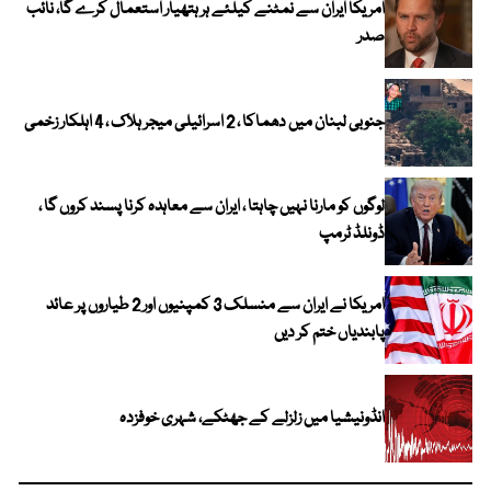
امریکا ایران سے نمٹنے کیلئے ہر ہتھیار استعمال کرے گا، نائب
صدر
جنوبی لبنان میں دھماکا ، 2 اسرائیلی میجر ہلاک ، 4 اہلکار زخمی
لوگوں کو مارنا نہیں چاہتا ، ایران سے معاہدہ کرنا پسند کروں گا ،
ڈونلڈ ٹرمپ
امریکا نے ایران سے منسلک 3 کمپنیوں اور 2 طیاروں پر عائد
پابندیاں ختم کر دیں
انڈونیشیا میں زلزلے کے جھٹکے، شہری خوفزدہ