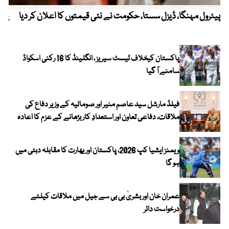
پیٹرول مہنگا، ڈیزل سستا، حکومت نے نئی قیمتوں کا اعلان کر دیا
پنج
پاکستان کیخلاف ٹیسٹ سیریز ، انگلینڈ کا 16 رکنی اسکواڈ
سامنے آ گیا
فیلڈ مارشل سید عاصم منیر اور صومالیہ کے وزیر دفاع کی
ملاقات، دفاعی تعاون اور استعدادِ کار بڑھانے کے عزم کا اعادہ
ویمنز ایشیا کپ 2026، پاکستان اور بھارت کا مقابلہ دبئی میں
ہو گا
عمران خان اور بشریٰ بی بی سے جیل میں ملاقات کیلئے
درخواست دائر