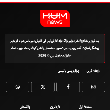
ہم نیوز پر شائع یا نشر ہونے والا مواد ادارتی ٹیم کی کاوش ہے۔ اس مواد کو بغیر
پیشگی اجازت کسی بھی صورت میں استعمال یا نقل کرنا درست نہیں۔ تمام
حقوق محفوظ ہیں © 2026
رابطہ کریں
پرائیویسی پالیسی
WhatsApp
Twitter
Facebook
Faceboo
صفحۂ اول
تازہ ترین
پاکستان