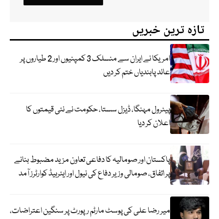
تازہ ترین خبریں
امریکا نے ایران سے منسلک 3 کمپنیوں اور 2 طیاروں پر
عائد پابندیاں ختم کر دیں
پیٹرول مہنگا، ڈیزل سستا، حکومت نے نئی قیمتوں کا
اعلان کر دیا
پاکستان اور صومالیہ کا دفاعی تعاون مزید مضبوط بنانے
پر اتفاق، صومالی وزیر دفاع کی نیول اور ایئرہیڈ کوارٹرز آمد
میر رضا علی کی پوسٹ مارٹم رپورٹ پر سنگین اعتراضات،