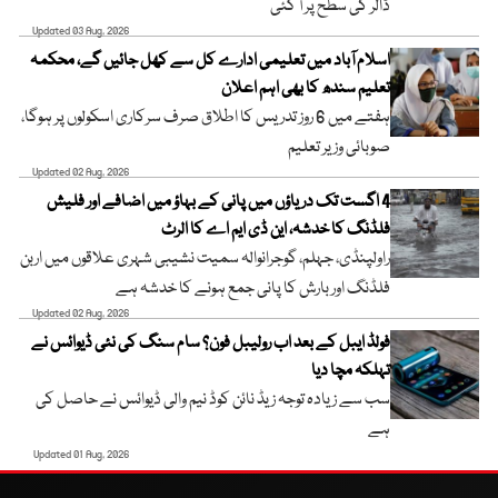
ڈالر کی سطح پر آ گئی
Updated 03 Aug, 2026
اسلام آباد میں تعلیمی ادارے کل سے کھل جائیں گے، محکمہ
تعلیم سندھ کا بھی اہم اعلان
ہفتے میں 6 روز تدریس کا اطلاق صرف سرکاری اسکولوں پر ہوگا،
صوبائی وزیر تعلیم
Updated 02 Aug, 2026
4 اگست تک دریاؤں میں پانی کے بہاؤ میں اضافے اور فلیش
فلڈنگ کا خدشہ، این ڈی ایم اے کا الرٹ
راولپنڈی، جہلم، گوجرانوالہ سمیت نشیبی شہری علاقوں میں اربن
فلڈنگ اور بارش کا پانی جمع ہونے کا خدشہ ہے
Updated 02 Aug, 2026
فولڈ ایبل کے بعد اب رولیبل فون؟ سام سنگ کی نئی ڈیوائس نے
تہلکہ مچا دیا
سب سے زیادہ توجہ زیڈ نائن کوڈ نیم والی ڈیوائس نے حاصل کی
ہے
Updated 01 Aug, 2026