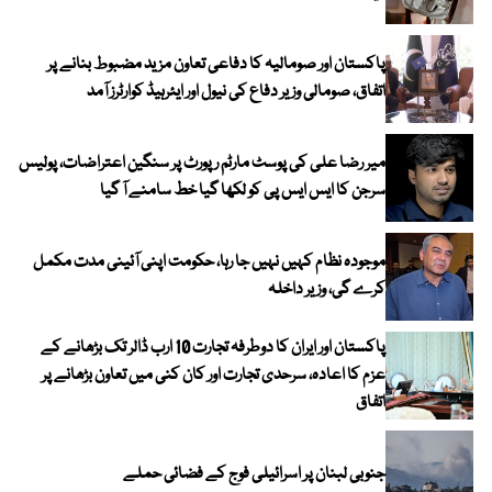
پاکستان اور صومالیہ کا دفاعی تعاون مزید مضبوط بنانے پر
اتفاق، صومالی وزیر دفاع کی نیول اور ایئرہیڈ کوارٹرز آمد
میر رضا علی کی پوسٹ مارٹم رپورٹ پر سنگین اعتراضات، پولیس
سرجن کا ایس ایس پی کو لکھا گیا خط سامنے آ گیا
موجودہ نظام کہیں نہیں جا رہا، حکومت اپنی آئینی مدت مکمل
کرے گی، وزیر داخلہ
پاکستان اور ایران کا دوطرفہ تجارت 10 ارب ڈالر تک بڑھانے کے
عزم کا اعادہ، سرحدی تجارت اور کان کنی میں تعاون بڑھانے پر
اتفاق
جنوبی لبنان پر اسرائیلی فوج کے فضائی حملے