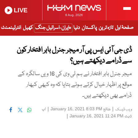
LIVE
6 Aug, 2026
صفحۂ اول
تازہ ترین
پاکستان
دنیا
ایران-اسرائیل جنگ
کھیل
انٹرٹینمنٹ
ڈی جی آئی ایس پی آر میجر جنرل بابر افتخار کون
سے ڈرامے دیکھتے ہیں؟
میجر جنرل بابر افتخار نے ہم ٹی وی کی 16 ویں سالگرہ کے
موقع پر اظہار خیال کرتے ہوئے بتایا کہ وہ کبھی کبھار
ڈرامے بھی دیکھتے ہیں۔
|
شائع
|
اپ
January 16, 2021 8:03 PM
ویب ڈیسک
ڈیٹ
|
January 16, 2021 11:24 PM