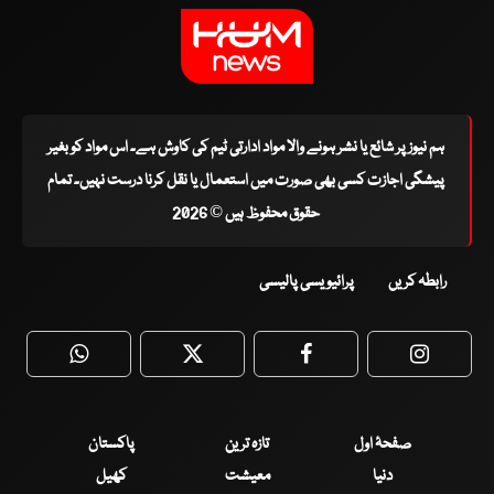
ہم نیوز پر شائع یا نشر ہونے والا مواد ادارتی ٹیم کی کاوش ہے۔ اس مواد کو بغیر
پیشگی اجازت کسی بھی صورت میں استعمال یا نقل کرنا درست نہیں۔ تمام
حقوق محفوظ ہیں © 2026
رابطہ کریں
پرائیویسی پالیسی
WhatsApp
Twitter
Facebook
Faceboo
صفحۂ اول
تازہ ترین
پاکستان
دنیا
معیشت
کھیل