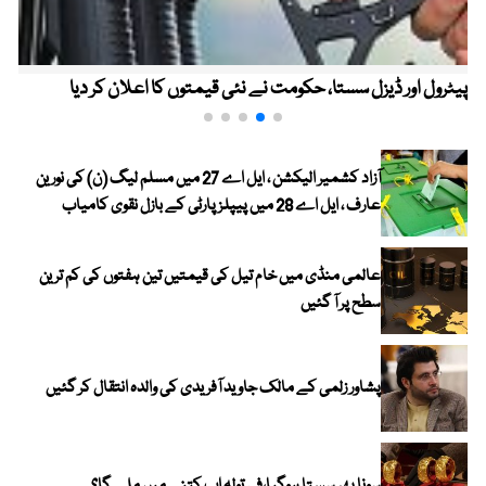
پیٹرول اور ڈیزل سستا، حکومت نے نئی قیمتوں کا اعلان کر دیا
آزاد کشمیر الیکشن ، ایل اے 27 میں مسلم لیگ (ن) کی نورین
عارف ، ایل اے 28 میں پیپلز پارٹی کے بازل نقوی کامیاب
عالمی منڈی میں خام تیل کی قیمتیں تین ہفتوں کی کم ترین
سطح پر آ گئیں
پشاور زلمی کے مالک جاوید آفریدی کی والدہ انتقال کر گئیں
سونا پھر سستا ہوگیا،فی تولہ اب کتنے میں ملے گا؟