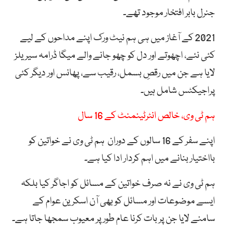
جنرل بابر افتخار موجود تھے۔
2021 کے آغاز میں ہی ہم نیٹ ورک اپنے مداحوں کے لیے
کئی نئے، اچھوتے اور دل کو چھو جانے والے میگا ڈرامہ سیریلز
لایا ہے جن میں رقصِ بسمل، رقیب سے، پھانس اور دیگر کئی
پراجیکٹس شامل ہیں۔
ہم ٹی وی، خالص انٹرٹینمنٹ کے 16 سال
اپنے سفر کے 16 سالوں کے دوران ہم ٹی وی نے خواتین کو
بااختیار بنانے میں اہم کردار ادا کیا ہے۔
ہم ٹی وی نے نہ صرف خواتین کے مسائل کو اجاگر کیا بلکہ
ایسے موضوعات اور مسائل کو بھی آن اسکرین عوام کے
سامنے لایا جن پر بات کرنا عام طور پر معیوب سمجھا جاتا ہے۔