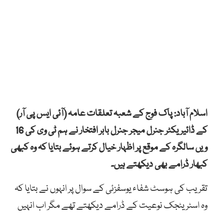
اسلام آباد: پاک فوج کے شعبہ تعلقات عامہ (آئی ایس پی آر)
کے ڈائیریکٹر جنرل میجر جنرل بابر افتخار نے ہم ٹی وی کی 16
ویں سالگرہ کے موقع پر اظہار خیال کرتے ہوئے بتایا کہ وہ کبھی
کبھار ڈرامے بھی دیکھتے ہیں۔
تقریب کی ہوسٹ شفاء یوسفزئی کے سوال پر انہوں نے بتایا کہ
وہ اسٹریٹجک نوعیت کے ڈرامے دیکھتے تھے مگر اب انہیں