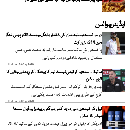
ایڈیٹرچوائس
دوسرا ٹیسٹ، ساجد خان کی شاندار بالنگ، ویسٹ انڈیز پہلی اننگز
میں 344 رنز پر آؤٹ
پاکستان کی جانب سے ساجد خان نے 4، محمد علی، علی
عثمان اور عبید شاہ نے دو دو وکٹیں لیں
Updated 03 Aug, 2026
مائیک اسمتھ کو قومی ٹیسٹ ٹیم کا بیٹنگ کوچ بنائے جانے کا
قوی امکان
جنوبی افریقی کرکٹر اس سے قبل ملتان سلطانز کے اسسٹنٹ
کوچ کے طور پر بھی خدمات انجام دے چکے ہیں
Updated 03 Aug, 2026
تیل کی قیمتوں میں مزید کمی ہو گئی، پیٹرول و ڈیزل سستا
ہونے کا امکان
امریکی خام تیل کی فی بیرل قیمت مزید کمی کے ساتھ 78.97