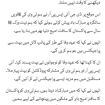
دیکھنے کا وقت نہیں ملتا۔
اس موقع پر
ڈی
جی
آئی
ایس
پی
آر نے
ہم
ٹی
وی
کی
16ویں
سالگرہ
پر
مبارک
باد پیش کرتے ہوئے
کہا
کہ
ہم
نیٹ
ورک
16
سال
سے
پاکستان
کا
سافٹ
امیج
دنیا
بھر
میں
بنا رہا
ہے۔
انہوں نے کہا کہ عہد وفا کے طرز کے پائپ لائن میں بہت سے
پراجیکٹس ہیں جو ہم کریں گے۔
ان کا کہنا تھا کہ عہد وفا کو نوجوانوں نے بہت پسند کیا۔ آئی
ایس پی آر اور ہم ٹی وی کی مشترکہ پروڈکشن کو بہت پیار ملا۔
مستقبل میں ہم مزید ایسے پراجیکٹس لے کر آئیں گے۔
انہوں نے کہا کہ میں مبارکباد دیتا ہوں، ہم ٹی وی کو پاکستان
کا سافٹر امیج باہر کے ملکوں میں پہنچانے کے لیے ہمیں