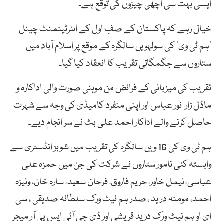
ایسی بہت سی اچھی چیزوں کی توقع ہے۔
خیال رہے کہ پاکستان کے صفِ اول کے انٹرٹینمنٹ چینل
’ہم ٹی وی‘ کی سولہویں سالگرہ کے موقع پر اسلام آباد میں
ستاروں سے جگمگاتی تقریب کا انعقاد کیا گیا۔
تقریب کی میزبانی کے فرائض من موہنی صورت والی اداکارہ و
ماڈل زارا نور عباس اور اپنی منفرد کامیڈی کی وجہ سے شہرت
حاصل کرنے والے اداکار احمد علی بٹ نے سر انجام دیے۔
ہم ٹی وی کی 16 ویں سالگرہ کی تقریب میں شوبز انڈسٹری سے
وابستہ کئی نامور ستاروں نے شرکت کی جن میں حمزہ علی
عباسی، نیمل خاور، حریم فاروق، فرحان سعید، سارہ خان، ونیزہ
احمد، مومنہ درید ، صدر ہم نیٹ ورک سلطانہ صدیقی ، سی
ای او ہم نیٹ ورک درید قریشی اور ڈی جی آئی ایس پی آر میجر