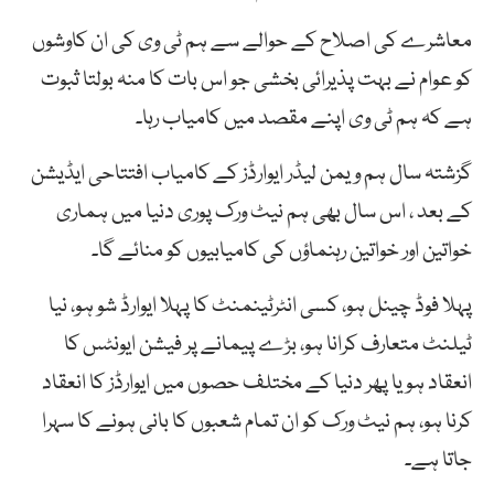
معاشرے کی اصلاح کے حوالے سے ہم ٹی وی کی ان کاوشوں
کو عوام نے بہت پذیرائی بخشی جو اس بات کا منہ بولتا ثبوت
ہے کہ ہم ٹی وی اپنے مقصد میں کامیاب رہا۔
گزشتہ سال ہم ویمن لیڈر ایوارڈز کے کامیاب افتتاحی ایڈیشن
کے بعد ، اس سال بھی ہم نیٹ ورک پوری دنیا میں ہماری
خواتین اور خواتین رہنماؤں کی کامیابیوں کو منائے گا۔
پہلا فوڈ چینل ہو، کسی انٹرٹینمنٹ کا پہلا ایوارڈ شو ہو، نیا
ٹیلنٹ متعارف کرانا ہو، بڑے پیمانے پر فیشن ایونٹس کا
انعقاد ہو یا پھر دنیا کے مختلف حصوں میں ایوارڈز کا انعقاد
کرنا ہو، ہم نیٹ ورک کو ان تمام شعبوں کا بانی ہونے کا سہرا
جاتا ہے۔