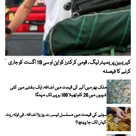
کیریبین پریمیئر لیگ ، قومی کرکٹرز کو این او سی 19 اگست کو جاری
آز
کرنے کا فیصلہ
چھی
ملک بھر میں آٹے کی قیمت میں اضافہ، ایک ہفتے میں کئی
شہروں میں 20 کلو تھیلا 100 روپے تک مہنگا
سونے کی قیمت میں مسلسل تیسرے روز بڑا اضافہ ، فی تولہ ریٹ
کہاں تک جا پہنچا؟