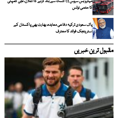
میٹرو بس سروس 11 اگست سے بند کرنے کا اعلان، نجی کمپنی
کا حتمی نوٹس
پاک سعودی ترکیہ دفاعی معاہدہ، بھارت بھی پاکستان کے
اسٹریٹجک فوائد کا معترف
مقبول ترین خبریں