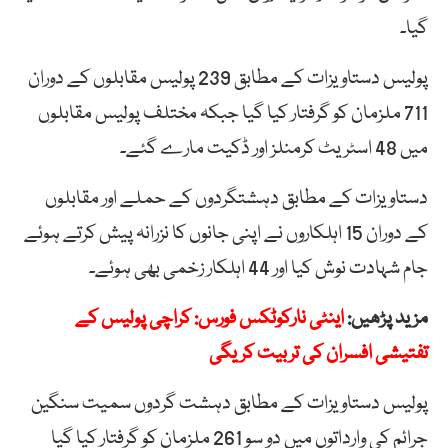
گیا۔
پولیس دستاویزات کے مطابق 239 پولیس مقابلوں کے دوران
711 ملزمان کو گرفتار کیا گیا جبکہ مختلف پولیس مقابلوں
میں 48 اسٹریٹ کرمنلز اور ڈکیت مارے گئے۔
دستاویزات کے مطابق دہشتگردوں کے حملے اور مقابلوں
کے دوران 15 اہلکاروں نے اپنی جانوں کا نزرانہ پیش کرتے ہوئے
جام شہادت نوش کیا اور 44 اہلکار زخمی بھی ہوئے۔
مزید پڑھیں:
اینٹی نارکوٹکس فورس: کراچی پولیس کے
تفتیشی افسران کی تربیت کریگی
پولیس دستاویزات کے مطابق دہشت گردوں سمیت سنگین
جرائم کی وارداتوں میں دو سو 261 ملزمان کو گرفتار کیا گیا