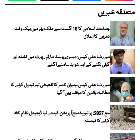
متعلقہ خبریں
جماعت اسلامی کا 16 اگست سے ملک بھر میں بیک وقت
دھرنوں کا اعلان
میر رضا علی کیس: دوسری پوسٹ مارٹم رپورٹ میں تشدد اور
گولی لگنے کے اہم شواہد سامنے آگئے
میر رضا علی کیس، جبران ناصر کا تفتیشی ٹیم تبدیل کرنے کا
مطالبہ، والدین کا موقف بھی آ گیا
حج 2027: پرائیویٹ حج آپریشن کیلئے نیا ڈیجیٹل نظام نافذ
کرنے کا فیصلہ