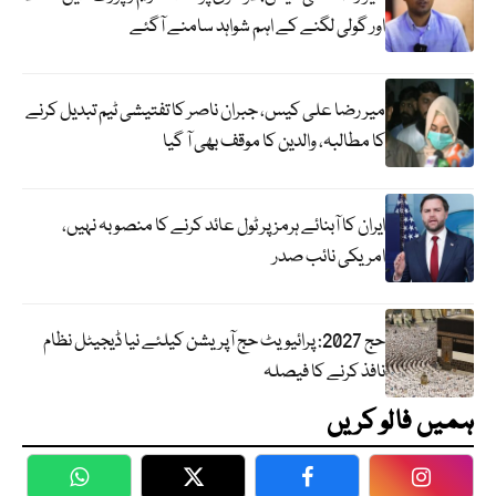
اور گولی لگنے کے اہم شواہد سامنے آگئے
میر رضا علی کیس، جبران ناصر کا تفتیشی ٹیم تبدیل کرنے
کا مطالبہ، والدین کا موقف بھی آ گیا
ایران کا آبنائے ہرمز پر ٹول عائد کرنے کا منصوبہ نہیں،
امریکی نائب صدر
حج 2027: پرائیویٹ حج آپریشن کیلئے نیا ڈیجیٹل نظام
نافذ کرنے کا فیصلہ
ہمیں فالو کریں
WhatsApp
Twitter
Facebook
Faceboo