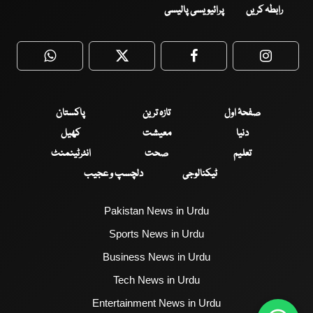
رابطہ کریں
پرائیویسی پالیسی
WhatsApp
Twitter
Facebook
Faceboo
صفحۂ اول
تازہ ترین
پاکستان
دنیا
معیشت
کھیل
تعلیم
صحت
انٹرٹینمنٹ
ٹیکنالوجی
دلچسپ و عجیب
Pakistan News in Urdu
Sports News in Urdu
Business News in Urdu
Tech News in Urdu
Entertainment News in Urdu