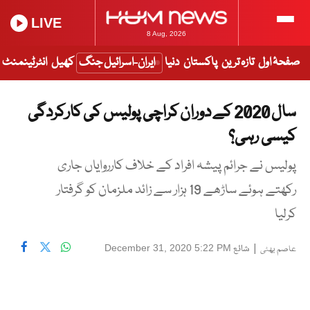
LIVE
8 Aug, 2026
صفحۂ اول
تازہ ترین
پاکستان
دنیا
ایران-اسرائیل جنگ
کھیل
انٹرٹینمنٹ
سال 2020 کے دوران کراچی پولیس کی کارکردگی
کیسی رہی؟
پولیس نے جرائم پیشہ افراد کے خلاف کارروایاں جاری
رکھتے ہوئے ساڑھے 19 ہزار سے زائد ملزمان کو گرفتار
کرلیا
|
شائع
December 31, 2020 5:22 PM
عاصم بھٹی