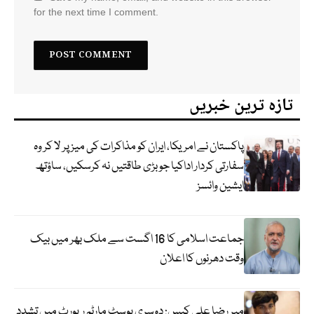
for the next time I comment.
تازہ ترین خبریں
پاکستان نے امریکا، ایران کو مذاکرات کی میز پر لا کر وہ
سفارتی کردار اداکیا جو بڑی طاقتیں نہ کرسکیں، ساؤتھ
ایشین وائسز
جماعت اسلامی کا 16 اگست سے ملک بھر میں بیک
وقت دھرنوں کا اعلان
میر رضا علی کیس: دوسری پوسٹ مارٹم رپورٹ میں تشدد