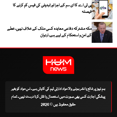
پی ٹی اے کا ای سم کے اجرا اور تبدیلی کی فیس کم کرنے کا
فیصلہ
مکہ مشترکہ دفاعی معاہدہ کسی ملک کے خلاف نہیں، خطے
کے امن و استحکام کے لیے ہے، اردوان
ہم نیوز پر شائع یا نشر ہونے والا مواد ادارتی ٹیم کی کاوش ہے۔ اس مواد کو بغیر
پیشگی اجازت کسی بھی صورت میں استعمال یا نقل کرنا درست نہیں۔ تمام
حقوق محفوظ ہیں © 2026