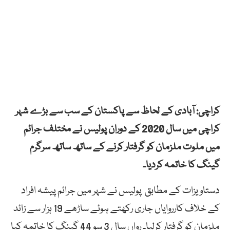
کراچی: آبادی کے لحاظ سے پاکستان کے سب سے بڑے شہر
کراچی میں سال 2020 کے دوران پولیس نے مختلف جرائم
میں ملوت ملزمان کو گرفتار کرنے کے ساتھ ساتھ سرگرم
گینگ کا خاتمہ کردیا۔
دستاویزات کے مطابق پولیس نے شہر میں جرائم پیشہ افراد
کے خلاف کارروایاں جاری رکھتے ہوئے ساڑھے 19 ہزار سے زائد
ملزمان کو گرفتار کرلیا۔ رواں سال 3 سو 44 گینگ کا خاتمہ کیا