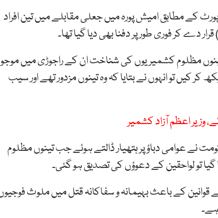
رٹ کے مطابق امیش پورہ میں جعلی مقابلے میں تین افراد
ر دے کر فوری طور پر دفنا بھی دیا گیا تھا۔
 تینوں مظلوم کشمیریوں کی شناخت ان کے راجوڑی میں موجو
کر کیں تو انہوں نے بتایا کہ وہ تینوں مزدور تھے اور سیب
ت نے عوامی دباؤ پر ہتھیار ڈالتے ہوئے جب تینوں مظلوم
گیا تو لواحقین کے دعوؤں کی تصدیق ہو گئی۔
 قوانین کے باعث بہیمانہ و سفاکانہ قتل میں ملوث فوجیوں
ہے۔