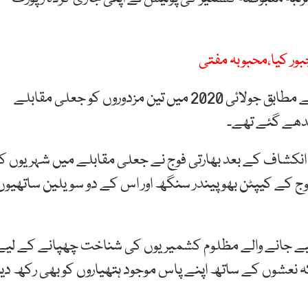
بور کیا،محبوبہ مفتی
مقبوضہ جموں و کشمیر پولیس کی جاری کردہ رپورٹ کے مطابق جولائی 2020 میں تین مزدوروں کو جعلی مقابلے
ندھے گئے تھے۔
 انکشاف کے بعد بھارتی فوج نے جعلی مقابلے میں شہریوں کو
وج کے کیپٹن بھوپیندر سنگھ اور اس کے دو سویلین ساتھیوں
یے جانے والے مظلوم کشمیریوں کی شناخت چھپانے کے لیے
نعشوں کے ساتھ اپنے پاس موجود ہتھیاروں کو بھی رکھ دیا