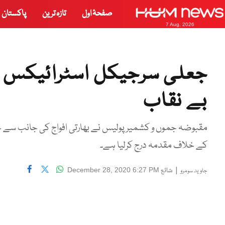
صفحۂ اول
تازہ ترین
پاکستان
7 Aug, 2026
جعلی سرجیکل اسٹرائیکس اور
بے نقاب
مقبوضہ جموں و کشمیر پولیس نے بھارتی افواج کی جانب سے ج
کے خلاف مقدمہ درج کرلیا ہے۔
|
شائع
December 28, 2020 6:27 PM
جاوید سومرو