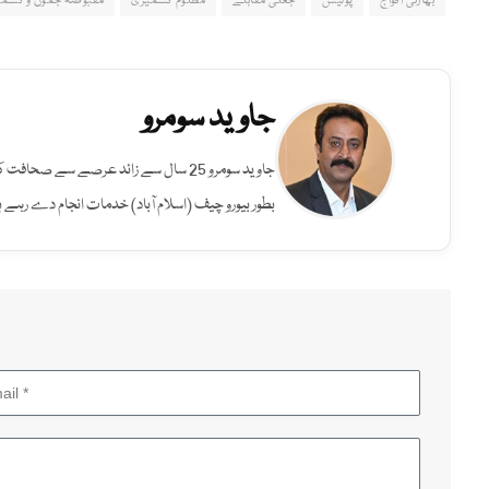
بھارتی افواج
پولیس
جعلی مقابلے
مظلوم کشمیری
مقبوضہ جموں و کشمی
جاوید سومرو
جاوید سومرو 25 سال سے زائد عرصے سے صح
بطور بیورو چیف (اسلام آباد) خدمات انجام دے رہے ہ