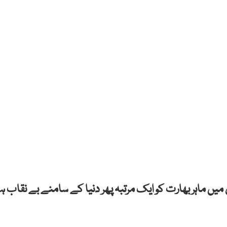
میں ماہر بھارت کو ایک مرتبہ پھر دنیا کے سامنے بے نقاب ہ