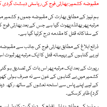
مقبوضہ کشمیر: بھارتی فوج کی ریاستی دہشت گردی ک
ہم نیوز کے مطابق بھارت کی مقبوضہ جموں و کشمیر میں 
مرتبہ پھر بھانڈہ پھوٹ گیا ہے جس کے بعد بھارتی فوج
کے سفاکانہ قتل کا مقدمہ درج کرلیا گیا ہے۔
ذرائع ابلاغ کے مطابق بھارتی فوج کی جانب سے مقبوضہ 
اوربے گناہوں کے بہیمانہ قتل کا ایک مرتبہ پھر ثبوت 
رپورٹ کے بعد ایک مرتبہ پھر اس بات کی تصدیق ہو گئ
کشمیر میں بے گناہوں کے خون سے نہ صرف ہولی کھیلت
کے لیے اپنے پاس سے اسلحہ نعشوں کے ساتھ رکھ دیت
گرد) ظاہر کرسکے۔
ہم نیوز کے مطابق بھارتی افواج کی درندگیت کا پول اس