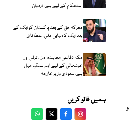
استحکام کے لیے ہے، اردوان
معرکہ حق کے بعد پاکستان کو ایک کے
بعد ایک کامیابی ملی، عطا تارڑ
مکہ دفاعی معاہدہ امن، ترقی اور
خوشحالی کے لیے اہم سنگِ میل
ہے،سعودی وزیر خارجہ
ہمیں فالو کریں
و
WhatsApp
Twitter
Facebook
Facebook