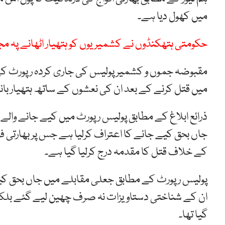
میں کھول دیا ہے۔
حکومتی ہتھکنڈوں نے کشمیریوں کو ہتھیار اٹھانے پہ مج
میں قتل کرنے کے بعد ان کی نعشوں کے ساتھ ہتھیار با
ذرائع ابلاغ کے مطابق پولیس رپورٹ میں کیے جانے والے
جاں بحق کیے جانے کا اعتراف کرلیا ہے جس پر بھارتی ف
کے خلاف قتل کا مقدمہ درج کرلیا گیا ہے۔
پولیس رپورٹ کے مطابق جعلی مقابلے میں جاں بحق ک
ان کے شناختی دستاویزات نہ صرف چھین لیے گئے بلکہ 
گیا تھا۔