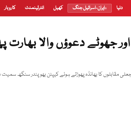
دنیا
ایران-اسرائیل جنگ
کھیل
انٹرٹینمنٹ
کاروبار
 جھوٹے دعوؤں والا بھارت پھ
علی مقابلوں کا بھانڈہ پھوڑتے ہوئے کیپٹن بھوپندر سنگھ سمیت د