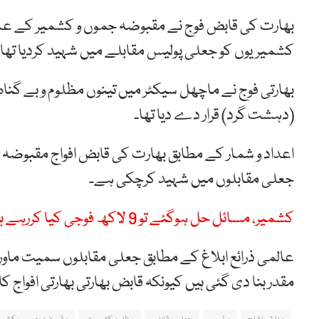
بھارت کی قابض فوج نے مقبوضہ جموں و کشمیر کے علاق
کشمیریوں کو جعلی پولیس مقابلے میں شہید کردیا تھا۔
بھارتی فوج نے ماچھل سیکٹر میں تینوں مظلوم و بے گنا
(دہشت گرد) قرار دے دیا تھا۔
اعداد و شمار کے مطابق بھارت کی قابض افواج مقبوضہ
جعلی مقابلوں میں شہید کرچکی ہے۔
کشمیر، مسائل حل ہوگئے تو 9 لاکھ فوجی کیا کررہے ہیں؟ محبوبہ مفتی
عالمی ذرائع ابلاغ کے مطابق جعلی مقابلوں سمیت ماور
مقدر بنا دی گئی ہیں کیونکہ قابض بھارتی بھارتی افواج ک