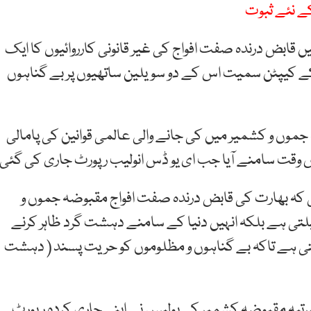
ے نئے ثبوت
قابض درندہ صفت افواج کی غیر قانونی کارروائیوں کا ایک
 کے کیپٹن سمیت اس کے دو سویلین ساتھیوں پر بے گناہوں
جموں و کشمیر میں کی جانے والی عالمی قوانین کی پامالی
اس وقت سامنے آیا جب ای یو ڈس انولیب رپورٹ جاری کی گئی۔
ی کہ بھارت کی قابض درندہ صفت افواج مقبوضہ جموں و
ی ہے بلکہ انہیں دنیا کے سامنے دہشت گرد ظاہر کرنے
ی ہے تاکہ بے گناہوں و مظلوموں کو حریت پسند ( دہشت
 مرتبہ مقبوضہ کشمیر کی پولیس نے اپنی جاری کردہ رپورٹ