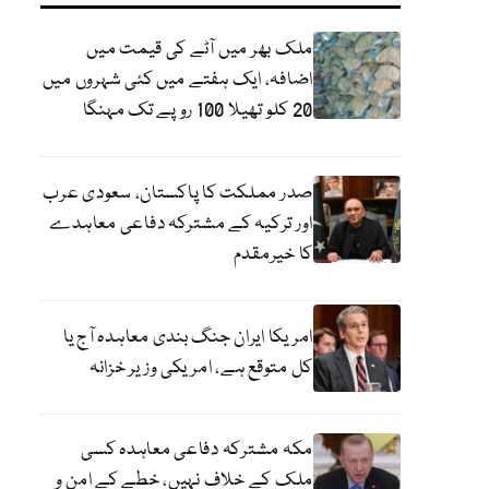
ملک بھر میں آٹے کی قیمت میں
اضافہ، ایک ہفتے میں کئی شہروں میں
20 کلو تھیلا 100 روپے تک مہنگا
صدر مملکت کا پاکستان، سعودی عرب
اور ترکیہ کے مشترکہ دفاعی معاہدے
کا خیرمقدم
امریکا ایران جنگ بندی معاہدہ آج یا
کل متوقع ہے، امریکی وزیر خزانہ
مکہ مشترکہ دفاعی معاہدہ کسی
ملک کے خلاف نہیں، خطے کے امن و