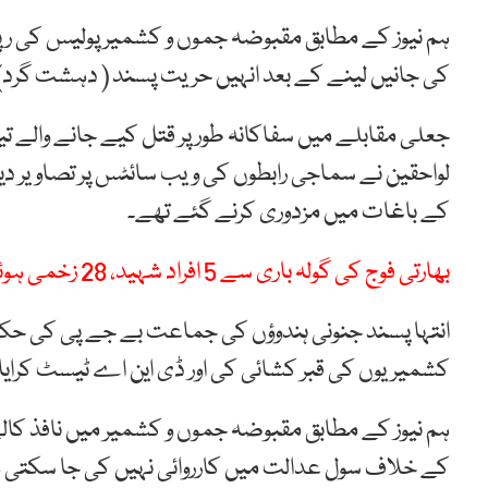
ہم نیوز کے مطابق مقبوضہ جموں و کشمیر پولیس کی رپو
کی جانیں لینے کے بعد انہیں حریت پسند ( دہشت گرد) قرا
جعلی مقابلے میں سفاکانہ طور پر قتل کیے جانے والے
لواحقین نے سماجی رابطوں کی ویب سائٹس پر تصاویر دیکھ 
کے باغات میں مزدوری کرنے گئے تھے۔
بھارتی فوج کی گولہ باری سے 5 افراد شہید، 28 زخمی ہوئے، وزیر اعظم آزاد کشمیر
انتہا پسند جنونی ہندوؤں کی جماعت بے جے پی کی حکوم
کشمیریوں کی قبر کشائی کی اور ڈی این اے ٹیسٹ کرایا 
ہم نیوز کے مطابق مقبوضہ جموں و کشمیر میں نافذ کالے
کے خلاف سول عدالت میں کارروائی نہیں کی جا سکتی 