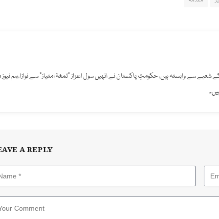
ر
مقدمہ
افت کے شعبے سے وابستہ ہیں، حکومتِ پاکستان نے انہیں سول اعزاز "تمغۂ امتیاز" سے نوازا،ہم نیوز 
یں۔
EAVE A REPLY