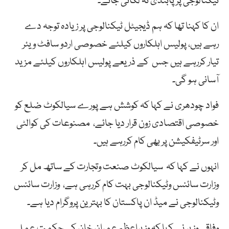
ٹیکنالوجی پر پابندی نہ لگائی جائے۔
ان کا کہنا تھا کہ ہم ڈیجیٹل ٹیکنالوجی پر زیادہ توجہ دے
رہے ہیں، پولیس اہلکاروں کیلئے خصوصی اردو سافٹ ویئر
تیار کررہے ہیں جس کے ذریعے پولیس اہلکاروں کیلئے مزید
آسانی ہو گی۔
فواد چودھری نے کہا کہ کوشش ہے پورے سیالکوٹ ضلع کو
خصوصی اقتصادی زون قرار دیا جائے، مصنوعات کی کوالٹی
اور سرٹیفکیشن پر بھی کام کررہے ہیں۔
انہوں نے کہا کہ سیالکوٹ صنعت وتجارت کے ساتھ مل کر
وزارت سائنس وٹیکنالوجی بہت کام کررہی ہے، وزارت سائنس
وٹیکنالوجی نے میڈ ان پاکستان کا بہترین پروگرام دیا ہے۔
وفاقی وزیر نے کہا کہ وزیراعظم عمران خان کی حکمت عملی