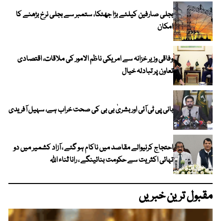
بجلی صارفین کیلئے بڑا جھٹکا، ستمبر سے بجلی نرخ بڑھنے کا
امکان
وفاقی وزیر خزانہ سے امریکی ناظم الامور کی ملاقات، اقتصادی
تعاون پر تبادلہ خیال
بانی پی ٹی آئی اور بشریٰ بی بی کی صحت خراب ہے، سہیل آفریدی
احتجاج کرنیوالے مقاصد میں ناکام ہو گئے ، آزاد کشمیر میں دو
تہائی اکثریت سے حکومت بنائینگے ، رانا ثناء اللہ
مقبول ترین خبریں