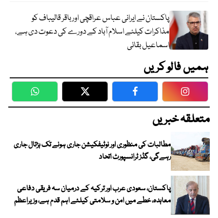
پاکستان نے ایرانی عباس عراقچی اورباقر قالیباف کو
مذاکرات کیلئے اسلام آباد کے دورے کی دعوت دی ہے،
اسماعیل بقائی
ہمیں فالو کریں
WhatsApp
Twitter
Facebook
Faceboo
متعلقہ خبریں
مطالبات کی منظوری اور نوٹیفکیشن جاری ہونے تک ہڑتال جاری
رہےگی، گڈز ٹرانسپورٹ اتحاد
پاکستان، سعودی عرب اور ترکیہ کے درمیان سہ فریقی دفاعی
معاہدہ، خطے میں امن و سلامتی کیلئے اہم قدم ہے، وزیراعظم