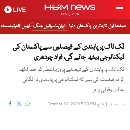
LIVE
10 Aug, 2026
صفحۂ اول
تازہ ترین
پاکستان
دنیا
ایران-اسرائیل جنگ
کھیل
انٹرٹینمنٹ
ٹک ٹاک پر پابندی کے فیصلوں سے پاکستان کی
ٹیکنالوجی بیٹھ جائے گی، فواد چودھری
ٹک ٹک پر پابندی کے فیصلے پر وزیراعظم کو خط لکھ
کر درخواست کی ہے کہ ٹیکنالوجی پر پابندی نہ لگائی
جائے، وفاقی وزیر
|
شائع
October 10, 2020 5:50 PM
ویب ڈیسک