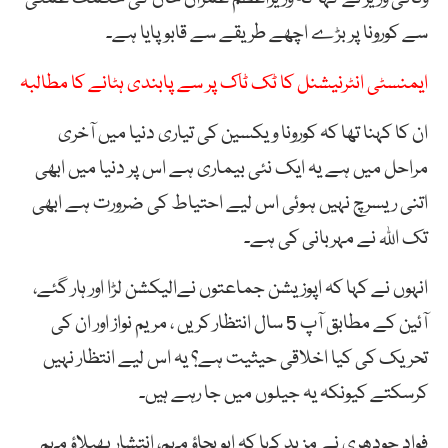
سے کورونا پر بڑے اچھے طریقے سے قابو پایا ہے۔
ایمنسٹی انٹرنیشنل کا ٹک ٹاک پر سے پابندی ہٹانے کا مطالبہ
ان کا کہنا تھا کہ کورونا ویکسین کی تیاری دنیا میں آخری
مراحل میں ہے یہ ایک نئی بیماری ہے اس پر دنیا میں ابھی
اتنی ریسرچ نہیں ہوئی اس لیے احتیاط کی ضرورت ہے ابھی
تک اللہ نے مہربانی کی ہے۔
انہوں نے کہا کہ اپوزیشن جماعتوں نےالیکشن لڑا اور ہار گئے،
آئین کے مطابق آپ 5 سال انتظار کریں ، مریم نواز اور ان کی
تحریک کی کیا اخلاقی حیثیت ہے؟ یہ اس لیے انتظار نہیں
کرسکتے کیونکہ یہ جیلوں میں جا رہے ہیں۔
فواد چودھری نے مزید کہا کہ ابو بچاؤ مہم، انتشار پھیلاؤ مہم