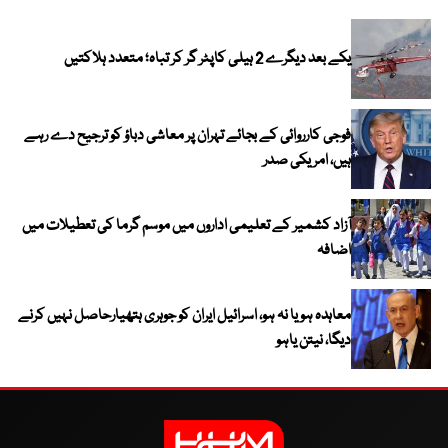
یکے بعد دیگرے 2 ہیلی کاپٹر گر کر تباہ؛ متعدد ہلاکتیں
فوجی کارروائی کے بجائے تہران پر معاشی دباؤ کو ترجیح دے رہے
ہیں، امریکی صدر
آزاد کشمیر کے تعلیمی اداروں میں موسم گرما کی تعطیلات میں
اضافہ
معاہدہ ہو یا نہ ہو، اسرائیل ایران کو جوہری ہتھیارحاصل نہیں کرنے
دیگا، نیتن یاہو