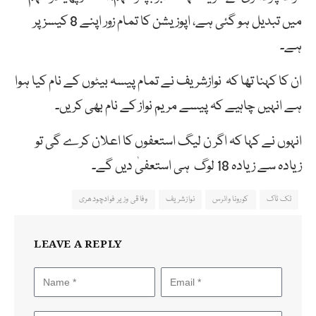
میں تبدیل ہو گئی ہے، اپوزیشن کا تمام زور اپنے 8 کیسز پر
ہے۔
ان کا کہنا تھا کہ نوازشریف نے تمام پیسہ بیٹوں کے نام کیا ہوا
ہے انہیں چاہیے کہ پیسے مریم نواز کے نام بھی کریں۔
انہوں نے کہا کہ اگر ن لیگ استعفوں کا اعلان کرے گی تو
زیادہ سے زیادہ 18 لوگ ہی استعفیٰ دیں گے۔
ٹک ٹاک
کورونا وائرس
نوازشریف
وفاقی وزیر فوادچودھری
LEAVE A REPLY