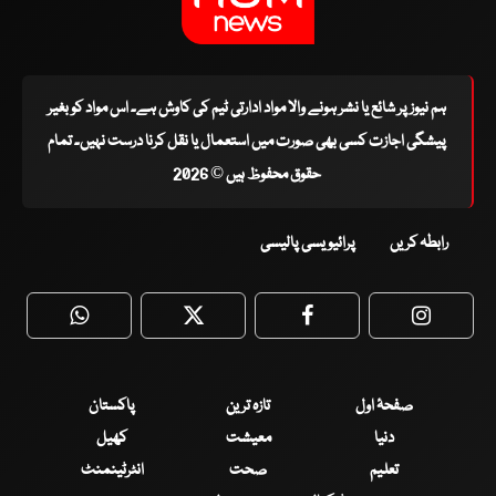
ہم نیوز پر شائع یا نشر ہونے والا مواد ادارتی ٹیم کی کاوش ہے۔ اس مواد کو بغیر
پیشگی اجازت کسی بھی صورت میں استعمال یا نقل کرنا درست نہیں۔ تمام
حقوق محفوظ ہیں © 2026
رابطہ کریں
پرائیویسی پالیسی
WhatsApp
Twitter
Facebook
Faceboo
صفحۂ اول
تازہ ترین
پاکستان
دنیا
معیشت
کھیل
تعلیم
صحت
انٹرٹینمنٹ