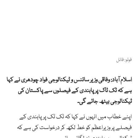
فوٹو: فائل
اسلام آباد: وفاقی وزیر سائنس و ٹیکنالوجی فواد چودھری نے کہا
ہے کہ ٹک ٹاک پر پابندی کے فیصلوں سے پاکستان کی
ٹیکنالوجی بیٹھ جائے گی۔
اپنے خطاب میں انہوں نے کہا کہ ٹک ٹک پر پابندی کے
فیصلے پر وزیراعظم کو خط لکھ کر درخواست کی ہے کہ