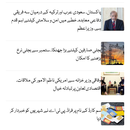
پاکستان، سعودی عرب اور ترکیہ کے درمیان سہ فریقی
دفاعی معاہدہ، خطے میں امن و سلامتی کیلئے اہم قدم
ہے، وزیراعظم
بجلی صارفین کیلئے بڑا جھٹکا، ستمبر سے بجلی نرخ
بڑھنے کا امکان
وفاقی وزیر خزانہ سے امریکی ناظم الامور کی ملاقات،
اقتصادی تعاون پر تبادلہ خیال
سم کارڈ کے نام پر فراڈ، پی ٹی اے نے شہریوں کو خبردار کر
دیا