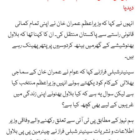
دیدیا
انہوں نے کہا کہ وزیراعظم عمران خان نے اپنی تمام کمائی
قانونی راستے سے پاکستان منتقل کی۔ ان کا کہنا تھا کہ بلاول
بھٹوشیشے کے گھرمیں بیٹھ کردوسروں پرپتھرپھینک رہے
ہیں۔
سینیٹرشبلی فرازنے کہا کہ عوام نے عمران خان کے سماجی
بھلائی کےکام کود یکھتے ہوئے انہیں وزیراعظم منتخب کیا
ہے لیکن سوال یہ ہے کہ کیا بلاول بھٹونے اپنی زندگی میں
غریبوں کے لیے بھی کچھ کیا ہے؟
ہم نیوز کے مطابق پی ٹی آئی سے تعلق رکھنے والے وفاقی وزیر
اطلاعات و نشریات سینیٹر شبلی فراز نے چیئرمین پی پی بلاول