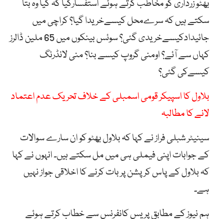
بھٹو زرداری کو مخاطب کرتے ہوئے استفسارکیا کہ کیا وہ بتا
سکتے ہیں کہ سرےمحل کیسےخریدا گیا؟ کراچی میں
جائیدادکیسےخریدی گئی؟ سوئس بینکوں میں 65 ملین ڈالرز
کہاں سے آئے؟ اومنی گروپ کیسے بنا؟ منی لانڈرنگ
کیسےکی گئی؟
بلاول کا اسپیکر قومی اسمبلی کے خلاف تحریک عدم اعتماد
لانے کا مطالبہ
سینیٹر شبلی فراز نے کہا کہ بلاول بھٹو کو ان سارے سوالات
کے جوابات اپنی فیملی ہی میں مل سکتے ہیں۔ انہوں نے کہا
کہ بلاول کے پاس کرپشن پر بات کرنے کا اخلاقی جواز نہیں
ہے۔
ہم نیوز کے مطابق پریس کانفرنس سے خطاب کرتے ہوئے