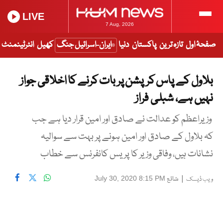
LIVE
7 Aug, 2026
صفحۂ اول
تازہ ترین
پاکستان
دنیا
ایران-اسرائیل جنگ
کھیل
انٹرٹینمنٹ
بلاول کے پاس کرپشن پر بات کرنے کا اخلاقی جواز
نہیں ہے، شبلی فراز
وزیراعظم کو عدالت نے صادق اور امین قرار دیا ہے جب
کہ بلاول کے صادق اور امین ہونے پر بہت سے سوالیہ
نشانات ہیں، وفاقی وزیر کا پریس کانفرنس سے خطاب
|
شائع
July 30, 2020 8:15 PM
ویب ڈیسک