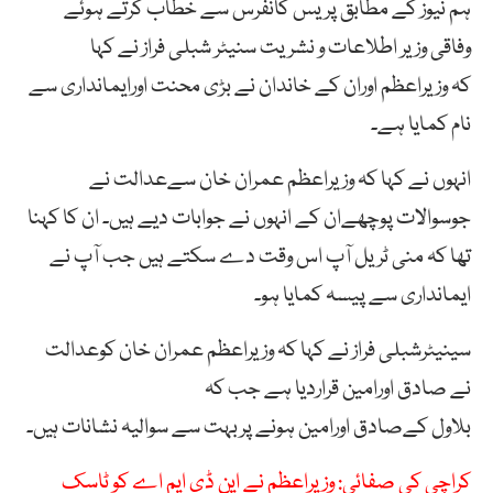
ہم نیوز کے مطابق پریس کانفرس سے خطاب کرتے ہوئے
وفاقی وزیر اطلاعات و نشریت سنیٹر شبلی فراز نے کہا
کہ وزیراعظم اوران کے خاندان نے بڑی محنت اورایمانداری سے
نام کمایا ہے۔
انہوں نے کہا کہ وزیراعظم عمران خان سےعدالت نے
جوسوالات پوچھےان کے انہوں نے جوابات دیے ہیں۔ ان کا کہنا
تھا کہ منی ٹریل آپ اس وقت دے سکتے ہیں جب آپ نے
ایمانداری سے پیسہ کمایا ہو۔
سینیٹرشبلی فراز نے کہا کہ وزیراعظم عمران خان کوعدالت
نے صادق اورامین قراردیا ہے جب کہ
بلاول کےصادق اورامین ہونے پربہت سے سوالیہ نشانات ہیں۔
کراچی کی صفائی: وزیراعظم نے این ڈی ایم اے کو ٹاسک