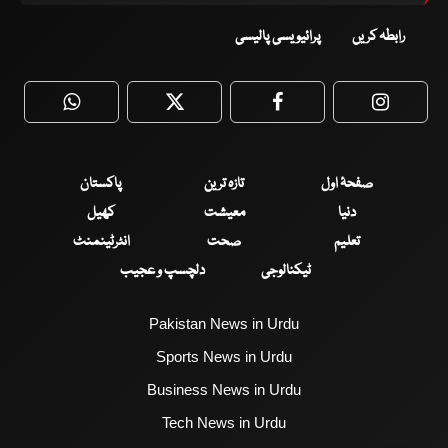
رابطہ کریں
پرائیویسی پالیسی
WhatsApp
Twitter
Facebook
Faceboo
صفحۂ اول
تازہ ترین
پاکستان
دنیا
معیشت
کھیل
تعلیم
صحت
انٹرٹینمنٹ
ٹیکنالوجی
دلچسپ و عجیب
Pakistan News in Urdu
Sports News in Urdu
Business News in Urdu
Tech News in Urdu