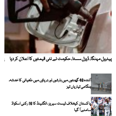
پیٹرول مہنگا، ڈیزل سستا، حکومت نے نئی قیمتوں کا اعلان کر دیا
پنج
آئندہ 48 گھنٹوں میں بارشوں اور دریاؤں میں طغیانی کا خدشہ،
ہنگامی تیاریاں تیز
پاکستان کیخلاف ٹیسٹ سیریز ، انگلینڈ کا 16 رکنی اسکواڈ
سامنے آ گیا