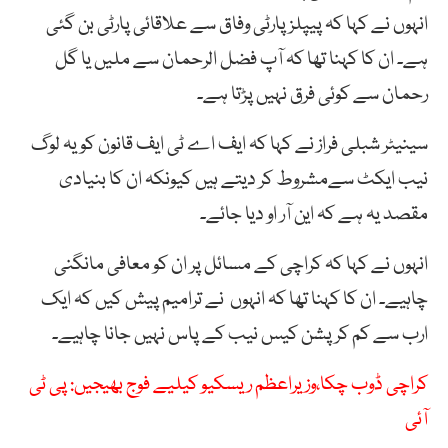
انہوں نے کہا کہ پیپلزپارٹی وفاق سے علاقائی پارٹی بن گئی
ہے۔ ان کا کہنا تھا کہ آپ فضل الرحمان سے ملیں یا گل
رحمان سے کوئی فرق نہیں پڑتا ہے۔
سینیٹر شبلی فراز نے کہا کہ ایف اے ٹی ایف قانون کویہ لوگ
نیب ایکٹ سےمشروط کر دیتے ہیں کیونکہ ان کا بنیادی
مقصد یہ ہے کہ این آر او دیا جائے۔
انہوں نے کہا کہ کراچی کے مسائل پر ان کو معافی مانگنی
چاہیے۔ ان کا کہنا تھا کہ انہوں نے ترامیم پیش کیں کہ ایک
ارب سے کم کرپشن کیس نیب کے پاس نہیں جانا چاہیے۔
کراچی ڈوب چکا،وزیراعظم ریسکیو کیلیے فوج بھیجیں: پی ٹی
آئی