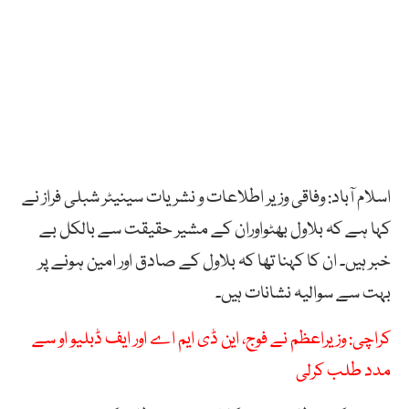
اسلام آباد: وفاقی وزیر اطلاعات و نشریات سینیٹر شبلی فراز نے
کہا ہے کہ بلاول بھٹواوران کے مشیر حقیقت سے بالکل بے
خبر ہیں۔ ان کا کہنا تھا کہ بلاول کے صادق اور امین ہونے پر
بہت سے سوالیہ نشانات ہیں۔
کراچی: وزیراعظم نے فوج، این ڈی ایم اے اور ایف ڈبلیو او سے
مدد طلب کرلی