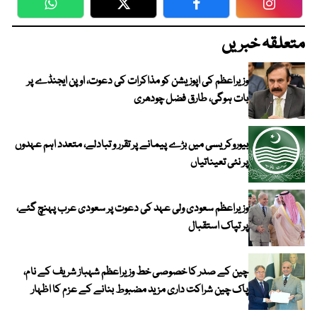
WhatsApp
Twitter
Facebook
Faceboo
متعلقہ خبریں
وزیراعظم کی اپوزیشن کو مذاکرات کی دعوت، اوپن ایجنڈے پر
بات ہوگی، طارق فضل چودھری
بیوروکریسی میں بڑے پیمانے پر تقرر و تبادلے، متعدد اہم عہدوں
پر نئی تعیناتیاں
وزیراعظم سعودی ولی عہد کی دعوت پر سعودی عرب پہنچ گئے،
پر تپاک استقبال
چین کے صدر کا خصوصی خط وزیراعظم شہباز شریف کے نام،
پاک چین شراکت داری مزید مضبوط بنانے کے عزم کا اظہار