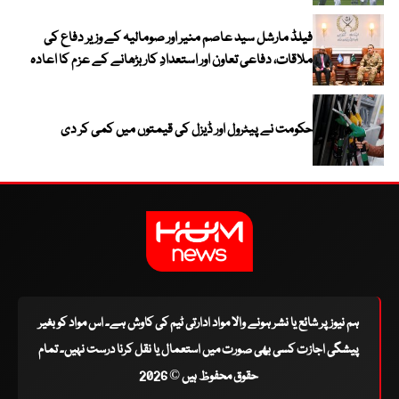
فیلڈ مارشل سید عاصم منیر اور صومالیہ کے وزیر دفاع کی
ملاقات، دفاعی تعاون اور استعدادِ کار بڑھانے کے عزم کا اعادہ
حکومت نے پیٹرول اور ڈیزل کی قیمتوں میں کمی کر دی
ہم نیوز پر شائع یا نشر ہونے والا مواد ادارتی ٹیم کی کاوش ہے۔ اس مواد کو بغیر
پیشگی اجازت کسی بھی صورت میں استعمال یا نقل کرنا درست نہیں۔ تمام
حقوق محفوظ ہیں © 2026