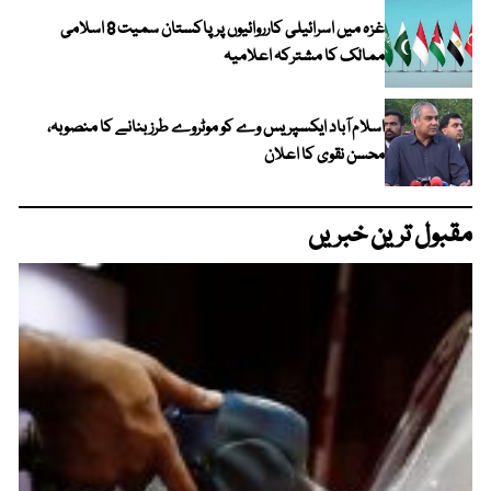
غزہ میں اسرائیلی کارروائیوں پر پاکستان سمیت 8 اسلامی
ممالک کا مشترکہ اعلامیہ
اسلام آباد ایکسپریس وے کو موٹروے طرز بنانے کا منصوبہ،
محسن نقوی کا اعلان
مقبول ترین خبریں