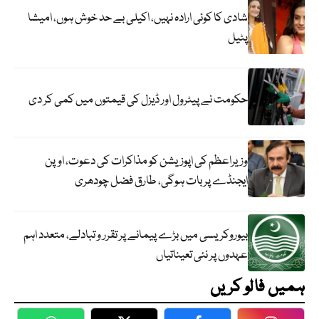
شادی کا کوئی ارادہ نہیں، اکیلی بے حد خوش ہوں، امیشا
پٹیل
حکومت نے پیٹرول اور ڈیزل کی قیمتوں میں کمی کر دی
وزیراعظم کی اپوزیشن کو مذاکرات کی دعوت، اوپن
ایجنڈے پر بات ہوگی، طارق فضل چودھری
بیوروکریسی میں بڑے پیمانے پر تقرر و تبادلے، متعدد اہم
عہدوں پر نئی تعیناتیاں
ہمیں فالو کریں