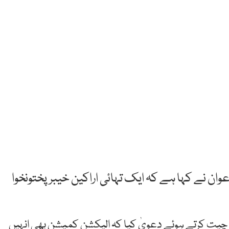
عوان نے کہا ہے کہ ایک تہائی اراکین خیبرپختونخوا
ات چیت کرتے ہوئے دعویٰ کیا کہ الیکشن کمیشن بھی انہیں