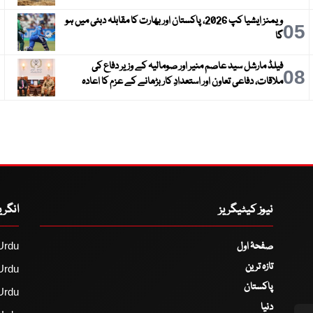
ویمنز ایشیا کپ 2026، پاکستان اور بھارت کا مقابلہ دبئی میں ہو
6
05
گا
فیلڈ مارشل سید عاصم منیر اور صومالیہ کے وزیر دفاع کی
9
08
ملاقات، دفاعی تعاون اور استعدادِ کار بڑھانے کے عزم کا اعادہ
نیوز کیٹیگریز
انگر
صفحۂ اول
Urdu
تازہ ترین
Urdu
پاکستان
Urdu
دنیا