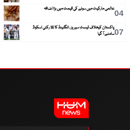
عالمی مارکیٹ میں سونے کی قیمت میں بڑا اضافہ
04
پاکستان کیخلاف ٹیسٹ سیریز ، انگلینڈ کا 16 رکنی اسکواڈ
07
سامنے آ گیا