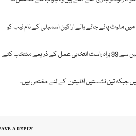
ں ملوث پائے جانے والے اراکین اسمبلی کے نام نیب کو
خیبرپختونخوا اسمبلی 124 اراکین پر مشتمل ہے جس میں سے 99 براہ راست انتخابی عمل کے ذریعے منتخب کئے
EAVE A REPLY