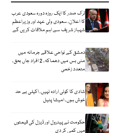
ترک صدر کا ایک روزہ دورہ سعودی عرب
کا اعلان، سعودی ولی عہد اور وزیراعظم
شہباز شریف سے اہم ملاقات کریں گے
دمشق کے نواحی علاقے جرمانہ میں
منی بس میں دھماکہ، 2 افراد جاں بحق،
متعدد زخمی
شادی کا کوئی ارادہ نہیں، اکیلی بے حد
خوش ہوں، امیشا پٹیل
حکومت نے پیٹرول اور ڈیزل کی قیمتوں
میں کمی کر دی