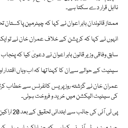
نااہل قرار دے سکتا ہے۔
ممتاز قانوندان بابر اعوان نے کہا کہ چیئرمین پاکستان ت
انہوں نے کہا کہ کرپشن کے خلاف عمران خان نے تو ایکش
سابق وفاقی وزیر قانون بابر اعوان نے دعویٰ کیا کہ پنج
سینیٹ کے حوالے سےان کا کہنا تھا کہ اب وہاں اقتدار ا
عمران خان نے گزشتہ روز پریس کانفرنس سے خطاب کرتے 
کی سینیٹ الیکشن میں خرید و فروخت ہوئی۔
پی ٹی آئی کی جانب سے ابتدائی تحقیق کے بعد 20 اراکین اسمبلی کو شوکاز(اظہار وجوہ)نوٹسز جاری کئے گئے ہیں۔
چیئرمین پی ٹی آئی نے کہا ہےکہ جن اراکین اسمبلی کو