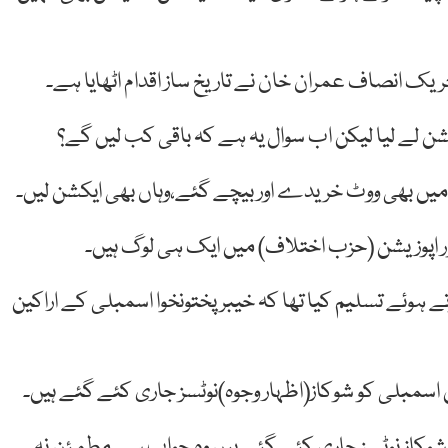
حریک انصاف عمران خان نے تاریخ ساز اقدام اٹھایا ہے۔
ن لے لیا لیکن اب سوال یہ ہے کہ باقی کب لیں گے؟
اب میں بھی ووٹ خریدے اور بیچے گئے،وہاں بھی ایکشن لیں۔
ور اپوزیشن (حزب اختلاف) میں ایک ہی لوگ ہیں۔
ہوئے تسلیم کیا تھا کہ خیبرپختونخوا اسمبلی کے اراکین
 شوکاز نوٹسز جاری کئے گئے ہیں وہ جواب سے مطمئن نہ