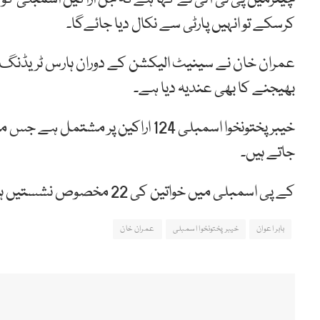
کرسکے تو انہیں پارٹی سے نکال دیا جائےگا۔
عمران خان نے سینیٹ الیکشن کے دوران ہارس ٹریڈنگ می
بھیجنے کا بھی عندیہ دیا ہے۔
جاتے ہیں۔
کے پی اسمبلی میں خواتین کی 22 مخصوص نشستیں ہیں جبکہ تین نشستیں اقلیتوں کے لئے مختص ہیں۔
بابر اعوان
خیبرپختونخوا اسمبلی
عمران خان