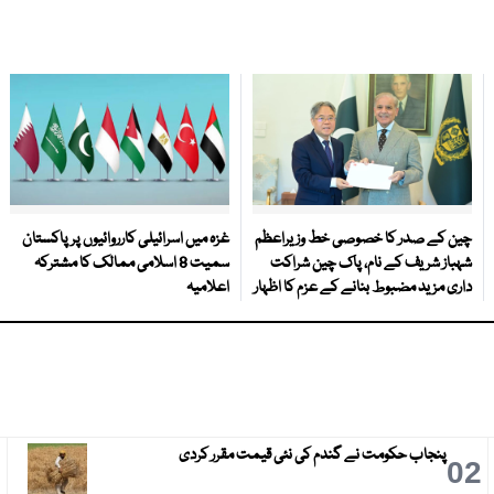
چین کے صدر کا خصوصی خط وزیراعظم
غزہ میں اسرائیلی کارروائیوں پر پاکستان
شہباز شریف کے نام، پاک چین شراکت
سمیت 8 اسلامی ممالک کا مشترکہ
داری مزید مضبوط بنانے کے عزم کا اظہار
اعلامیہ
پنجاب حکومت نے گندم کی نئی قیمت مقرر کردی
3
02