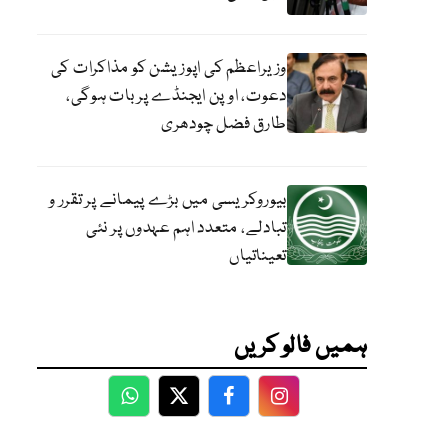
وزیراعظم کی اپوزیشن کو مذاکرات کی
دعوت، اوپن ایجنڈے پر بات ہوگی،
طارق فضل چودھری
بیوروکریسی میں بڑے پیمانے پر تقرر و
تبادلے، متعدد اہم عہدوں پر نئی
تعیناتیاں
ہمیں فالو کریں
WhatsApp
Twitter
Facebook
Facebook