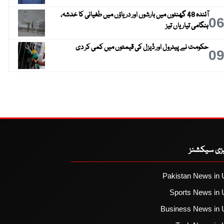
آئندہ 48 گھنٹوں میں بارشوں اور دریاؤں میں طغیانی کا خدشہ،
0
ہنگامی تیاریاں تیز
حکومت نے پیٹرول اور ڈیزل کی قیمتوں میں کمی کر دی
0
یزی سیکشنز
Pakistan News in 
Sports News in 
Business News in 