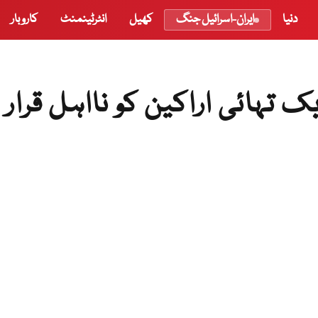
دنیا
ایران-اسرائیل جنگ
کھیل
انٹرٹینمنٹ
کاروبار
تہائی اراکین کو نااہل قرار د