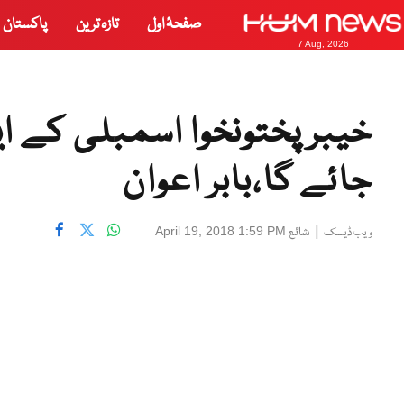
صفحۂ اول
تازہ ترین
پاکستان
7 Aug, 2026
خیبرپختونخوا اسمبلی کے ایک 
جائے گا،بابر اعوان
|
شائع
April 19, 2018 1:59 PM
ویب ڈیسک