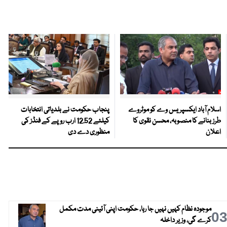
اسلام آباد ایکسپریس وے کو موٹروے
پنجاب حکومت نے بلدیاتی انتخابات
طرز بنانے کا منصوبہ، محسن نقوی کا
کیلئے 12.52 ارب روپے کے فنڈز کی
اعلان
منظوری دے دی
موجودہ نظام کہیں نہیں جا رہا، حکومت اپنی آئینی مدت مکمل
0
کرے گی، وزیر داخلہ