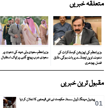
متعلقہ خبریں
وزیراعظم سعودی ولی عہد کی دعوت پر
وزیراعظم کی اپوزیشن کو مذاکرات کی
سعودی عرب پہنچ گئے، پر تپاک استقبال
دعوت، اوپن ایجنڈے پر بات ہوگی، طارق
فضل چودھری
مقبول ترین خبریں
پیٹرول مہنگا، ڈیزل سستا، حکومت نے نئی قیمتوں کا اعلان کر دیا
01