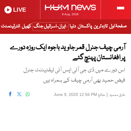
LIVE
8 Aug, 2026
صفحۂ اول
تازہ ترین
پاکستان
دنیا
ایران-اسرائیل جنگ
کھیل
انٹرٹینمنٹ
آرمی چیف جنرل قمر جاوید باجوہ ایک روزہ دورے
پر افغانستان پہنچ گئے
اس دورے میں ڈی جی آئی ایس آئی لیفٹیننٹ جنرل
فیض حمید بھی آرمی چیف کے ہمراہ ہیں
|
شائع
June 9, 2020 12:56 PM
طارق محمود