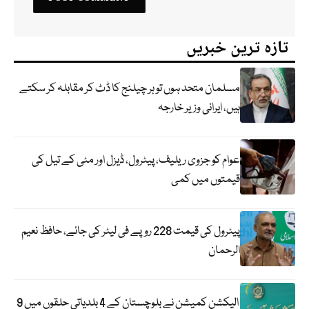
تازہ ترین خبریں
مسلمان متحد ہوں تو ہر چیلنج کا ڈٹ کر مقابلہ کر سکتے
ہیں، ایرانی وزیر خارجہ
عوام کو جزوی ریلیف، پیٹرول، ڈیزل اور مٹی کے تیل کی
قیمتوں میں کمی
پیٹرول کی قیمت 228 روپے فی لیٹر کی جائے، حافظ نعیم
الرحمان
الیکشن کمیشن نے بلوچستان کے 4 بلدیاتی حلقوں میں 9