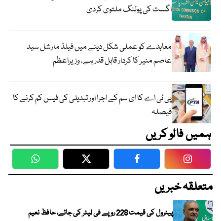
اگست کی پولنگ ملتوی کردی
معاہدے کو عملی شکل دینے میں فیلڈ مارشل سید
عاصم منیر کا کردار قابل قدر ہے، وزیراعظم
پی ٹی اے کا ای سم کے اجرا اور تبدیلی کی فیس کم کرنے کا
فیصلہ
ہمیں فالو کریں
WhatsApp
Twitter
Facebook
Faceboo
متعلقہ خبریں
پیٹرول کی قیمت 228 روپے فی لیٹر کی جائے، حافظ نعیم