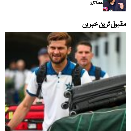
عطا تارڑ
مقبول ترین خبریں