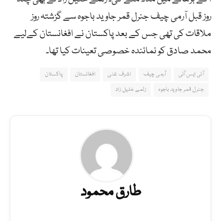
روز قبل آرمی چیف جنرل قمر جاوید باجوہ سے گزشتہ روز
ملاقات کی تھی جس کے بعد پاکستان نے افغانستان کےلیے
محمد صادق کو نمائندہ خصوصی تعینات کیا تھا۔
آئی ایس آئی
آرمی چیف
اشرف غنی
افغانستان
پاکستان
جنرل قمر جاوید باجوہ
زلمے خلیل زاد
طارق محمود