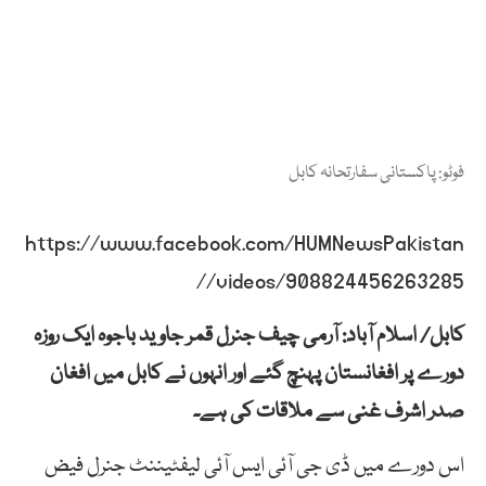
فوٹو: پاکستانی سفارتحانہ کابل
https://www.facebook.com/HUMNewsPakistan
/videos/908824456263285/
کابل/ اسلام آباد: آرمی چیف جنرل قمر جاوید باجوہ ایک روزہ
دورے پر افغانستان پہنچ گئے اور انہوں نے کابل میں افغان
صدر اشرف غنی سے ملاقات کی ہے۔
اس دورے میں ڈی جی آئی ایس آئی لیفٹیننٹ جنرل فیض