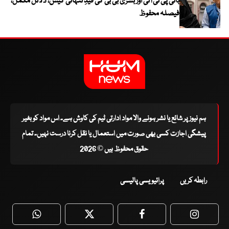
بانی پی ٹی آئی اور بشریٰ بی بی کی قیدِ تنہائی کیس، دلائل مکمل،
فیصلہ محفوظ
ہم نیوز پر شائع یا نشر ہونے والا مواد ادارتی ٹیم کی کاوش ہے۔ اس مواد کو بغیر
پیشگی اجازت کسی بھی صورت میں استعمال یا نقل کرنا درست نہیں۔ تمام
حقوق محفوظ ہیں © 2026
رابطہ کریں
پرائیویسی پالیسی
WhatsApp
Twitter
Facebook
Faceboo