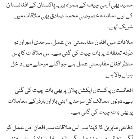
حمید بھی آرمی چیف کے ہمراہ ہیں۔ پاکستان کے افغانستا ن
کے لیے نمائندہ خصوصی محمد صادق بھی ملاقات میں
شریک تھے۔
ملاقات میں افغان مفاہمتی امن عمل، سرحدی امور اور دو
طرفہ تعلقات پر بات چیت کی گئی ہے۔ اس ملاقات کا پس
منظر افغان مفاہمتی عمل ہے جو اگلے مرحلے میں داخل
ہونے والا ہے۔
افغانستان پاکستان ایکشن پلان پر بھی بات چیت کی گئی
ہے۔ دونوں ممالک کی سرحد پر آہنی باڑ اور بارڈر کے معاملات
پر بھی بات چیت کی گئی ہے۔
دفاعی ماہرین کا کہنا ہے اس ملاقات سے افغان امن عمل کو
آگے بڑھانے میں مدد ملے گی۔ زلمے خلیل زاد نے بھی چند