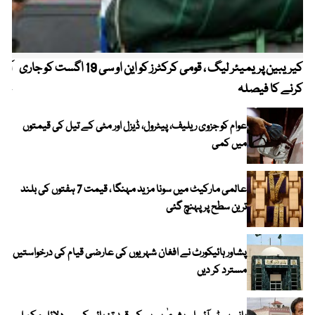
کیریبین پریمیئر لیگ ، قومی کرکٹرز کو این او سی 19 اگست کو جاری
آز
کرنے کا فیصلہ
چھی
عوام کو جزوی ریلیف، پیٹرول، ڈیزل اور مٹی کے تیل کی قیمتوں
میں کمی
عالمی مارکیٹ میں سونا مزید مہنگا ، قیمت 7 ہفتوں کی بلند
ترین سطح پر پہنچ گئی
پشاور ہائیکورٹ نے افغان شہریوں کی عارضی قیام کی درخواستیں
مسترد کر دیں