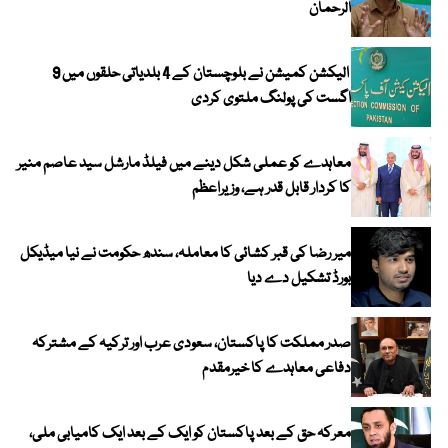
الرحمان
الیکشن کمیشن نے بلوچستان کے 4 بلدیاتی حلقوں میں 9
اگست کی پولنگ ملتوی کردی
معاہدے کو عملی شکل دینے میں فیلڈ مارشل سید عاصم منیر
کا کردار قابل قدر ہے، وزیراعظم
میر رضا کی قبر کشائی کا معاملہ، سندھ حکومت نے نیا میڈیکل
بورڈ تشکیل دے دیا
صدر مملکت کا پاکستان، سعودی عرب اور ترکیہ کے مشترکہ
دفاعی معاہدے کا خیرمقدم
معرکہ حق کے بعد پاکستان کو ایک کے بعد ایک کامیابی ملی،