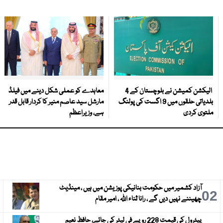
الیکشن کمیشن نے بلوچستان کے 4
معاہدے کو عملی شکل دینے میں فیلڈ
بلدیاتی حلقوں میں 9 اگست کی پولنگ
مارشل سید عاصم منیر کا کردار قابل قدر
ملتوی کردی
ہے، وزیراعظم
آزاد کشمیر میں حکومت بنانیکی پوزیشن میں ہیں ، مینڈیٹ
3
02
چھیننے نہیں دیں گے ، رانا ثناء اللہ ، امیر مقام
پیٹرول کی قیمت 228 روپے فی لیٹر کی جائے، حافظ نعیم