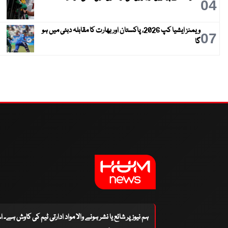
04
ویمنز ایشیا کپ 2026، پاکستان اور بھارت کا مقابلہ دبئی میں ہو
07
گا
ہم نیوز پر شائع یا نشر ہونے والا مواد ادارتی ٹیم کی کاوش ہے۔ 