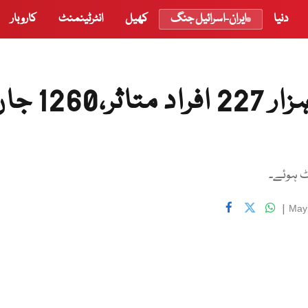
دنیا
ایران-اسرائیل جنگ
کھیل
انٹرٹینمنٹ
کاروبار
پاکستان میں کورونا سے61 ہزار 227 افراد مت
|
May