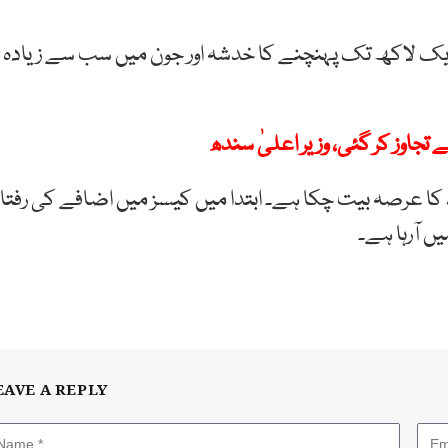
ایک لاکھ تک پہنچنے کا خدشہ اور جون میں سب سے زیادہ
ئد کا عرصہ بیت چکا ہے۔ ابتدا میں کیسز میں اضافے کی رفتار
 آرہا ہے۔
EAVE A REPLY