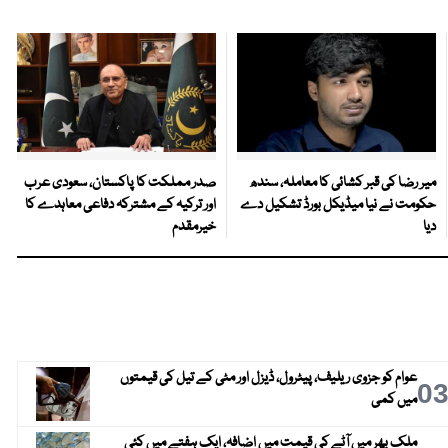
میر رضا کی قبر کشائی کا معاملہ، سندھ
صدر مملکت کا پاکستان، سعودی عرب
حکومت نے نیا میڈیکل بورڈ تشکیل دے
اور ترکیہ کے مشترکہ دفاعی معاہدے کا
دیا
خیرمقدم
عوام کو جزوی ریلیف، پیٹرول، ڈیزل اور مٹی کے تیل کی قیمتوں
0
میں کمی
ملک بھر میں آٹے کی قیمت میں اضافہ، ایک ہفتے میں کئی