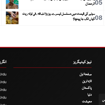
6
05
الرحمان
سونے کی قیمت میں مسلسل تیسرے روز بڑا اضافہ ، فی تولہ ریٹ
9
08
کہاں تک جا پہنچا؟
نیوز کیٹیگریز
انگر
صفحۂ اول
Urdu
تازہ ترین
Urdu
پاکستان
Urdu
دنیا
Urdu
اس
معیشت