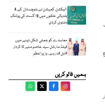
الیکشن کمیشن نے بلوچستان کے 4
بلدیاتی حلقوں میں 9 اگست کی پولنگ
ملتوی کردی
 2,015، گلگت
معاہدے کو عملی شکل دینے میں
فیلڈ مارشل سید عاصم منیر کا کردار
قابل قدر ہے، وزیراعظم
ٓباد میں 19، گلگت بلتستان میں 9، بلوچستان میں 41 اور آزاد کشمیر میں 5
ہمیں فالو کریں
WhatsApp
Twitter
Facebook
Facebook
ہزار