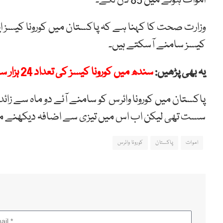
اموات ہونے میں 85 دن لگے۔
وزارت صحت کا کہنا ہے کہ پاکستان میں کورونا کیسز 
کیسز سامنے آسکتے ہیں۔
یہ بھی پڑھیں:
سندھ میں کورونا کیسز کی تعداد 24 ہزار سے تجاوز کر گئی، وزیر اعلیٰ سندھ
پاکستان میں کورونا وائرس کو سامنے آئے دو ماہ سے زا
سست تھی لیکن اب اس میں تیزی سے اضافہ دیکھنے میں
اموات
پاکستان
کورونا وائرس