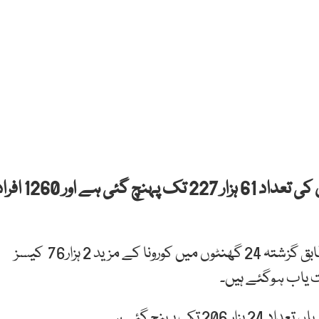
اسلام آباد: پاکستان میں کورونا وائرس کے مریضوں کی تعداد 61 ہزار 227 تک پہنچ گئی 
نیشنل کمانڈ اینڈ کنٹرول سینٹر کے اعدادوشمار کے مطابق گزشتہ 24 گھنٹوں میں کورونا کے مزید 2 ہزار76 کیسز
 پہنچ گئی ہے۔