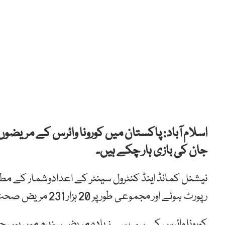
جان کی بازی ہار چکے ہیں۔
رپورٹ ہوئے اور مجموعی طور پر 20 ہزار 231 مریض صحت یاب ہوگئے ہیں۔
کورونا وائرس کے سب سے زیادہ مریض سندھ میں ہیں جہاں تعداد 24 ہزار 206 تک