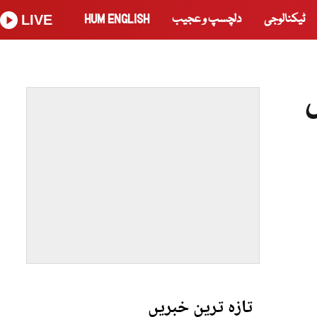
ٹیکنالوجی
دلچسپ و عجیب
HUM ENGLISH
LIVE
اثر،1260 جاں
تازہ ترین خبریں