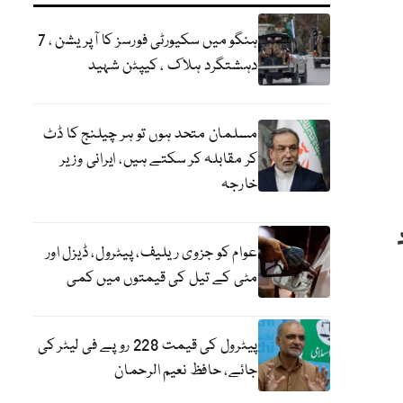
ہنگو میں سکیورٹی فورسز کا آپریشن ، 7
دہشتگرد ہلاک ، کیپٹن شہید
مسلمان متحد ہوں تو ہر چیلنج کا ڈٹ
کر مقابلہ کر سکتے ہیں، ایرانی وزیر
خارجہ
ہے اور 1260 افراد
عوام کو جزوی ریلیف، پیٹرول، ڈیزل اور
مٹی کے تیل کی قیمتوں میں کمی
پیٹرول کی قیمت 228 روپے فی لیٹر کی
جائے، حافظ نعیم الرحمان