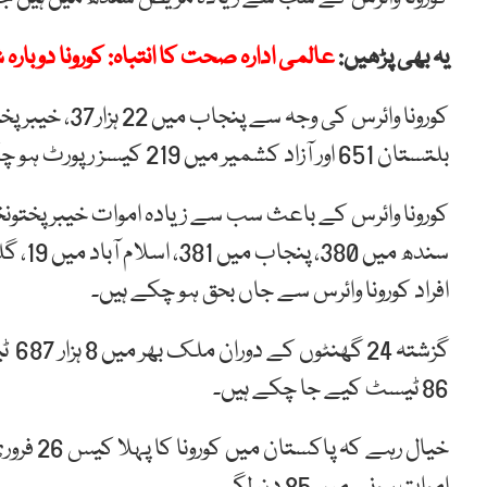
یہ بھی پڑھیں:
عالمی ادارہ صحت کا انتباہ: کورونا دوبار
بلتستان 651 اور آزاد کشمیر میں 219 کیسز رپورٹ ہو چکے ہیں۔
افراد کورونا وائرس سے جاں بحق ہو چکے ہیں۔
گزشت
86 ٹیسٹ کیے جا چکے ہیں۔