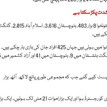
ہ شدت پکڑ سکتا ہے
کورونا وائرس کی وجہ سے پنجاب میں 22 ہزار37، خیبرپختونخوا 8 ہزار 483، بلوچستان 3,616، اسلام آباد
کورونا وائرس کے باعث سب سے زیادہ اموات خیبرپختونخوا میں ہوئی ہیں جہاں 425 افراد جان کی بازی ہار چکے ہیں۔
سندھ میں 380، پنجاب میں 381، اسلام ا
ہ 24 گھنٹوں کے دوران ملک بھر میں 8 ہزار 687 ٹیسٹ کیے گئے جب کہ مجموعی طور پر پانچ لاکھ آٹھ ہزار
خیال رہے کہ پاکستان میں کورونا کا پہلا کیس 26 فروری کو رجسٹرڈ ہوا اور ایک ہزاراموات 21 مئی تک ہوئیں۔ ایک 