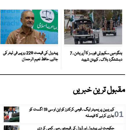
پیٹرول کی قیمت 228 روپے فی لیٹر کی
ہنگو میں سکیورٹی فورسز کا آپریشن ، 7
جائے، حافظ نعیم الرحمان
دہشتگرد ہلاک ، کیپٹن شہید
مقبول ترین خبریں
کیریبین پریمیئر لیگ ، قومی کرکٹرز کو این او سی 19 اگست کو
01
جاری کرنے کا فیصلہ
حکومت نے پیٹرول اور ڈیزل کی قیمتوں میں کمی کر دی