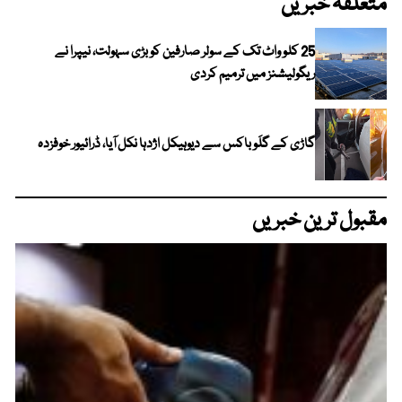
متعلقہ خبریں
25 کلو واٹ تک کے سولر صارفین کو بڑی سہولت، نیپرا نے
ریگولیشنز میں ترمیم کردی
گاڑی کے گلَو باکس سے دیوہیکل اژدہا نکل آیا، ڈرائیور خوفزدہ
مقبول ترین خبریں