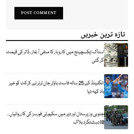
تازہ ترین خبریں
اسٹاک ایکسچینج میں کاروبار کا منفی آغاز ، ڈالر کی قیمت
گر گئی
انگلینڈ کے 25 سالہ فاسٹ باؤلر جان ٹرنر نے کرکٹ کو خیر
باد کہہ دیا
جنوبی وزیرستان اور دیر میں سکیورٹی فورسز کی کارروائیاں ،
10دہشتگرد ہلاک