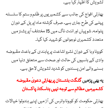
تشویش کا اظہار کیا ہے۔
بھارتی افواج کی جانب سے کشمیریوں پر ظلم و ستم کا سلسلہ
پہلے کی طرح جاری ہے۔ صرف گزشتہ ماہ اپریل کے دوران
پلوامہ، شوپیاں اور اننت ناگ میں 15 مختلف آپریشنز میں
متعدد کشمیری نوجوانوں کو شہید کیا گیا۔
کورونا وبا کے دوران نشرو اشاعت پر پابندی کے باعث مقبوضہ
وادی کے باسیوں کی حالت اور صحت سے متعلق دنیا میں
بسنے والے امن پسندوں کو شدید تشویش لاحق ہے۔
یہ بھی پڑھیں
گلگت بلتستان پربھارتی دعویٰ مقبوضہ
کشمیرمیں مظالم سے توجہ نہیں ہٹاسکتا، پاکستان
بھارتی حکومت کو کورونا وائرس کی آڑ میں اپنے ہندوتوا خیالات