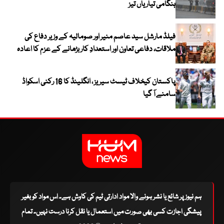
ہنگامی تیاریاں تیز
فیلڈ مارشل سید عاصم منیر اور صومالیہ کے وزیر دفاع کی
ملاقات، دفاعی تعاون اور استعدادِ کار بڑھانے کے عزم کا اعادہ
پاکستان کیخلاف ٹیسٹ سیریز ، انگلینڈ کا 16 رکنی اسکواڈ
سامنے آ گیا
ہم نیوز پر شائع یا نشر ہونے والا مواد ادارتی ٹیم کی کاوش ہے۔ اس مواد کو بغیر
پیشگی اجازت کسی بھی صورت میں استعمال یا نقل کرنا درست نہیں۔ تمام