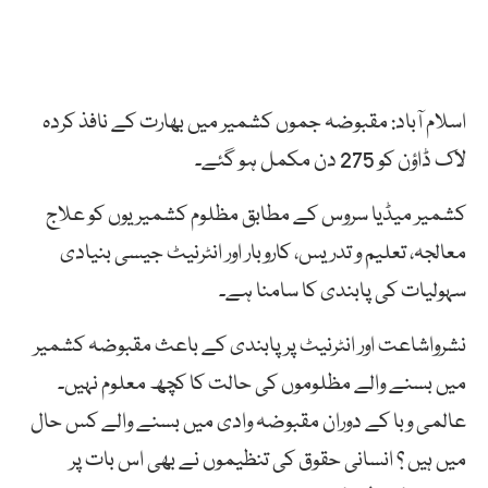
اسلام آباد: مقبوضہ جموں کشمیر میں بھارت کے نافذ کردہ
لاک ڈاؤن کو 275 دن مکمل ہو گئے۔
کشمیر میڈیا سروس کے مطابق مظلوم کشمیریوں کو علاج
معالجہ، تعلیم و تدریس، کاروبار اور انٹرنیٹ جیسی بنیادی
سہولیات کی پابندی کا سامنا ہے۔
نشرواشاعت اور انٹرنیٹ پر پابندی کے باعث مقبوضہ کشمیر
میں بسنے والے مظلوموں کی حالت کا کچھ معلوم نہیں۔
عالمی وبا کے دوران مقبوضہ وادی میں بسنے والے کس حال
میں ہیں ؟ انسانی حقوق کی تنظیموں نے بھی اس بات پر