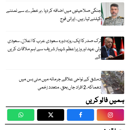
جنگی صلاحیتوں میں اضافہ کر دیا ، ہر خطرے سے نمٹنے
کیلئے تیار ہیں ، ایرانی فوج
ترک صدر کا ایک روزہ دورہ سعودی عرب کا اعلان، سعودی
ولی عہد اور وزیراعظم شہباز شریف سے اہم ملاقات کریں
گے
دمشق کے نواحی علاقے جرمانہ میں منی بس میں
دھماکہ، 2 افراد جاں بحق، متعدد زخمی
ہمیں فالو کریں
WhatsApp
Twitter
Facebook
Faceboo