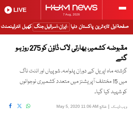
LIVE
7 Aug, 2026
صفحۂ اول
تازہ ترین
پاکستان
دنیا
ایران-اسرائیل جنگ
کھیل
انٹرٹینمنٹ
مقبوضہ کشمیر، بھارتی لاک ڈاؤن کو 275 روز ہو
گئے
گزشتہ ماہ اپریل کے دوران پلوامہ، شوپیاں اور اننت ناگ
میں 15 مختلف آپریشنز میں متعدد کشمیری نوجوانوں
کو شہید کیا گیا۔
|
شائع
May 5, 2020 11:06 AM
ویب ڈیسک