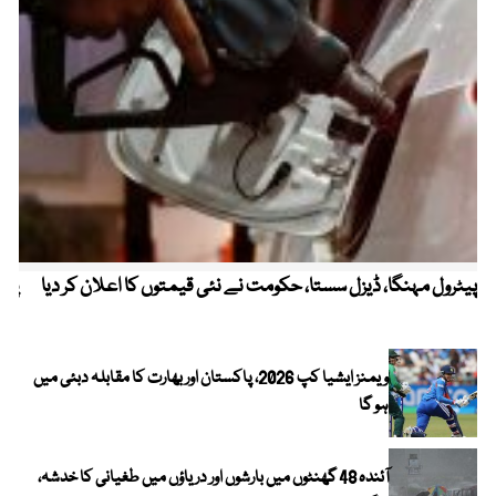
پیٹرول مہنگا، ڈیزل سستا، حکومت نے نئی قیمتوں کا اعلان کر دیا
پنج
ویمنز ایشیا کپ 2026، پاکستان اور بھارت کا مقابلہ دبئی میں
ہو گا
آئندہ 48 گھنٹوں میں بارشوں اور دریاؤں میں طغیانی کا خدشہ،