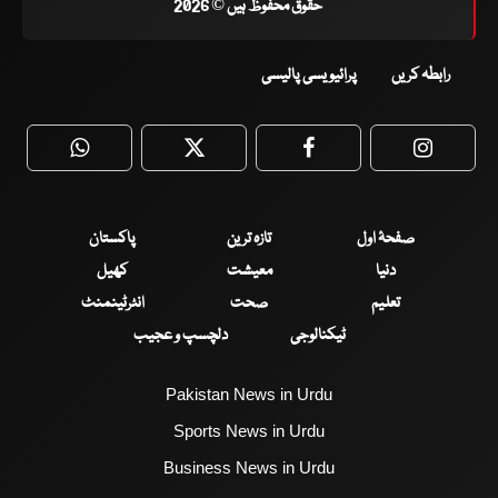
حقوق محفوظ ہیں © 2026
رابطہ کریں
پرائیویسی پالیسی
WhatsApp
Twitter
Facebook
Faceboo
صفحۂ اول
تازہ ترین
پاکستان
دنیا
معیشت
کھیل
تعلیم
صحت
انٹرٹینمنٹ
ٹیکنالوجی
دلچسپ و عجیب
Pakistan News in Urdu
Sports News in Urdu
Business News in Urdu