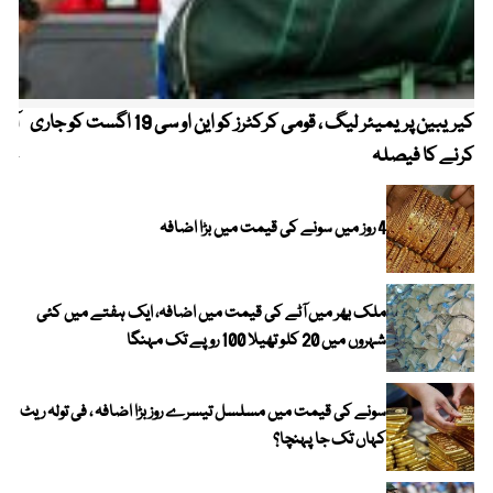
کیریبین پریمیئر لیگ ، قومی کرکٹرز کو این او سی 19 اگست کو جاری
آز
کرنے کا فیصلہ
چھی
4 روز میں سونے کی قیمت میں بڑا اضافہ
ملک بھر میں آٹے کی قیمت میں اضافہ، ایک ہفتے میں کئی
شہروں میں 20 کلو تھیلا 100 روپے تک مہنگا
سونے کی قیمت میں مسلسل تیسرے روز بڑا اضافہ ، فی تولہ ریٹ
کہاں تک جا پہنچا؟