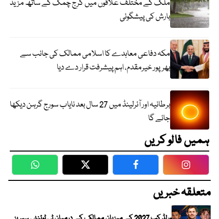
ملک کے مختلف علاقوں میں گرج چمک کے ساتھ مزید
بارش کی پیشگوئی
مکہ دفاعی معاہدے کا اسلامی ممالک کی جانب سے
بھرپور خیرمقدم، اہم پیشرفت قرار دے دیا
برطانیہ اور آئرلینڈ میں 27 سال بعد نایاب سورج گرہن دیکھا
جائے گا
ہمیں فالو کریں
WhatsApp
Twitter
Facebook
Faceboo
متعلقہ خبریں
ورلڈ کپ 2027 کے میزبان ممالک کے درمیان ٹی ٹوئنٹی سیریز