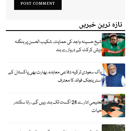
تازہ ترین خبریں
شیخ حسینہ واجد کی حمایت، شکیب الحسن پر بنگلہ
دیش کرکٹ کے دروازے بند
پاک سعودی ترکیہ دفاعی معاہدہ، بھارت بھی پاکستان کے
اسٹریٹجک فوائد کا معترف
تعلیمی ادارے 24 اگست تک بند رہیں گے، رانا سکندر
حیات