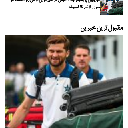
کیریبین پریمیئر لیگ ، قومی کرکٹرز کو این او سی 19 اگست کو
جاری کرنے کا فیصلہ
مقبول ترین خبریں