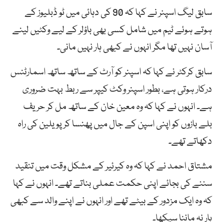
سابق لیگ اسپنر نے کہا کہ 90 کی دہائی میں ٹو ڈبلیوز کے
ہوتے ہوئے ٹیم میں شامل کسی بھی باؤلر کے لیے وکٹیں لینے
آسان نہیں تھا مگر انہوں نے کبھی ہار نہیں مانی۔
سابق کرکٹر نے کہا کہ اسپنر کو آرٹ کے ساتھ ساتھ اسمارٹنس
درکار ہوتی ہے، بطور اسپنر وکٹ کیپر سے ربط بہت ضروری
ہے۔ انہوں نے کہا کہ وہ معین خان کے ساتھ مل کر حریف
بلے بازوں کو اپنی اسپن کے جال میں پھنسا کر پویلین کی راہ
دکھاتے تھے۔
مشتاق احمد نے کہا کہ وہ کیرئیر کے مشکل وقت میں تنقید
سننے کی بجائے اپنی حکمت عملی بناتے تھے۔ انہوں نے کہا
کہ وہ ایک مزدور کے بیٹے تھے اور انہوں نے اپنے والد سے کبھی
ہار نہ ماننا سیکھا۔