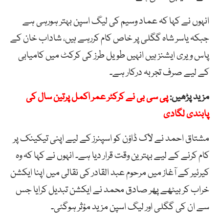
انہوں نے کہا کہ عماد وسیم کی لیگ اسپن بہتر ہورہی ہے
جبکہ یاسر شاہ گگلی پر خاص کام کررہے ہیں، شاداب خان کے
پاس ویری ایشنز ہیں انہیں طویل طرز کی کرکٹ میں کامیابی
کے لیے صرف تجربہ درکار ہے۔
مزید پڑھیں:
پی سی بی نے کرکٹر عمر اکمل پرتین سال کی
پابندی لگادی
مشتاق احمد نے لاک ڈاؤن کو اسپنرز کے لیے اپنی تیکینک پر
کام کرنے کے لیے بہترین وقت قرار دیا ہے۔ انہوں نے کہا کہ وہ
کیرئیر کے آغاز میں مرحوم عبد القادر کی نقالی میں اپنا ایکشن
خراب کر بیٹھے پھر صادق محمد نے ایکشن تبدیل کرایا جس
سے ان کی گگلی اور لیگ اسپن مزید مؤثر ہوگئی۔