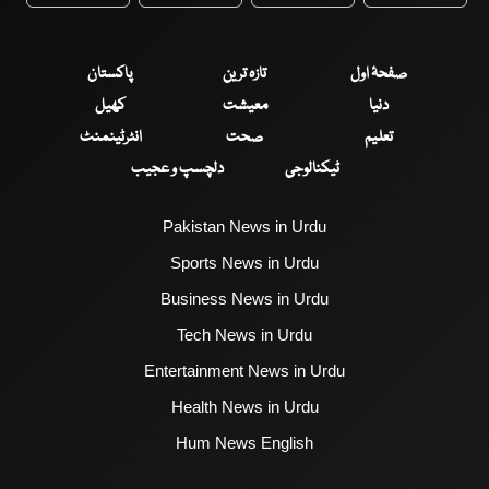
WhatsApp
Twitter
Facebook
Faceboo
صفحۂ اول
تازہ ترین
پاکستان
دنیا
معیشت
کھیل
تعلیم
صحت
انٹرٹینمنٹ
ٹیکنالوجی
دلچسپ و عجیب
Pakistan News in Urdu
Sports News in Urdu
Business News in Urdu
Tech News in Urdu
Entertainment News in Urdu
Health News in Urdu
Hum News English