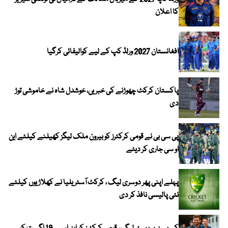
کا اعلان
افغانستان 2027 ورلڈ کپ کے لیے کوالیفائی کرگیا
پاکستان کرکٹ چھوڑنے کی خبریں، خوشدل شاہ نے خاموشی توڑ
دی
پی سی بی نے قومی کرکٹرز کو بیرون ملک لیگز کھیلنے کیلئے این
او سی جاری کر دیئے
پہلے اپنی پھر دوسری لیگ ، کرکٹ آسٹریلیا نے کھلاڑیوں کیلئے
نئی پالیسی نافذ کر دی