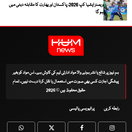
ویمنز ایشیا کپ 2026، پاکستان اور بھارت کا مقابلہ دبئی میں
ہو گا
ہم نیوز پر شائع یا نشر ہونے والا مواد ادارتی ٹیم کی کاوش ہے۔ اس مواد کو بغیر
پیشگی اجازت کسی بھی صورت میں استعمال یا نقل کرنا درست نہیں۔ تمام
حقوق محفوظ ہیں © 2026
رابطہ کریں
پرائیویسی پالیسی