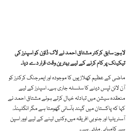
لاہور: سابق کرکٹر مشتاق احمد نے لاک ڈاؤن کو اسپنرز کی
تیکینک پر کام کرنے کے لیے بہترین وقت قرار دے دیا۔
ماضی کے عظیم کھلاڑیوں کا موجودہ اور ایمرجنگ کرکٹرز کو
آن لائن ٹپس دینے کا سلسلہ جاری ہے۔ اسپنرز کے لیے
منعقدہ سیشن میں تبادلہ خیال کرتے ہوئے مشتاق احمد نے
کہا کہ پاکستان میں گیند بآسانی گھومتا ہے مگر انگلینڈ،
آسٹریلیا اور جنوبی افریقہ میں وکٹیں لینے کے لیے اوور اسپن
سے کامیابی ملتی ہے۔