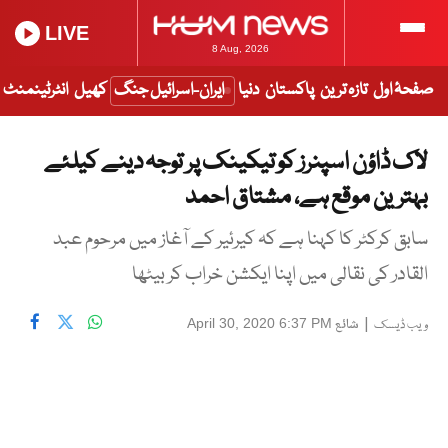
LIVE
8 Aug, 2026
صفحۂ اول
تازہ ترین
پاکستان
دنیا
ایران-اسرائیل جنگ
کھیل
انٹرٹینمنٹ
لاک ڈاؤن اسپنرز کو تیکینک پر توجہ دینے کیلئے
بہترین موقع ہے، مشتاق احمد
سابق کرکٹر کا کہنا ہے کہ کیرئیر کے آغاز میں مرحوم عبد
القادر کی نقالی میں اپنا ایکشن خراب کر بیٹھا
|
شائع
April 30, 2020 6:37 PM
ویب ڈیسک