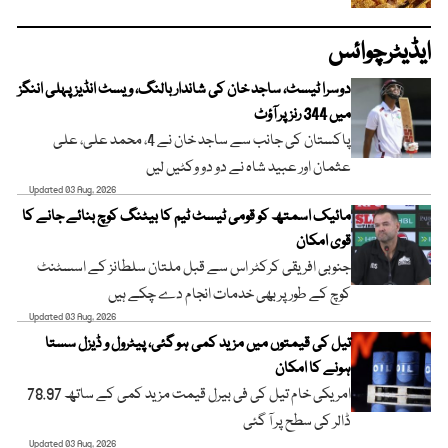
ایڈیٹرچوائس
دوسرا ٹیسٹ، ساجد خان کی شاندار بالنگ، ویسٹ انڈیز پہلی اننگز
میں 344 رنز پر آؤٹ
پاکستان کی جانب سے ساجد خان نے 4، محمد علی، علی
عثمان اور عبید شاہ نے دو دو وکٹیں لیں
Updated 03 Aug, 2026
مائیک اسمتھ کو قومی ٹیسٹ ٹیم کا بیٹنگ کوچ بنائے جانے کا
قوی امکان
جنوبی افریقی کرکٹر اس سے قبل ملتان سلطانز کے اسسٹنٹ
کوچ کے طور پر بھی خدمات انجام دے چکے ہیں
Updated 03 Aug, 2026
تیل کی قیمتوں میں مزید کمی ہو گئی، پیٹرول و ڈیزل سستا
ہونے کا امکان
امریکی خام تیل کی فی بیرل قیمت مزید کمی کے ساتھ 78.97
ڈالر کی سطح پر آ گئی
Updated 03 Aug, 2026