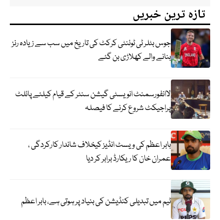
تازہ ترین خبریں
جوس بٹلر ٹی ٹوئنٹی کرکٹ کی تاریخ میں سب سے زیادہ رنز
بنانے والے کھلاڑی بن گئے
لاانفورسمنٹ انویسٹی گیشن سنٹر کے قیام کیلئے پائلٹ
پراجیکٹ شروع کرنے کا فیصلہ
بابر اعظم کی ویسٹ انڈیز کیخلاف شاندار کارکردگی ،
عمران خان کا ریکارڈ برابر کر دیا
ٹیم میں تبدیلی کنڈیشن کی بنیاد پر ہوتی ہے، بابر اعظم