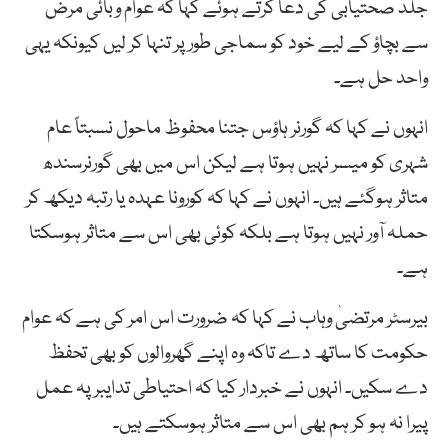
جلد صحتیابی کی دعا کرتے ہوئے کہا کہ عوام وبائی مرض
سے بچاؤ کے لیے خود کو سماجی طور پر تنہا کر لیں کیونکہ یہی
واحد حل ہے۔
انہوں نے کہا کہ گورنر ہاؤس جتنا محفوظ ماحول نسبتاً عام
شہری کو میسر نہیں ہوتا ہے لیکن اس میں بھی گورنرسندھ
متاثر ہوگئے ہیں۔ انہوں نے کہا کہ کورونا عہدہ یا رتبہ دیکھ کر
حملہ آور نہیں ہوتا ہے بلکہ کوئی بھی اس سے متاثر ہوسکتا
ہے۔
بیرسٹر مرتضیٰ وہاب نے کہا کہ ضرورت اس امر کی ہے کہ عوام
حکومت کا ساتھ دے تاکہ وہ اپنے گھروالوں کو بھی تحفظ
دے سکیں۔ انہوں نے خبردار کیا کہ احتیاطی تدایبر پہ عمل
پیرا نہ ہو کر ہم بھی اس سے متاثر ہوسکتے ہیں۔