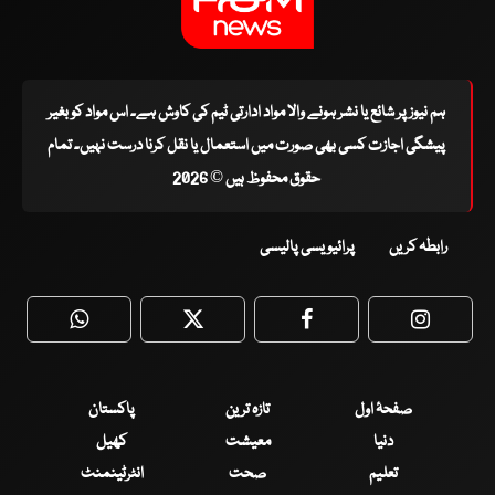
ہم نیوز پر شائع یا نشر ہونے والا مواد ادارتی ٹیم کی کاوش ہے۔ اس مواد کو بغیر
پیشگی اجازت کسی بھی صورت میں استعمال یا نقل کرنا درست نہیں۔ تمام
حقوق محفوظ ہیں © 2026
رابطہ کریں
پرائیویسی پالیسی
WhatsApp
Twitter
Facebook
Faceboo
صفحۂ اول
تازہ ترین
پاکستان
دنیا
معیشت
کھیل
تعلیم
صحت
انٹرٹینمنٹ