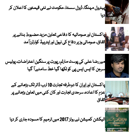
پیٹرول مہنگا، ڈیزل سستا، حکومت نے نئی قیمتوں کا اعلان کر
دیا
پاکستان اور صومالیہ کا دفاعی تعاون مزید مضبوط بنانے پر
اتفاق، صومالی وزیر دفاع کی نیول اور ایئرہیڈ کوارٹرز آمد
میر رضا علی کی پوسٹ مارٹم رپورٹ پر سنگین اعتراضات، پولیس
سرجن کا ایس ایس پی کو لکھا گیا خط سامنے آ گیا
پاکستان اور ایران کا دوطرفہ تجارت 10 ارب ڈالر تک بڑھانے کے
عزم کا اعادہ، سرحدی تجارت اور کان کنی میں تعاون بڑھانے پر
اتفاق
الیکشن کمیشن نے رولز 2017 میں ترمیم کا مسودہ جاری کر دیا