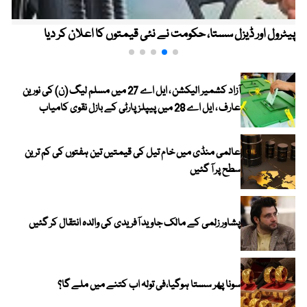
پیٹرول اور ڈیزل سستا، حکومت نے نئی قیمتوں کا اعلان کر دیا
آزاد کشمیر الیکشن ، ایل اے 27 میں مسلم لیگ (ن) کی نورین
عارف ، ایل اے 28 میں پیپلز پارٹی کے بازل نقوی کامیاب
عالمی منڈی میں خام تیل کی قیمتیں تین ہفتوں کی کم ترین
سطح پر آ گئیں
پشاور زلمی کے مالک جاوید آفریدی کی والدہ انتقال کر گئیں
سونا پھر سستا ہوگیا،فی تولہ اب کتنے میں ملے گا؟