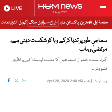
LIVE
6 Aug, 2026
صفحۂ اول
تازہ ترین
پاکستان
دنیا
ایران-اسرائیل جنگ
کھیل
انٹرٹینمنٹ
سماجی طور پر تنہا کرکے وبا کو شکست دینی ہے،
مرتضیٰ وہاب
گورنر سندھ عمران اسماعیل کا مثبت ٹیسٹ آنے پر اظہار
تشویش۔
|
شائع
April 28, 2020 2:48 AM
ویب ڈیسک