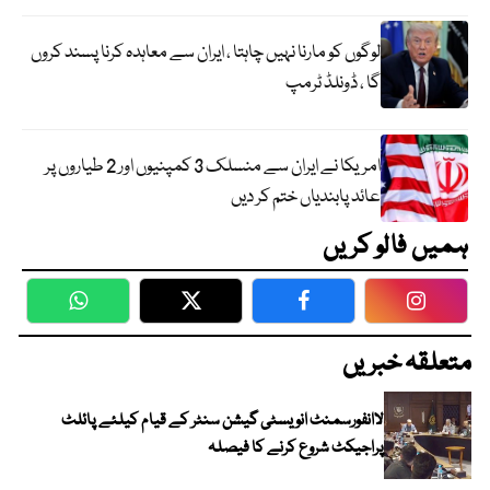
لوگوں کو مارنا نہیں چاہتا ، ایران سے معاہدہ کرنا پسند کروں
گا ، ڈونلڈ ٹرمپ
امریکا نے ایران سے منسلک 3 کمپنیوں اور 2 طیاروں پر
عائد پابندیاں ختم کر دیں
ہمیں فالو کریں
WhatsApp
Twitter
Facebook
Faceboo
متعلقہ خبریں
لاانفورسمنٹ انویسٹی گیشن سنٹر کے قیام کیلئے پائلٹ
پراجیکٹ شروع کرنے کا فیصلہ