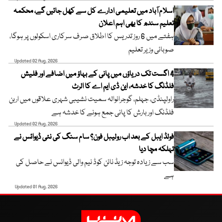
اسلام آباد میں تعلیمی ادارے کل سے کھل جائیں گے، محکمہ
تعلیم سندھ کا بھی اہم اعلان
ہفتے میں 6 روز تدریس کا اطلاق صرف سرکاری اسکولوں پر ہوگا،
صوبائی وزیر تعلیم
Updated 02 Aug, 2026
4 اگست تک دریاؤں میں پانی کے بہاؤ میں اضافے اور فلیش
فلڈنگ کا خدشہ، این ڈی ایم اے کا الرٹ
راولپنڈی، جہلم، گوجرانوالہ سمیت نشیبی شہری علاقوں میں اربن
فلڈنگ اور بارش کا پانی جمع ہونے کا خدشہ ہے
Updated 02 Aug, 2026
فولڈ ایبل کے بعد اب رولیبل فون؟ سام سنگ کی نئی ڈیوائس نے
تہلکہ مچا دیا
سب سے زیادہ توجہ زیڈ نائن کوڈ نیم والی ڈیوائس نے حاصل کی
ہے
Updated 01 Aug, 2026