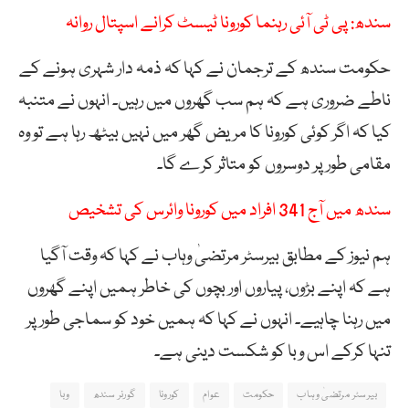
سندھ: پی ٹی آئی رہنما کورونا ٹیسٹ کرانے اسپتال روانہ
حکومت سندھ کے ترجمان نے کہا کہ ذمہ دار شہری ہونے کے
ناطے ضروری ہے کہ ہم سب گھروں میں رہیں۔ انہوں نے متنبہ
کیا کہ اگر کوئی کورونا کا مریض گھر میں نہیں بیٹھ رہا ہے تو وہ
مقامی طور پر دوسروں کو متاثر کرے گا۔
سندھ میں آج 341 افراد میں کورونا وائرس کی تشخیص
ہم نیوز کے مطابق بیرسٹر مرتضیٰ وہاب نے کہا کہ وقت آگیا
ہے کہ اپنے بڑوں، پیاروں اور بچوں کی خاطر ہمیں اپنے گھروں
میں رہنا چاہیے۔ انہوں نے کہا کہ ہمیں خود کو سماجی طورپر
تنہا کرکے اس وبا کو شکست دینی ہے۔
بیرسٹر مرتضیٰ وہاب
حکومت
عوام
کورونا
گورنر سندھ
وبا