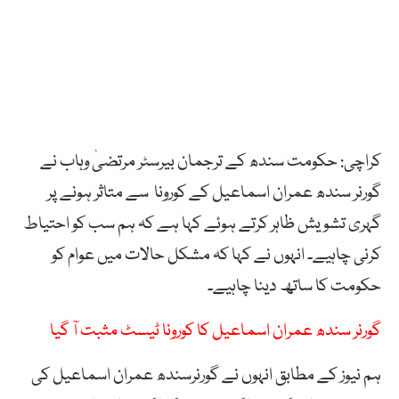
کراچی: حکومت سندھ کے ترجمان بیرسٹر مرتضیٰ وہاب نے
گورنر سندھ عمران اسماعیل کے کورونا سے متاثر ہونے پر
گہری تشویش ظاہر کرتے ہوئے کہا ہے کہ ہم سب کو احتیاط
کرنی چاہیے۔ انہوں نے کہا کہ مشکل حالات میں عوام کو
حکومت کا ساتھ دینا چاہیے۔
گورنر سندھ عمران اسماعیل کا کورونا ٹیسٹ مثبت آ گیا
ہم نیوز کے مطابق انہوں نے گورنرسندھ عمران اسماعیل کی