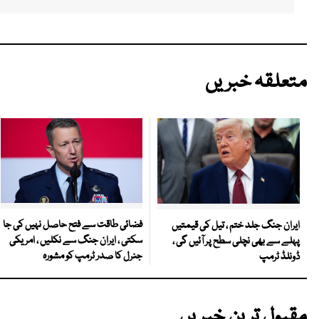
متعلقہ خبریں
فضائی طاقت سے فتح حاصل نہیں کی جا
ایران جنگ جلد ختم ، تیل کی قیمتیں
سکتی ، ایران جنگ سے نکلیں ، امریکی
پہلے سے بھی نچلی سطح پر آئیں گی ،
جنرل کا صدر ٹرمپ کو مشورہ
ڈونلڈ ٹرمپ
مقبول ترین خبریں