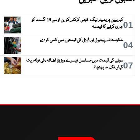
کیریبین پریمیئر لیگ ، قومی کرکٹرز کو این او سی 19 اگست کو
01
جاری کرنے کا فیصلہ
حکومت نے پیٹرول اور ڈیزل کی قیمتوں میں کمی کر دی
04
سونے کی قیمت میں مسلسل تیسرے روز بڑا اضافہ ، فی تولہ ریٹ
07
کہاں تک جا پہنچا؟