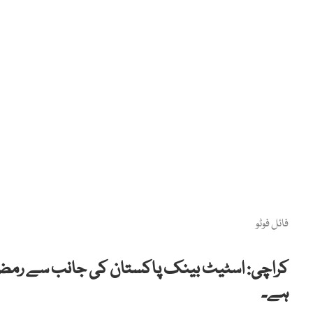
فائل فوٹو
کراچی: اسٹیٹ بینک پاکستان کی جانب سے رمضان ک
ہے۔