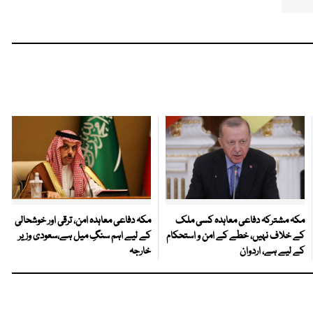
مکہ مشترکہ دفاعی معاہدہ کسی ملک
مکہ دفاعی معاہدہ امن، ترقی اور خوشحالی
کے خلاف نہیں، خطے کے امن و استحکام
کے لیے اہم سنگِ میل ہے،سعودی وزیر
کے لیے ہے، اردوان
خارجہ