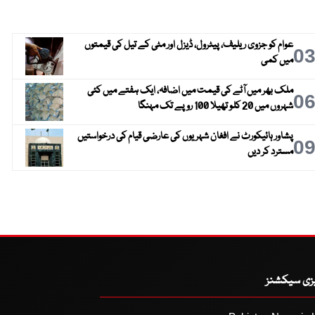
عوام کو جزوی ریلیف، پیٹرول، ڈیزل اور مٹی کے تیل کی قیمتوں
0
میں کمی
ملک بھر میں آٹے کی قیمت میں اضافہ، ایک ہفتے میں کئی
0
شہروں میں 20 کلو تھیلا 100 روپے تک مہنگا
پشاور ہائیکورٹ نے افغان شہریوں کی عارضی قیام کی درخواستیں
0
مسترد کر دیں
یزی سیکشنز