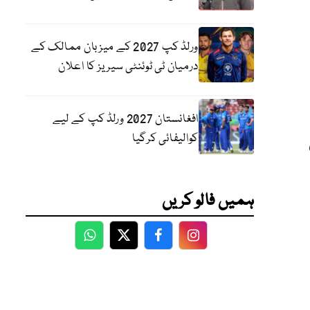
ورلڈ کپ 2027 کے میزبان ممالک کے
درمیان ٹی ٹوئنٹی سیریز کا اعلان
افغانستان 2027 ورلڈ کپ کے لیے
کوالیفائی کرگیا
س
ہمیں فالو کریں
WhatsApp
Twitter
Facebook
Facebook