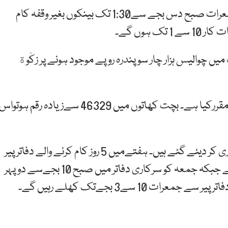
تفصیلات کے مطابق رمضان المبارک کے دوران پیرتاجمعرات صبح دس بجے سے1:30 تک بینکوں بغیر وقفہ کام
 ہوں گے۔
 چوالیس ہزار چار سو پندرہ روپے موجود ہونے پر زکٰوة
اسٹیٹ بینک نے اس سال زکوٰۃ کا نصاب 46329 روپے مقررکیا ہے۔ بچت کھاتوں میں 46329 سےزیادہ رقم ہوتوا
ماہ رمضان میں سرکاری دفاتر کے لیے بھی اوقات کار جاری کر دیئے گئے ہیں۔ ہفتےمیں 5 روز کام کرنے والے دفاتر پیر
سے جمعرات صبح 10 سےشام 4 بجےتک کھلے رہیں گے جبکہ جمعہ کو سرکاری دفاتر میں صبح 10 بجےسے دوپہر