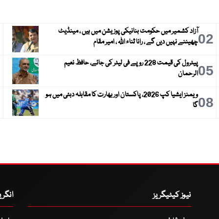
آزاد کشمیر میں حکومت بنانیکی پوزیشن میں ہیں ، مینڈیٹ
3
02
چھیننے نہیں دیں گے ، رانا ثناء اللہ ، امیر مقام
پیٹرول کی قیمت 228 روپے فی لیٹر کی جائے، حافظ نعیم
6
05
الرحمان
ویمنز ایشیا کپ 2026، پاکستان اور بھارت کا مقابلہ دبئی میں ہو
9
08
گا
نیوز کیٹیگریز
انگر