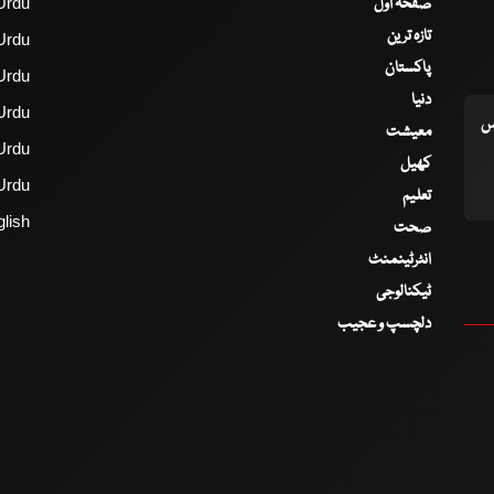
صفحۂ اول
Urdu
تازہ ترین
Urdu
پاکستان
Urdu
دنیا
Urdu
اس
معیشت
Urdu
کھیل
Urdu
تعلیم
lish
صحت
انٹرٹینمنٹ
ٹیکنالوجی
دلچسپ و عجیب