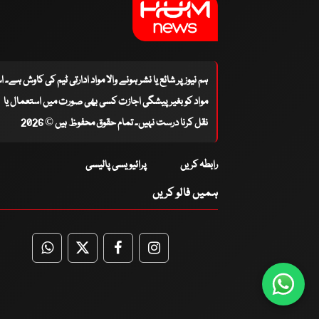
ہم نیوز پر شائع یا نشر ہونے والا مواد ادارتی ٹیم کی کاوش ہے۔ 
مواد کو بغیر پیشگی اجازت کسی بھی صورت میں استعمال یا
نقل کرنا درست نہیں۔ تمام حقوق محفوظ ہیں © 2026
رابطہ کریں
پرائیویسی پالیسی
ہمیں فالو کریں
WhatsApp
Twitter
Facebook
Facebook