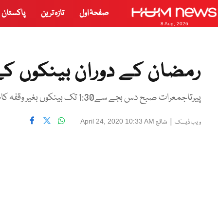
صفحۂ اول
تازہ ترین
پاکستان
8 Aug, 2026
رمضان کے دوران بینکوں کے 
پیرتاجمعرات صبح دس بجے سے1:30 تک بینکوں بغیر وقفہ کام ہوگا
|
شائع
April 24, 2020 10:33 AM
ویب ڈیسک