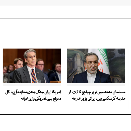
مسلمان متحد ہوں تو ہر چیلنج کا ڈٹ کر
امریکا ایران جنگ بندی معاہدہ آج یا کل
مقابلہ کر سکتے ہیں، ایرانی وزیر خارجہ
متوقع ہے، امریکی وزیر خزانہ