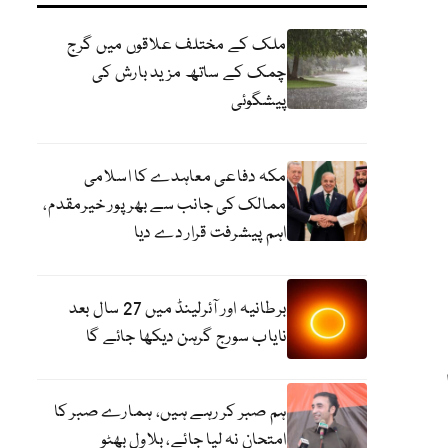
ملک کے مختلف علاقوں میں گرج
چمک کے ساتھ مزید بارش کی
پیشگوئی
مکہ دفاعی معاہدے کا اسلامی
ممالک کی جانب سے بھرپور خیرمقدم،
اہم پیشرفت قرار دے دیا
برطانیہ اور آئرلینڈ میں 27 سال بعد
نایاب سورج گرہن دیکھا جائے گا
ہم صبر کر رہے ہیں، ہمارے صبر کا
امتحان نہ لیا جائے، بلاول بھٹو