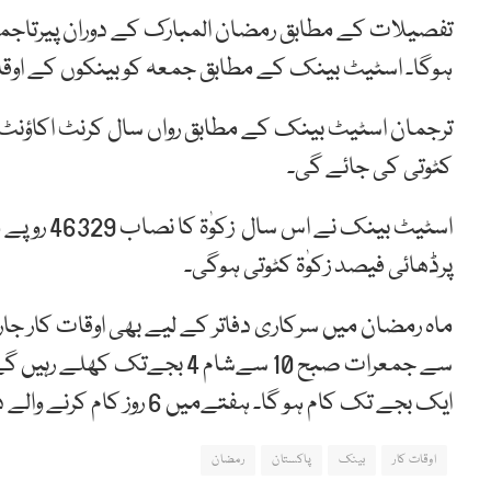
ہوگا۔ اسٹیٹ بینک کے مطابق جمعہ کو بینکوں کے اوقات کار 10 سے 1 تک
ترجمان اسٹیٹ بینک کے مطابق رواں سال کرنٹ اکاؤنٹ میں
کٹوتی کی جائے گی۔
پرڈھائی فیصد زکوٰۃ کٹوتی ہوگی۔
ایک بجے تک کام ہو گا۔ ہفتےمیں 6 روز کام کرنے والے دفاتر پیر سے جمعرات 10 سے3 بجےتک کھلے رہیں گے۔
اوقات کار
بینک
پاکستان
رمضان