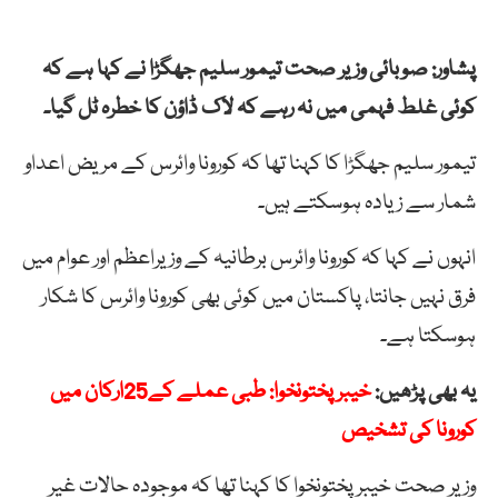
پشاور: صوبائی وزیر صحت تیمور سلیم جھگڑا نے کہا ہے کہ
کوئی غلط فہمی میں نہ رہے کہ لاک ڈاؤن کا خطرہ ٹل گیا۔
تیمور سلیم جھگڑا کا کہنا تھا کہ کورونا وائرس کے مریض اعداو
شمار سے زیادہ ہوسکتے ہیں۔
انہوں نے کہا کہ کورونا وائرس برطانیہ کے وزیراعظم اور عوام میں
فرق نہیں جانتا، پاکستان میں کوئی بھی کورونا وائرس کا شکار
ہوسکتا ہے۔
یہ بھی پڑھیں:
خیبرپختونخوا: طبی عملے کے25ارکان میں
کورونا کی تشخیص
وزیر صحت خیبرپختونخوا کا کہنا تھا کہ موجودہ حالات غیر