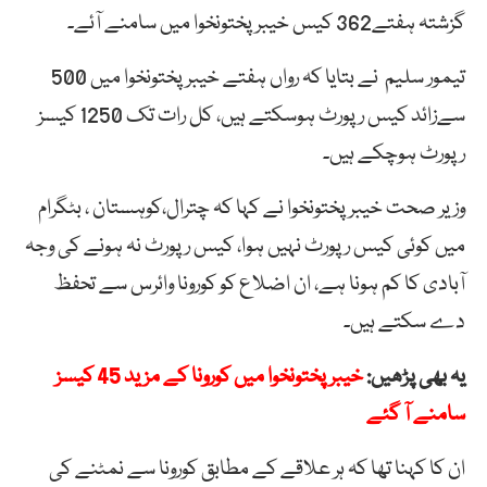
گزشتہ ہفتے362 کیس خیبرپختونخوا میں سامنے آئے۔
تیمور سلیم نے بتایا کہ رواں ہفتے خیبرپختونخوا میں 500
سےزائد کیس رپورٹ ہوسکتے ہیں، کل رات تک 1250 کیسز
رپورٹ ہوچکے ہیں۔
وزیر صحت خیبرپختونخوا نے کہا کہ چترال،کوہستان ، بٹگرام
میں کوئی کیس رپورٹ نہیں ہوا، کیس رپورٹ نہ ہونے کی وجہ
آبادی کا کم ہونا ہے، ان اضلاع کو کورونا وائرس سے تحفظ
دے سکتے ہیں۔
یہ بھی پڑھیں:
خیبرپختونخوا میں کورونا کے مزید 45 کیسز
سامنے آ گئے
ان کا کہنا تھا کہ ہر علاقے کے مطابق کورونا سے نمٹنے کی