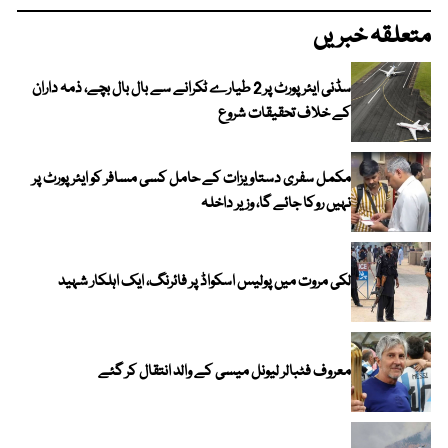
متعلقہ خبریں
سڈنی ایئرپورٹ پر 2 طیارے ٹکرانے سے بال بال بچے، ذمہ داران
کے خلاف تحقیقات شروع
مکمل سفری دستاویزات کے حامل کسی مسافر کو ایئرپورٹ پر
نہیں روکا جائے گا، وزیر داخلہ
لکی مروت میں پولیس اسکواڈ پر فائرنگ، ایک اہلکار شہید
معروف فٹبالر لیونل میسی کے والد انتقال کر گئے