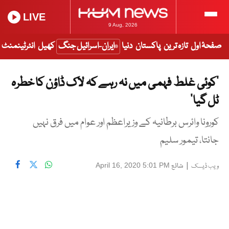
LIVE
9 Aug, 2026
صفحۂ اول
تازہ ترین
پاکستان
دنیا
ایران-اسرائیل جنگ
کھیل
انٹرٹینمنٹ
’کوئی غلط فہمی میں نہ رہے کہ لاک ڈاؤن کا خطرہ
ٹل گیا‘
کورونا وائرس برطانیہ کے وزیراعظم اور عوام میں فرق نہیں
جانتا، تیمور سلیم
|
شائع
April 16, 2020 5:01 PM
ویب ڈیسک