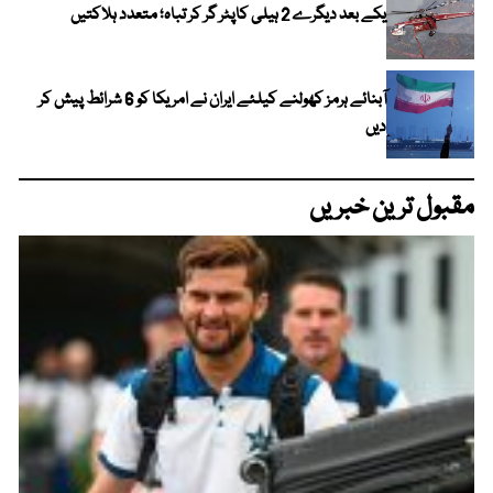
یکے بعد دیگرے 2 ہیلی کاپٹر گر کر تباہ؛ متعدد ہلاکتیں
آبنائے ہرمز کھولنے کیلئے ایران نے امریکا کو 6 شرائط پیش کر
دیں
مقبول ترین خبریں