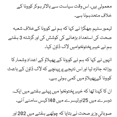
معمولی ہیں، اس وقت سیاست سے بالاتر ہوکر کورونا کے
خلاف متحدہونا ہے۔
تیمور سلیم جھگڑا نے کہا کہ ہم نے کورونا کےخلاف شعبہ
صحت کی استعداد بڑھانے کی کوشش کی اور گزشتہ 3 ہفتے
ہم نے خیبرپختونخوامیں لاک ڈاؤن کیا۔
انہوں نے کہا کہ ہم نے کورونا کے پھیلاؤ کے اعداد وشمار کا
روزانہ جائزہ لیا اور اس نتیجے پر پہنچے کہ لاک ڈاؤن کے باعث
کورونا کےپھیلاؤ میں کمی ہوئی ہے۔
ان کا کہنا تھا کہ خیبرپختونخوا میں پہلے ہفتے میں ایک،
دوسرے میں 25اورتیسرے میں 140کیس سامنے آئے۔
صوبائی وزیر صحت نے بتایا کہ چوتھے ہفتے میں 202 اور