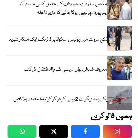
مکمل سفری دستاویزات کے حامل کسی مسافر کو
ایئرپورٹ پر نہیں روکا جائے گا، وزیر داخلہ
لکی مروت میں پولیس اسکواڈ پر فائرنگ، ایک اہلکار شہید
معروف فٹبالر لیونل میسی کے والد انتقال کر گئے
یکے بعد دیگرے 2 ہیلی کاپٹر گر کر تباہ؛ متعدد ہلاکتیں
ہمیں فالو کریں
WhatsApp
Twitter
Facebook
Faceboo