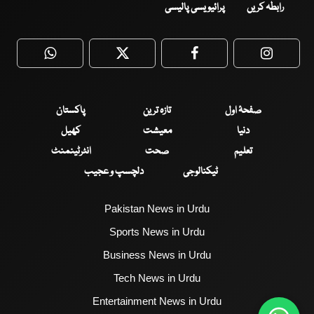
رابطہ کریں
پرائیویسی پالیسی
WhatsApp
Twitter
Facebook
Faceboo
صفحۂ اول
تازہ ترین
پاکستان
دنیا
معیشت
کھیل
تعلیم
صحت
انٹرٹینمنٹ
ٹیکنالوجی
دلچسپ و عجیب
Pakistan News in Urdu
Sports News in Urdu
Business News in Urdu
Tech News in Urdu
Entertainment News in Urdu