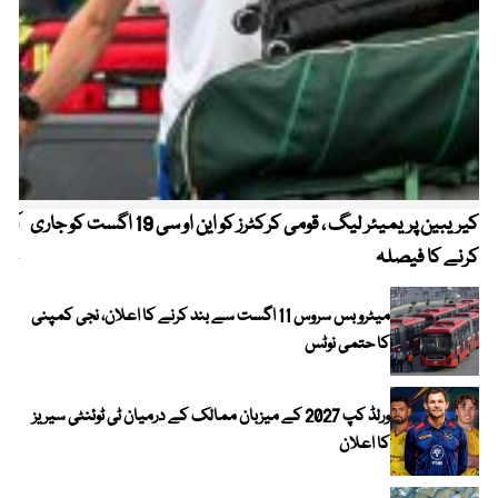
کیریبین پریمیئر لیگ ، قومی کرکٹرز کو این او سی 19 اگست کو جاری
آز
کرنے کا فیصلہ
چھی
میٹرو بس سروس 11 اگست سے بند کرنے کا اعلان، نجی کمپنی
کا حتمی نوٹس
ورلڈ کپ 2027 کے میزبان ممالک کے درمیان ٹی ٹوئنٹی سیریز
کا اعلان