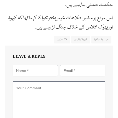
حکمت عملی بنارہے ہیں۔
اس موقع پر مشیر اطلاعات خیبرپختونخوا کا کہنا تھا کہ کورونا
اور بھوک افلاس کے خلاف جنگ لڑ رہے ہیں۔
خیبرپختونخوا
کورونا وائرس
لاک ڈاؤن
LEAVE A REPLY