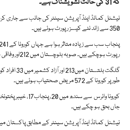
کہ 31
کی حالت تشویشناک ہے۔
نیشنل کمانڈ اینڈ آپریشن سینٹر کی جانب سے جاری ک
350 سے زائد نئے کیسز رپورٹ ہوئے ہیں۔
رپورٹ ہوچکے ہیں۔ صوبہ بلوچستان میں 212اور وفاقی دارالحکومت اسلام آباد میں102مریض موجود ہیں۔
گلگت بلتستان
طورپر کورونا کے 572 مریض صحتیاب ہوئے ہیں۔
جاں بحق ہو چکے ہیں۔