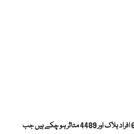
اسلام آباد: پاکستان میں کورونا وائرس کے سبب 63 افراد ہلاک اور 4489 متاثر ہو چکے ہیں جب