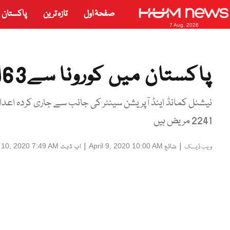
صفحۂ اول
تازہ ترین
پاکستان
7 Aug, 2026
پاکستان میں کورونا سے63اموات، 4,489 افراد متاثر
نیشنل کمانڈ اینڈ آپریشن سینٹر کی جانب سے جاری کردہ اعدا
2241 مریض ہیں
|
شائع
|
اپ ڈیٹ
l 10, 2020 7:49 AM
April 9, 2020 10:00 AM
ویب ڈیسک