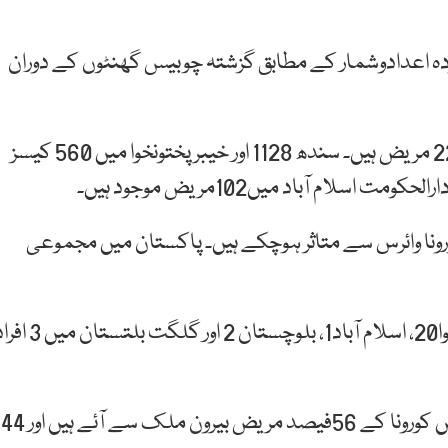
ردہ اعدادوشمار کے مطابق گزشتہ چوبیس گھنٹوں کے دوران
پنجاب سب سے زیادہ متاثر ہوا ہے جہاں کورونا کے 2241 مریض ہیں۔ سندھ 1128 اور خیبرپختونخوا میں 560 کیسز
 میں213 اور آزاد کشمیر میں 33 افراد کورونا وائرس سے متاثر ہوچکے ہیں۔ پاکستان میں مجموعی
کورونا وائرس سے سندھ میں 20، پنجاب17، خیبرپختونخوا20، اسلام آباد1، بلوچستان 2 اور گلگت ب
نیشنل کمانڈ اینڈ آپریشن سینٹر کے مطابق پاکستان میں کورونا کے 56فیصد مریض بیرون ملک سے آئے ہیں اور 44