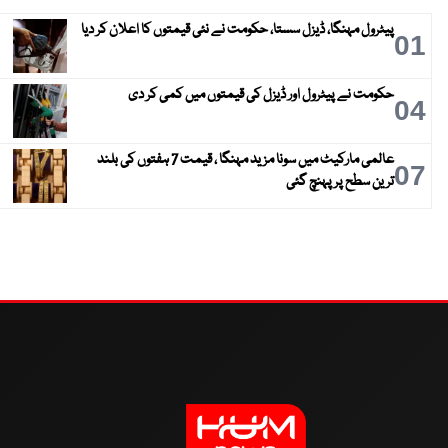
پیٹرول مہنگا، ڈیزل سستا، حکومت نے نئی قیمتوں کا اعلان کر دیا
01
حکومت نے پیٹرول اور ڈیزل کی قیمتوں میں کمی کر دی
04
عالمی مارکیٹ میں سونا مزید مہنگا ، قیمت 7 ہفتوں کی بلند
07
ترین سطح پر پہنچ گئی