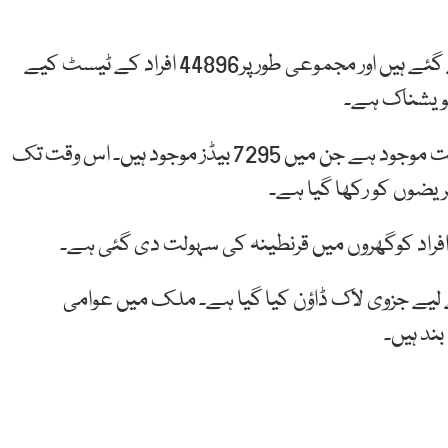
گزشتہ24 گھنٹوں کے دوران 2737 افراد کے ٹیسٹ کیے گئے ہیں اور مجموعی طور پر44896 افراد کے ٹیسٹ کیے
ملک بھر میں 462 اسپتالوں میں آئی سولیشن کی سہولت موجود ہے جن میں 7295 بیڈز موجود ہیں۔ اس وقت تک
ے لیے جزوی لاک ڈاؤن کیا گیا ہے۔ ملک میں عوامی
ند ہیں۔