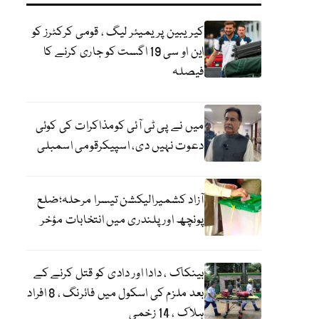
کیریبین پریمیئر لیگ ، قومی کرکٹرز کو
این او سی 19 اگست کو جاری کرنے کا
فیصلہ
میں نے پی ٹی آئی کومذاکرات کی کوئی
دعوت نہیں دی، اسپیکرقومی اسمبلی
آزاد کشمیرالیکشن تیسرا مرحلہ؛ضلع
پونچھ اور پلندری میں انتخابات مؤخر
بینکاک ، دادا اور دادی کو قتل کرنے کے
بعد ملزم کی اسکول میں فائرنگ ، 8 افراد
ہلاک ، 14 زخمی