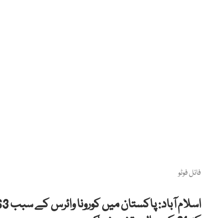
فائل فوٹو