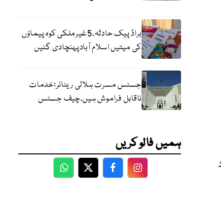
براڈ پیک حادثہ،5غیرملکی کوہ پیماؤں
کی میتیں اسلام آبادپہنچادی گئیں
جسٹس مسرت ہلالی ریٹائر؛خدمات
ناقابل فراموش ہیں،چیف جسٹس
ہمیں فالو کریں
لتستان میں 3 افراد
WhatsApp
Twitter
Facebook
Facebook