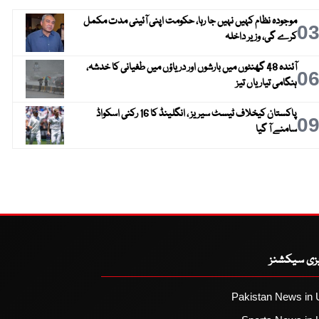
موجودہ نظام کہیں نہیں جا رہا، حکومت اپنی آئینی مدت مکمل
0
کرے گی، وزیر داخلہ
آئندہ 48 گھنٹوں میں بارشوں اور دریاؤں میں طغیانی کا خدشہ،
0
ہنگامی تیاریاں تیز
پاکستان کیخلاف ٹیسٹ سیریز ، انگلینڈ کا 16 رکنی اسکواڈ
0
سامنے آ گیا
یزی سیکشنز
Pakistan News in 