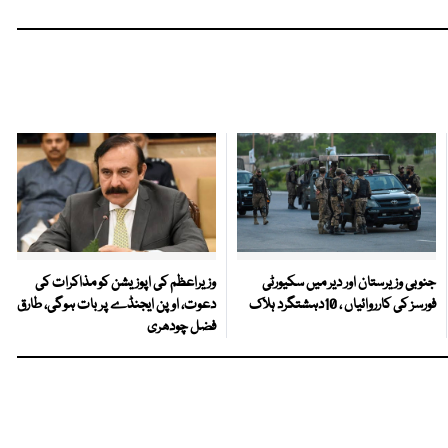
جنوبی وزیرستان اور دیر میں سکیورٹی
وزیراعظم کی اپوزیشن کو مذاکرات کی
فورسز کی کارروائیاں ، 10دہشتگرد ہلاک
دعوت، اوپن ایجنڈے پر بات ہوگی، طارق
فضل چودھری