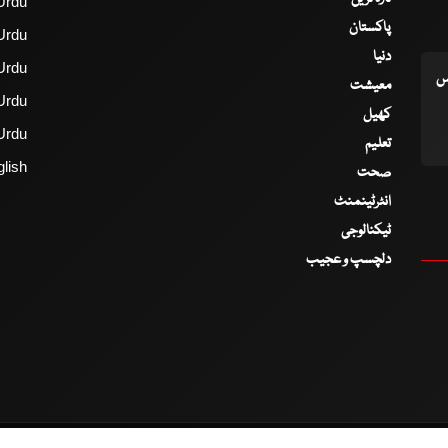
Urdu
پاکستان
Urdu
دنیا
Urdu
اس
معیشت
Urdu
کھیل
Urdu
تعلیم
lish
صحت
انٹرٹینمنٹ
ٹیکنالوجی
دلچسپ و عجیب
2017 - 2026 © All Copyrights Reserved