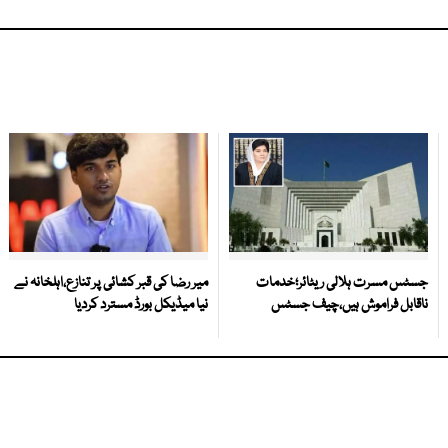
جسٹس مسرت ہلالی ریٹائر؛خدمات
میر رضا کی قبر کشائی پر تنازع،اہلخانہ نے
ناقابل فراموش ہیں،چیف جسٹس
نیا میڈیکل بورڈ مسترد کردیا