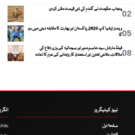
پنجاب حکومت نے گندم کی نئی قیمت مقرر کردی
3
02
ویمنز ایشیا کپ 2026، پاکستان اور بھارت کا مقابلہ دبئی میں ہو
6
05
گا
فیلڈ مارشل سید عاصم منیر اور صومالیہ کے وزیر دفاع کی
9
08
ملاقات، دفاعی تعاون اور استعدادِ کار بڑھانے کے عزم کا اعادہ
نیوز کیٹیگریز
انگر
صفحۂ اول
Urdu
تازہ ترین