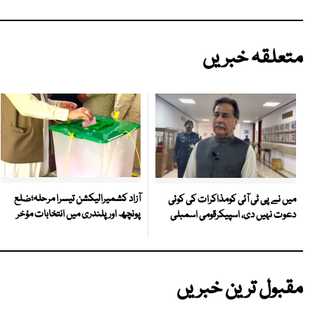
متعلقہ خبریں
آزاد کشمیرالیکشن تیسرا مرحلہ؛ضلع
میں نے پی ٹی آئی کومذاکرات کی کوئی
پونچھ اور پلندری میں انتخابات مؤخر
دعوت نہیں دی، اسپیکرقومی اسمبلی
مقبول ترین خبریں