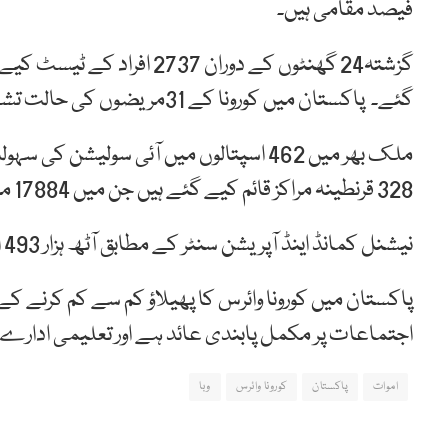
فیصد مقامی ہیں۔
گئے۔ پاکستان میں کورونا کے 31مریضوں کی حالت تشویشناک ہے۔
328 قرنطینہ مراکز قائم کیے گئے ہیں جن میں 17884 مریضوں کو رکھا گیا ہے۔
نیشنل کمانڈ اینڈ آپریشن سنٹر کے مطابق آٹھ ہزار 493 افراد کوگھروں میں قرنطینہ کی سہولت دی گئی ہے۔
پاکستان میں کورونا وائرس کا پھیلاؤ کم سے کم کرنے ک
اجتماعات پر مکمل پابندی عائد ہے اور تعلیمی ادارے ب
اموات
پاکستان
کورونا وائرس
وبا