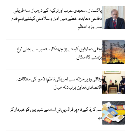
پاکستان، سعودی عرب اور ترکیہ کے درمیان سہ فریقی
دفاعی معاہدہ، خطے میں امن و سلامتی کیلئے اہم قدم
ہے، وزیراعظم
بجلی صارفین کیلئے بڑا جھٹکا، ستمبر سے بجلی نرخ
بڑھنے کا امکان
وفاقی وزیر خزانہ سے امریکی ناظم الامور کی ملاقات،
اقتصادی تعاون پر تبادلہ خیال
سم کارڈ کے نام پر فراڈ، پی ٹی اے نے شہریوں کو خبردار کر
دیا