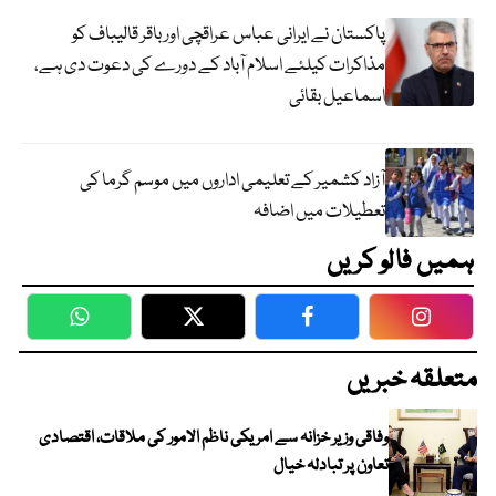
پاکستان نے ایرانی عباس عراقچی اورباقر قالیباف کو
مذاکرات کیلئے اسلام آباد کے دورے کی دعوت دی ہے،
اسماعیل بقائی
آزاد کشمیر کے تعلیمی اداروں میں موسم گرما کی
تعطیلات میں اضافہ
ہمیں فالو کریں
WhatsApp
Twitter
Facebook
Faceboo
متعلقہ خبریں
وفاقی وزیر خزانہ سے امریکی ناظم الامور کی ملاقات، اقتصادی
تعاون پر تبادلہ خیال