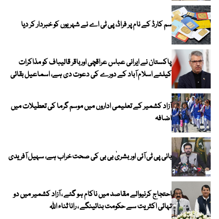
سم کارڈ کے نام پر فراڈ، پی ٹی اے نے شہریوں کو خبردار کر دیا
پاکستان نے ایرانی عباس عراقچی اورباقر قالیباف کو مذاکرات
کیلئے اسلام آباد کے دورے کی دعوت دی ہے، اسماعیل بقائی
آزاد کشمیر کے تعلیمی اداروں میں موسم گرما کی تعطیلات میں
اضافہ
بانی پی ٹی آئی اور بشریٰ بی بی کی صحت خراب ہے، سہیل آفریدی
احتجاج کرنیوالے مقاصد میں ناکام ہو گئے ، آزاد کشمیر میں دو
تہائی اکثریت سے حکومت بنائینگے ، رانا ثناء اللہ