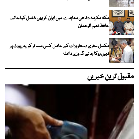
مکہ مکرمہ دفاعی معاہدے میں ایران کو بھی شامل کیا جائے،
حافظ نعیم الرحمان
مکمل سفری دستاویزات کے حامل کسی مسافر کو ایئرپورٹ پر
نہیں روکا جائے گا، وزیر داخلہ
مقبول ترین خبریں