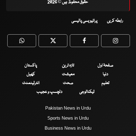
حقوق محفوظ ہیں © 2026
رابطہ کریں
پرائیویسی پالیسی
WhatsApp
Twitter
Facebook
Faceboo
صفحۂ اول
تازہ ترین
پاکستان
دنیا
معیشت
کھیل
تعلیم
صحت
انٹرٹینمنٹ
ٹیکنالوجی
دلچسپ و عجیب
Pakistan News in Urdu
Sports News in Urdu
Business News in Urdu