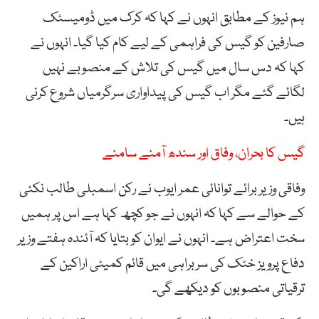
ہم نیوز کے مطابق انہوں نے کہا کہ کرک میں ڈومیسٹک
صارفین کو گیس کی فراہمی کے لیے کام کیا گیا۔ انہوں نے
کہا کہ دس سال میں گیس کی تلاش کے منصوبے نہیں
لگائے گئے مگر اب گیس کی پیداواری سرگرمیاں شروع کرنی
ہیں۔
گیس کا بحران، وفاق اور سندھ آمنے سامنے
وفاقی وزیر برائے توانائی عمر ایوب نے رکن اسمبلی طالب نکئی
کے حوالے سے کہا کہ انہوں نے جو کچھ کہا ہے اس پر ہمیں
سخت اعتراض ہے۔ انہوں نے ایوان کو بتایا کہ آئندہ ہفتے وزیر
دفاع پرویز خٹک کی سربراہی میں قائم کمیٹی اراکین کے
ترقیاتی منصوبوں کو دیکھے گی۔