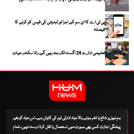
پی ٹی اے کا ای سم کے اجرا اور تبدیلی کی فیس کم کرنے کا
فیصلہ
تعلیمی ادارے 24 اگست تک بند رہیں گے، رانا سکندر حیات
ہم نیوز پر شائع یا نشر ہونے والا مواد ادارتی ٹیم کی کاوش ہے۔ اس مواد کو بغیر
پیشگی اجازت کسی بھی صورت میں استعمال یا نقل کرنا درست نہیں۔ تمام