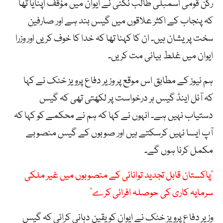
رکن قومی اسمبلی طالب نکئی نے ایوان میں مؤقف اپنایا تھا
کہ پنجاب کے اکثر علاقوں میں گیس بند ہے اور صارفین
سخت پریشان ہیں۔ ان کا کہنا تھا کہ خدا کا خوف کریں اور وزرا
ایوان میں غلط بیانی مت کریں۔
ہم نیوز کے مطابق اس موقع پر وزیر دفاع پرویز خٹک نے کہا
کہ آئل اینڈ گیس ہر درخواست پر لکھتی تھی کہ گیس
دستیاب نہیں ہے۔ انہوں نے کہا کہ ہم نے محکمے کو کہا کہ
آپ ایسا نہیں کرسکتے ہیں اور صوبوں کے گیس منصوبے
مکمل کرنا ہوں گے۔
‘پاکستان قابل تجدید توانائی کے منصوبوں میں غیر ملکی
سرمایہ کاری کی حوصلہ افرائی کرے’
وزیر دفاع پرویز خٹک نے ایوان کو یقین دہانی کرائی کہ گیس