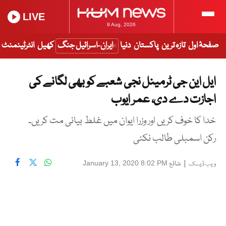
LIVE
9 Aug, 2026
صفحۂ اول
تازہ ترین
پاکستان
دنیا
ایران-اسرائیل جنگ
کھیل
انٹرٹینمنٹ
ایل این جی ٹرمینل نجی شعبے کو بھی لگانے کی
اجازت دے دی، عمر ایوب
خدا کا خوف کریں اور وزرا ایوان میں غلط بیانی مت کریں۔
رکن اسمبلی طالب نکئی
|
شائع
January 13, 2020 8:02 PM
ویب ڈیسک