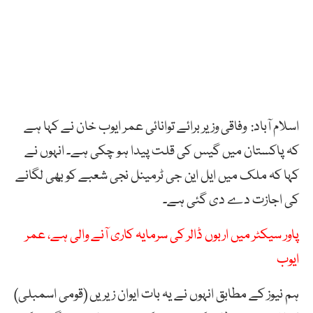
اسلام آباد: وفاقی وزیر برائے توانائی عمر ایوب خان نے کہا ہے
کہ پاکستان میں گیس کی قلت پیدا ہو چکی ہے۔ انہوں نے
کہا کہ ملک میں ایل این جی ٹرمینل نجی شعبے کو بھی لگانے
کی اجازت دے دی گئی ہے۔
پاور سیکٹر میں اربوں ڈالر کی سرمایہ کاری آنے والی ہے، عمر
ایوب
ہم نیوز کے مطابق انہوں نے یہ بات ایوان زیریں (قومی اسمبلی)