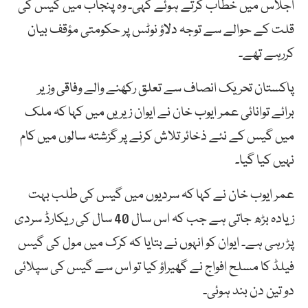
اجلاس میں خطاب کرتے ہوئے کہی۔ وہ پنجاب میں گیس کی
قلت کے حوالے سے توجہ دلاؤ نوٹس پر حکومتی مؤقف بیان
کررہے تھے۔
پاکستان تحریک انصاف سے تعلق رکھنے والے وفاقی وزیر
برائے توانائی عمر ایوب خان نے ایوان زیریں میں کہا کہ ملک
میں گیس کے نئے ذخائر تلاش کرنے پر گزشتہ سالوں میں کام
نہیں کیا گیا۔
عمر ایوب خان نے کہا کہ سردیوں میں گیس کی طلب بہت
زیادہ بڑھ جاتی ہے جب کہ اس سال 40 سال کی ریکارڈ سردی
پڑ رہی ہے۔ ایوان کو انہوں نے بتایا کہ کرک میں مول کی گیس
فیلڈ کا مسلح افواج نے گھیراؤ کیا تو اس سے گیس کی سپلائی
دو تین دن بند ہوئی۔