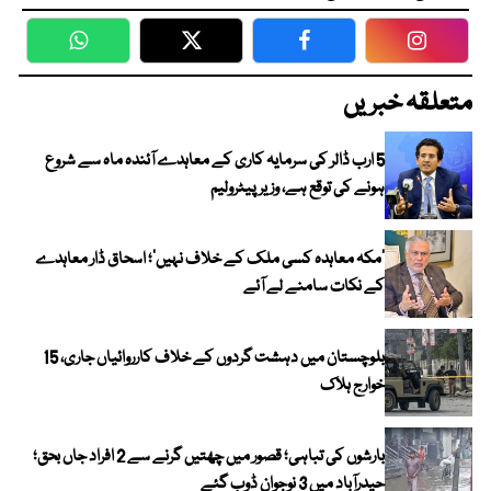
WhatsApp
Twitter
Facebook
Faceboo
متعلقہ خبریں
5 ارب ڈالر کی سرمایہ کاری کے معاہدے آئندہ ماہ سے شروع
ہونے کی توقع ہے، وزیر پیٹرولیم
‘مکہ معاہدہ کسی ملک کے خلاف نہیں’؛ اسحاق ڈار معاہدے
کے نکات سامنے لے آئے
بلوچستان میں دہشت گردوں کے خلاف کارروائیاں جاری، 15
خوارج ہلاک
بارشوں کی تباہی؛ قصور میں چھتیں گرنے سے 2 افراد جاں بحق؛
حیدرآباد میں 3 نوجوان ڈوب گئے