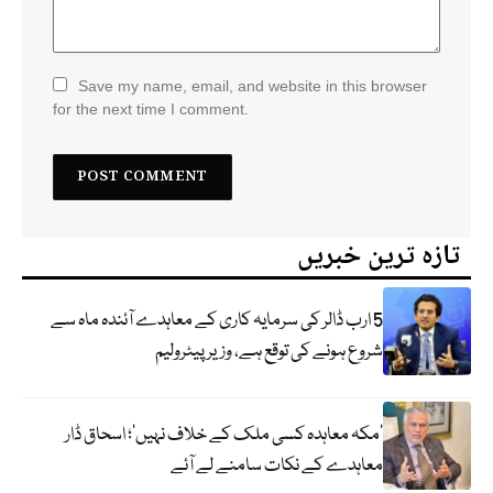
Save my name, email, and website in this browser
for the next time I comment.
تازہ ترین خبریں
5 ارب ڈالر کی سرمایہ کاری کے معاہدے آئندہ ماہ سے
شروع ہونے کی توقع ہے، وزیر پیٹرولیم
‘مکہ معاہدہ کسی ملک کے خلاف نہیں’؛ اسحاق ڈار
معاہدے کے نکات سامنے لے آئے