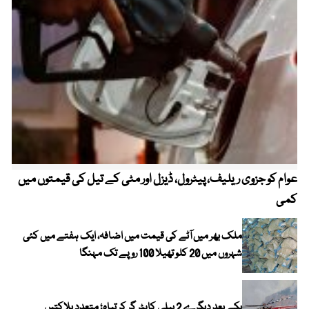
عوام کو جزوی ریلیف، پیٹرول، ڈیزل اور مٹی کے تیل کی قیمتوں میں
4 روز میں سونے کی قیمت میں بڑا اضافہ
کمی
ملک بھر میں آٹے کی قیمت میں اضافہ، ایک ہفتے میں کئی
شہروں میں 20 کلو تھیلا 100 روپے تک مہنگا
یکے بعد دیگرے 2 ہیلی کاپٹر گر کر تباہ؛ متعدد ہلاکتیں