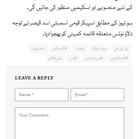
کے نئے منصوبے اور اسکیمیں منظور کی جائیں گی۔
ہم نیوز کے مطابق اسپیکر قومی اسمبلی اسد قیصر نے توجہ
دلاؤ نوٹس متعلقہ قائمہ کمیٹی کو بھجوادیا۔
ایل این جی
پرویز خٹک
پنجاب
طالب نکئی
عمر ایوب
قائمہ کمیٹی
قومی اسمبلی
گیس
وزیر توانائی
LEAVE A REPLY