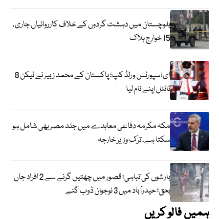
بلوچستان میں دہشت گردوں کے خلاف کارروائیاں جاری،
15 خوارج ہلاک
ای اسپورٹس ورلڈ کپ؛ پاکستان کے محمد زبیر نے ٹیکن 8
ٹائٹل اپنے نام لیا
مکہ مکرمہ دفاعی معاہدے میں جلد مصر بھی شامل ہو
سکتا ہے، ترک وزیر خارجہ
بارشوں کی تباہی؛ قصور میں چھتیں گرنے سے 2 افراد جاں
بحق؛ حیدرآباد میں 3 نوجوان ڈوب گئے
ہمیں فالو کریں