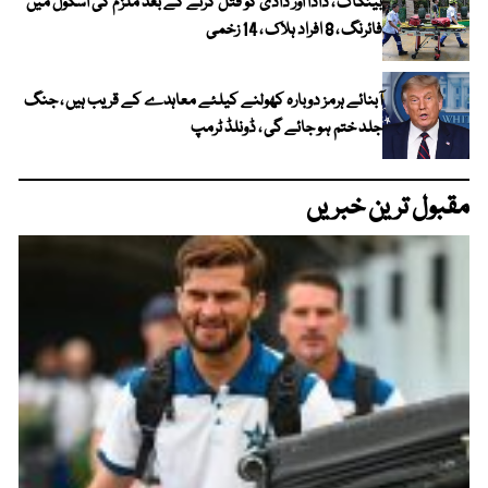
بینکاک ، دادا اور دادی کو قتل کرنے کے بعد ملزم کی اسکول میں
فائرنگ ، 8 افراد ہلاک ، 14 زخمی
آبنائے ہرمز دوبارہ کھولنے کیلئے معاہدے کے قریب ہیں ، جنگ
جلد ختم ہو جائے گی ، ڈونلڈ ٹرمپ
مقبول ترین خبریں