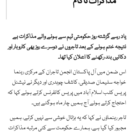
مذاکرات ناکام
یاد رہے گزشتہ روز حکومتی ٹیم سے ہونے والے مذاکرات بے
نتیجہ ختم ہونے کے بعد تاجروں نے دوسرے روز بھی کاروبار اور
دکانیں بند رکھنے کا اعلان کیا تھا۔
اس ضمن میں آل پاکستان انجمن تاجران کے مرکزی رہنما
خواجہ سلیمان صدیقی، کاشف چوہدری اور دیگر نے نیشنل
پریس کلب اسلام آباد میں پریس کانفرنس کرتے ہوئے کہا کہ
احتجاج کرتے ہوئے آج ہمیں چار ماہ ہوگئے ہیں۔
تاجر رہنماؤں نے کہا کہ یہ ہڑتال خوشی سے نہیں کرتے، ہمیں
مجبور کیا گیا ہے، ہمارے حکومت سے کئی مرتبہ مذاکرات