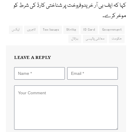
کہا کہ ایف بی آر خریدوفروخت پر شناختی کارڈ کی شرط کو
موخر کرے۔
Government
ID Card
Strike
Tax Issues
تاجروں
ٹیکس
حکومت
معاشی پالیسی
ہڑتال
LEAVE A REPLY