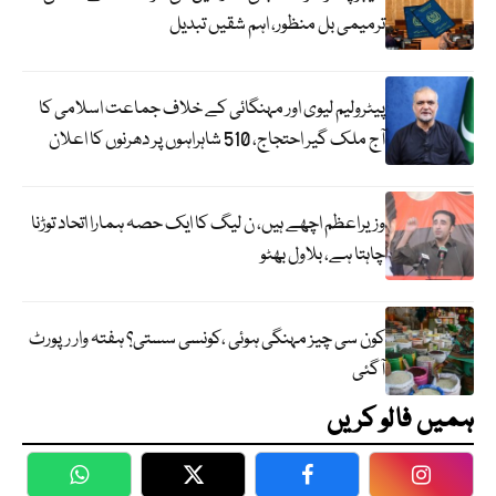
ترمیمی بل منظور، اہم شقیں تبدیل
پیٹرولیم لیوی اور مہنگائی کے خلاف جماعت اسلامی کا
آج ملک گیر احتجاج، 510 شاہراہوں پر دھرنوں کا اعلان
وزیراعظم اچھے ہیں، ن لیگ کا ایک حصہ ہمارا اتحاد توڑنا
چاہتا ہے، بلاول بھٹو
کون سی چیز مہنگی ہوئی ،کونسی سستی؟ ہفتہ وار رپورٹ
آگئی
ہمیں فالو کریں
WhatsApp
Twitter
Facebook
Faceboo