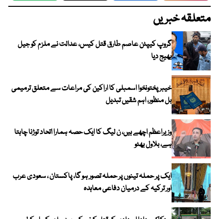
متعلقہ خبریں
گروپ کیپٹن عاصم طارق قتل کیس، عدالت نے ملزم کو جیل
بھیج دیا
خیبرپختونخوا اسمبلی کا اراکین کی مراعات سے متعلق ترمیمی
بل منظور، اہم شقیں تبدیل
وزیراعظم اچھے ہیں، ن لیگ کا ایک حصہ ہمارا اتحاد توڑنا چاہتا
ہے، بلاول بھٹو
ایک پر حملہ تینوں پر حملہ تصور ہو گا، پاکستان ، سعودی عرب
اور ترکیہ کے درمیان دفاعی معاہدہ