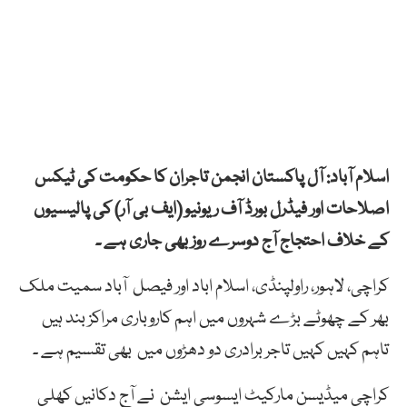
اسلام آباد: آل پاکستان انجمن تاجران کا حکومت کی ٹیکس
اصلاحات اور فیڈرل بورڈ آف ریونیو (ایف بی آر) کی پالیسیوں
کے خلاف احتجاج آج دوسرے روز بھی جاری ہے ۔
کراچی، لاہور، راولپنڈی، اسلام اباد اور فیصل آباد سمیت ملک
بھر کے چھوٹے بڑے شہروں میں اہم کاروباری مراکز بند ہیں
تاہم کہیں کہیں تاجر برادری دو دھڑوں میں بھی تقسیم ہے ۔
کراچی میڈیسن مارکیٹ ایسوسی ایشن نے آج دکانیں کھلی