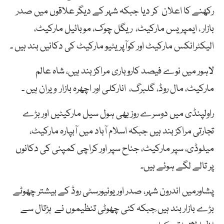
رکھنے کا اعلان کر دیا جبکہ شہر کے دیگر علاقوں میں صدر
بازار ، ایمپریس مارکیٹ، ریگل چوک، موبائیل مارکیٹ،
الیکٹرانکس مارکیٹ اور کوآپریٹیو مارکیٹ کی دکانیں بند ہیں ۔
لاہور میں نوے فیصد کاروباری مراکز بند ہیں، شاہ عالم
مارکیٹ، مال روڈ، گلبرگ، انارکلی اور اچھرہ بازار ویران ہیں ۔
راولپنڈی میں دوسرے روز بھی ہول سیل مارکیٹیں اور بڑے
تجارتی مراکز بند ہیں جبکہ اسلام آباد میں آبپارہ مارکیٹ،
میلوڈی، سپر مارکیٹ، جناح سپر اور کراچی کمپنی کی دکانوں
پر تالے لگے ہوئے ہیں۔
پشاورمیں اندرون شہر، صدر اور یونیورسٹی روڈ کے بیشتر چھوٹے
بڑے بازار بند ہیں َجبکہ کئی چھوٹی تنظیموں نے ہڑتال سے