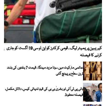
کیریبین پریمیئر لیگ ، قومی کرکٹرز کو این او سی 19 اگست کو جاری
پیٹ
کرنے کا فیصلہ
عالمی مارکیٹ میں سونا مزید مہنگا ، قیمت 7 ہفتوں کی بلند
ترین سطح پر پہنچ گئی
بانی پی ٹی آئی اور بشریٰ بی بی کی قیدِ تنہائی کیس، دلائل مکمل،
فیصلہ محفوظ