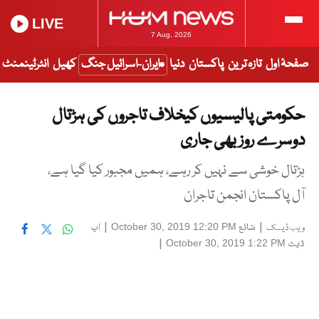
LIVE
7 Aug, 2026
صفحۂ اول
تازہ ترین
پاکستان
دنیا
ایران-اسرائیل جنگ
کھیل
انٹرٹینمنٹ
حکومتی پالیسیوں کیخلاف تاجروں کی ہڑتال
دوسرے روز بھی جاری
ہڑتال خوشی سے نہیں کر رہے، ہمیں مجبور کیا گیا ہے،
آل پاکستان انجمن تاجران
|
شائع
|
اپ
October 30, 2019 12:20 PM
ویب ڈیسک
ڈیٹ
|
October 30, 2019 1:22 PM