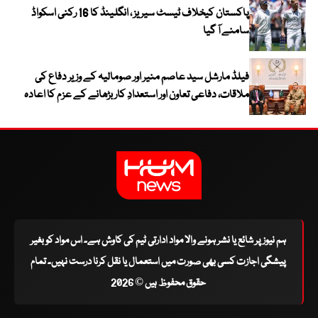
پاکستان کیخلاف ٹیسٹ سیریز ، انگلینڈ کا 16 رکنی اسکواڈ
سامنے آ گیا
فیلڈ مارشل سید عاصم منیر اور صومالیہ کے وزیر دفاع کی
ملاقات، دفاعی تعاون اور استعدادِ کار بڑھانے کے عزم کا اعادہ
ہم نیوز پر شائع یا نشر ہونے والا مواد ادارتی ٹیم کی کاوش ہے۔ اس مواد کو بغیر
پیشگی اجازت کسی بھی صورت میں استعمال یا نقل کرنا درست نہیں۔ تمام
حقوق محفوظ ہیں © 2026