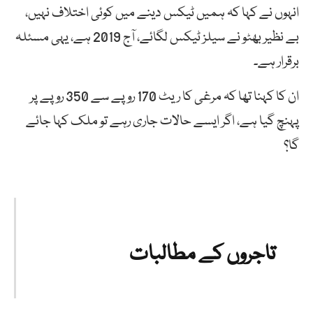
انہوں نے کہا کہ ہمیں ٹیکس دینے میں کوئی اختلاف نہیں،
بے نظیر بھٹو نے سیلز ٹیکس لگائے، آج 2019 ہے، یہی مسئلہ
برقرار ہے۔
ان کا کہنا تھا کہ مرغی کا ریٹ 170 روپے سے 350 روپے پر
پہنچ گیا ہے، اگر ایسے حالات جاری رہے تو ملک کہا جائے
گا؟
تاجروں کے مطالبات