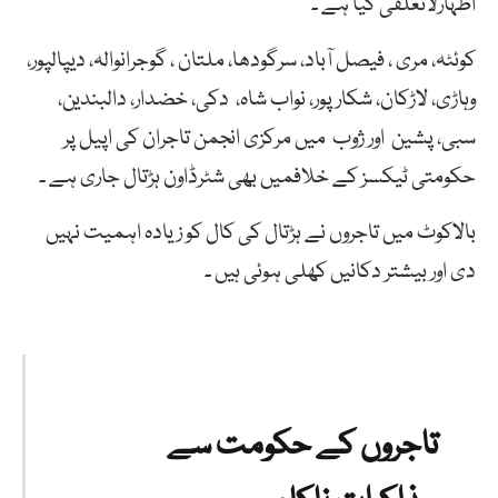
اظہارلاتعلقی کیا ہے ۔
کوئٹہ، مری ، فیصل آباد، سرگودھا، ملتان ، گوجرانوالہ، دیپالپور،
وہاڑی، لاڑکان، شکارپور، نواب شاہ، دکی، خضدار، دالبندین،
سبی، پشین اور ژوب میں مرکزی انجمن تاجران کی اپیل پر
حکومتی ٹیکسز کے خلافمیں بھی شٹرڈاون ہڑتال جاری ہے ۔
بالاکوٹ میں تاجروں نے ہڑتال کی کال کو زیادہ اہمیت نہیں
دی اور بیشتر دکانیں کھلی ہوئی ہیں ۔
تاجروں کے حکومت سے