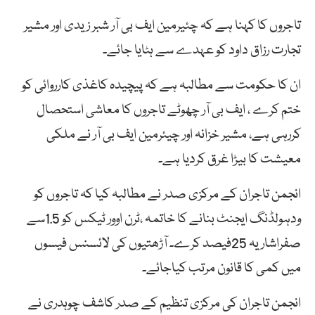
تاجروں کا کہنا ہے کہ چئیرمین ایف بی آر شبر زیدی اور مشیر
تجارت رزاق داود کو عہدے سے ہٹایا جائے۔
ان کا حکومت سے مطالبہ ہے کہ پیچیدہ کاغذی کارروائی کو
ختم کرے ، ایف بی آر چھوٹے تاجروں کا معاشی استحصال
کررہی ہے، مشیر خزانہ اور چیئرمین ایف بی آر نے ملکی
معیشت کا بیڑا غرق کردیا ہے۔
انجمن تاجران کے مرکزی صدر نے مطالبہ کیا کہ تاجروں کو
ودہولڈنگ ایجنٹ بنانے کا خاتمہ ،ٹرن اوور ٹیکس کو 1.5سے
صفراشاریہ 25فیصد کرے۔ آڑھتیوں کی لائسنس فیسوں
میں کمی کا قانون مرتب کیاجائے۔
انجمن تاجران کی مرکزی تنظیم کے صدر کاشف چوہدری نے