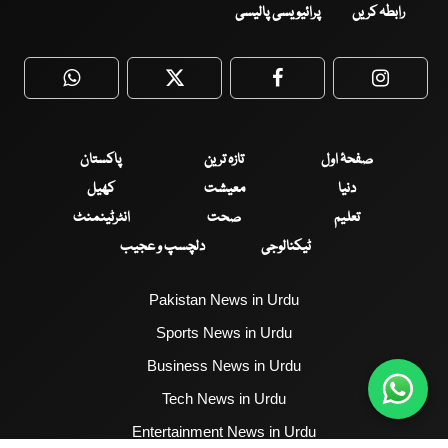
رابطہ کریں
پرائیویسی پالیسی
WhatsApp
Twitter
Facebook
Faceboo
صفحۂ اول
تازہ ترین
پاکستان
دنیا
معیشت
کھیل
تعلیم
صحت
انٹرٹینمنٹ
ٹیکنالوجی
دلچسپ و عجیب
Pakistan News in Urdu
Sports News in Urdu
Business News in Urdu
Tech News in Urdu
Entertainment News in Urdu