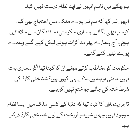
ہو چکے ہیں تاہم انہوں نے اپنا نظام درست نہیں کیا۔
انہوں نے کہا کہ ہم نے پورے ملک میں احتجاج بھی کیا،
کیمپ بھی لگائے، ہماری حکومتی نمائندگان سے ملاقاتیں
ہوئی، آج ہمارے پھر مذاکرات ہوئے لیکن کیے گئے وعدے
پورے نہیں کئے گئے۔
حکومت کو مخاطب کرتے ہوئے ان کا کہنا تھا اگر ہماری بات
نہیں ماننی تو ہمیں بلاتے ہی کیوں ہیں؟ شناختی کارڈ کی
شرط ختم کی جائے جو ختم نہیں کررہے۔
تاجر رہنماؤں کا کہنا تھا کہ دنیا کے کسی ملک میں ایسا نظام
موجود نہیں جہاں خرید و فروخت کے لیے شناختی کارڈ درکار
ہو۔