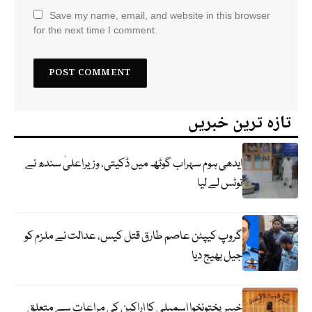
Save my name, email, and website in this browser
for the next time I comment.
تازہ ترین خبریں
ایدھی ہوم سہراب گوٹھ میں ڈکیتی، وزیراعلیٰ سندھ نے
نوٹس لے لیا
گروپ کیپٹن عاصم طارق قتل کیس، عدالت نے ملزم کو
جیل بھیج دیا
خیبرپختونخوا اسمبلی کا اراکین کی مراعات سے متعلق