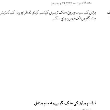
محمد العاص
By
January 13, 2020
ف
ہڑتال کے سبب بیرون ملک ترسیل کیلئے کینو، ٹماٹر اور پیاز کےکنٹینر
بندرگاہوں تک نہیں پہنچ سکے
ٹرانسپورٹرز کی ملک گیر پہیہ جام ہڑتال