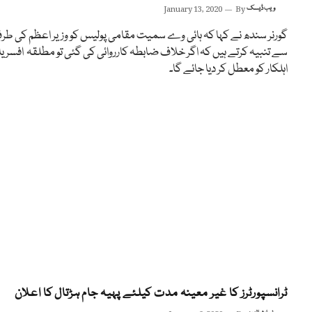
ویب ڈیسک
By
January 13, 2020
گورنر سندھ نے کہا کہ ہائی وے سمیت مقامی پولیس کو وزیر اعظم کی طر
سے تنبیہ کرتے ہیں کہ اگر خلاف ضابطہ کارروائی کی گئی تو مطلقہ افسر یا
اہلکار کو معطل کر دیا جائے گا۔
ٹرانسپورٹرز کا غیر معینہ مدت کیلئے پہیہ جام ہڑتال کا اعلان