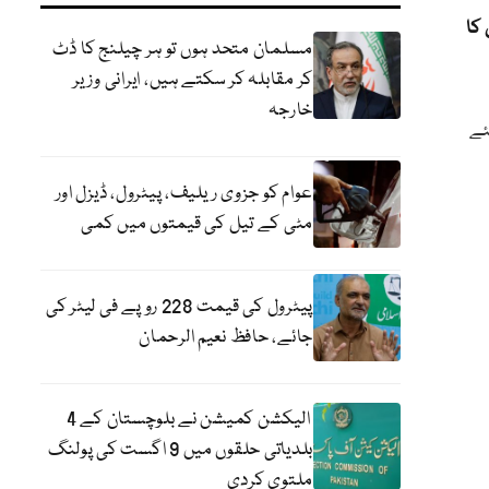
کا
مسلمان متحد ہوں تو ہر چیلنج کا ڈٹ
کر مقابلہ کر سکتے ہیں، ایرانی وزیر
خارجہ
ئے
عوام کو جزوی ریلیف، پیٹرول، ڈیزل اور
مٹی کے تیل کی قیمتوں میں کمی
پیٹرول کی قیمت 228 روپے فی لیٹر کی
جائے، حافظ نعیم الرحمان
الیکشن کمیشن نے بلوچستان کے 4
بلدیاتی حلقوں میں 9 اگست کی پولنگ
ملتوی کردی