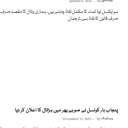
غیاث الدین
By
January 6, 2020
ہم ایکسل لوڈ لمٹ کا مکمل نفاذ چاہتے ہیں، ہماری ہڑتال کا مقصد صرف ا
صرف قانون کا نفاذ ہے، ترجمان
پنجاب بار کونسل نے صوبے بھر میں ہڑتال کا اعلان کر دیا
ویب ڈیسک
By
December 11, 2019