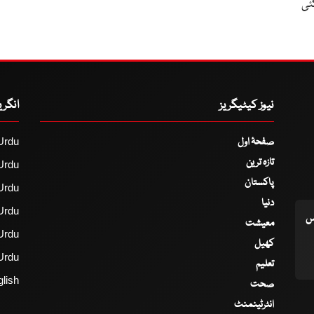
ئی
نیوز کیٹیگریز
انگر
صفحۂ اول
Urdu
تازہ ترین
Urdu
پاکستان
Urdu
دنیا
Urdu
اس
معیشت
Urdu
کھیل
Urdu
تعلیم
lish
صحت
انٹرٹینمنٹ