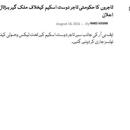
تاجروں کا حکومتی تاجر دوست اسکیم کیخلاف ملک گیر ہڑتال 
اعلان
August 18, 2024
By
AHMED HUSSAIN
ایف بی آر کی جانب سے تاجر دوست اسکیم کے تحت ٹیکس وصولی کیل
نوٹسز جاری کر دیئے گئے۔