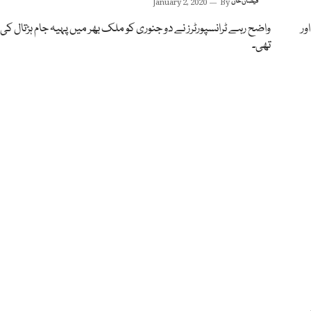
فیضان خان
By
January 2, 2020
ور
واضح رہے ٹرانسپورٹرز نے دو جنوری کو ملک بھر میں پہیہ جام ہڑتال کی
تھی۔