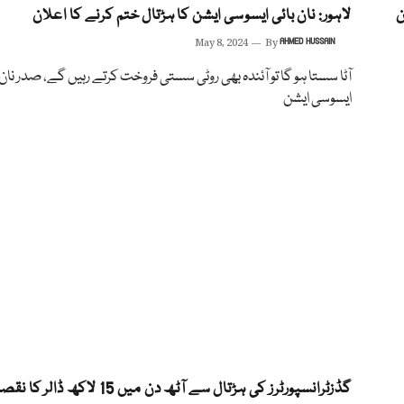
لاہور: نان بائی ایسوسی ایشن کا ہڑتال ختم کرنے کا اعلان
May 8, 2024
By
AHMED HUSSAIN
آٹا سستا ہو گا تو آئندہ بھی روٹی سستی فروخت کرتے رہیں گے، صدر نان 
ایسوسی ایشن
گڈزٹرانسپورٹرز کی ہڑتال سے آٹھ دن میں 15 لاکھ ڈالر کا نقصان