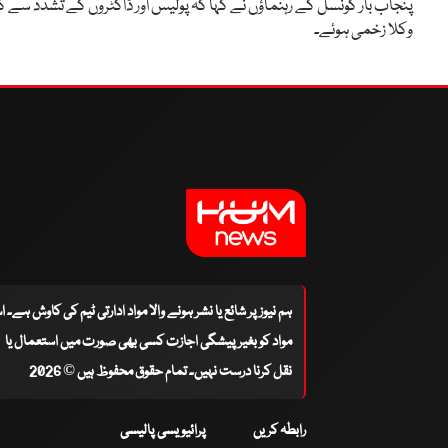
پنجاب بار کونسل کے رہنماؤں نے کہا کہ پولیس اور ڈاکٹروں کے تشدد سے ک
وکلا زخمی ہوئے۔
ہم نیوز پر شائع یا نشر ہونے والا مواد ادارتی ٹیم کی کاوش ہے۔ 
مواد کو بغیر پیشگی اجازت کسی بھی صورت میں استعمال یا
نقل کرنا درست نہیں۔ تمام حقوق محفوظ ہیں © 2026
رابطہ کریں
پرائیویسی پالیسی