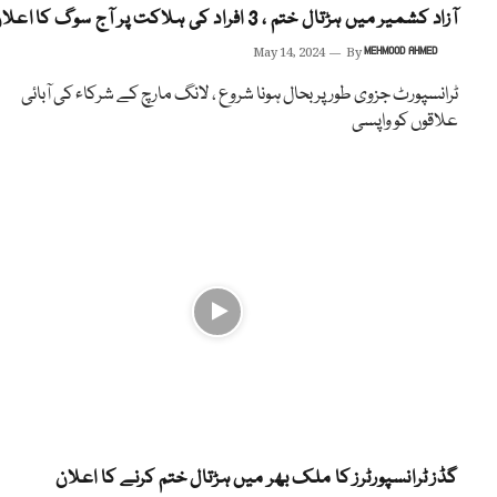
آزاد کشمیر میں ہڑتال ختم ، 3 افراد کی ہلاکت پر آج سوگ کا اعلان
May 14, 2024
By
MEHMOOD AHMED
ٹرانسپورٹ جزوی طور پر بحال ہونا شروع ، لانگ مارچ کے شرکاء کی آبائی
علاقوں کو واپسی
گڈز ٹرانسپورٹرز کا ملک بھر میں ہڑتال ختم کرنے کا اعلان