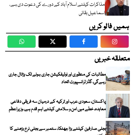
مذاکرات کیلئے اسلام آباد کے دورے کی دعوت دی ہے،
اسماعیل بقائی
ہمیں فالو کریں
WhatsApp
Twitter
Facebook
Faceboo
متعلقہ خبریں
مطالبات کی منظوری اور نوٹیفکیشن جاری ہونے تک ہڑتال جاری
رہےگی، گڈز ٹرانسپورٹ اتحاد
پاکستان، سعودی عرب اور ترکیہ کے درمیان سہ فریقی دفاعی
معاہدہ، خطے میں امن و سلامتی کیلئے اہم قدم ہے، وزیراعظم
بجلی صارفین کیلئے بڑا جھٹکا، ستمبر سے بجلی نرخ بڑھنے کا