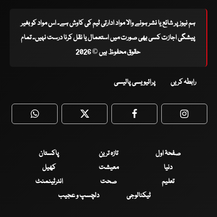
ہم نیوز پر شائع یا نشر ہونے والا مواد ادارتی ٹیم کی کاوش ہے۔ اس مواد کو بغیر
پیشگی اجازت کسی بھی صورت میں استعمال یا نقل کرنا درست نہیں۔ تمام
حقوق محفوظ ہیں © 2026
رابطہ کریں
پرائیویسی پالیسی
WhatsApp
Twitter
Facebook
Faceboo
صفحۂ اول
تازہ ترین
پاکستان
دنیا
معیشت
کھیل
تعلیم
صحت
انٹرٹینمنٹ
ٹیکنالوجی
دلچسپ و عجیب