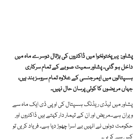
پشاور: یبرپختونخوا میں ڈاکٹروں کی ہڑتال دوسرے ماہ میں
داخل ہو گئی۔ پشاور سمیت صوبے کے تمام سرکاری
ہسپتالوں میں ایمرجنسی کے علاوہ تمام سروسز بند ہیں،
جہاں مریضوں کا کوئی پرسان حال نہیں۔
پشاور میں لیڈی ریڈنگ ہسپتال کی او پی ڈی ایک ماہ سے
ویران ہے،۔مریض اور ان کے تیمار دار کہتے ہیں ڈاکٹروں اور
حکومت دونوں نے انہیں بے اسرا چھوڑ دیا ہے۔ فریاد کریں تو
کس سے کریں۔