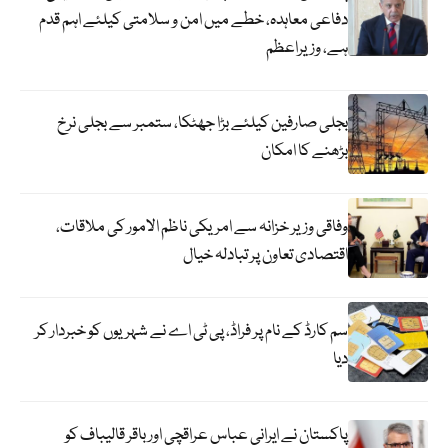
دفاعی معاہدہ، خطے میں امن و سلامتی کیلئے اہم قدم
ہے، وزیراعظم
بجلی صارفین کیلئے بڑا جھٹکا، ستمبر سے بجلی نرخ
بڑھنے کا امکان
وفاقی وزیر خزانہ سے امریکی ناظم الامور کی ملاقات،
اقتصادی تعاون پر تبادلہ خیال
سم کارڈ کے نام پر فراڈ، پی ٹی اے نے شہریوں کو خبردار کر
دیا
پاکستان نے ایرانی عباس عراقچی اورباقر قالیباف کو