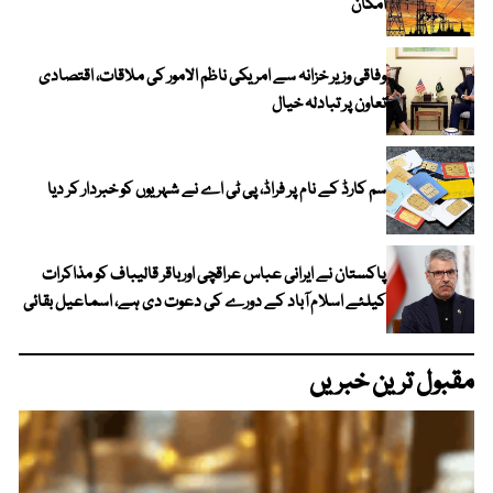
امکان
وفاقی وزیر خزانہ سے امریکی ناظم الامور کی ملاقات، اقتصادی
تعاون پر تبادلہ خیال
سم کارڈ کے نام پر فراڈ، پی ٹی اے نے شہریوں کو خبردار کر دیا
پاکستان نے ایرانی عباس عراقچی اورباقر قالیباف کو مذاکرات
کیلئے اسلام آباد کے دورے کی دعوت دی ہے، اسماعیل بقائی
مقبول ترین خبریں