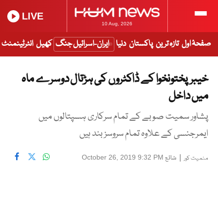
LIVE
10 Aug, 2026
صفحۂ اول
تازہ ترین
پاکستان
دنیا
ایران-اسرائیل جنگ
کھیل
انٹرٹینمنٹ
خیبرپختونخوا کے ڈاکٹروں کی ہڑتال دوسرے ماہ
میں داخل
پشاور سمیت صوبے کے تمام سرکاری ہسپتالوں میں
ایمرجنسی کے علاوہ تمام سروسز بند ہیں
|
شائع
October 26, 2019 9:32 PM
منمیت کور