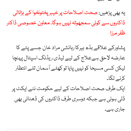
یہ بھی پڑھیں:
صحت اصلاحات پر خیبر پختونخوا کے ہڑتالی
ڈاکٹروں سے کوئی سمجھوتہ نہیں ہوگا، معاون خصوصی ڈاکٹر
ظفر مرزا
پشاورکے علاقے بڈھ بیرکا رہائشی مراد خان جسے پتے کا
عارضہ لاحق ہےعلاج کے لیے لیڈی ریڈنگ اسپتال پہنچا
لیکن کسی مسیحا کو نہیں پایا تو کھلے آسمان تلے انتظار
کرنے لگا۔
ایک طرف صحت اصلاحات کے لیے حکومت نئے ایکٹ پر
ڈٹی ہوئی ہے جبکہ دوسری طرف ڈاکٹروں کی ڈھٹائی بھی
جاری ہے۔