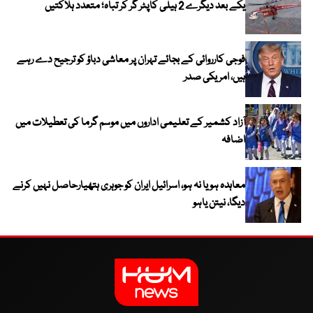
یکے بعد دیگرے 2 ہیلی کاپٹر گر کر تباہ؛ متعدد ہلاکتیں
فوجی کارروائی کے بجائے تہران پر معاشی دباؤ کو ترجیح دے رہے
ہیں، امریکی صدر
آزاد کشمیر کے تعلیمی اداروں میں موسم گرما کی تعطیلات میں
اضافہ
معاہدہ ہو یا نہ ہو، اسرائیل ایران کو جوہری ہتھیارحاصل نہیں کرنے
دیگا، نیتن یاہو