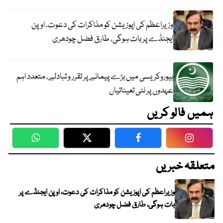
وزیراعظم کی اپوزیشن کو مذاکرات کی دعوت، اوپن
ایجنڈے پر بات ہوگی، طارق فضل چودھری
بیوروکریسی میں بڑے پیمانے پر تقرر و تبادلے، متعدد اہم
عہدوں پر نئی تعیناتیاں
ہمیں فالو کریں
WhatsApp
Twitter
Facebook
Faceboo
متعلقہ خبریں
وزیراعظم کی اپوزیشن کو مذاکرات کی دعوت، اوپن ایجنڈے پر
بات ہوگی، طارق فضل چودھری