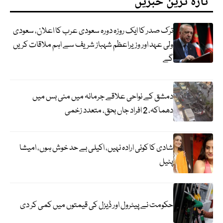
تازہ ترین خبریں
ترک صدر کا ایک روزہ دورہ سعودی عرب کا اعلان، سعودی
ولی عہد اور وزیراعظم شہباز شریف سے اہم ملاقات کریں
گے
دمشق کے نواحی علاقے جرمانہ میں منی بس میں
دھماکہ، 2 افراد جاں بحق، متعدد زخمی
شادی کا کوئی ارادہ نہیں، اکیلی بے حد خوش ہوں، امیشا
پٹیل
حکومت نے پیٹرول اور ڈیزل کی قیمتوں میں کمی کر دی