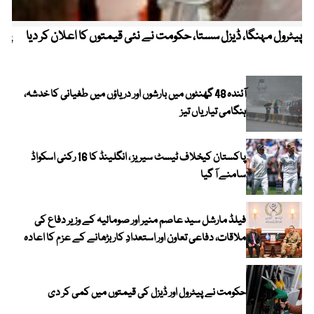
پیٹرول مہنگا، ڈیزل سستا، حکومت نے نئی قیمتوں کا اعلان کر دیا
پنج
آئندہ 48 گھنٹوں میں بارشوں اور دریاؤں میں طغیانی کا خدشہ،
ہنگامی تیاریاں تیز
پاکستان کیخلاف ٹیسٹ سیریز ، انگلینڈ کا 16 رکنی اسکواڈ
سامنے آ گیا
فیلڈ مارشل سید عاصم منیر اور صومالیہ کے وزیر دفاع کی
ملاقات، دفاعی تعاون اور استعدادِ کار بڑھانے کے عزم کا اعادہ
حکومت نے پیٹرول اور ڈیزل کی قیمتوں میں کمی کر دی