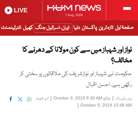
LIVE
7 Aug, 2026
صفحۂ اول
تازہ ترین
پاکستان
دنیا
ایران-اسرائیل جنگ
کھیل
انٹرٹینمنٹ
نواز اور شہباز میں سے کون مولانا کے دھرنے کا
مخالف؟
حکومت نے شہباز اور نوازشریف کی ملاقاتوں پر سختی کر
رکھی ہے، احسن اقبال
|
شائع
|
اپ ڈیٹ
October 9, 2019 9:30 AM
ویب ڈیسک
|
October 9, 2019 10:48 AM