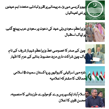
بیوروکریسی میں بڑے پیمانے پر تقرر و تبادلے، متعدد اہم عہدوں
پر نئی تعیناتیاں
وزیراعظم سعودی ولی عہد کی دعوت پر سعودی عرب پہنچ گئے،
پر تپاک استقبال
چین کے صدر کا خصوصی خط وزیراعظم شہباز شریف کے نام،
پاک چین شراکت داری مزید مضبوط بنانے کے عزم کا اظہار
غزہ میں اسرائیلی کارروائیوں پر پاکستان سمیت 8 اسلامی
ممالک کا مشترکہ اعلامیہ
اسلام آباد ایکسپریس وے کو موٹروے طرز بنانے کا منصوبہ،
محسن نقوی کا اعلان