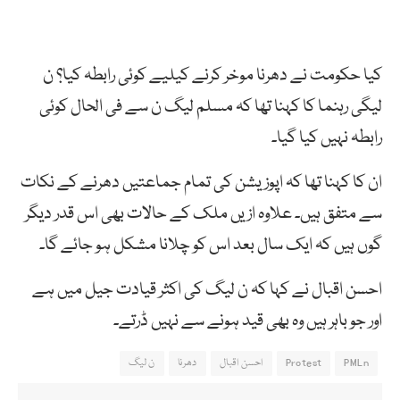
کیا حکومت نے دھرنا موخر کرنے کیلیے کوئی رابطہ کیا؟ ن
لیگی رہنما کا کہنا تھا کہ مسلم لیگ ن سے فی الحال کوئی
رابطہ نہیں کیا گیا۔
ان کا کہنا تھا کہ اپوزیشن کی تمام جماعتیں دھرنے کے نکات
سے متفق ہیں۔ علاوہ ازیں ملک کے حالات بھی اس قدر دیگر
گوں ہیں کہ ایک سال بعد اس کو چلانا مشکل ہو جائے گا۔
احسن اقبال نے کہا کہ ن لیگ کی اکثر قیادت جیل میں ہے
اور جو باہر ہیں وہ بھی قید ہونے سے نہیں ڈرتے۔
PMLn
Protest
احسن اقبال
دھرنا
ن لیگ