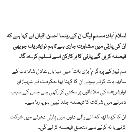
اسلام آباد: مسلم لیگ ن کے رہنما احسن اقبال نے کہا ہے کہ
ان کی پارٹی میں مشاورت جاری ہے تاہم نوازشریف جو بھی
فیصلہ کریں گے پارٹی کا ہر کارکن اسے تسلیم کرے گا۔
ہم نیوز کے پروگرام’ بڑی بات’ میں میزبان عادل شاہزیب کے
ساتھ بات کرتے ہوئے ان کا کہنا تھا حکومت نے شہباز اور
نوازشریف کی ملاقاتوں پر سختی کر رکھی ہے جس کے سبب
دھرنے میں شرکت کا فیصلہ جلد نہیں ہو پا رہا ہے۔
ان کا کہنا تھا کہ آنے والے دنوں میں پارٹی دھرنے میں شرکت
کرنے یا نہ کرنے سے متعلق فیصلہ کر لے گی۔