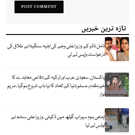
تازہ ترین خبریں
تامل ناڈو کے وزیراعلیٰ وجے کی اہلیہ سنگیتا نے طلاق کی
درخواست واپس لے لی
پاکستان، سعودی عرب اور ترکیہ کے دفاعی معاہدے کا
خیرمقدم، مسلم دنیا کے اتحاد کا نیا باب شروع ہوگیا، مریم
نواز
ایدھی ہوم سہراب گوٹھ میں ڈکیتی، وزیراعلیٰ سندھ نے
نوٹس لے لیا