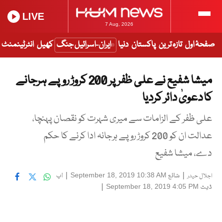
LIVE
7 Aug, 2026
صفحۂ اول
تازہ ترین
پاکستان
دنیا
ایران-اسرائیل جنگ
کھیل
انٹرٹینمنٹ
میشا شفیع نے علی ظفر پر 200 کروڑ روپے ہرجانے
کا دعویٰ دائر کردیا
علی ظفر کے الزامات سے میری شہرت کو نقصان پہنچا،
عدالت ان کو 200 کروڑ روپے ہرجانہ ادا کرنے کا حکم
دے، میشا شفیع
|
شائع
|
اپ
September 18, 2019 10:38 AM
اجلال حیدر
ڈیٹ
|
September 18, 2019 4:05 PM