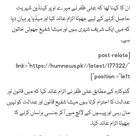
ان کا کہنا تھا کہ علی ظفر نے میرے اوپر کینڈین شہریت
حاصل کرنے کے لیے جھوٹا الزام عائد کیا اور میڈیا پر بیان دیا
کہ میں ایک شریف شہری ہوں اور میشا شفیع جھوٹی خاتون
ہے۔
[post-relate
link=”https://humnews.pk//latest/177322/”
position =”left”]
گلوکارہ کے مطابق علی ظفر نے الزام عائد کیا کہ میں قانون اور
عدالت کا احترام کرتا ہوں میشا شفیع قانون اور عدالت کو نہیں
مان رہی اور پیسوں کے لالچ میں آکر جنسی ہراساں کرنے کا
جھوٹا الزام عائد کیا۔