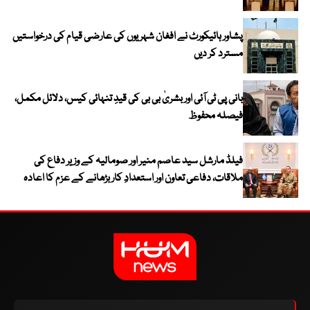
پشاور ہائیکورٹ نے افغان شہریوں کی عارضی قیام کی درخواستیں
مسترد کر دیں
بانی پی ٹی آئی اور بشریٰ بی بی کی قیدِ تنہائی کیس، دلائل مکمل،
فیصلہ محفوظ
فیلڈ مارشل سید عاصم منیر اور صومالیہ کے وزیر دفاع کی
ملاقات، دفاعی تعاون اور استعدادِ کار بڑھانے کے عزم کا اعادہ