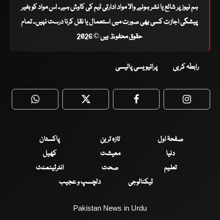
ہم نیوز پر شائع یا نشر ہونے والا مواد ادارتی ٹیم کی کاوش ہے۔ اس مواد کو بغیر
پیشگی اجازت کسی بھی صورت میں استعمال یا نقل کرنا درست نہیں۔ تمام
حقوق محفوظ ہیں © 2026
رابطہ کریں
پرائیویسی پالیسی
WhatsApp
Twitter
Facebook
Faceboo
صفحۂ اول
تازہ ترین
پاکستان
دنیا
معیشت
کھیل
تعلیم
صحت
انٹرٹینمنٹ
ٹیکنالوجی
دلچسپ و عجیب
Pakistan News in Urdu