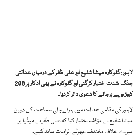
لاہور :گلوکارہ میشا شفیع اور علی ظفر کے درمیان عدالتی
جنگ شدت اختیار کرگئی اور گلوکارہ نے بھی ادکار پر 200
کروڑ روپے ہرجانے کا دعویٰ دائر کردیا۔
لاہور کی مقامی عدالت میں ہونے والی سماعت کے دوران
میشا شفیع نے مؤقف اختیار کیا کہ علی ظفر نے میڈیا پر
میرے خلاف مختلف جھوٹے الزامات عائد کیے۔