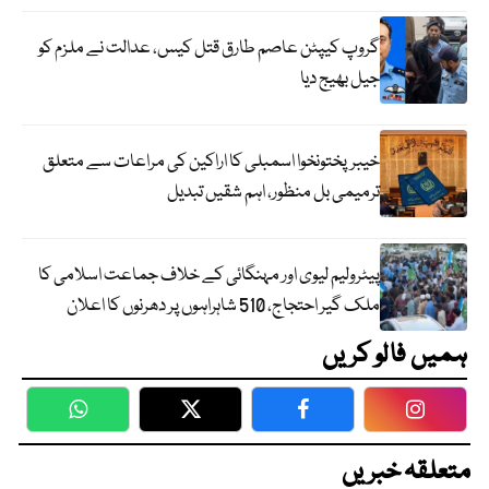
گروپ کیپٹن عاصم طارق قتل کیس، عدالت نے ملزم کو
جیل بھیج دیا
خیبرپختونخوا اسمبلی کا اراکین کی مراعات سے متعلق
ترمیمی بل منظور، اہم شقیں تبدیل
پیٹرولیم لیوی اور مہنگائی کے خلاف جماعت اسلامی کا
ملک گیر احتجاج، 510 شاہراہوں پر دھرنوں کا اعلان
ہمیں فالو کریں
WhatsApp
Twitter
Facebook
Faceboo
متعلقہ خبریں