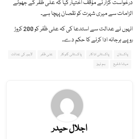
درخواست گزار نے مؤقف اختیار کیا کہ علی ظفر کے جھوٹے
الزامات سے میری شہرت کو نقصان پہچا ہے۔
انہوں نے عدالت سے استدعا کی کہ علی ظفر کو 200 کروڑ
روپے ہرجانہ ادا کرنے کا حکم دے۔
پاکستان
پاکستانی اداکار
پاکستانی گلوکار
علی ظفر
لاہور کی عدالت
میشا شفیع
ہم نیوز
اجلال حیدر