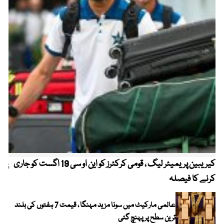
کیریبین پریمیئر لیگ ، قومی کرکٹرز کو این او سی 19 اگست کو جاری
پیٹ
کرنے کا فیصلہ
عالمی مارکیٹ میں سونا مزید مہنگا ، قیمت 7 ہفتوں کی بلند
ترین سطح پر پہنچ گئی