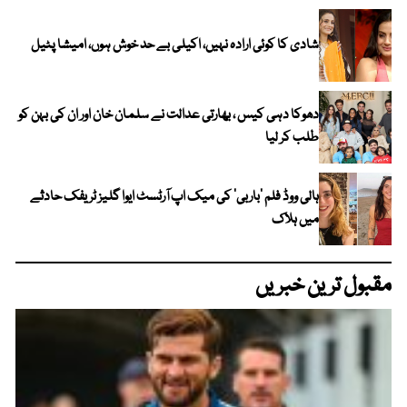
شادی کا کوئی ارادہ نہیں، اکیلی بے حد خوش ہوں، امیشا پٹیل
دھوکا دہی کیس ، بھارتی عدالت نے سلمان خان اور ان کی بہن کو
طلب کر لیا
ہالی ووڈ فلم ’باربی‘ کی میک اپ آرٹسٹ ایوا گلیز ٹریفک حادثے
میں ہلاک
مقبول ترین خبریں