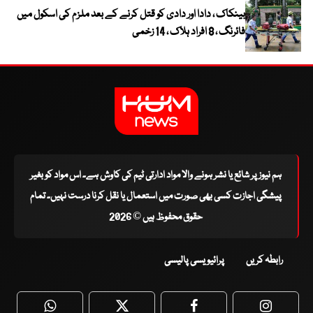
بینکاک ، دادا اور دادی کو قتل کرنے کے بعد ملزم کی اسکول میں
فائرنگ ، 8 افراد ہلاک ، 14 زخمی
ہم نیوز پر شائع یا نشر ہونے والا مواد ادارتی ٹیم کی کاوش ہے۔ اس مواد کو بغیر
پیشگی اجازت کسی بھی صورت میں استعمال یا نقل کرنا درست نہیں۔ تمام
حقوق محفوظ ہیں © 2026
رابطہ کریں
پرائیویسی پالیسی