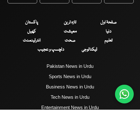
WhatsApp
Twitter
Facebook
Faceboo
صفحۂ اول
تازہ ترین
پاکستان
دنیا
معیشت
کھیل
تعلیم
صحت
انٹرٹینمنٹ
ٹیکنالوجی
دلچسپ و عجیب
Pakistan News in Urdu
Sports News in Urdu
Business News in Urdu
Tech News in Urdu
Entertainment News in Urdu
Health News in Urdu
Hum News English