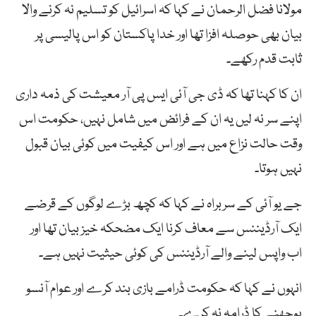
مولانا فضل الرحمان نے کہا کہ اسرائیل کو تسلیم نہ کرنے والا
بیان بھی حوصلہ افزا تھا اور خدا پاکستان کو اس پالیسی پر
ثابت قدم رکھے۔
ان کا کہنا تھا کہ ڈی جی آئی ایس پی آر معیشت کی ذمہ داری
اپنے سر نہ لیں یہ ان کے فرائض میں شامل نہیں، حکومت اس
وقت حالت نزاع میں ہے اور اس کیفیت میں کوئی بیان قبول
نہیں ہوتا۔
جے یو آئی کے سربراہ نے کہا کہ کچھ بڑے لوگوں کے قرضے
ایک آرڈیننس سے معاف کرنا ایک مضحکہ خیز بیان تھا اور
اب واپس لینے والے آرڈیننس کی کوئی حیثیت نہیں ہے۔
انہوں نے کہا کہ حکومت ڈرامے بازی بند کرے اور عوام آنسو
پوچھنے کا ڈرامہ نہ کرے۔