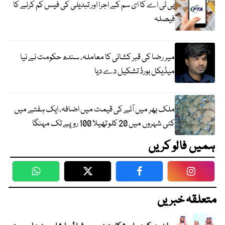
پی ٹی اے کا ای سم کے اجرا اور تبدیلی کی فیس کم کرنے کا
فیصلہ
میر رضا کی قبر کشائی کا معاملہ، سندھ حکومت نے نیا
میڈیکل بورڈ تشکیل دے دیا
ملک بھر میں آٹے کی قیمت میں اضافہ، ایک ہفتے میں
کئی شہروں میں 20 کلو تھیلا 100 روپے تک مہنگا
ہمیں فالو کریں
WhatsApp
Twitter
Facebook
Faceboo
متعلقہ خبریں