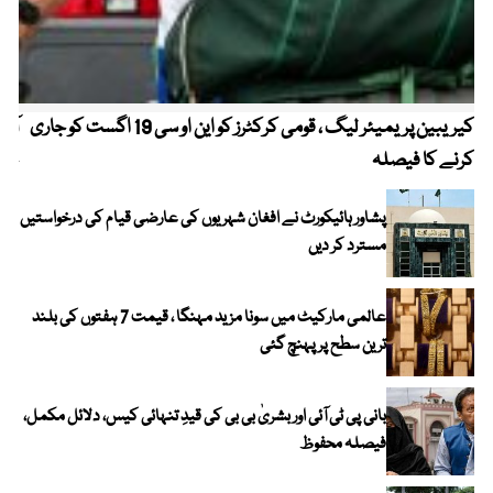
کیریبین پریمیئر لیگ ، قومی کرکٹرز کو این او سی 19 اگست کو جاری
آز
کرنے کا فیصلہ
چھی
پشاور ہائیکورٹ نے افغان شہریوں کی عارضی قیام کی درخواستیں
مسترد کر دیں
عالمی مارکیٹ میں سونا مزید مہنگا ، قیمت 7 ہفتوں کی بلند
ترین سطح پر پہنچ گئی
بانی پی ٹی آئی اور بشریٰ بی بی کی قیدِ تنہائی کیس، دلائل مکمل،
فیصلہ محفوظ