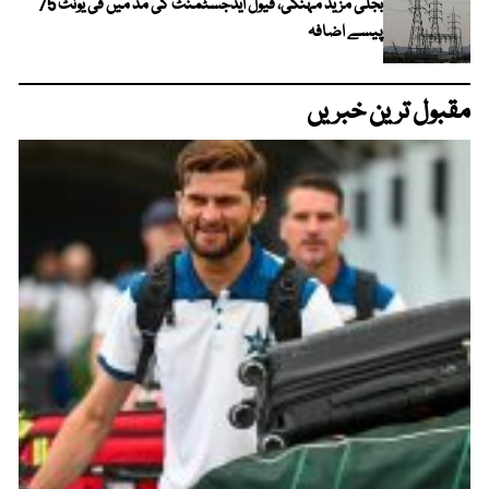
بجلی مزید مہنگی، فیول ایڈجسٹمنٹ کی مد میں فی یونٹ 75
پیسے اضافہ
مقبول ترین خبریں