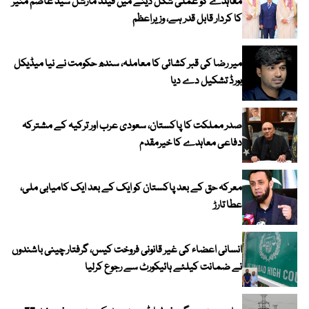
معاہدے کو عملی شکل دینے میں فیلڈ مارشل سید عاصم منیر
کا کردار قابل قدر ہے، وزیراعظم
میر رضا کی قبر کشائی کا معاملہ، سندھ حکومت نے نیا میڈیکل
بورڈ تشکیل دے دیا
صدر مملکت کا پاکستان، سعودی عرب اور ترکیہ کے مشترکہ
دفاعی معاہدے کا خیرمقدم
معرکہ حق کے بعد پاکستان کو ایک کے بعد ایک کامیابی ملی،
عطا تارڑ
انسانی اعضاء کی غیر قانونی فروخت کیس، گرفتار چینی باشندوں
نے ضمانت کیلئے ہائیکورٹ سے رجوع کرلیا