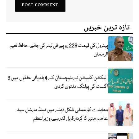
تازہ ترین خبریں
پیٹرول کی قیمت 228 روپے فی لیٹر کی جائے، حافظ نعیم
الرحمان
الیکشن کمیشن نے بلوچستان کے 4 بلدیاتی حلقوں میں 9
اگست کی پولنگ ملتوی کردی
معاہدے کو عملی شکل دینے میں فیلڈ مارشل سید
عاصم منیر کا کردار قابل قدر ہے، وزیراعظم