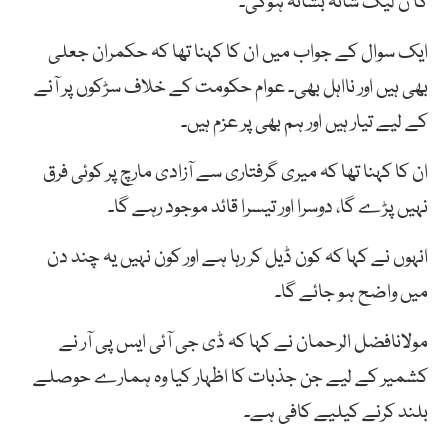
گا ن لیگ شانہ بشانہ ہوگی۔
ایک سوال کے جواب میں ان کا کہنا تھا کہ حکمران جعلی
بھی ہیں اور نااہل بھی۔ عوام حکومت کے خلاف سڑکوں پر آنے
کے لیے تیار ہیں اور ہم بھی پر عزم ہیں۔
ان کا کہنا تھا کہ میری گرفتاری سے آزادی مارچ پر کوئی فرق
نہیں پڑے گا، دوسرا اور تیسرا قائد موجود رہے گا۔
انہوں نے کہا کہ کون ڈیل کر رہا ہے اور کون نہیں یہ چند دن
میں واضح ہو جائے گا۔
مولانافضل الرحمان نے کہا کہ ڈی جی آئی ایس پی آر نے
کشمیر کے لیے جن جذبات کا اظہار کیا وہ ہمارے حوصلے
بلند کرنے کیلیے کافی ہے۔