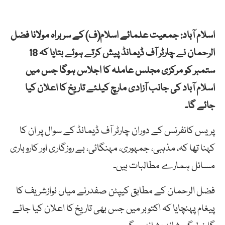
اسلام آباد: جمعیت علمائے اسلام(ف) کے سربراہ مولانا فضل
الرحمان نے چارٹر آف ڈیمانڈ پیش کرتے ہوئے بتایا کہ 18
ستمبر کو مرکزی مجلس عاملہ کا اجلاس ہوگا جس میں
اسلام آباد کی جانب آزادی مارچ کیلئے تاریخ کا اعلان کیا
جائے گا۔
پریس کانفرنس کے دوران چارٹر آف ڈیمانڈ کے سوال پر ان کا
کہنا تھا کہ، مذہبی، جمہوری، مہنگائی، بے روزگاری اور کاروباری
مسائل ہمارے مطالبات ہیں۔
فضل الرحمان کے مطابق کیپٹن صفدرنے میاں نوازشریف کا
پیغام پہنچایا کہ اکتوبر میں جس بھی تاریخ کا اعلان کیا جائے