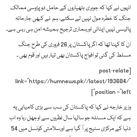
انہوں نے کہا کہ جوہری ہتھیاروں کے حامل دو پڑوسی ممالک
جنگ کا خطرہ مول نہیں لے سکتے، ہم نے کبھی جارحانہ
پالیسی نہیں اپنائی اورہماری ترجیح ہمیشہ امن ہی رہی ہے۔
ان کا کہنا تھا کہ اگر پاکستان پر 26 فروری کی طرح جنگ
مسلط کی گئی تو افواج پاکستان بھی تیار ہیں اور قوم بھی ۔
[post-relate
link=”https://humnews.pk//latest/193604/”
position =”left”]
وزیر خارجہ نے کہا کہ پاکستان کی سب سے بڑی کامیابی یہ
ہے کہ ایک مسئلہ جو سالہا سال نظروں سے اوجھل رہا وہ اب
دنیا کے مرکزی سٹیج پر آ گیا ہے اورسلامتی کونسل میں 54