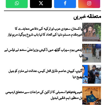
WhatsApp
Twitter
Facebook
Faceboo
متعلقہ خبریں
پاکستان، سعودی عرب اور ترکیہ کے دفاعی معاہدے کا
خیرمقدم، مسلم دنیا کے اتحاد کا نیا باب شروع ہوگیا، مریم نواز
ایدھی ہوم سہراب گوٹھ میں ڈکیتی، وزیراعلیٰ سندھ نے نوٹس لے
لیا
گروپ کیپٹن عاصم طارق قتل کیس، عدالت نے ملزم کو جیل
بھیج دیا
خیبرپختونخوا اسمبلی کا اراکین کی مراعات سے متعلق ترمیمی
بل منظور، اہم شقیں تبدیل