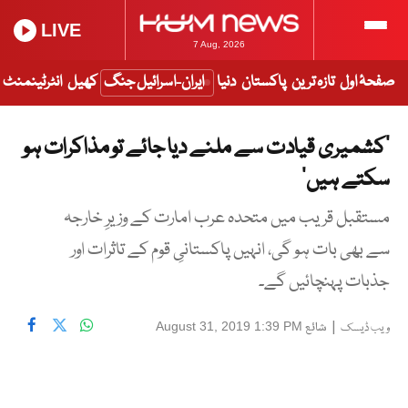
LIVE
7 Aug, 2026
صفحۂ اول
تازہ ترین
پاکستان
دنیا
ایران-اسرائیل جنگ
کھیل
انٹرٹینمنٹ
’کشمیری قیادت سے ملنے دیا جائے تو مذاکرات ہو
سکتے ہیں‘
مستقبل قریب میں متحدہ عرب امارت کے وزیرِ خارجہ
سے بھی بات ہو گی، انہیں پاکستانیِ قوم کے تاثرات اور
جذبات پہنچائیں گے۔
|
شائع
August 31, 2019 1:39 PM
ویب ڈیسک