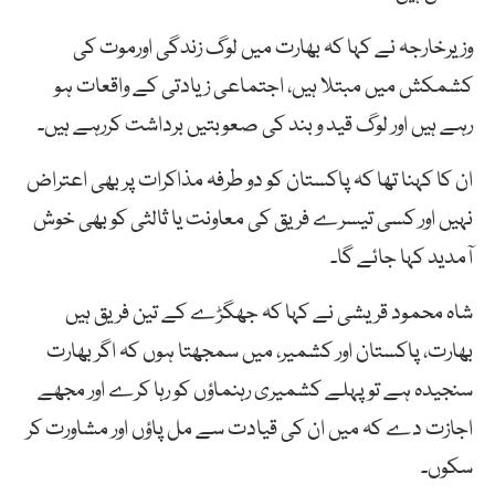
وزیرخارجہ نے کہا کہ بھارت میں لوگ زندگی اورموت کی
کشمکش میں مبتلا ہیں، اجتماعی زیادتی کے واقعات ہو
رہے ہیں اور لوگ قید و بند کی صعوبتیں برداشت کررہے ہیں۔
ان کا کہنا تھا کہ پاکستان کو دو طرفہ مذاکرات پر بھی اعتراض
نہیں اور کسی تیسرے فریق کی معاونت یا ثالثی کو بھی خوش
آمدید کہا جائے گا۔
شاہ محمود قریشی نے کہا کہ جھگڑے کے تین فریق ہیں
بھارت، پاکستان اور کشمیر، میں سمجھتا ہوں کہ اگر بھارت
سنجیدہ ہے تو پہلے کشمیری رہنماؤں کو رہا کرے اور مجھے
اجازت دے کہ میں ان کی قیادت سے مل پاؤں اور مشاورت کر
سکوں۔