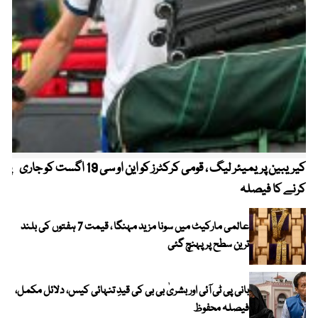
کیریبین پریمیئر لیگ ، قومی کرکٹرز کو این او سی 19 اگست کو جاری
پیٹ
کرنے کا فیصلہ
عالمی مارکیٹ میں سونا مزید مہنگا ، قیمت 7 ہفتوں کی بلند
ترین سطح پر پہنچ گئی
بانی پی ٹی آئی اور بشریٰ بی بی کی قیدِ تنہائی کیس، دلائل مکمل،
فیصلہ محفوظ