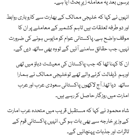
برسوں بعد یہ معاملہ زیرِ بحث آیا ہے۔
انہوں نے کہا کہ خلیجی ممالک کے بھارت سے کاروباری روابط
اور دو طرفہ تعلقات ہیں تاہم کشمیر کے معاملے پر ان کا
موقف واضح ہے، پاکستانی عوام کو مایوس ہونے کی ضرورت
نہیں، جب حقائق سامنے آئیں گے تو وہ بھی ساتھ دیں گے۔
ان کا کہنا تھا کہ جب پاکستان کی معیشت دباؤ میں تھی
اورہم ڈیفالٹ کرنے والے تھے توخلیجی ممالک نے ہمارا
ساتھ دیا تھا، آج لاکھوں پاکستانی سعودی عرب اور عرب
امارت میں روزگار حاصل کر رہے ہیں۔
شاہ محمود نے کہا کہ مستقبل قریب میں متحدہ عرب امارت
کے وزیرِ خارجہ سے بھی بات ہو گی، انہیں پاکستانیِ قوم کے
تاثرات اور جذبات پہنچائیں گے۔