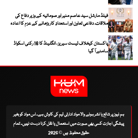
فیلڈ مارشل سید عاصم منیر اور صومالیہ کے وزیر دفاع کی
ملاقات، دفاعی تعاون اور استعدادِ کار بڑھانے کے عزم کا اعادہ
پاکستان کیخلاف ٹیسٹ سیریز ، انگلینڈ کا 16 رکنی اسکواڈ
سامنے آ گیا
ہم نیوز پر شائع یا نشر ہونے والا مواد ادارتی ٹیم کی کاوش ہے۔ اس مواد کو بغیر
پیشگی اجازت کسی بھی صورت میں استعمال یا نقل کرنا درست نہیں۔ تمام
حقوق محفوظ ہیں © 2026