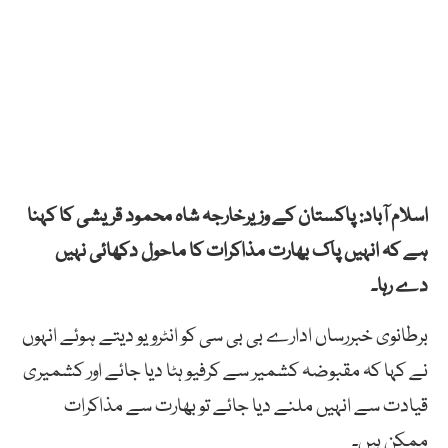
اسلام آباد: پاکستان کے وزیرخارجہ شاہ محمود قریشی کا کہنا
ہے کہ انہیں پاک بھارت مذاکرات کا ماحول دکھائی نہیں
دے رہا۔
برطانوی خبررساں ادارے بی بی سی کو انٹرویو دیتے ہوئے انہوں
نے کہا کہ مقبوضہ کشمیر سے کرفیو ہٹا دیا جائے اور کشمیری
قیادت سے انہیں ملنے دیا جائے تو بھارت سے مذاکرات
ممکن ہیں۔