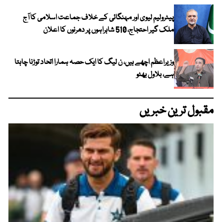
پیٹرولیم لیوی اور مہنگائی کے خلاف جماعت اسلامی کا آج
ملک گیر احتجاج، 510 شاہراہوں پر دھرنوں کا اعلان
وزیراعظم اچھے ہیں، ن لیگ کا ایک حصہ ہمارا اتحاد توڑنا چاہتا
ہے، بلاول بھٹو
مقبول ترین خبریں