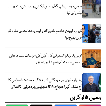
ایدھی ہوم سہراب گوٹھ میں ڈکیتی، وزیراعلیٰ سندھ نے
نوٹس لے لیا
گروپ کیپٹن عاصم طارق قتل کیس، عدالت نے ملزم کو
جیل بھیج دیا
خیبرپختونخوا اسمبلی کا اراکین کی مراعات سے متعلق
ترمیمی بل منظور، اہم شقیں تبدیل
پیٹرولیم لیوی اور مہنگائی کے خلاف جماعت اسلامی کا
آج ملک گیر احتجاج، 510 شاہراہوں پر دھرنوں کا اعلان
ہمیں فالو کریں