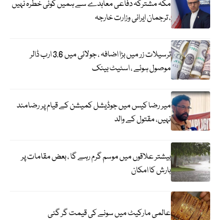
مکہ مشترکہ دفاعی معاہدے سے ہمیں کوئی خطرہ نہیں
، ترجمان ایرانی وزارت خارجہ
ترسیلات زر میں بڑا اضافہ ، جولائی میں 3.6 ارب ڈالر
موصول ہوئے ، اسٹیٹ بینک
میر رضا کیس میں جوڈیشل کمیشن کے قیام پر رضامند
نہیں، مقتول کے والد
بیشتر علاقوں میں موسم گرم رہے گا ، بعض مقامات پر
بارش کا امکان
عالمی مارکیٹ میں سونے کی قیمت گر گئی