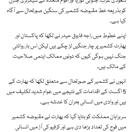
سعودی عرب، جنوبی کوریا اور اقوام متحدہ کے سیکرٹری جنرل
کو بذریعہ خط مقبوضہ کشمیر کی سنگین صورتحال سے آگاہ
کیا ہے۔
اپنے خطوط میں راجہ فاروق حیدر نے لکھا کہ پاکستان اور
بھارت کشمیر پر چار جنگیں لڑ چکے ہیں لیکن اس بار روائتی
جنگ نہیں ہوگی کیوں کہ دونوں ممالک ایٹمی صلاحیت
کے مالک ہیں۔
انہوں نے کشمیر کے صورتحال سے متعلق لکھا کہ بھارت کے
5 اگست کے اقدامات کے نتیجے میں عوام شدید تکلیف میں
ہیں اور وادی میں انسانی بحران کا خدشہ ہے۔
سربراہان مملکت کو بتایا گیا کہ بھارت نے مقبوضہ کشمیر
میں فوج کی تعداد بڑھا دی ہے اور کرفیو کی آڑ میں انسانی