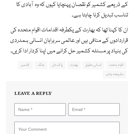
کے ذریعے کشمیر کو نقصان پہنچایا کیوں کہ وہ آبادی کا
تناسب تبدیل کرنا چاہتا ہے۔
ان کا کہنا تھا کہ بھارت کے یکطرفہ اقدامات اقوام متحدہ کی
قراردادوں کے منافی ہیں اور عالمی سربراہان انسانی ہمدردی
کی بنیاد پر مسئلہ کشمیر حل کرانے میں اپنا کردار ادا کریں۔
اقوام متحدہ
انسانی حقوق
بھارت
پاکستان
جنگ
کشمیر
مقبوضہ وادی
LEAVE A REPLY