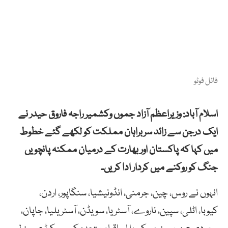
فائل فوٹو
اسلام آباد: وزیراعظم آزاد جموں وکشمیر راجہ فاروق حیدر نے
ایک درجن سے زائد سربراہان مملکت کو لکھے گئے خطوط
میں کہا کہ پاکستان اور بھارت کے درمیان ممکنہ پانچویں
جنگ کو روکنے میں کردار ادا کریں۔
انہوں نے روس، چین، جرمنی، انڈونیشیا، سنگاپور، اردن،
کیوبا، اٹلی، سپین، ناروے، آسٹریا، سویڈن، آسٹریلیا، جاپان،