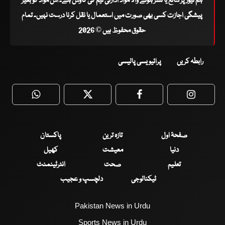
ہم نیوز پر شائع یا نشر ہونے والا مواد ادارتی ٹیم کی کاوش ہے۔ اس مواد کو بغیر
پیشگی اجازت کسی بھی صورت میں استعمال یا نقل کرنا درست نہیں۔ تمام
حقوق محفوظ ہیں © 2026
رابطہ کریں
پرائیویسی پالیسی
WhatsApp
Twitter
Facebook
Faceboo
صفحۂ اول
تازہ ترین
پاکستان
دنیا
معیشت
کھیل
تعلیم
صحت
انٹرٹینمنٹ
ٹیکنالوجی
دلچسپ و عجیب
Pakistan News in Urdu
Sports News in Urdu