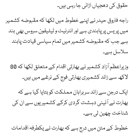
حقوق کی دھجیاں اڑائی جا رہی ہیں۔
راجہ فاروق حیدر نے اپنے خطوط میں لکھا کہ مقبوضہ کشمیر
میں پریس پر پابندی ہے اور انٹرنیٹ و ٹیلیفون سروس بھی بند
ہے جب کہ مقبوضہ کشمیر میں تمام سیاسی قیادت پابند
سلاسل ہے۔
وزیراعظم آزاد کشمیر نے بھارتی اقدام کے متعلق لکھا کہ 80
لاکھ سے زائد کشمیری بھارتی فوج کے نرغے میں ہیں۔
ایک درجن سے زائد سربراہان مملکت کو بتایا گیا ہے کہ
بھارت نے آئینی دہشت گردی کرکے کشمیریوں سے ان کی
شناخت چھین لی ہے۔
خطوط کے متن میں درج ہے کہ بھارت نے یکطرفہ اقدامات