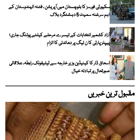
سکیورٹی فورسز کا بلوچستان میں آپریشن ، فتنہ الہندوستان کے
اہم سرغنہ سمیت 5 دہشتگرد ہلاک
آزاد کشمیر انتخابات کے تیسرے مرحلے کیلئے پولنگ جاری؛
پیپلز پارٹی کا ن لیگ پر دھاندلی کا الزام
اسحاق ڈار کا کینیڈین وزیر خارجہ سے ٹیلیفونک رابطہ، علاقائی
صورتحال پر تبادلہ خیال
مقبول ترین خبریں