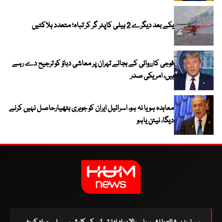
یکے بعد دیگرے 2 ہیلی کاپٹر گر کر تباہ؛ متعدد ہلاکتیں
فوجی کارروائی کے بجائے تہران پر معاشی دباؤ کو ترجیح دے رہے
ہیں، امریکی صدر
معاہدہ ہو یا نہ ہو، اسرائیل ایران کو جوہری ہتھیارحاصل نہیں کرنے
دیگا، نیتن یاہو