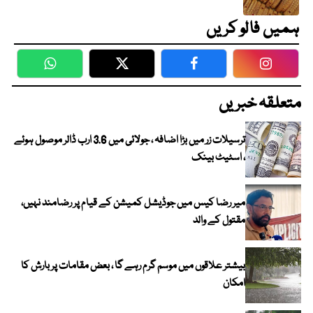
ہمیں فالو کریں
WhatsApp
Twitter
Facebook
Faceboo
متعلقہ خبریں
ترسیلات زر میں بڑا اضافہ ، جولائی میں 3.6 ارب ڈالر موصول ہوئے
، اسٹیٹ بینک
میر رضا کیس میں جوڈیشل کمیشن کے قیام پر رضامند نہیں،
مقتول کے والد
بیشتر علاقوں میں موسم گرم رہے گا ، بعض مقامات پر بارش کا
امکان