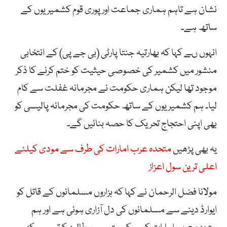
نشان ہے تاہم ہماری جماعت اور پوری قوم کشمیریوں کے
ساتھ ہے۔
انہوں ںے کہا کہ بھارتیہ جنتا پارٹی (بی جے پی) کے انتخابی
منشور میں کشمیر کی خصوصی حیثیت کو ختم کرنے کا ذکر
موجود تھا لیکن ہماری حکومت نے مجرمانہ غفلت سے کام
لیا۔ ہم کشمیریوں کے ساتھ حکومت کی مجرمانہ پالیسی کو
بھی اپنی احتجاج تحریک کا حصہ بنائیں گے۔
یہ بھی پڑھیں
متحدہ عرب امارات کی طرف سے مودی کیلئے
اعلی ترین سول اعزاز
مولانا فضل الرحمان نے کہا کہ ہزاروں مسلمانوں کے قاتل کو
ایوارڈ دینے سے مسلمانوں کی دل آزاری ہوئی ہے اور ہم