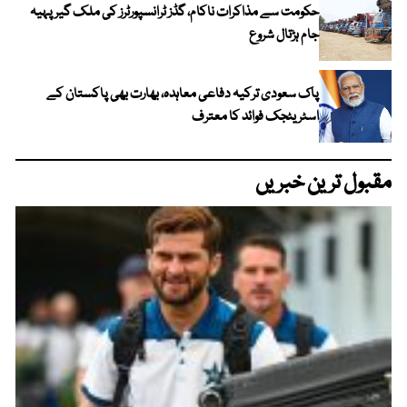
حکومت سے مذاکرات ناکام، گڈز ٹرانسپورٹرز کی ملک گیر پہیہ
جام ہڑتال شروع
پاک سعودی ترکیہ دفاعی معاہدہ، بھارت بھی پاکستان کے
اسٹریٹجک فوائد کا معترف
مقبول ترین خبریں