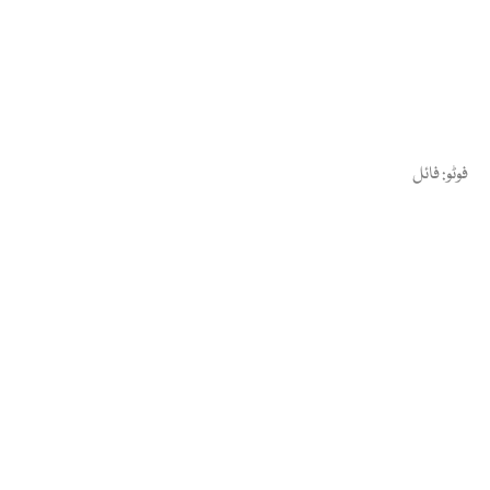
فوٹو: فائل