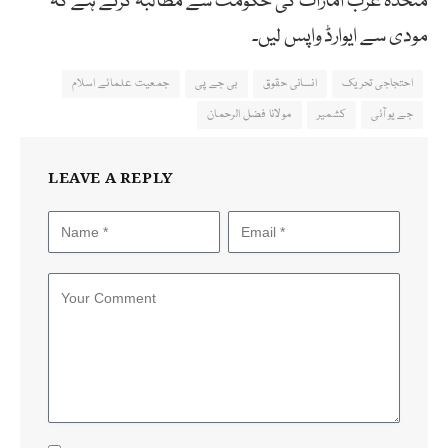
متحدہ عرب امارات کی حکومت سے مطالبہ کرتے ہے کہ
مودی سے ایوارڈ واپس لیں۔
احتجاجی تحریک
انسانی حقوق
بی جے پی
جمعیت علمائے اسلام
جے یو آئی
کشمیر
مولانا فضل الرحمان
LEAVE A REPLY