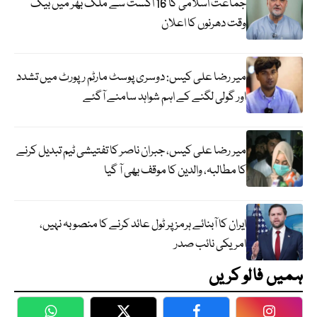
جماعت اسلامی کا 16 اگست سے ملک بھر میں بیک
وقت دھرنوں کا اعلان
میر رضا علی کیس: دوسری پوسٹ مارٹم رپورٹ میں تشدد
اور گولی لگنے کے اہم شواہد سامنے آگئے
میر رضا علی کیس، جبران ناصر کا تفتیشی ٹیم تبدیل کرنے
کا مطالبہ، والدین کا موقف بھی آ گیا
ایران کا آبنائے ہرمز پر ٹول عائد کرنے کا منصوبہ نہیں،
امریکی نائب صدر
ہمیں فالو کریں