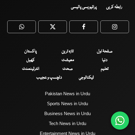
رابطہ کریں
پرائیویسی پالیسی
WhatsApp
Twitter
Facebook
Faceboo
صفحۂ اول
تازہ ترین
پاکستان
دنیا
معیشت
کھیل
تعلیم
صحت
انٹرٹینمنٹ
ٹیکنالوجی
دلچسپ و عجیب
Pakistan News in Urdu
Sports News in Urdu
Business News in Urdu
Tech News in Urdu
Entertainment News in Urdu