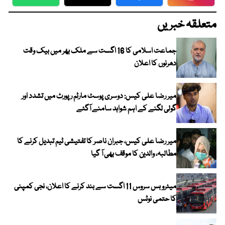
WhatsApp
Twitter
Facebook
Faceboo
متعلقہ خبریں
جماعت اسلامی کا 16 اگست سے ملک بھر میں بیک وقت
دھرنوں کا اعلان
میر رضا علی کیس: دوسری پوسٹ مارٹم رپورٹ میں تشدد اور
گولی لگنے کے اہم شواہد سامنے آگئے
میر رضا علی کیس، جبران ناصر کا تفتیشی ٹیم تبدیل کرنے کا
مطالبہ، والدین کا موقف بھی آ گیا
میٹرو بس سروس 11 اگست سے بند کرنے کا اعلان، نجی کمپنی
کا حتمی نوٹس