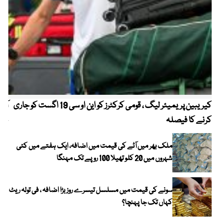
کیریبین پریمیئر لیگ ، قومی کرکٹرز کو این او سی 19 اگست کو جاری
آز
کرنے کا فیصلہ
چھی
ملک بھر میں آٹے کی قیمت میں اضافہ، ایک ہفتے میں کئی
شہروں میں 20 کلو تھیلا 100 روپے تک مہنگا
سونے کی قیمت میں مسلسل تیسرے روز بڑا اضافہ ، فی تولہ ریٹ
کہاں تک جا پہنچا؟