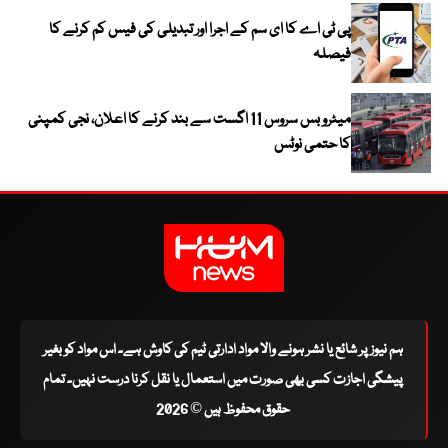
پی ٹی اے کا ای سم کے اجرا اور تبدیلی کی فیس کم کرنے کا
فیصلہ
میٹرو بس سروس 11 اگست سے بند کرنے کا اعلان، نجی کمپنی
کا حتمی نوٹس
ہم نیوز پر شائع یا نشر ہونے والا مواد ادارتی ٹیم کی کاوش ہے۔ اس مواد کو بغیر
پیشگی اجازت کسی بھی صورت میں استعمال یا نقل کرنا درست نہیں۔ تمام
حقوق محفوظ ہیں © 2026