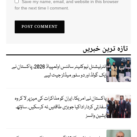
Save my name, email, and website in this browser
for the next time I comment.
تازہ ترین خبریں
انٹرنیشنل نیوکلیئر سائنس اولمپیاڈ 2026، پاکستان نے
ایک گولڈ اور دو سلور میڈلز جیت لیے
پاکستان نے امریکا، ایران کو مذاکرات کی میز پر لا کر وہ
سفارتی کردار اداکیا جو بڑی طاقتیں نہ کرسکیں، ساؤتھ
ایشین وائسز