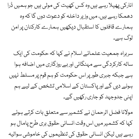
انارکی پھیلا رہے ہیں وہ کس کھیت کی مولی ہیں جو ہمیں ڈرا
دھمکا رہے ہیں، میں وزیر داخلہ کو دعوت دوں گا کہ وہ
ہمارے قافلوں کا استقبال دیکھیں ہمارے کارکنان پر امن
لوگ ہے۔
سربراہ جمعیت علمائے اسلام نے کہا کہ حکومت کی ایک
سالہ کارکردگی سے مہنگائی اور بے روزگاری میں اضافہ ہوا
ہے جبکہ جبری طور پر اس حکومت کو ہم قوم پر مسلط نہیں
ہونے دیں گے اور پاکستان کے اسلامی تشخص کے لیے ہم
اپنی جدوجہد کو جاری رکھیں گے۔
مولانا فضل الرحمان نے کشمیر سے متعلق بات کرتے ہوئے
کہا کہ کشمیر میں اس وقت انسانی حقوق بری طرح پامال ہو
رہے ہیں لیکن انسانی حقوق کی تنظیموں کی خاموشی سوالیہ