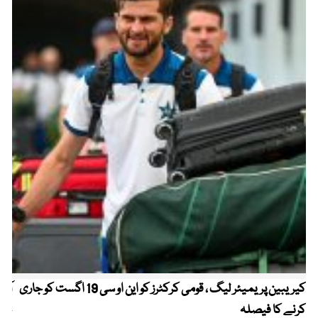
کیریبین پریمیئر لیگ ، قومی کرکٹرز کو این او سی 19 اگست کو جاری
آز
کرنے کا فیصلہ
چھی