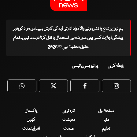
ہم نیوز پر شائع یا نشر ہونے والا مواد ادارتی ٹیم کی کاوش ہے۔ اس مواد کو بغیر
پیشگی اجازت کسی بھی صورت میں استعمال یا نقل کرنا درست نہیں۔ تمام
حقوق محفوظ ہیں © 2026
رابطہ کریں
پرائیویسی پالیسی
WhatsApp
Twitter
Facebook
Faceboo
صفحۂ اول
تازہ ترین
پاکستان
دنیا
معیشت
کھیل
تعلیم
صحت
انٹرٹینمنٹ