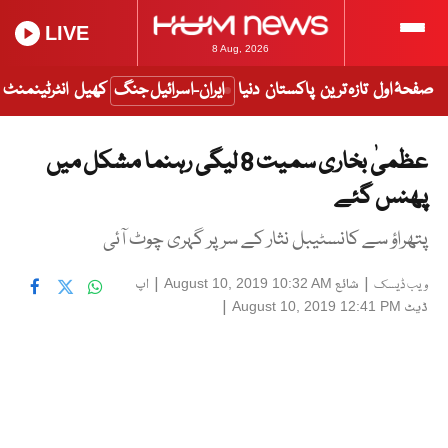
LIVE
8 Aug, 2026
صفحۂ اول
تازہ ترین
پاکستان
دنیا
ایران-اسرائیل جنگ
کھیل
انٹرٹینمنٹ
عظمیٰ بخاری سمیت 8 لیگی رہنما مشکل میں
پھنس گئے
پتھراؤ سے کانسٹیبل نثار کے سر پر گہری چوٹ آئی
|
شائع
|
اپ
August 10, 2019 10:32 AM
ویب ڈیسک
ڈیٹ
|
August 10, 2019 12:41 PM