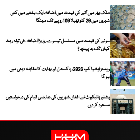
ملک بھر میں آٹے کی قیمت میں اضافہ، ایک ہفتے میں کئی
شہروں میں 20 کلو تھیلا 100 روپے تک مہنگا
سونے کی قیمت میں مسلسل تیسرے روز بڑا اضافہ ، فی تولہ ریٹ
کہاں تک جا پہنچا؟
ویمنز ایشیا کپ 2026، پاکستان اور بھارت کا مقابلہ دبئی میں
ہو گا
پشاور ہائیکورٹ نے افغان شہریوں کی عارضی قیام کی درخواستیں
مسترد کر دیں