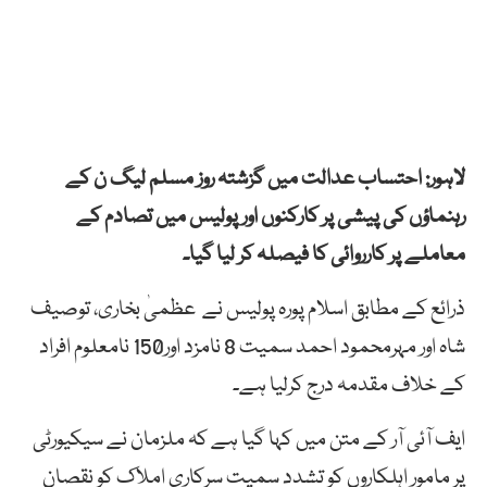
لاہور: احتساب عدالت میں گزشتہ روز مسلم لیگ ن کے
رہنماؤں کی پیشی پر کارکنوں اور پولیس میں تصادم کے
معاملے پر کارروائی کا فیصلہ کر لیا گیا۔
ذرائع کے مطابق اسلام پورہ پولیس نے عظمیٰ بخاری، توصیف
شاہ اور مہرمحمود احمد سمیت 8 نامزد اور150 نامعلوم افراد
کے خلاف مقدمہ درج کرلیا ہے۔
ایف آئی آر کے متن میں کہا گیا ہے کہ ملزمان نے سیکیورٹی
پر مامور اہلکاروں کو تشدد سمیت سرکاری املاک کو نقصان