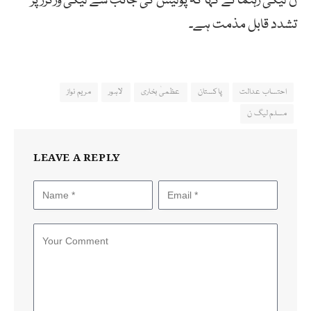
ن لیگی رہنما نے کہا کہ پولیس کی جانب سے لیگی ورکرز پر
تشدد قابل مذمت ہے۔
احتساب عدالت
پاکستان
عظمیٰ بخاری
لاہور
مریم نواز
مسلم لیگ ن
LEAVE A REPLY