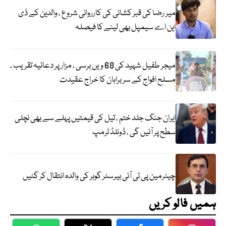
میر رضا کی قبر کشائی کی کارروائی شروع ، والدین کے ڈی
این اے سیمپل بھی لینے کا فیصلہ
میجر طفیل شہید کی 68 ویں برسی ، مزار پر دعائیہ تقریب ،
مسلح افواج کے سربراہان کا خراج عقیدت
ایران جنگ جلد ختم ، تیل کی قیمتیں پہلے سے بھی نچلی
سطح پر آئیں گی ، ڈونلڈ ٹرمپ
چیئرمین پی ٹی آئی بیرسٹر گوہر کی والدہ انتقال کر گئیں
ہمیں فالو کریں