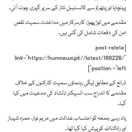
پہنچایا اور پتھراؤ سے کانسٹیبل نثار کے سر پر گہری چوٹ آئی۔
مقدمے میں توڑ پھوڑ، کارسرکار میں مداخلت سمیت نقص
امن کی دفعات شامل کی گئی ہیں۔
[post-relate
link=”https://humnews.pk//latest/188226/”
position =”left”]
ذرائع کے مطابق لیگی رہنماؤں سمیت کارکنوں کے خلاف
مقدمے کا اندراج سب انسپکٹر دلشاد کی مدعیت میں کیا
گیا۔
یاد رہے جمعہ کو احتساب عدالت میں مریم نواز، حمزہ شہباز
اور راناثنااللہ کو پیش کیا گیا تھا۔