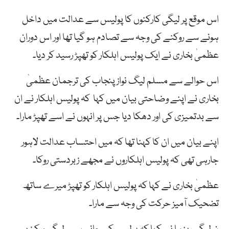
اس موقع پر لیگی کارکنوں کا پولیس سے عدالت میں داخل
ہونے سے روکنے کی وجہ سے تصادم ہو گیا تھا اور اس دوران
عظمیٰ بخاری نے ایک پولیس اہلکار کو تھپڑ رسید کر دیا۔
اس حوالے سے مسلم لیگ نواز پنجاب کی ترجمان عظمیٰ
بخاری نے اپنے وضاحتی بیان میں کہا کہ پولیس اہلکار نے ان
سے بدتمیزی کی اور دھکا دیا جس پر انہوں نے اسے تھپڑ مارا۔
اپنے بیان میں ان کا کہنا تھا کہ میں احتساب عدالت لاہور
جارہی تھی کہ پولیس اہلکاروں نے مجھے زبردستی روکا۔
عظمیٰ بخاری نے کہا کہ پولیس اہلکار کو تھپڑ میرے ساتھ
تضحیک آمیز حرکت کی وجہ سے مارا۔