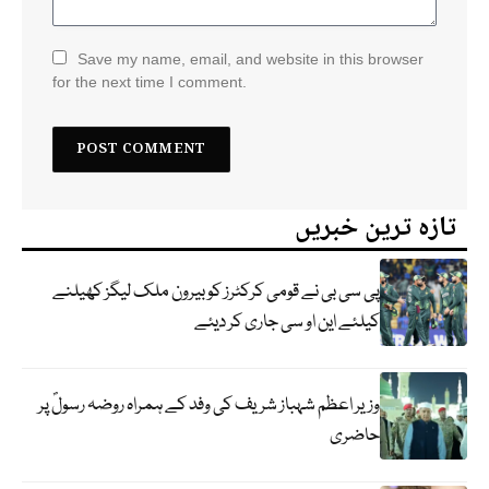
Save my name, email, and website in this browser
for the next time I comment.
تازہ ترین خبریں
پی سی بی نے قومی کرکٹرز کو بیرون ملک لیگز کھیلنے
کیلئے این او سی جاری کر دیئے
وزیر اعظم شہباز شریف کی وفد کے ہمراہ روضہ رسولؐ پر
حاضری