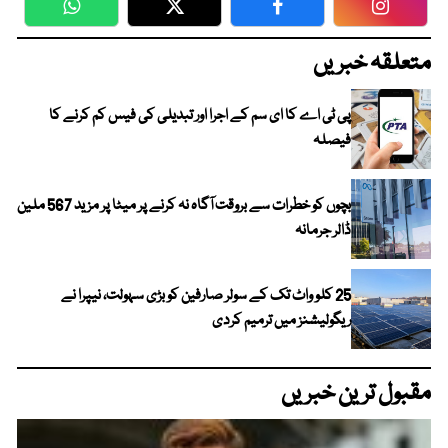
WhatsApp
Twitter
Facebook
Faceboo
متعلقہ خبریں
پی ٹی اے کا ای سم کے اجرا اور تبدیلی کی فیس کم کرنے کا
فیصلہ
بچوں کو خطرات سے بروقت آگاہ نہ کرنے پر میٹا پر مزید 567 ملین
ڈالر جرمانہ
25 کلو واٹ تک کے سولر صارفین کو بڑی سہولت، نیپرا نے
ریگولیشنز میں ترمیم کردی
مقبول ترین خبریں