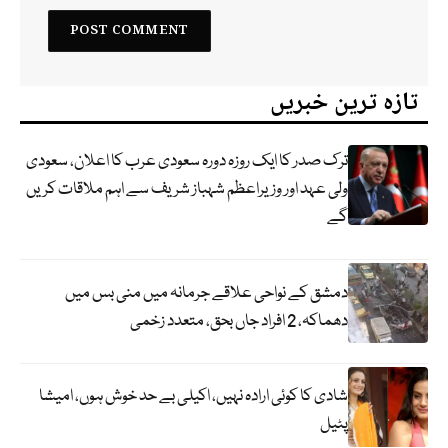
تازہ ترین خبریں
ترک صدر کا ایک روزہ دورہ سعودی عرب کا اعلان، سعودی
ولی عہد اور وزیراعظم شہباز شریف سے اہم ملاقات کریں
گے
دمشق کے نواحی علاقے جرمانہ میں منی بس میں
دھماکہ، 2 افراد جاں بحق، متعدد زخمی
شادی کا کوئی ارادہ نہیں، اکیلی بے حد خوش ہوں، امیشا
پٹیل