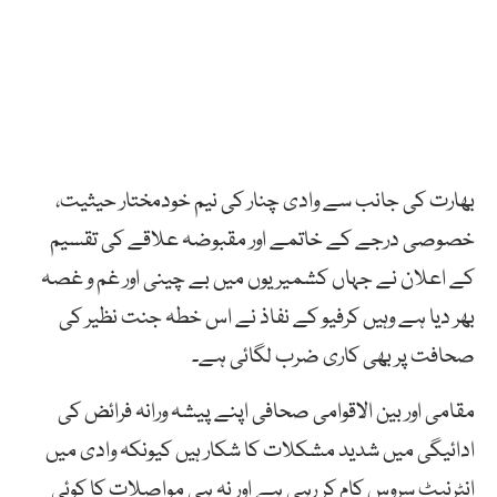
بھارت کی جانب سے وادی چنار کی نیم خودمختار حیثیت،
خصوصی درجے کے خاتمے اور مقبوضہ علاقے کی تقسیم
کے اعلان نے جہاں کشمیریوں میں بے چینی اور غم و غصہ
بھر دیا ہے وہیں کرفیو کے نفاذ نے اس خطہ جنت نظیر کی
صحافت پر بھی کاری ضرب لگائی ہے۔
مقامی اور بین الاقوامی صحافی اپنے پیشہ ورانہ فرائض کی
ادائیگی میں شدید مشکلات کا شکار ہیں کیونکہ وادی میں
انٹرنیٹ سروس کام کر رہی ہے اور نہ ہی مواصلات کا کوئی