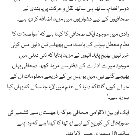
دوسرا نظام۔ ساتھ ہی ساتھ نقل و حرکت پر پابندی نے
صحافیوں کے لیے دشواریوں میں مزید اضافہ کر دیا ہے۔
وادی میں موجود ایک صحافی کا کہنا ہے کہ ’مواصلات کا
نظام معطل ہونے کے باعث میں پچھلے تین دنوں میں کوئی
خبر نہیں بھیج پایا۔ انہوں نے مزید بتایا کہ نئی دہلی میں
موجود میرے ادارے کے دفتر سے مزید کچھ صحافی یہاں
بھیجے گئے ہیں، میں یو ایس بی کے ذریعے معلومات ان کے
حوالے کروں گا تاکہ دنیا کے علم میں لایا جا سکے کہ یہاں کیا
ہو رہا ہے۔‘
ایک اور بین الاقوامی صحافی جو کہ راجھستان سے کشمیر کی
صورتحال کی کوریج کے لیے آیا تھا کا کہنا ہے کہ وہ اپنے
ساتھ 10 میموری چپس لایا تھا۔