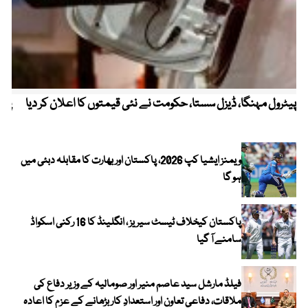
پیٹرول مہنگا، ڈیزل سستا، حکومت نے نئی قیمتوں کا اعلان کر دیا
پنج
ویمنز ایشیا کپ 2026، پاکستان اور بھارت کا مقابلہ دبئی میں
ہو گا
پاکستان کیخلاف ٹیسٹ سیریز ، انگلینڈ کا 16 رکنی اسکواڈ
سامنے آ گیا
فیلڈ مارشل سید عاصم منیر اور صومالیہ کے وزیر دفاع کی
ملاقات، دفاعی تعاون اور استعدادِ کار بڑھانے کے عزم کا اعادہ