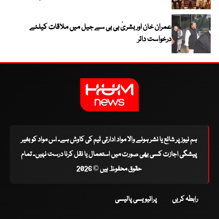
عمران خان اور بشریٰ بی بی سے جیل میں ملاقات کیلئے
درخواست دائر
ہم نیوز پر شائع یا نشر ہونے والا مواد ادارتی ٹیم کی کاوش ہے۔ اس مواد کو بغیر
پیشگی اجازت کسی بھی صورت میں استعمال یا نقل کرنا درست نہیں۔ تمام
حقوق محفوظ ہیں © 2026
رابطہ کریں
پرائیویسی پالیسی