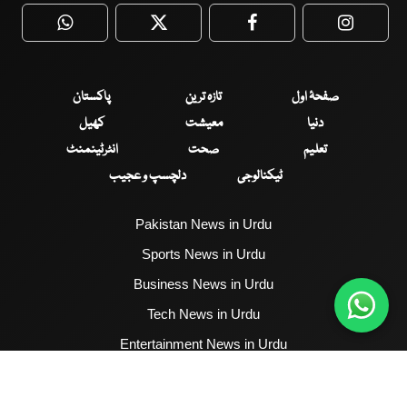
WhatsApp
Twitter
Facebook
Faceboo
صفحۂ اول
تازہ ترین
پاکستان
دنیا
معیشت
کھیل
تعلیم
صحت
انٹرٹینمنٹ
ٹیکنالوجی
دلچسپ و عجیب
Pakistan News in Urdu
Sports News in Urdu
Business News in Urdu
Tech News in Urdu
Entertainment News in Urdu
Health News in Urdu
Hum News English