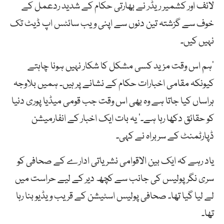
لائف اور کشمیر ریڈر نے بھارتی حکام کے شدید ردعمل کے
خوف سے گزشتہ تین دنوں سے اپنی ویب سائٹس اپ ڈیٹ تک
نہیں کیں۔
’ہم اس وقت مزید کسی مشکل کا شکار نہیں ہونا چاہتے
کیونکہ مقامی اخبارات حکام کے نشانے پر ہیں۔ ہمیں بلاوجہ
ہراساں کیا جاتا ہے وہ بھی اس وقت جب قومی میڈیا پوری دنیا
کو حقائق دکھا رہا ہے۔‘ یہ بات ایک اخبار کے انفارمیشن
ڈپارٹمنٹ کے سربراہ نے کہی۔
یاد رہے کہ ایک بین الاقوامی نشریاتی ادارے کے صحافی کو
سری نگر پولیس کی جانب سے کچھ دیر کے لیے حراست میں
لے لیا گیا تھا۔ صحافی پولیس اسٹیشن کے قریب ویڈیو بنا رہا
تھا۔