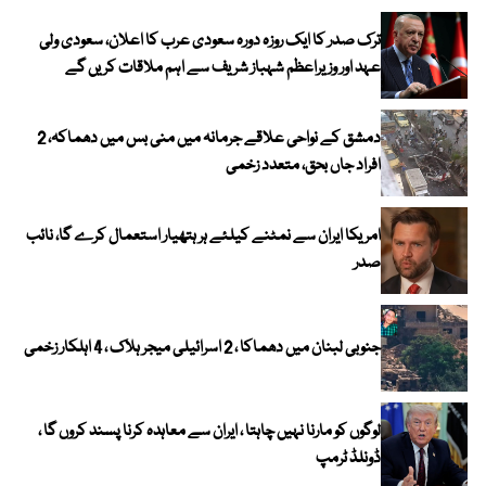
ترک صدر کا ایک روزہ دورہ سعودی عرب کا اعلان، سعودی ولی
عہد اور وزیراعظم شہباز شریف سے اہم ملاقات کریں گے
دمشق کے نواحی علاقے جرمانہ میں منی بس میں دھماکہ، 2
افراد جاں بحق، متعدد زخمی
امریکا ایران سے نمٹنے کیلئے ہر ہتھیار استعمال کرے گا، نائب
صدر
جنوبی لبنان میں دھماکا ، 2 اسرائیلی میجر ہلاک ، 4 اہلکار زخمی
لوگوں کو مارنا نہیں چاہتا ، ایران سے معاہدہ کرنا پسند کروں گا ،
ڈونلڈ ٹرمپ