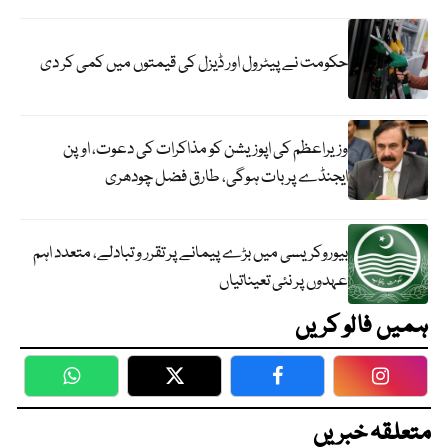
حکومت نے پیٹرول اور ڈیزل کی قیمتوں میں کمی کر دی
وزیراعظم کی اپوزیشن کو مذاکرات کی دعوت، اوپن
ایجنڈے پر بات ہوگی، طارق فضل چودھری
بیوروکریسی میں بڑے پیمانے پر تقرر و تبادلے، متعدد اہم
عہدوں پر نئی تعیناتیاں
ہمیں فالو کریں
WhatsApp
Twitter
Facebook
Faceboo
متعلقہ خبریں