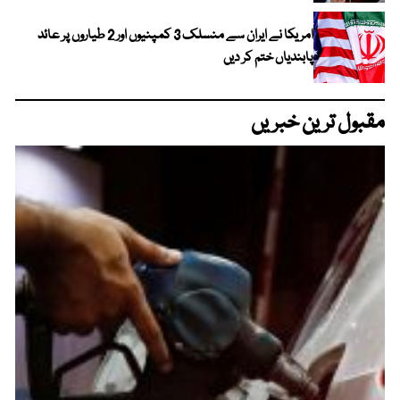
امریکا نے ایران سے منسلک 3 کمپنیوں اور 2 طیاروں پر عائد
پابندیاں ختم کر دیں
مقبول ترین خبریں