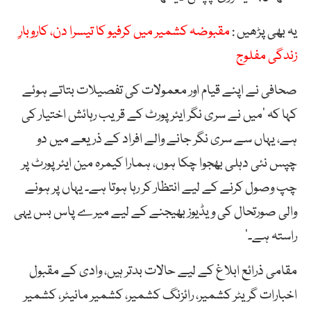
یہ بھی پڑھیں :
مقبوضہ کشمیر میں کرفیو کا تیسرا دن، کاروبارِ
زندگی مفلوج
صحافی نے اپنے قیام اور معمولات کی تفصیلات بتاتے ہوئے
کہا کہ ’میں نے سری نگر ایئرپورٹ کے قریب رہائش اختیار کی
ہے، یہاں سے سری نگر جانے والے افراد کے ذریعے میں دو
چپس نئی دہلی بھجوا چکا ہوں، ہمارا کیمرہ مین ایئرپورٹ پر
چپ وصول کرنے کے لیے انتظار کر رہا ہوتا ہے۔ یہاں پر ہونے
والی صورتحال کی ویڈیوز بھیجنے کے لیے میرے پاس بس یہی
راستہ ہے۔‘
مقامی ذرائع ابلاغ کے لیے حالات بدتر ہیں، وادی کے مقبول
اخبارات گریٹر کشمیر، رائزنگ کشمیر، کشمیر مانیٹر، کشمیر