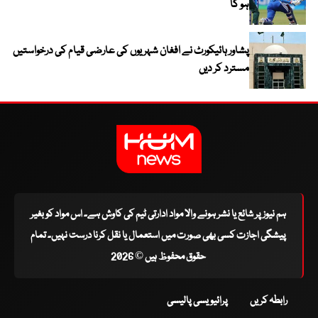
ہو گا
پشاور ہائیکورٹ نے افغان شہریوں کی عارضی قیام کی درخواستیں
مسترد کر دیں
ہم نیوز پر شائع یا نشر ہونے والا مواد ادارتی ٹیم کی کاوش ہے۔ اس مواد کو بغیر
پیشگی اجازت کسی بھی صورت میں استعمال یا نقل کرنا درست نہیں۔ تمام
حقوق محفوظ ہیں © 2026
رابطہ کریں
پرائیویسی پالیسی