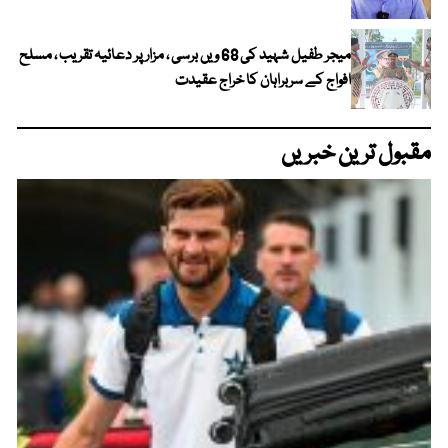
میجر طفیل شہید کی 68 ویں برسی ، مزار پر دعائیہ تقریب ، مسلح
افواج کے سربراہان کا خراج عقیدت
مقبول ترین خبریں