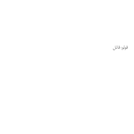
فوٹو: فائل