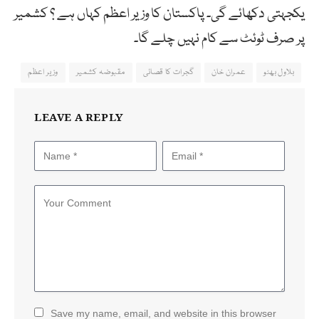
یکجہتی دکھائے گی۔ پاکستان کا وزیر اعظم کہاں ہے ؟ کشمیر
پر صرف ٹوئٹ سے کام نہیں چلے گا۔
بلاول بھٹو
عمران خان
گجرات کا قصائی
مقبوضہ کشمیر
وزیر اعظم
LEAVE A REPLY
Save my name, email, and website in this browser