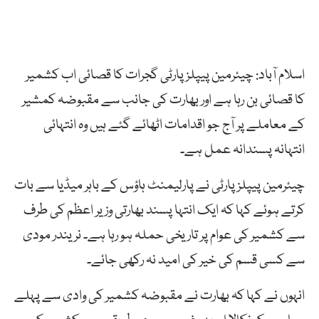
اسلام آباد: چیئرمین پیپلز پارٹی گجرات کا قصائی اب کشمیر
کا قصائی بن رہا ہے اور بھارت کی جانب سے مقبوضہ کمشیر
کے معاملے پر آج جو اقدامات اٹھائے گئے ہیں وہ انتہائی
انتہانہ پسندانہ عمل ہے۔
چیئرمین پیپلز پارٹی نے پارلیمنٹ ہاؤس کے باہر میڈیا سے بات
کرتے ہوئے کہا کہ ایک انتہا پسند بھارتی وزیر اعظم کی طرف
سے کشمیر کی عوام پر تاریخی حملہ ہو رہا ہے۔ نریندر مودی
سے کسی قسم کی خیر کی امید نہ رکھی جائے۔
انہوں نے کہا کہ بھارت نے مقبوضہ کشمیر کی وادی سے پہلے