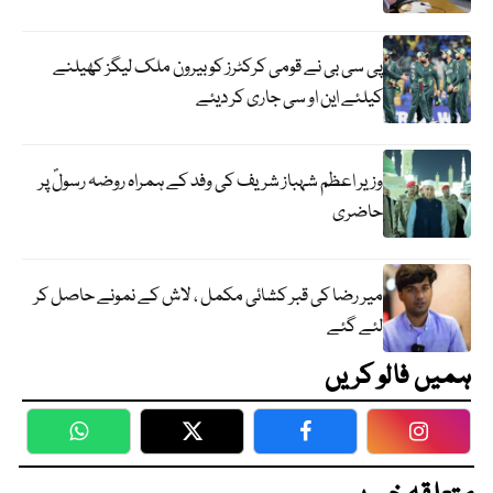
پی سی بی نے قومی کرکٹرز کو بیرون ملک لیگز کھیلنے
کیلئے این او سی جاری کر دیئے
وزیر اعظم شہباز شریف کی وفد کے ہمراہ روضہ رسولؐ پر
حاضری
میر رضا کی قبر کشائی مکمل ، لاش کے نمونے حاصل کر
لئے گئے
ہمیں فالو کریں
WhatsApp
Twitter
Facebook
Faceboo