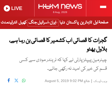
LIVE
8 Aug, 2026
صفحۂ اول
تازہ ترین
پاکستان
دنیا
ایران-اسرائیل جنگ
کھیل
انٹرٹینمنٹ
گجرات کا قصائی اب کشمیر کا قصائی بن رہا ہے،
بلاول بھٹو
چیئرمین پیپلز پارٹی نے کہا کہ نریندر مودی سے کسی
قسم کی خیر کی امید نہ رکھی جائے۔
|
شائع
August 5, 2019 9:02 PM
ویب ڈیسک