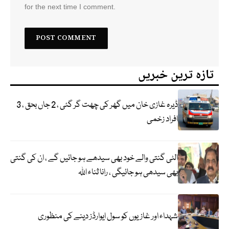
for the next time I comment.
تازہ ترین خبریں
ڈیرہ غازی خان میں گھر کی چھت گر گئی ، 2 جاں بحق ، 3
افراد زخمی
الٹی گنتی والے خود بھی سیدھے ہو جائیں گے ، ان کی گنتی
بھی سیدھی ہو جائیگی ، رانا ثناء اللہ
شہداء اور غازیوں کو سول ایوارڈز دینے کی منظوری