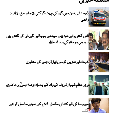
متعلقہ خبریں
ڈیرہ غازی خان میں گھر کی چھت گر گئی ، 2 جاں بحق ، 3 افراد
زخمی
الٹی گنتی والے خود بھی سیدھے ہو جائیں گے ، ان کی گنتی بھی
سیدھی ہو جائیگی ، رانا ثناء اللہ
شہداء اور غازیوں کو سول ایوارڈز دینے کی منظوری
وزیر اعظم شہباز شریف کی وفد کے ہمراہ روضہ رسولؐ پر حاضری
میر رضا کی قبر کشائی مکمل ، لاش کے نمونے حاصل کر لئے
گئے