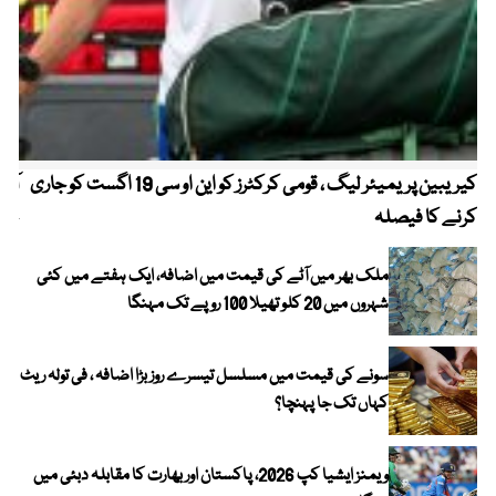
کیریبین پریمیئر لیگ ، قومی کرکٹرز کو این او سی 19 اگست کو جاری
آز
کرنے کا فیصلہ
چھی
ملک بھر میں آٹے کی قیمت میں اضافہ، ایک ہفتے میں کئی
شہروں میں 20 کلو تھیلا 100 روپے تک مہنگا
سونے کی قیمت میں مسلسل تیسرے روز بڑا اضافہ ، فی تولہ ریٹ
کہاں تک جا پہنچا؟
ویمنز ایشیا کپ 2026، پاکستان اور بھارت کا مقابلہ دبئی میں