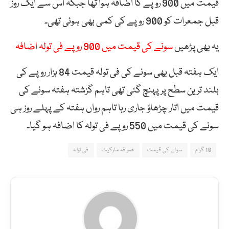
قیمت میں 900 روپے کا اضافہ ہوا تھا جبکہ اس سے ایک روز
قبل جمعرات کو 900 روپے کی کمی بھی ہوئی تھی۔
یہ بھی پڑھیں
سونے کی قیمت میں 900 روپے فی تولہ اضافہ
ایک ہفتہ قبل بھی سونے کی فی تولہ قیمت 84 ہزار روپے کی
بلند ترین سطح پر پہنچ گئی تھی تاہم گزشتہ ہفتہ سونے کی
قیمت میں اتار چڑھاؤ جاری رہا تاہم رواں ہفتہ کے پہلے روز ہی
سونے کی قیمت میں 550 روپے فی تولہ کا اضافہ ہو گیا۔
10 گرام
سونے کی قیمت
صرافہ مارکیٹ
فی تولہ