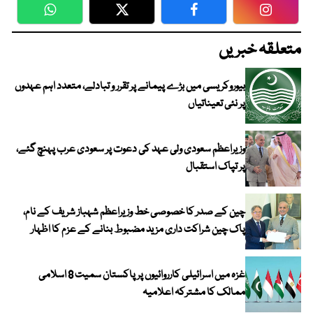
WhatsApp
Twitter
Facebook
Faceboo
متعلقہ خبریں
بیوروکریسی میں بڑے پیمانے پر تقرر و تبادلے، متعدد اہم عہدوں
پر نئی تعیناتیاں
وزیراعظم سعودی ولی عہد کی دعوت پر سعودی عرب پہنچ گئے،
پر تپاک استقبال
چین کے صدر کا خصوصی خط وزیراعظم شہباز شریف کے نام،
پاک چین شراکت داری مزید مضبوط بنانے کے عزم کا اظہار
غزہ میں اسرائیلی کارروائیوں پر پاکستان سمیت 8 اسلامی
ممالک کا مشترکہ اعلامیہ