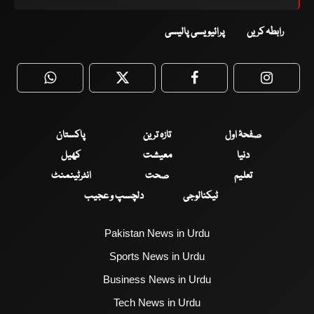
رابطہ کریں
پرائیویسی پالیسی
WhatsApp
Twitter
Facebook
Faceboo
صفحۂ اول
تازہ ترین
پاکستان
دنیا
معیشت
کھیل
تعلیم
صحت
انٹرٹینمنٹ
ٹیکنالوجی
دلچسپ و عجیب
Pakistan News in Urdu
Sports News in Urdu
Business News in Urdu
Tech News in Urdu