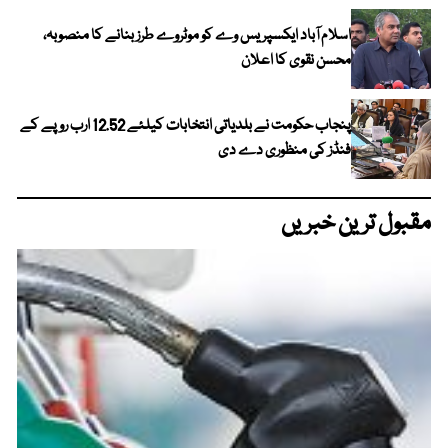
اسلام آباد ایکسپریس وے کو موٹروے طرز بنانے کا منصوبہ،
محسن نقوی کا اعلان
پنجاب حکومت نے بلدیاتی انتخابات کیلئے 12.52 ارب روپے کے
فنڈز کی منظوری دے دی
مقبول ترین خبریں