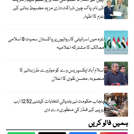
کے نام، پاک چین شراکت داری مزید مضبوط بنانے کے
عزم کا اظہار
غزہ میں اسرائیلی کارروائیوں پر پاکستان سمیت 8 اسلامی
ممالک کا مشترکہ اعلامیہ
اسلام آباد ایکسپریس وے کو موٹروے طرز بنانے کا
منصوبہ، محسن نقوی کا اعلان
پنجاب حکومت نے بلدیاتی انتخابات کیلئے 12.52 ارب
روپے کے فنڈز کی منظوری دے دی
ہمیں فالو کریں