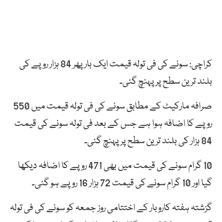
کراچی: سونے کی فی تولہ قیمت ایک بار پھر 84 ہزار روپے کی
بلند ترین سطح پر پہنچ گئی۔
صرافہ مارکیٹ کے مطابق سونے کی فی تولہ قیمت میں 550
روپے کا اضافہ ہوا ہے جس کے بعد فی تولہ سونے کی قیمت
84 ہزار کی بلند ترین سطح پر پہنچ گئی۔
10 گرام سونے کی قیمت میں بھی 471 روپے کا اضافہ دیکھا
گیا اور 10 گرام سونے کی قیمت 72 ہزار 16 روپے ہو گئی۔
گزشتہ ہفتہ کاروبار کے اختتامی روز جمعہ کو سونے کی فی تولہ