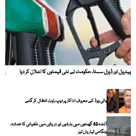
پیٹرول اور ڈیزل سستا، حکومت نے نئی قیمتوں کا اعلان کر دیا
پیٹ
بالی ووڈ کے معروف اداکار پردیپ راوت انتقال کر گئے
آئندہ 48 گھنٹوں میں بارشوں اور دریاؤں میں طغیانی کا خدشہ،
ہنگامی تیاریاں تیز