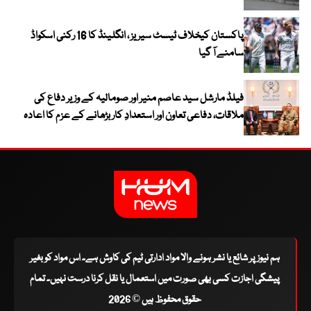
پاکستان کیخلاف ٹیسٹ سیریز ، انگلینڈ کا 16 رکنی اسکواڈ
سامنے آ گیا
فیلڈ مارشل سید عاصم منیر اور صومالیہ کے وزیر دفاع کی
ملاقات، دفاعی تعاون اور استعدادِ کار بڑھانے کے عزم کا اعادہ
ہم نیوز پر شائع یا نشر ہونے والا مواد ادارتی ٹیم کی کاوش ہے۔ اس مواد کو بغیر
پیشگی اجازت کسی بھی صورت میں استعمال یا نقل کرنا درست نہیں۔ تمام
حقوق محفوظ ہیں © 2026