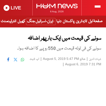
LIVE
6 Aug, 2026
صفحۂ اول
تازہ ترین
پاکستان
دنیا
ایران-اسرائیل جنگ
کھیل
انٹرٹینمنٹ
سونے کی قیمت میں ایک بار پھر اضافہ
سونے کی فی تولہ قیمت میں 550 روپے کا اضافہ ہوا۔
|
شائع
|
اپ ڈیٹ
August 5, 2019 5:47 PM
غیاث الدین
|
August 6, 2019 7:31 PM