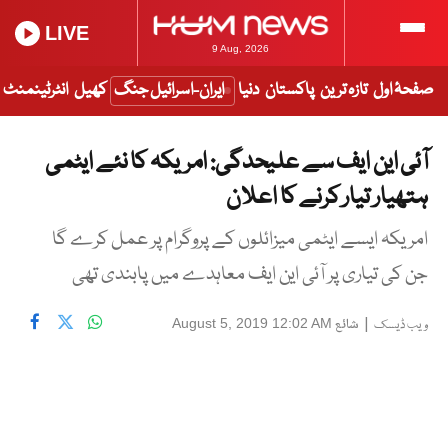
LIVE
9 Aug, 2026
صفحۂ اول
تازہ ترین
پاکستان
دنیا
ایران-اسرائیل جنگ
کھیل
انٹرٹینمنٹ
آئی این ایف سے علیحدگی: امریکہ کا نئے ایٹمی
ہتھیار تیار کرنے کا اعلان
امریکہ ایسے ایٹمی میزائلوں کے پروگرام پر عمل کرے گا
جن کی تیاری پر آئی این ایف معاہدے میں پابندی تھی
|
شائع
August 5, 2019 12:02 AM
ویب ڈیسک