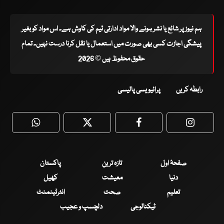
ہم نیوز پر شائع یا نشر ہونے والا مواد ادارتی ٹیم کی کاوش ہے۔ اس مواد کو بغیر
پیشگی اجازت کسی بھی صورت میں استعمال یا نقل کرنا درست نہیں۔ تمام
حقوق محفوظ ہیں © 2026
رابطہ کریں
پرائیویسی پالیسی
WhatsApp
Twitter
Facebook
Faceboo
صفحۂ اول
تازہ ترین
پاکستان
دنیا
معیشت
کھیل
تعلیم
صحت
انٹرٹینمنٹ
ٹیکنالوجی
دلچسپ و عجیب