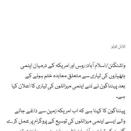
فائل فوٹو
واشنگٹن/اسلام آباد: روس اور امریکہ کے درمیان ایٹمی
ہتھیاروں کی تیاری سے متعلق معاہدہ ختم ہونے کے
بعد پینٹاگون نے نئے ایٹمی میزائلوں کی تیاری کا اعلان کیا
ہے۔
پینٹاگون کا کہنا ہے کہ اب امریکہ زمین سے داغے جانے
والے ایسے ایٹمی میزائلوں کی توسیع کے پروگرام پر عمل کرے