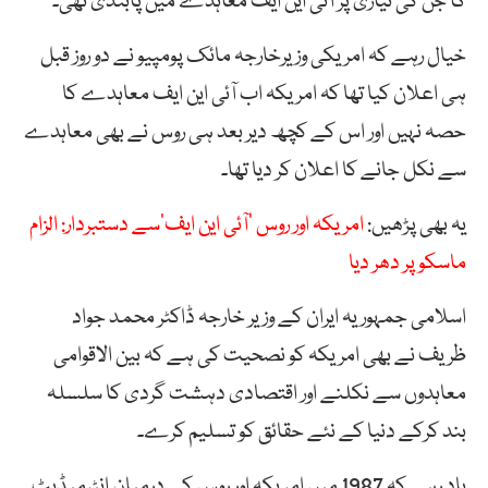
گا جن کی تیاری پر آئی این ایف معاہدے میں پابندی تھی۔
خیال رہے کہ امریکی وزیرخارجہ مائک پومپیو نے دو روز قبل
ہی اعلان کیا تھا کہ امریکہ اب آئی این ایف معاہدے کا
حصہ نہیں اور اس کے کچھ دیر بعد ہی روس نے بھی معاہدے
سے نکل جانے کا اعلان کر دیا تھا۔
یہ بھی پڑھیں:
امریکہ اور روس ’آئی این ایف‘سے دستبردار: الزام
ماسکو پر دھر دیا
اسلامی جمہوریہ ایران کے وزیر خارجہ ڈاکٹر محمد جواد
ظریف نے بھی امریکہ کو نصحیت کی ہے کہ بین الاقوامی
معاہدوں سے نکلنے اور اقتصادی دہشت گردی کا سلسلہ
بند کرکے دنیا کے نئے حقائق کو تسلیم کرے۔
یاد رہے کہ 1987 میں امریکہ اور روس کے درمیان انٹرمیڈیٹ