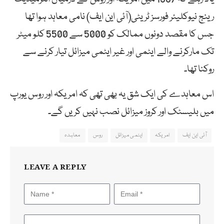
رینج نیوکلیئر فورسز ٹریٹی(آئی این ایف) نامی معاہد ہوا تھا
جس کا مقصد دونوں ممالک کو 5000 سے 5500 کلو میٹر
تک مارکرنے والے ایٹمی اور غیر ایٹمی میزائل تیار کرنے سے
روکنا تھا۔
اس معاہدے کی ایک شق یہ بھی تھی کہ امریکہ اور روس یورپ
میں بلیسٹک اور کروز میزائل نصب نہیں کریں گے۔
آئی این ایف
امریکہ
ایٹمی میزائل
روس
معاہدہ
LEAVE A REPLY