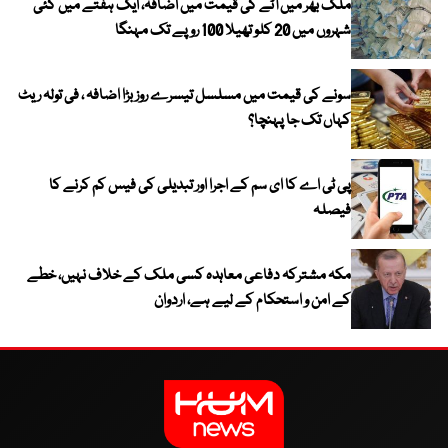
ملک بھر میں آٹے کی قیمت میں اضافہ، ایک ہفتے میں کئی
شہروں میں 20 کلو تھیلا 100 روپے تک مہنگا
سونے کی قیمت میں مسلسل تیسرے روز بڑا اضافہ ، فی تولہ ریٹ
کہاں تک جا پہنچا؟
پی ٹی اے کا ای سم کے اجرا اور تبدیلی کی فیس کم کرنے کا
فیصلہ
مکہ مشترکہ دفاعی معاہدہ کسی ملک کے خلاف نہیں، خطے
کے امن و استحکام کے لیے ہے، اردوان