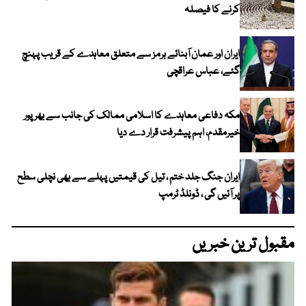
کرنے کا فیصلہ
ایران اور عمان آبنائے ہرمز سے متعلق معاہدے کے قریب پہنچ
گئے، عباس عراقچی
مکہ دفاعی معاہدے کا اسلامی ممالک کی جانب سے بھرپور
خیرمقدم، اہم پیشرفت قرار دے دیا
ایران جنگ جلد ختم ، تیل کی قیمتیں پہلے سے بھی نچلی سطح
پر آئیں گی ، ڈونلڈ ٹرمپ
مقبول ترین خبریں