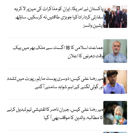
پاکستان نے امریکا، ایران کو مذاکرات کی میز پر لا کر وہ
سفارتی کردار اداکیا جو بڑی طاقتیں نہ کرسکیں، ساؤتھ
ایشین وائسز
جماعت اسلامی کا 16 اگست سے ملک بھر میں بیک
وقت دھرنوں کا اعلان
میر رضا علی کیس: دوسری پوسٹ مارٹم رپورٹ میں تشدد
اور گولی لگنے کے اہم شواہد سامنے آگئے
میر رضا علی کیس، جبران ناصر کا تفتیشی ٹیم تبدیل کرنے
کا مطالبہ، والدین کا موقف بھی آ گیا