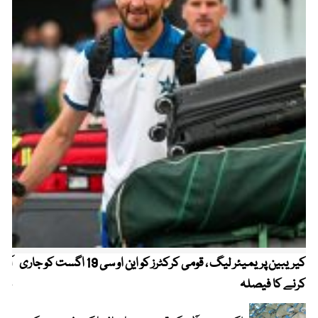
کیریبین پریمیئر لیگ ، قومی کرکٹرز کو این او سی 19 اگست کو جاری
آز
کرنے کا فیصلہ
چھی