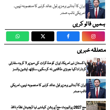
ایران کا آبنائے ہرمز پر ٹول عائد کرنے کا منصوبہ نہیں،
امریکی نائب صدر
ہمیں فالو کریں
WhatsApp
Twitter
Facebook
Faceboo
متعلقہ خبریں
پاکستان نے امریکا، ایران کو مذاکرات کی میز پر لا کر وہ سفارتی
کردار اداکیا جو بڑی طاقتیں نہ کرسکیں، ساؤتھ ایشین وائسز
ایران کا آبنائے ہرمز پر ٹول عائد کرنے کا منصوبہ نہیں، امریکی
نائب صدر
حج 2027: پرائیویٹ حج آپریشن کیلئے نیا ڈیجیٹل نظام نافذ