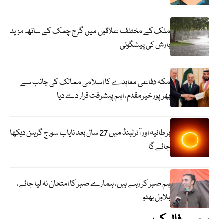
ملک کے مختلف علاقوں میں گرج چمک کے ساتھ مزید
بارش کی پیشگوئی
مکہ دفاعی معاہدے کا اسلامی ممالک کی جانب سے
بھرپور خیرمقدم، اہم پیشرفت قرار دے دیا
برطانیہ اور آئرلینڈ میں 27 سال بعد نایاب سورج گرہن دیکھا
جائے گا
ہم صبر کر رہے ہیں، ہمارے صبر کا امتحان نہ لیا جائے،
بلاول بھٹو