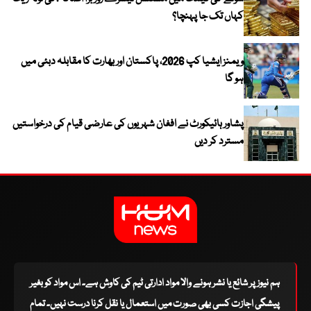
کہاں تک جا پہنچا؟
ویمنز ایشیا کپ 2026، پاکستان اور بھارت کا مقابلہ دبئی میں
ہو گا
پشاور ہائیکورٹ نے افغان شہریوں کی عارضی قیام کی درخواستیں
مسترد کر دیں
ہم نیوز پر شائع یا نشر ہونے والا مواد ادارتی ٹیم کی کاوش ہے۔ اس مواد کو بغیر
پیشگی اجازت کسی بھی صورت میں استعمال یا نقل کرنا درست نہیں۔ تمام