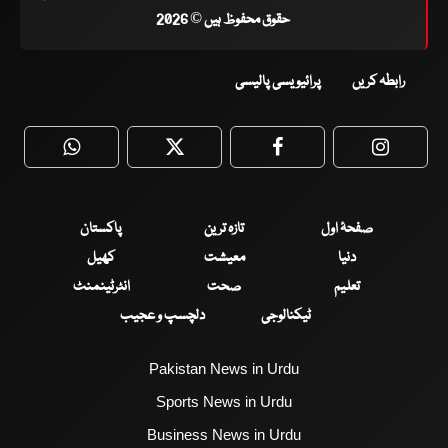
حقوق محفوظ ہیں © 2026
رابطہ کریں
پرائیویسی پالیسی
WhatsApp
Twitter
Facebook
Faceboo
صفحۂ اول
تازہ ترین
پاکستان
دنیا
معیشت
کھیل
تعلیم
صحت
انٹرٹینمنٹ
ٹیکنالوجی
دلچسپ و عجیب
Pakistan News in Urdu
Sports News in Urdu
Business News in Urdu