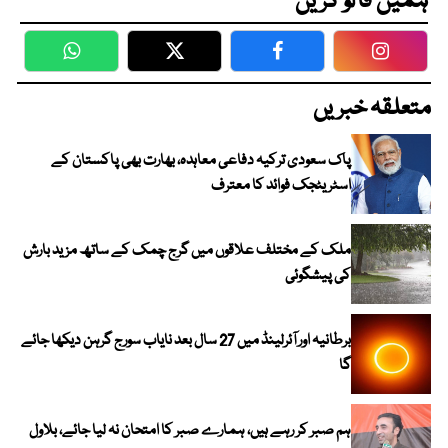
ہمیں فالو کریں
WhatsApp
Twitter
Facebook
Faceboo
متعلقہ خبریں
پاک سعودی ترکیہ دفاعی معاہدہ، بھارت بھی پاکستان کے
اسٹریٹجک فوائد کا معترف
ملک کے مختلف علاقوں میں گرج چمک کے ساتھ مزید بارش
کی پیشگوئی
برطانیہ اور آئرلینڈ میں 27 سال بعد نایاب سورج گرہن دیکھا جائے
گا
ہم صبر کر رہے ہیں، ہمارے صبر کا امتحان نہ لیا جائے، بلاول