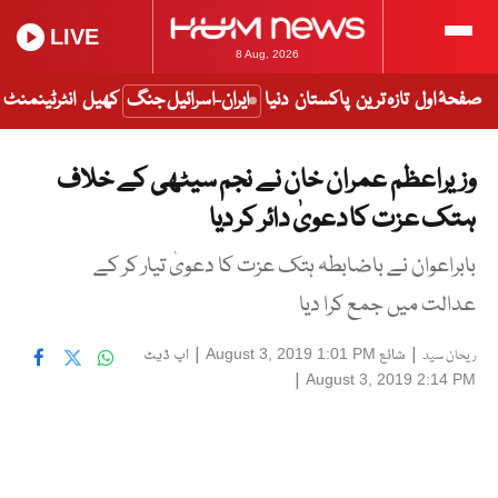
LIVE
8 Aug, 2026
صفحۂ اول
تازہ ترین
پاکستان
دنیا
ایران-اسرائیل جنگ
کھیل
انٹرٹینمنٹ
وزیراعظم عمران خان نے نجم سیٹھی کے خلاف
ہتک عزت کا دعویٰ دائر کر دیا
بابراعوان نے باضابطہ ہتک عزت کا دعویٰ تیار کر کے
عدالت میں جمع کرا دیا
|
شائع
|
اپ ڈیٹ
August 3, 2019 1:01 PM
ریحان سید
|
August 3, 2019 2:14 PM