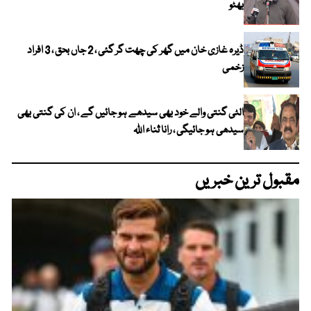
بھٹو
ڈیرہ غازی خان میں گھر کی چھت گر گئی ، 2 جاں بحق ، 3 افراد
زخمی
الٹی گنتی والے خود بھی سیدھے ہو جائیں گے ، ان کی گنتی بھی
سیدھی ہو جائیگی ، رانا ثناء اللہ
مقبول ترین خبریں