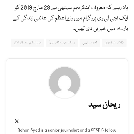
یاد رہے کہ معروف اینکر نجم سیٹھی نے 28 مارچ 2019 کو
ایک نجی ٹی وی پروگرام میں وزیراعظم کی عائلی زندگی کے
بارے میں خبریں دی تھیں۔
ڈاکٹر بابر اعوان
نجم سیٹھی
ہتک عزت کا دعویٰ
وزیراعظم عمران خان
ریحان سید
X
(Twitter)
Rehan Syed is a senior journalist and a SESRIC fellow