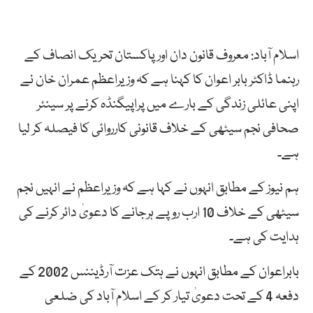
اسلام آباد: معروف قانون دان اور پاکستان تحریک انصاف کے
رہنما ڈاکٹر بابر اعوان کا کہنا ہے کہ وزیراعظم عمران خان نے
اپنی عائلی زندگی کے بارے میں پراپیگنڈہ کرنے پر سینئر
صحافی نجم سیٹھی کے خلاف قانونی کارروائی کا فیصلہ کر لیا
ہے۔
ہم نیوز کے مطابق انہوں نے کہا ہے کہ وزیراعظم نے انہیں نجم
سیٹھی کے خلاف 10 ارب روپے ہرجانے کا دعویٰ دائر کرنے کی
ہدایت کی ہے۔
بابراعوان کے مطابق انہوں نے ہتک عزت آرڈیننس 2002 کے
دفعہ 4 کے تحت دعویٰ تیار کر کے اسلام آباد کی ضلعی