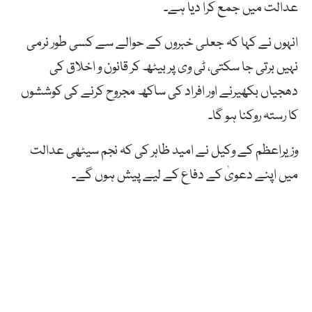
عدالت میں جمع کرا دیا ہے۔
انہوں نے کہا کہ جعلی خبروں کے حوالے سے کسی طور نرمی
نہیں برتی جا سکتی، ٹی وی پر بیٹھ کر قانون و اخلاق کی
دھجیاں بکھیرنے اور افراد کی ساکھ مجروح کرنے کی کوششوں
کا رستہ روکنا ہو گا۔
وزیراعظم کے وکیل نے امید ظاہر کی کہ نجم سیٹھی عدالت
میں اپنے دعویٰ کے دفاع کے لیے پیش ہوں گے۔