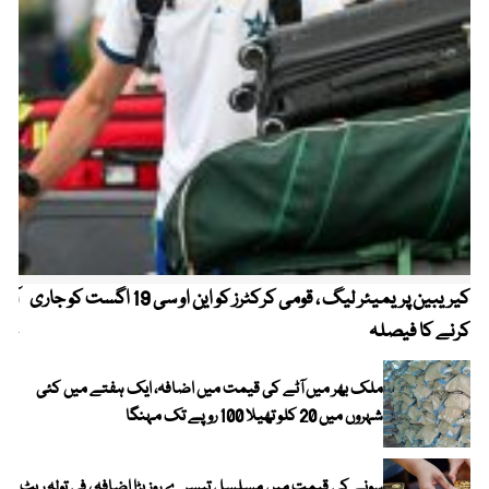
کیریبین پریمیئر لیگ ، قومی کرکٹرز کو این او سی 19 اگست کو جاری
آز
کرنے کا فیصلہ
چھی
ملک بھر میں آٹے کی قیمت میں اضافہ، ایک ہفتے میں کئی
شہروں میں 20 کلو تھیلا 100 روپے تک مہنگا
سونے کی قیمت میں مسلسل تیسرے روز بڑا اضافہ ، فی تولہ ریٹ