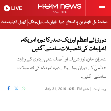
LIVE
7 Aug, 2026
صفحۂ اول
تازہ ترین
پاکستان
دنیا
ایران-اسرائیل جنگ
کھیل
انٹرٹینمنٹ
دو وزرائے اعظم اور ایک صدر کا دورہ امریکہ،
اخراجات کی تفصیلات سامنے آگئیں
عمران خان، نواز شریف اور آصف علی زرداری کے وزارت
عظمیٰ کے دوران ہونے والے دورہ امریکہ کی تفصیلات
سامنے آ گئیں۔
|
شائع
July 31, 2019 10:51 PM
ویب ڈیسک