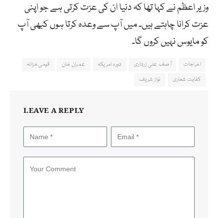
وزیر اعظم نے کہا تھا کہ دنیا ان کی عزت کرتی ہے جو اپنی
عزت کرانا چاہتے ہیں۔ میں آپ سے وعدہ کرتا ہوں کبھی آپ
کو مایوس نہیں کروں گا۔
اخراجات
آصف علی زرداری
دورہ امریکہ
عمران خان
قومی خزانہ
کفایت شعاری
نواز شریف
LEAVE A REPLY