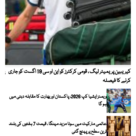
کیریبین پریمیئر لیگ ، قومی کرکٹرز کو این او سی 19 اگست کو جاری
پیٹ
کرنے کا فیصلہ
ویمنز ایشیا کپ 2026، پاکستان اور بھارت کا مقابلہ دبئی میں
ہو گا
عالمی مارکیٹ میں سونا مزید مہنگا ، قیمت 7 ہفتوں کی بلند
ترین سطح پر پہنچ گئی