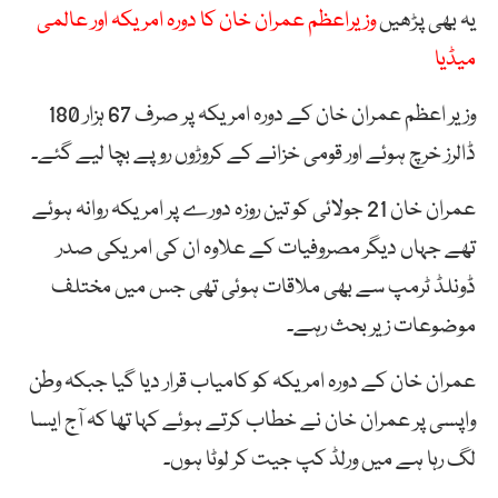
یہ بھی پڑھیں
وزیراعظم عمران خان کا دورہ امریکہ اور عالمی
میڈیا
وزیر اعظم عمران خان کے دورہ امریکہ پر صرف 67 ہزار 180
ڈالرز خرچ ہوئے اور قومی خزانے کے کروڑوں روپے بچا لیے گئے۔
عمران خان 21 جولائی کو تین روزہ دورے پر امریکہ روانہ ہوئے
تھے جہاں دیگر مصروفیات کے علاوہ ان کی امریکی صدر
ڈونلڈ ٹرمپ سے بھی ملاقات ہوئی تھی جس میں مختلف
موضوعات زیر بحث رہے۔
عمران خان کے دورہ امریکہ کو کامیاب قرار دیا گیا جبکہ وطن
واپسی پر عمران خان نے خطاب کرتے ہوئے کہا تھا کہ آج ایسا
لگ رہا ہے میں ورلڈ کپ جیت کر لوٹا ہوں۔