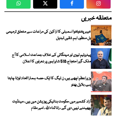
WhatsApp
Twitter
Facebook
Faceboo
متعلقہ خبریں
خیبرپختونخوا اسمبلی کا اراکین کی مراعات سے متعلق ترمیمی
بل منظور، اہم شقیں تبدیل
پیٹرولیم لیوی اور مہنگائی کے خلاف جماعت اسلامی کا آج
ملک گیر احتجاج، 510 شاہراہوں پر دھرنوں کا اعلان
وزیراعظم اچھے ہیں، ن لیگ کا ایک حصہ ہمارا اتحاد توڑنا چاہتا
ہے، بلاول بھٹو
آزاد کشمیر میں حکومت بنانیکی پوزیشن میں ہیں ، مینڈیٹ
چھیننے نہیں دیں گے ، رانا ثناء اللہ ، امیر مقام