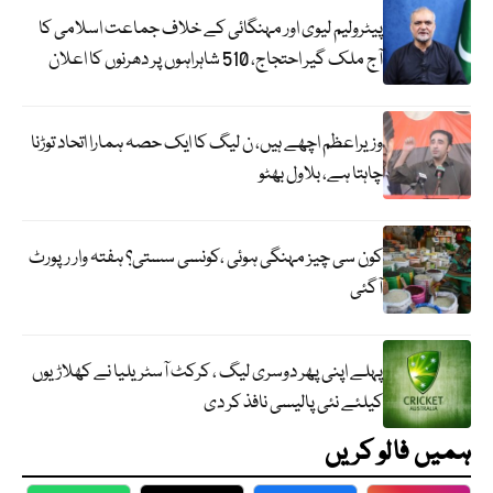
پیٹرولیم لیوی اور مہنگائی کے خلاف جماعت اسلامی کا
آج ملک گیر احتجاج، 510 شاہراہوں پر دھرنوں کا اعلان
وزیراعظم اچھے ہیں، ن لیگ کا ایک حصہ ہمارا اتحاد توڑنا
چاہتا ہے، بلاول بھٹو
کون سی چیز مہنگی ہوئی ،کونسی سستی؟ ہفتہ وار رپورٹ
آگئی
پہلے اپنی پھر دوسری لیگ ، کرکٹ آسٹریلیا نے کھلاڑیوں
کیلئے نئی پالیسی نافذ کر دی
ہمیں فالو کریں