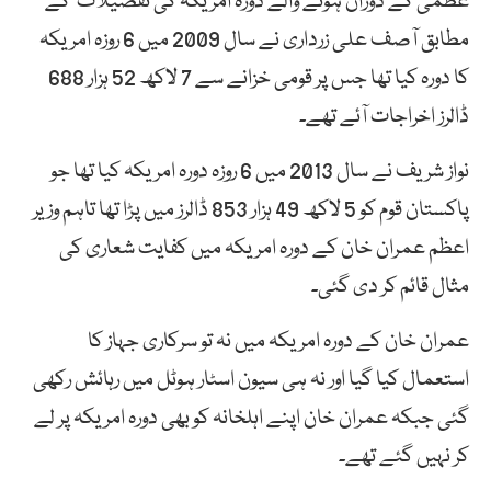
عظمیٰ کے دوران ہونے والے دورہ امریکہ کی تفصیلات کے
مطابق آصف علی زرداری نے سال 2009 میں 6 روزہ امریکہ
کا دورہ کیا تھا جس پر قومی خزانے سے 7 لاکھ 52 ہزار 688
ڈالرز اخراجات آئے تھے۔
نواز شریف نے سال 2013 میں 6 روزہ دورہ امریکہ کیا تھا جو
پاکستان قوم کو 5 لاکھ 49 ہزار 853 ڈالرز میں پڑا تھا تاہم وزیر
اعظم عمران خان کے دورہ امریکہ میں کفایت شعاری کی
مثال قائم کر دی گئی۔
عمران خان کے دورہ امریکہ میں نہ تو سرکاری جہاز کا
استعمال کیا گیا اور نہ ہی سیون اسٹار ہوٹل میں رہائش رکھی
گئی جبکہ عمران خان اپنے اہلخانہ کو بھی دورہ امریکہ پر لے
کر نہیں گئے تھے۔