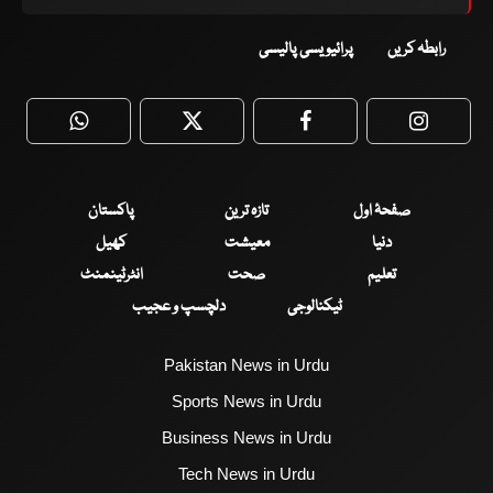
رابطہ کریں
پرائیویسی پالیسی
WhatsApp
Twitter
Facebook
Faceboo
صفحۂ اول
تازہ ترین
پاکستان
دنیا
معیشت
کھیل
تعلیم
صحت
انٹرٹینمنٹ
ٹیکنالوجی
دلچسپ و عجیب
Pakistan News in Urdu
Sports News in Urdu
Business News in Urdu
Tech News in Urdu