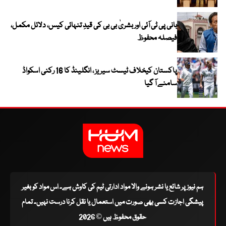
بانی پی ٹی آئی اور بشریٰ بی بی کی قیدِ تنہائی کیس، دلائل مکمل،
فیصلہ محفوظ
پاکستان کیخلاف ٹیسٹ سیریز ، انگلینڈ کا 16 رکنی اسکواڈ
سامنے آ گیا
ہم نیوز پر شائع یا نشر ہونے والا مواد ادارتی ٹیم کی کاوش ہے۔ اس مواد کو بغیر
پیشگی اجازت کسی بھی صورت میں استعمال یا نقل کرنا درست نہیں۔ تمام
حقوق محفوظ ہیں © 2026