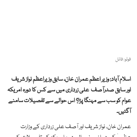
فوٹو: فائل
اسلام آباد: وزیر اعظم عمران خان، سابق وزیراعظم نواز شریف
اور سابق صدرآصف علی زرداری میں سے کس کا دورہ امریکہ
عوام کو سب سے مہنگا پڑا؟ اس حوالے سے تفصیلات سامنے
آگئیں۔
عمران خان، نواز شریف اور آصف علی زرداری کے وزارت