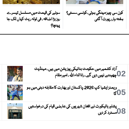
کون سی چیز مہنگی ہوئی ،کونسی سستی؟
سونے کی قیمت میں مسلسل تیسرے
ہفتہ وار رپورٹ آگئی
روز بڑا اضافہ ، فی تولہ ریٹ کہاں تک جا
پہنچا؟
آزاد کشمیر میں حکومت بنانیکی پوزیشن میں ہیں ، مینڈیٹ
3
02
چھیننے نہیں دیں گے ، رانا ثناء اللہ ، امیر مقام
ویمنز ایشیا کپ 2026، پاکستان اور بھارت کا مقابلہ دبئی میں ہو
6
05
گا
پشاور ہائیکورٹ نے افغان شہریوں کی عارضی قیام کی درخواستیں
9
08
مسترد کر دیں