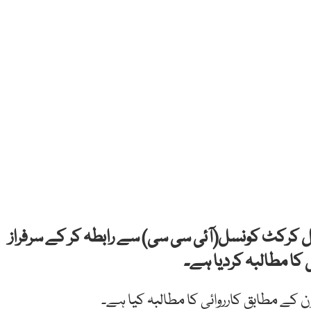
نل کرکٹ کونسل(آئی سی سی) سے رابطہ کر کے سرفراز
 کا مطالبہ کردیا ہے۔
 کے مطابق کارروائی کا مطالبہ کیا ہے۔