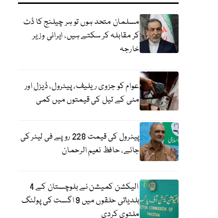
مسلمان متحد ہوں تو ہر چیلنج کا ڈٹ
کر مقابلہ کر سکتے ہیں، ایرانی وزیر
خارجہ
عوام کو جزوی ریلیف، پیٹرول، ڈیزل اور
مٹی کے تیل کی قیمتوں میں کمی
پیٹرول کی قیمت 228 روپے فی لیٹر کی
جائے، حافظ نعیم الرحمان
الیکشن کمیشن نے بلوچستان کے 4
بلدیاتی حلقوں میں 9 اگست کی پولنگ
ملتوی کردی