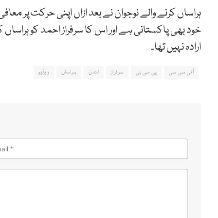
ہراساں کرنے والے نوجوان نے بعد ازاں اپنی حرکت پر معا
خود بھی پاکستانی ہے اور اس کا سرفراز احمد کو ہراساں 
ارادہ نہیں تھا۔
آئی سی سی
پی سی بی
سرفراز
لندن
ہراساں
ویڈیو