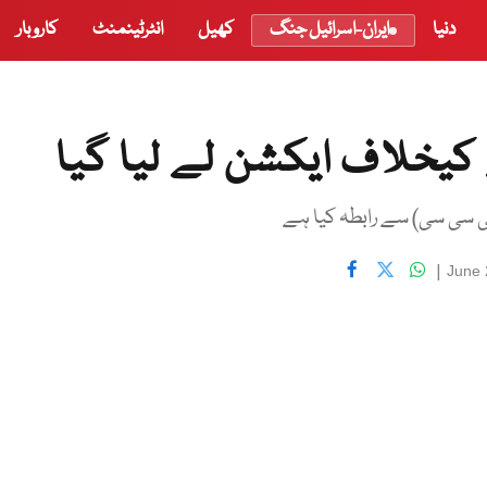
دنیا
ایران-اسرائیل جنگ
کھیل
انٹرٹینمنٹ
کاروبار
ے کیخلاف ایکشن لے لیا گیا
ی سی سی) سے رابطہ کیا ہے
|
June 