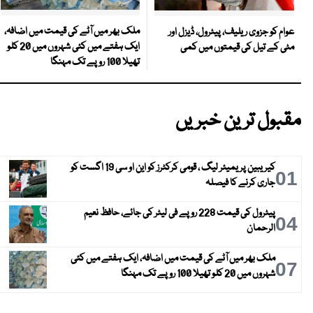
ملک بھر میں آٹے کی قیمت میں اضافہ،
عوام کو جزوی ریلیف، پیٹرول، ڈیزل اور
ایک ہفتے میں کئی شہروں میں 20 کلو
مٹی کے تیل کی قیمتوں میں کمی
تھیلا 100 روپے تک مہنگا
مقبول ترین خبریں
کیریبین پریمیئر لیگ ، قومی کرکٹرز کو این او سی 19 اگست کو
01
جاری کرنے کا فیصلہ
پیٹرول کی قیمت 228 روپے فی لیٹر کی جائے، حافظ نعیم
04
الرحمان
ملک بھر میں آٹے کی قیمت میں اضافہ، ایک ہفتے میں کئی
07
شہروں میں 20 کلو تھیلا 100 روپے تک مہنگا