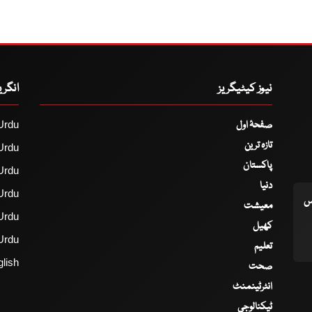
نیوز کیٹیگریز
انگر
صفحۂ اول
Urdu
تازہ ترین
Urdu
پاکستان
Urdu
دنیا
Urdu
اس
معیشت
Urdu
کھیل
Urdu
تعلیم
lish
صحت
انٹرٹینمنٹ
ٹیکنالوجی