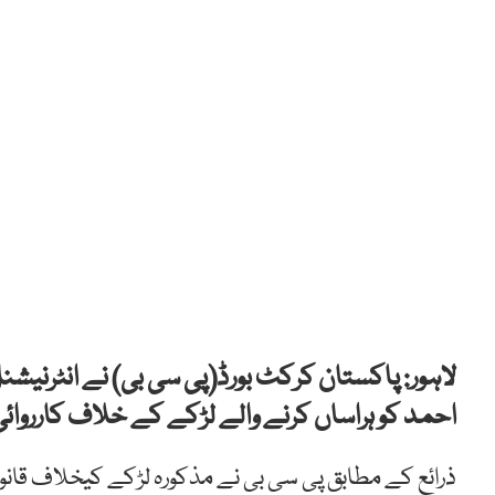
لاہور: پاکستان کرکٹ بورڈ(پی سی بی) نے انٹرنیش
احمد کو ہراساں کرنے والے لڑکے کے خلاف کارروائی
ذرائع کے مطابق پی سی بی نے مذکورہ لڑکے کیخلاف قانون