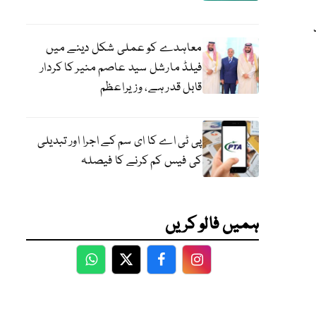
معاہدے کو عملی شکل دینے میں
فیلڈ مارشل سید عاصم منیر کا کردار
قابل قدر ہے، وزیراعظم
پی ٹی اے کا ای سم کے اجرا اور تبدیلی
کی فیس کم کرنے کا فیصلہ
ہمیں فالو کریں
WhatsApp
Twitter
Facebook
Facebook