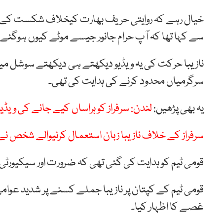
خیال رہے کہ روایتی حریف بھارت کیخلاف شکست کے بع
سے کہا تھا کہ آپ حرام جانور جیسے موٹے کیوں ہوگئے 
نازیبا حرکت کی یہ ویڈیو دیکھتے ہی دیکھتے سوشل میڈ
سرگرمیاں محدود کرنے کی ہدایت کی تھی۔
یہ بھی پڑھیں:
لندن: سرفراز کو ہراساں کیے جانے کی ویڈیو 
سرفراز کے خلاف نازیبا زبان استعمال کرنیوالے شخص ن
قومی ٹیم کو ہدایت کی گئی تھی کہ ضرورت اور سیکیورٹی آف
قومی ٹیم کے کپتان پر نازیبا جملے کسنے پر شدید عوامی 
غصے کا اظہار کیا۔