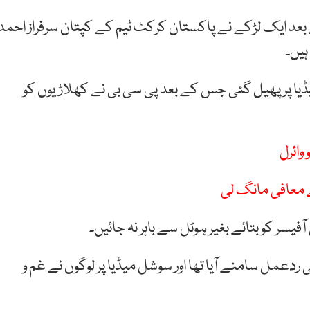
د ایک لڑکے نے پاکستان کرکٹ ٹیم کے کپتان سرفراز احمد
ہیں۔
یا پر پھیل گئی جس کے بعد پی سی بی نے کھلاڑیوں کو
وائرل
ے معافی مانگ لی
یسر کو بتائے بغیر ہوٹل سے باہر نہ جائیں۔
ردعمل سامنے آیا تھا اور سوشل میڈیا پر لوگوں نے غم و