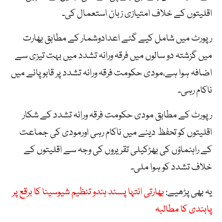
اقلیتوں کے خلاف امتیازی زبان استعمال کی۔
رپورٹ میں شامل کیے گئے اعدادوشمار کے مطابق بھارت
میں گزشتہ دو سالوں میں فرقہ ورانہ تشدد میں بہت تیزی سے
اضافہ ہوا ہے،مودی حکومت فرقہ ورانہ تشدد پر قابو پانے میں
ناکام رہی۔
رپورٹ کے مطابق مودی حکومت فرقہ ورانہ تشدد کے شکار
اقلیتوں کو تحفظ دینے میں ناکام رہی اورمودی کی جماعت
کے راہنماؤں کی بھڑکیلی تقریروں کی وجہ سے اقلیتوں کے
خلاف تشدد کو ہوا ملی۔
یہ بھی پڑھیے:
بھارتی انتہا پسند ہندو تنظیم شیوسینا کا برقع پر
پابندی کا مطالبہ