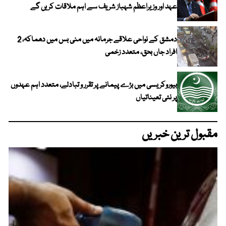
عہد اور وزیراعظم شہباز شریف سے اہم ملاقات کریں گے
دمشق کے نواحی علاقے جرمانہ میں منی بس میں دھماکہ، 2
افراد جاں بحق، متعدد زخمی
بیوروکریسی میں بڑے پیمانے پر تقرر و تبادلے، متعدد اہم عہدوں
پر نئی تعیناتیاں
مقبول ترین خبریں