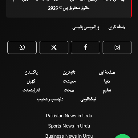
حقوق محفوظ ہیں © 2026
رابطہ کریں
پرائیویسی پالیسی
WhatsApp
Twitter
Facebook
Faceboo
صفحۂ اول
تازہ ترین
پاکستان
دنیا
معیشت
کھیل
تعلیم
صحت
انٹرٹینمنٹ
ٹیکنالوجی
دلچسپ و عجیب
Pakistan News in Urdu
Sports News in Urdu
Business News in Urdu