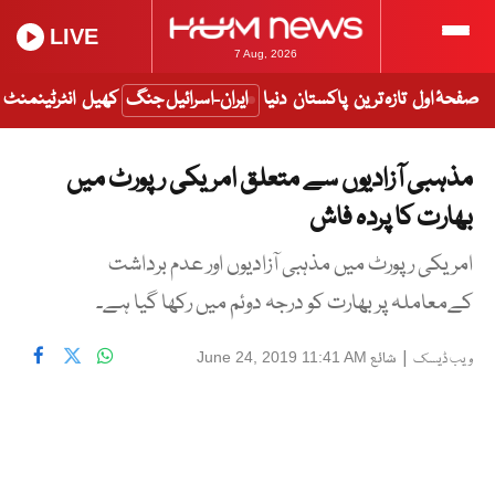
LIVE
7 Aug, 2026
صفحۂ اول
تازہ ترین
پاکستان
دنیا
ایران-اسرائیل جنگ
کھیل
انٹرٹینمنٹ
مذہبی آزادیوں سے متعلق امریکی رپورٹ میں
بھارت کا پردہ فاش
امریکی رپورٹ میں مذہبی آزادیوں اور عدم برداشت
کےمعاملہ پر بھارت کو درجہ دوئم میں رکھا گیا ہے۔
|
شائع
June 24, 2019 11:41 AM
ویب ڈیسک