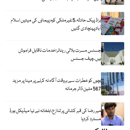
براڈ پیک حادثہ،5غیرملکی کوہ پیماؤں کی میتیں اسلام
آبادپہنچادی گئیں
جسٹس مسرت ہلالی ریٹائر؛خدمات ناقابل فراموش
ہیں،چیف جسٹس
بچوں کو خطرات سے بروقت آگاہ نہ کرنے پر میٹا پر مزید
567 ملین ڈالر جرمانہ
میر رضا کی قبر کشائی پر تنازع،اہلخانہ نے نیا میڈیکل بورڈ
مسترد کردیا