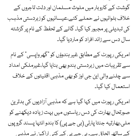
گوشت کے کاروبار میں ملوث مسلمان اور دلت تاجروں کے
خلاف بلوائیوں نے حملے کئے،عیسائیوں کو زبردستی مذہب
کی تبدیلی پر مجبور کیا گیا۔ گائے کے تحفظ کے نام پر گزشتہ
سال دس سے زائد افراد کو ماردیا گیا۔
امریکی رپورٹ کے مطابق غیر ہندوؤں کو “گھر واپسی” کے نام
سے تقریبات میں زبردستی ہندو بھی بنایا گیا،غیرملکی امداد
سے چلنے والی این جی اوز کو بھی مذہبی اقلیتوں کے خلاف
استعمال کیا گیا۔
امریکی رپورٹ میں کہا گیا ہے کہ مذہبی آزادیوں کی بدترین
صورتحال بھارت کی دس ریاستوں میں بہت زیادہ دیکھنے کو
ملی،بھارتیہ جنتا پارٹی (بی جے پی) کا ہندو انتہا پسند گروپوں
کے ساتھ الحاق ہے۔ بی جے پی کے کئی اراکین نے مذہبی