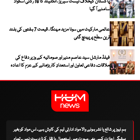
پاکستان کیخلاف ٹیسٹ سیریز ، انگلینڈ کا 16 رکنی اسکواڈ
سامنے آ گیا
عالمی مارکیٹ میں سونا مزید مہنگا ، قیمت 7 ہفتوں کی بلند
ترین سطح پر پہنچ گئی
فیلڈ مارشل سید عاصم منیر اور صومالیہ کے وزیر دفاع کی
ملاقات، دفاعی تعاون اور استعدادِ کار بڑھانے کے عزم کا اعادہ
ہم نیوز پر شائع یا نشر ہونے والا مواد ادارتی ٹیم کی کاوش ہے۔ اس مواد کو بغیر
پیشگی اجازت کسی بھی صورت میں استعمال یا نقل کرنا درست نہیں۔ تمام