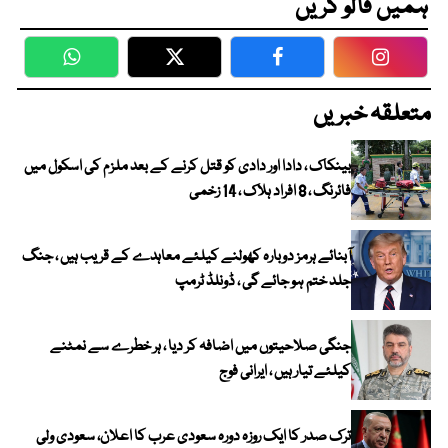
ہمیں فالو کریں
WhatsApp
Twitter
Facebook
Faceboo
متعلقہ خبریں
بینکاک ، دادا اور دادی کو قتل کرنے کے بعد ملزم کی اسکول میں
فائرنگ ، 8 افراد ہلاک ، 14 زخمی
آبنائے ہرمز دوبارہ کھولنے کیلئے معاہدے کے قریب ہیں ، جنگ
جلد ختم ہو جائے گی ، ڈونلڈ ٹرمپ
جنگی صلاحیتوں میں اضافہ کر دیا ، ہر خطرے سے نمٹنے
کیلئے تیار ہیں ، ایرانی فوج
ترک صدر کا ایک روزہ دورہ سعودی عرب کا اعلان، سعودی ولی