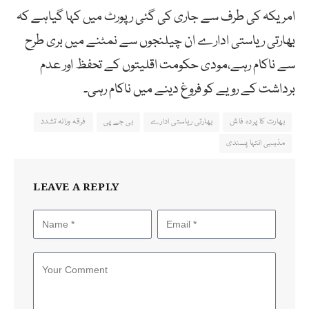
امریکہ کی طرف سے جاری کی گئی رپورٹ میں کہا گیاہے کہ
بھارتی ریاستی ادارے ان چیلنجوں سے نمٹنے میں بری طرح
سے ناکام رہے،مودی حکومت اقلیتوں کے تحفظ اور عدم
برداشت کے رویے کو فروغ دینے میں ناکام رہی۔
بھارت کا پردہ فاش
بھارتی ریاستی ادارے
بی جے پی
فرقہ ورانہ تشدد
مذہبی انتہا پسندی
LEAVE A REPLY