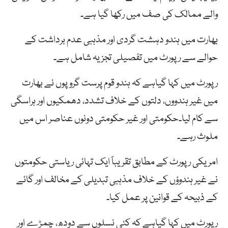
والے ممالک کی صف میں رکھا گیا ہے۔
بھارت میں ہندو دہشت گردی اور مذہبی عدم برداشت کے
حوالے سے رپورٹ میں تفصیلی تجزیہ شامل ہے۔
رپورٹ میں کہا گیاہے کہ ہندو قوم پرست گروپوں نے بھارت
میں غیر ہندووں، دلتوں کے خلاف تشدد، دھمکیوں اور ہراسگی
سے کام لیا۔حکومتی اور غیر حکومتی دونوں عناصر اس میں
ملوث رہے۔
امریکی رپورٹ کے مطابق تقریباً ایک تہائی ریاستی حکومتوں
نے غیر ہندوؤں کے خلاف مذہبی تبدیلی کے مخالف اور گائے
کے ذبیحہ کے قوانین پر عمل کیا۔
رپورٹ میں کہا گیاہے کہ کئی نسلوں سے دودھ، چمڑے اور