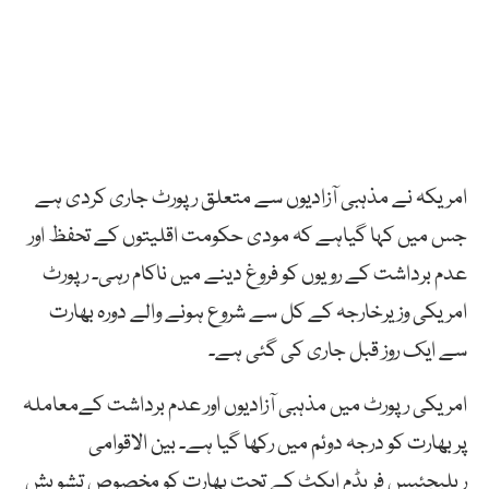
امریکہ نے مذہبی آزادیوں سے متعلق رپورٹ جاری کردی ہے
جس میں کہا گیاہے کہ مودی حکومت اقلیتوں کے تحفظ اور
عدم برداشت کے رویوں کو فروغ دینے میں ناکام رہی۔ رپورٹ
امریکی وزیرخارجہ کے کل سے شروع ہونے والے دورہ بھارت
سے ایک روز قبل جاری کی گئی ہے۔
امریکی رپورٹ میں مذہبی آزادیوں اور عدم برداشت کےمعاملہ
پر بھارت کو درجہ دوئم میں رکھا گیا ہے۔ بین الاقوامی
ریلیجئیس فریڈم ایکٹ کے تحت بھارت کو مخصوص تشویش