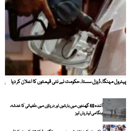
پیٹرول مہنگا، ڈیزل سستا، حکومت نے نئی قیمتوں کا اعلان کر دیا
پنج
آئندہ 48 گھنٹوں میں بارشوں اور دریاؤں میں طغیانی کا خدشہ،
ہنگامی تیاریاں تیز