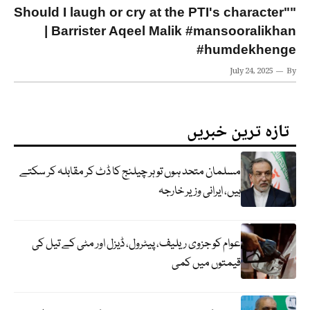
"Should I laugh or cry at the PTI's character"
| Barrister Aqeel Malik #mansooralikhan
#humdekhenge
July 24, 2025
By
تازہ ترین خبریں
مسلمان متحد ہوں تو ہر چیلنج کا ڈٹ کر مقابلہ کر سکتے
ہیں، ایرانی وزیر خارجہ
عوام کو جزوی ریلیف، پیٹرول، ڈیزل اور مٹی کے تیل کی
قیمتوں میں کمی