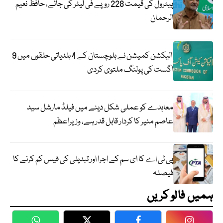
پیٹرول کی قیمت 228 روپے فی لیٹر کی جائے، حافظ نعیم
الرحمان
الیکشن کمیشن نے بلوچستان کے 4 بلدیاتی حلقوں میں 9
اگست کی پولنگ ملتوی کردی
معاہدے کو عملی شکل دینے میں فیلڈ مارشل سید
عاصم منیر کا کردار قابل قدر ہے، وزیراعظم
پی ٹی اے کا ای سم کے اجرا اور تبدیلی کی فیس کم کرنے کا
فیصلہ
ہمیں فالو کریں