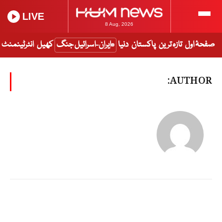
LIVE
8 Aug, 2026
صفحۂ اول
تازہ ترین
پاکستان
دنیا
ایران-اسرائیل جنگ
کھیل
انٹرٹینمنٹ
AUTHOR: