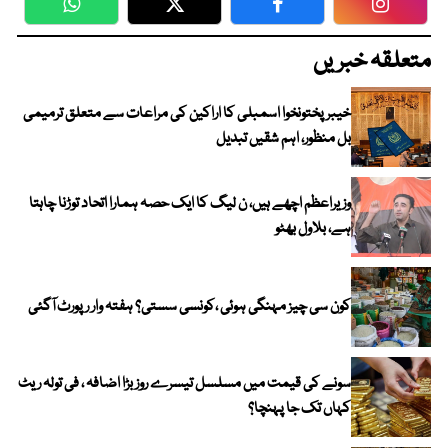
WhatsApp
Twitter
Facebook
Faceboo
متعلقہ خبریں
خیبرپختونخوا اسمبلی کا اراکین کی مراعات سے متعلق ترمیمی
بل منظور، اہم شقیں تبدیل
وزیراعظم اچھے ہیں، ن لیگ کا ایک حصہ ہمارا اتحاد توڑنا چاہتا
ہے، بلاول بھٹو
کون سی چیز مہنگی ہوئی ،کونسی سستی؟ ہفتہ وار رپورٹ آگئی
سونے کی قیمت میں مسلسل تیسرے روز بڑا اضافہ ، فی تولہ ریٹ
کہاں تک جا پہنچا؟