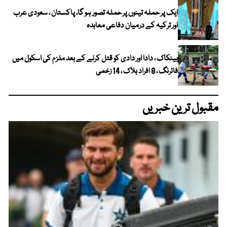
ایک پر حملہ تینوں پر حملہ تصور ہو گا، پاکستان ، سعودی عرب
اور ترکیہ کے درمیان دفاعی معاہدہ
بینکاک ، دادا اور دادی کو قتل کرنے کے بعد ملزم کی اسکول میں
فائرنگ ، 8 افراد ہلاک ، 14 زخمی
مقبول ترین خبریں