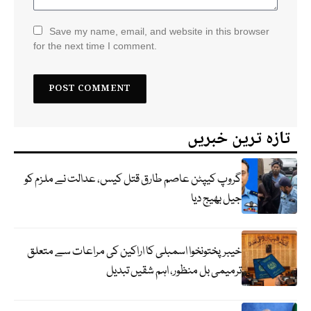
Save my name, email, and website in this browser
for the next time I comment.
تازہ ترین خبریں
گروپ کیپٹن عاصم طارق قتل کیس، عدالت نے ملزم کو
جیل بھیج دیا
خیبرپختونخوا اسمبلی کا اراکین کی مراعات سے متعلق
ترمیمی بل منظور، اہم شقیں تبدیل