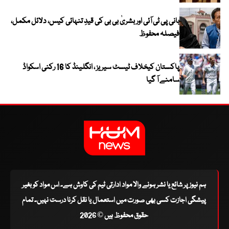
بانی پی ٹی آئی اور بشریٰ بی بی کی قیدِ تنہائی کیس، دلائل مکمل،
فیصلہ محفوظ
پاکستان کیخلاف ٹیسٹ سیریز ، انگلینڈ کا 16 رکنی اسکواڈ
سامنے آ گیا
ہم نیوز پر شائع یا نشر ہونے والا مواد ادارتی ٹیم کی کاوش ہے۔ اس مواد کو بغیر
پیشگی اجازت کسی بھی صورت میں استعمال یا نقل کرنا درست نہیں۔ تمام
حقوق محفوظ ہیں © 2026