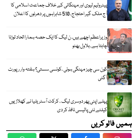
پیٹرولیم لیوی اور مہنگائی کے خلاف جماعت اسلامی کا
آج ملک گیر احتجاج، 510 شاہراہوں پر دھرنوں کا اعلان
وزیراعظم اچھے ہیں، ن لیگ کا ایک حصہ ہمارا اتحاد توڑنا
چاہتا ہے، بلاول بھٹو
کون سی چیز مہنگی ہوئی ،کونسی سستی؟ ہفتہ وار رپورٹ
آگئی
پہلے اپنی پھر دوسری لیگ ، کرکٹ آسٹریلیا نے کھلاڑیوں
کیلئے نئی پالیسی نافذ کر دی
ہمیں فالو کریں