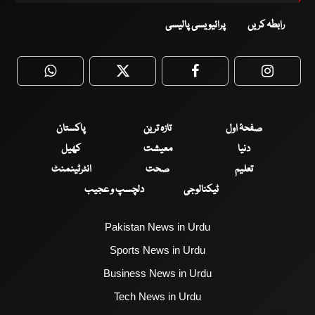
رابطہ کریں
پرائیویسی پالیسی
WhatsApp
Twitter
Facebook
Faceboo
صفحۂ اول
تازہ ترین
پاکستان
دنیا
معیشت
کھیل
تعلیم
صحت
انٹرٹینمنٹ
ٹیکنالوجی
دلچسپ و عجیب
Pakistan News in Urdu
Sports News in Urdu
Business News in Urdu
Tech News in Urdu