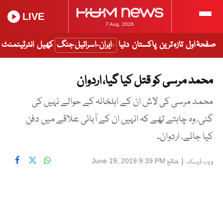
LIVE
7 Aug, 2026
صفحۂ اول
تازہ ترین
پاکستان
دنیا
ایران-اسرائیل جنگ
کھیل
انٹرٹینمنٹ
محمد مرسی کو قتل کیا گیا، اردوان
محمد مرسی کی لاش ان کے اہلخانہ کے حوالے نہیں کی
گئی، وہ چاہتے تھے کہ انہیں ان کے آبائی علاقے میں دفن
کیا جائے، اردوان۔
|
شائع
June 19, 2019 9:39 PM
ویب ڈیسک