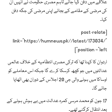
علاقے میں دفن کیا جائے تاہم مصری حکومت نے انہیں ان
کی مرضی کے مقامے کے بجائے اپنی مرضی کی جگہ دفن
کیا۔
[post-relate
link=”https://humnews.pk//latest/173034/”
position =”left”]
اردوان کا کہنا تھا کہ ترکی مصری انتظامیہ کے خلاف عالمی
عدالتوں میں جو کچھ کرسکا کرے گا جبکہ اس معاملے کو
اوساکا میں ہونے والی جی 20 اجلاس کے دوران بھی اٹھایا
جائے گا۔
17 جون کو محمد مرسی کمرہ عدالت میں بے ہوش ہونے کے
بعد انتقال کرگئے تھے۔