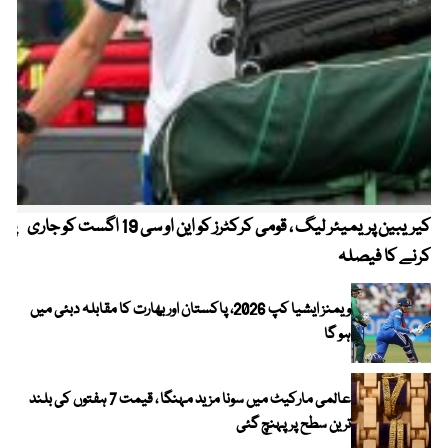
کیریبین پریمیئر لیگ ، قومی کرکٹرز کو این او سی 19 اگست کو جاری
پیٹ
کرنے کا فیصلہ
ویمنز ایشیا کپ 2026، پاکستان اور بھارت کا مقابلہ دبئی میں
ہو گا
عالمی مارکیٹ میں سونا مزید مہنگا ، قیمت 7 ہفتوں کی بلند
ترین سطح پر پہنچ گئی