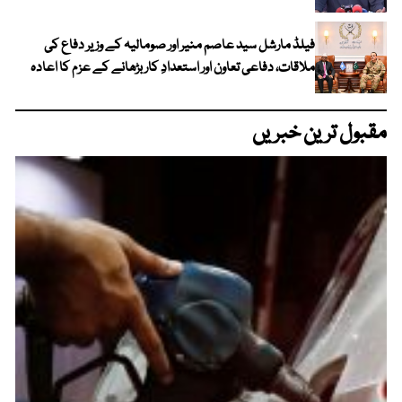
فیلڈ مارشل سید عاصم منیر اور صومالیہ کے وزیر دفاع کی
ملاقات، دفاعی تعاون اور استعدادِ کار بڑھانے کے عزم کا اعادہ
مقبول ترین خبریں