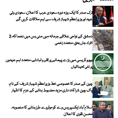
ترک صدر کا ایک روزہ دورہ سعودی عرب کا اعلان، سعودی ولی
عہد اور وزیراعظم شہباز شریف سے اہم ملاقات کریں گے
دمشق کے نواحی علاقے جرمانہ میں منی بس میں دھماکہ، 2
افراد جاں بحق، متعدد زخمی
بیوروکریسی میں بڑے پیمانے پر تقرر و تبادلے، متعدد اہم عہدوں
پر نئی تعیناتیاں
چین کے صدر کا خصوصی خط وزیراعظم شہباز شریف کے نام،
پاک چین شراکت داری مزید مضبوط بنانے کے عزم کا اظہار
اسلام آباد ایکسپریس وے کو موٹروے طرز بنانے کا منصوبہ،
محسن نقوی کا اعلان