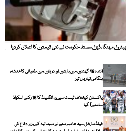
پیٹرول مہنگا، ڈیزل سستا، حکومت نے نئی قیمتوں کا اعلان کر دیا
پنج
آئندہ 48 گھنٹوں میں بارشوں اور دریاؤں میں طغیانی کا خدشہ،
ہنگامی تیاریاں تیز
پاکستان کیخلاف ٹیسٹ سیریز ، انگلینڈ کا 16 رکنی اسکواڈ
سامنے آ گیا
فیلڈ مارشل سید عاصم منیر اور صومالیہ کے وزیر دفاع کی