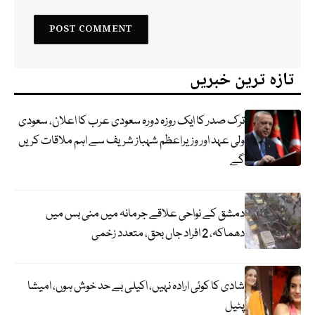
تازہ ترین خبریں
ترک صدر کا ایک روزہ دورہ سعودی عرب کا اعلان، سعودی
ولی عہد اور وزیراعظم شہباز شریف سے اہم ملاقات کریں
گے
دمشق کے نواحی علاقے جرمانہ میں منی بس میں
دھماکہ، 2 افراد جاں بحق، متعدد زخمی
شادی کا کوئی ارادہ نہیں، اکیلی بے حد خوش ہوں، امیشا
پٹیل