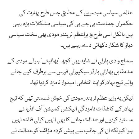
عالمی سیاسی مبصرین کے مطابق جس طرح بھارت کی
حکمراں جماعت بی جے پی کی سیاسی مشکلات بڑھ رہی
ہیں بالکل اسی طرح وزیراعظم نریندر مودی بھی سخت سیاسی
دباؤ کا شکار دکھائی دے رہے ہیں۔
سماج وادی پارٹی نے شاید یہی کچھ ’بھانپتے‘ ہوئے مودی کے
مدمقابل بھارتی بارڈر سیکیورٹی فورس سے برطرف کیے جانے
والے تیج بہادرکو اپنا انتخابی امیدوار نامزد کردیا تھا۔
لیکن یہ وزیراعظم نریندر مودی کی خوش قسمتی تھی کہ تیج
بہادر کے کاغذات نامزدگی الیکشن کمیشن آف انڈیا نے
مسترد کردیے اور عدالت جانے کا بھی انہیں کوئی فائدہ نہیں
ہوا کیونکہ ان کی جانب سے پیش کردہ مؤقف کو عدالت نے