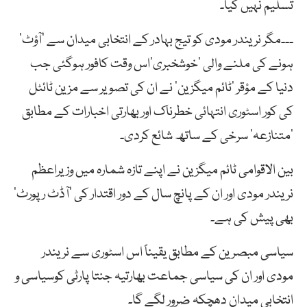
تسلیم نہیں کیا۔
۔۔۔مگر نریندر مودی کو تیج بہادر کے انتخابی میدان سے ’آؤٹ‘
ہونے کی ملنے والی ’خوشخبری‘اس وقت کافور ہوگئی جب
دنیا کے مؤقر ’ٹائم میگزین‘ نے ان کی تصویر سے مزین ٹائٹل
کی کور اسٹوری انتہائی خطرناک اور بھارتی اخبارات کے مطابق
’متنازعہ‘ سرخی کے ساتھ شائع کردی۔
بین الاقوامی ٹائم میگزین نے اپنے تازہ شمارہ میں وزیراعظم
نریندر مودی اور ان کے پانچ سال کے دور اقتدار کی ’آڈٹ رپورٹ‘
بھی پیش کی ہے۔
سیاسی مبصرین کے مطابق یقیناً اس اسٹوری سے نریندر
مودی اور ان کی سیاسی جماعت بھارتیہ جنتا پارٹی کوسیاسی و
انتخابی میدان دھچکہ ضرور لگے گا۔