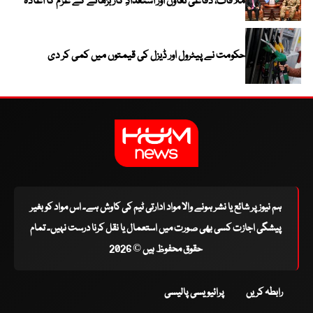
ملاقات، دفاعی تعاون اور استعدادِ کار بڑھانے کے عزم کا اعادہ
حکومت نے پیٹرول اور ڈیزل کی قیمتوں میں کمی کر دی
ہم نیوز پر شائع یا نشر ہونے والا مواد ادارتی ٹیم کی کاوش ہے۔ اس مواد کو بغیر
پیشگی اجازت کسی بھی صورت میں استعمال یا نقل کرنا درست نہیں۔ تمام
حقوق محفوظ ہیں © 2026
رابطہ کریں
پرائیویسی پالیسی