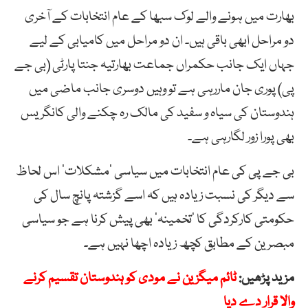
بھارت میں ہونے والے لوک سبھا کے عام انتخابات کے آخری
دو مراحل ابھی باقی ہیں۔ ان دو مراحل میں کامیابی کے لیے
جہاں ایک جانب حکمراں جماعت بھارتیہ جنتا پارٹی (بی جے
پی) پوری جان ماررہی ہے تو وہیں دوسری جانب ماضی میں
ہندوستان کی سیاہ و سفید کی مالک رہ چکنے والی کانگریس
بھی پورا زور لگارہی ہے۔
بی جے پی کی عام انتخابات میں سیاسی ’مشکلات‘ اس لحاظ
سے دیگر کی نسبت زیادہ ہیں کہ اسے گزشتہ پانچ سال کی
حکومتی کارکردگی کا ’تخمینہ‘ بھی پیش کرنا ہے جو سیاسی
مبصرین کے مطابق کچھ زیادہ اچھا نہیں ہے۔
مزید پڑھیں:
ٹائم میگزین نے مودی کو ہندوستان تقسیم کرنے
والا قرار دے دیا