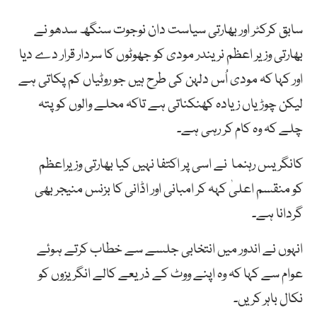
سابق کرکٹر اور بھارتی سیاست دان نوجوت سنگھ سدھو نے
بھارتی وزیر اعظم نریندر مودی کو جھوٹوں کا سردار قرار دے دیا
اور کہا کہ مودی اُس دلہن کی طرح ہیں جو روٹیاں کم پکاتی ہے
لیکن چوڑیاں زیادہ کھنکناتی ہے تاکہ محلے والوں کو پتہ
چلے کہ وہ کام کر رہی ہے۔
کانگریس رہنما نے اسی پر اکتفا نہیں کیا بھارتی وزیراعظم
کو منقسم اعلیٰ کہہ کر امبانی اور اڈانی کا بزنس منیجر بھی
گردانا ہے۔
انہوں نے اندور میں انتخابی جلسے سے خطاب کرتے ہوئے
عوام سے کہا کہ وہ اپنے ووٹ کے ذریعے کالے انگریزوں کو
نکال باہر کریں۔