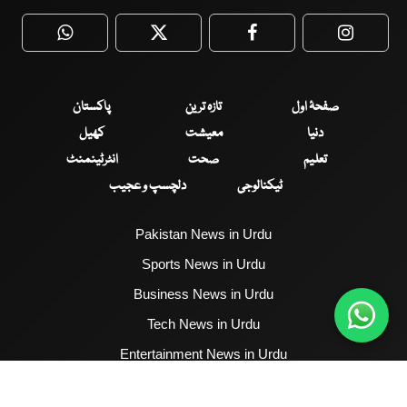
WhatsApp
Twitter
Facebook
Faceboo
صفحۂ اول
تازہ ترین
پاکستان
دنیا
معیشت
کھیل
تعلیم
صحت
انٹرٹینمنٹ
ٹیکنالوجی
دلچسپ و عجیب
Pakistan News in Urdu
Sports News in Urdu
Business News in Urdu
Tech News in Urdu
Entertainment News in Urdu
Health News in Urdu