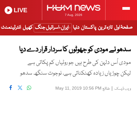
LIVE
7 Aug, 2026
صفحۂ اول
تازہ ترین
پاکستان
دنیا
ایران-اسرائیل جنگ
کھیل
انٹرٹینمنٹ
سدھو نے مودی کو جھوٹوں کا سردار قرار دے دیا
مودی اُس دلہن کی طرح ہیں جو روٹیاں کم پکاتی ہے
لیکن چوڑیاں زیادہ کھنکناتی ہے، نوجوت سنگھ سدھو
|
شائع
May 11, 2019 10:56 PM
ویب ڈیسک