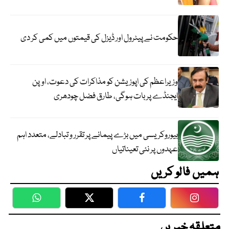
حکومت نے پیٹرول اور ڈیزل کی قیمتوں میں کمی کر دی
وزیراعظم کی اپوزیشن کو مذاکرات کی دعوت، اوپن
ایجنڈے پر بات ہوگی، طارق فضل چودھری
بیوروکریسی میں بڑے پیمانے پر تقرر و تبادلے، متعدد اہم
عہدوں پر نئی تعیناتیاں
ہمیں فالو کریں
WhatsApp
Twitter
Facebook
Faceboo
متعلقہ خبریں