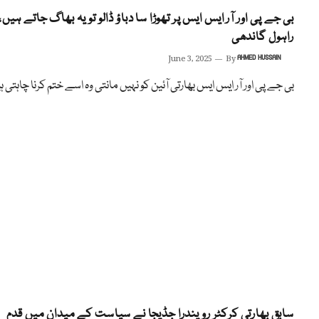
بی جے پی اور آر ایس ایس پر تھوڑا سا دباؤ ڈالو تو یہ بھاگ جاتے ہیں،
راہول گاندھی
June 3, 2025
By
AHMED HUSSAIN
بی جے پی اور آر ایس ایس بھارتی آئین کو نہیں مانتی وہ اسے ختم کرنا چاہتی ہ
سابق بھارتی کرکٹر رویندرا جڈیجا نے سیاست کے میدان میں قدم