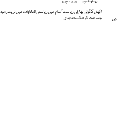
ویب ڈیسک
By
May 7, 2021
اکِھل گگوئی بھارتی ریاست آسام میں ریاستی انتخابات میں نریندر مو
جماعت کو شکست دیدی
 بی