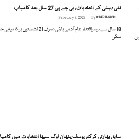
نئی دہلی کے انتخابات، بی جے پی 27 سال بعد کامیاب
February 8, 2025
By
AHMED HUSSAIN
10 سال سے برسراقتدار عام آدمی پارٹی صرف 21 نشستوں پ
سکی
یں
سابق بھارتی کرکٹر یوسف پٹھان لوک سبھا انتخابات میں کامی