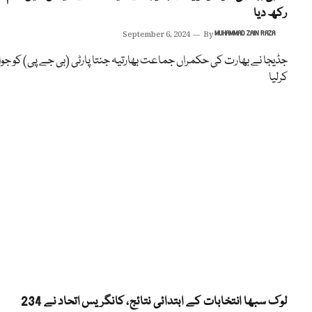
رکھ دیا
September 6, 2024
By
MUHAMMAD ZAIN RAZA
جڈیجا نے بھارت کی حکمراں جماعت بھارتیہ جنتا پارٹی (بی جے پی) کو جوا
کرلیا
لوک سبھا انتخابات کے ابتدائی نتائج، کانگریس اتحاد نے 234