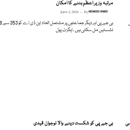
مرتبہ وزیر اعظم بننے کا امکان
June 2, 2024
By
MEHMOOD AHMED
امیابی
بی جے پی اور دیگ
نشستیں مل سکتی ہیں ، ایگزٹ پول
ہی
بی جے پی کو شکست دینے والا نوجوان قیدی