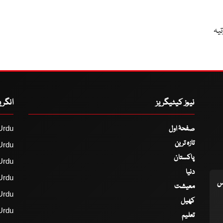
تیہ
نیوز کیٹیگریز
انگر
صفحۂ اول
Urdu
تازہ ترین
Urdu
پاکستان
Urdu
دنیا
Urdu
اس
معیشت
Urdu
کھیل
Urdu
تعلیم