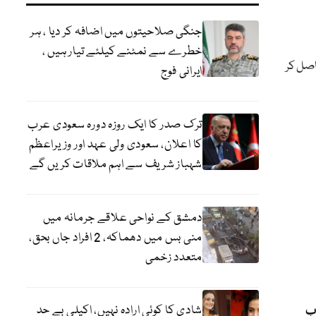
جنگی صلاحیتوں میں اضافہ کر دیا ، ہر
خطرے سے نمٹنے کیلئے تیار ہیں ،
ر کامیابی حاصل کر
ایرانی فوج
ترک صدر کا ایک روزہ دورہ سعودی عرب
کا اعلان، سعودی ولی عہد اور وزیراعظم
شہباز شریف سے اہم ملاقات کریں گے
دمشق کے نواحی علاقے جرمانہ میں
منی بس میں دھماکہ، 2 افراد جاں بحق،
متعدد زخمی
شادی کا کوئی ارادہ نہیں، اکیلی بے حد
اب