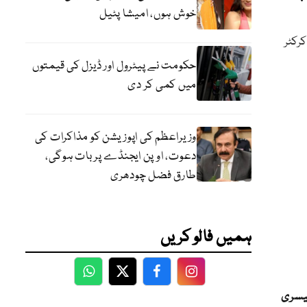
خوش ہوں، امیشا پٹیل
کرکٹر
حکومت نے پیٹرول اور ڈیزل کی قیمتوں
میں کمی کر دی
وزیراعظم کی اپوزیشن کو مذاکرات کی
دعوت، اوپن ایجنڈے پر بات ہوگی،
طارق فضل چودھری
ہمیں فالو کریں
WhatsApp
Twitter
Facebook
Facebook
تیسری