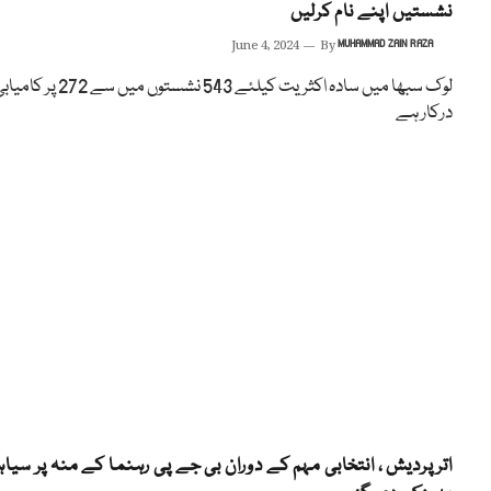
نشستیں اپنے نام کرلیں
June 4, 2024
By
MUHAMMAD ZAIN RAZA
لوک سبھا میں سادہ اکثریت کیلئے 543 نشستوں میں سے 272 پر ک
درکار ہے
اتر پردیش ، انتخابی مہم کے دوران بی جے پی رہنما کے منہ پر سیا