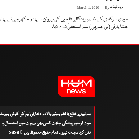
ویب ڈیسک
By
March 1, 2020
مودی سرکاری کے ظلم پر بنگالی فلموں کی ہیروئن سبھدرا مکھر جی نے بھار
جنتا پارٹی (بی جے پی) سے استعفیٰ دے دیا۔
ہم نیوز پر شائع یا نشر ہونے والا مواد ادارتی ٹیم کی کاوش ہے۔ 
مواد کو بغیر پیشگی اجازت کسی بھی صورت میں استعمال یا
نقل کرنا درست نہیں۔ تمام حقوق محفوظ ہیں © 2026