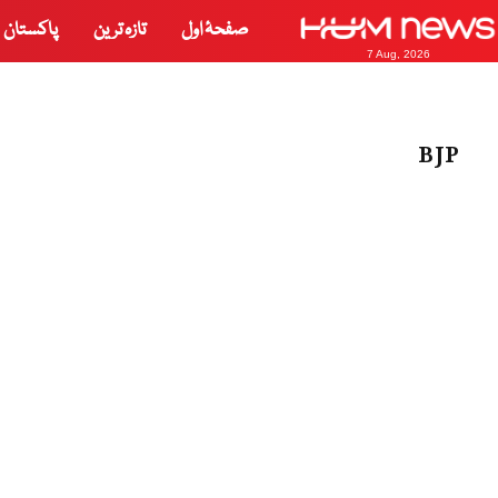
صفحۂ اول
تازہ ترین
پاکستان
7 Aug, 2026
BJP