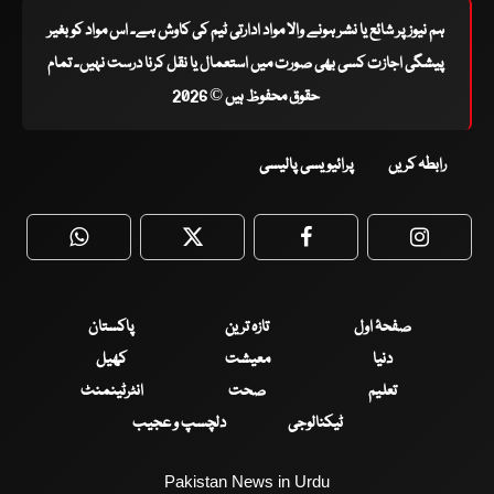
ہم نیوز پر شائع یا نشر ہونے والا مواد ادارتی ٹیم کی کاوش ہے۔ اس مواد کو بغیر
پیشگی اجازت کسی بھی صورت میں استعمال یا نقل کرنا درست نہیں۔ تمام
حقوق محفوظ ہیں © 2026
رابطہ کریں
پرائیویسی پالیسی
WhatsApp
Twitter
Facebook
Faceboo
صفحۂ اول
تازہ ترین
پاکستان
دنیا
معیشت
کھیل
تعلیم
صحت
انٹرٹینمنٹ
ٹیکنالوجی
دلچسپ و عجیب
Pakistan News in Urdu