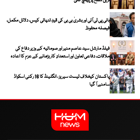
ترین سطح پر پہنچ گئی
بانی پی ٹی آئی اور بشریٰ بی بی کی قیدِ تنہائی کیس، دلائل مکمل،
فیصلہ محفوظ
فیلڈ مارشل سید عاصم منیر اور صومالیہ کے وزیر دفاع کی
ملاقات، دفاعی تعاون اور استعدادِ کار بڑھانے کے عزم کا اعادہ
پاکستان کیخلاف ٹیسٹ سیریز ، انگلینڈ کا 16 رکنی اسکواڈ
سامنے آ گیا