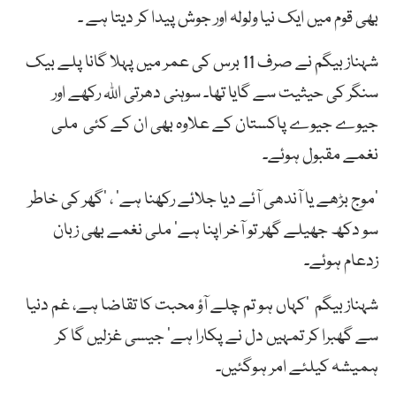
بھی قوم میں ایک نیا ولولہ اور جوش پیدا کر دیتا ہے ۔
شہناز بیگم نے صرف 11 برس کی عمر میں پہلا گانا پلے بیک
سنگر کی حیثیت سے گایا تھا۔ سوہنی دھرتی اللہ رکھے اور
جیوے جیوے پاکستان کے علاوہ بھی ان کے کئی ملی
نغمے مقبول ہوئے۔
’موج بڑھے یا آندھی آئے دیا جلائے رکھنا ہے‘ ، ’گھر کی خاطر
سو دکھ جھیلے گھر تو آخر اپنا ہے‘ ملی نغمے بھی زبان
زدعام ہوئے۔
شہناز بیگم ’کہاں ہو تم چلے آؤ محبت کا تقاضا ہے، غم دنیا
سے گھبرا کر تمہیں دل نے پکارا ہے‘ جیسی غزلیں گا کر
ہمیشہ کیلئے امر ہوگئیں۔