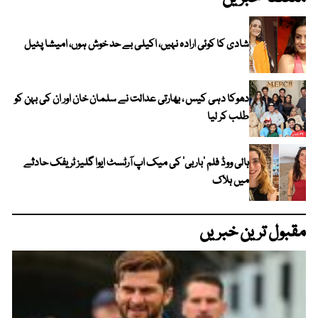
شادی کا کوئی ارادہ نہیں، اکیلی بے حد خوش ہوں، امیشا پٹیل
دھوکا دہی کیس ، بھارتی عدالت نے سلمان خان اور ان کی بہن کو
طلب کر لیا
ہالی ووڈ فلم ’باربی‘ کی میک اپ آرٹسٹ ایوا گلیز ٹریفک حادثے
میں ہلاک
مقبول ترین خبریں