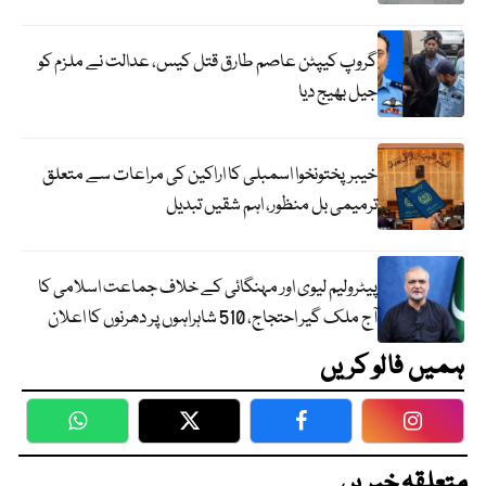
گروپ کیپٹن عاصم طارق قتل کیس، عدالت نے ملزم کو
جیل بھیج دیا
خیبرپختونخوا اسمبلی کا اراکین کی مراعات سے متعلق
ترمیمی بل منظور، اہم شقیں تبدیل
پیٹرولیم لیوی اور مہنگائی کے خلاف جماعت اسلامی کا
آج ملک گیر احتجاج، 510 شاہراہوں پر دھرنوں کا اعلان
ہمیں فالو کریں
WhatsApp
Twitter
Facebook
Faceboo
متعلقہ خبریں