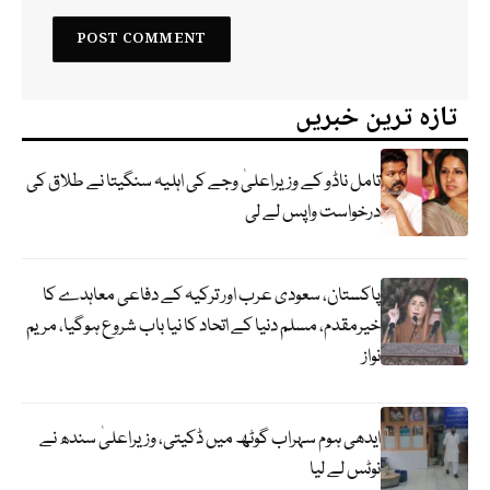
تازہ ترین خبریں
تامل ناڈو کے وزیراعلیٰ وجے کی اہلیہ سنگیتا نے طلاق کی
درخواست واپس لے لی
پاکستان، سعودی عرب اور ترکیہ کے دفاعی معاہدے کا
خیرمقدم، مسلم دنیا کے اتحاد کا نیا باب شروع ہوگیا، مریم
نواز
ایدھی ہوم سہراب گوٹھ میں ڈکیتی، وزیراعلیٰ سندھ نے
نوٹس لے لیا