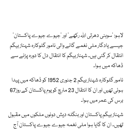
لاہو: ’سوہنی دھرتی اللہ رکھے‘ اور ’جیوے جیوے پاکستان‘
جیسے یادگار ملی نغمے گانے والی نامور گلوکارہ شہناز بیگم
انتقال کر گئی ہیں۔ شہنازبیگم کا انتقال دل کا دورہ پڑنے سے
ڈھاکہ میں ہوا۔
نامور گلوکارہ شہناز بیگم 2 جنوری 1952 کو ڈھاکہ میں پیدا
ہوئی تھیں اور ان کا انتقال 23 مارچ کو یوم پاکستان کے روز67
برس کی عمر میں ہوا۔
شہناز بیگم پاکستان اور بنگلہ دیش دونوں ملکوں میں مقبول
تھیں۔ ان کا گایا ہوا ملی نغمہ جیوے جیوے پاکستان آج