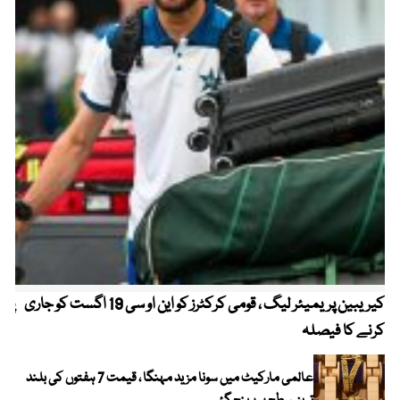
کیریبین پریمیئر لیگ ، قومی کرکٹرز کو این او سی 19 اگست کو جاری
پیٹ
کرنے کا فیصلہ
عالمی مارکیٹ میں سونا مزید مہنگا ، قیمت 7 ہفتوں کی بلند