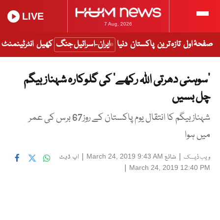
LIVE
7 Aug, 2026
صفحۂ اول
تازہ ترین
پاکستان
دنیا
ایران-اسرائیل جنگ
کھیل
انٹرٹینمنٹ
‘سوہنی دھرتی اللہ رکھے’ کی گلوکارہ شہناز بیگم
چل بسیں
شہنازبیگم کا انتقال یوم پاکستان کے روز67 برس کی عمر
میں ہوا
|
شائع
|
اپ ڈیٹ
March 24, 2019 9:43 AM
ویب ڈیسک
|
March 24, 2019 12:40 PM