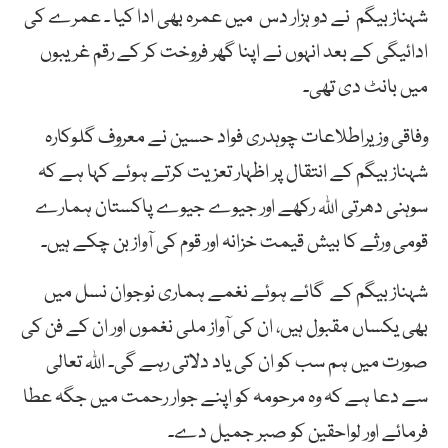
شہناز بیگم نے دو ہزار دس میں عمرہ بھی ادا کیا ۔ عمرے کی
ادائیگی کے بعد انہوں نے اپنا گھر فروخت کر کے رقم غریبوں
میں بانٹ دی تھی۔
وفاقی وزیراطلاعات چوہدری فواد حسین نے معروف گلوکارہ
شہناز بیگم کے انتقال پر اظہار تعزیت کرتے ہوئے کہا ہے کہ
سوہنی دھرتی اللہ رکھے اور جیوے جیوے پاکستان ہمارے
قومی ورثے کا بیش قیمت خزانہ اور قوم کی آواز بن چکے ہیں۔
شہناز بیگم کے گائے ہوئے نغمے ہماری نوجوان نسل میں
بھی یکساں مقبول ہیں، ان کی آواز ملی نغموں اور ان کے فن کی
صورت میں ہم سب کو ان کی یاد دلاتی رہے گی۔ اللہ تعالی
سے دعا ہے کہ وہ مرحومہ کو اپنے جوار رحمت میں جگہ عطا
فرمائے اور لواحقین کو صبر جمیل دے۔