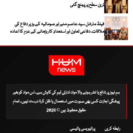
ترین سطح پر پہنچ گئی
فیلڈ مارشل سید عاصم منیر اور صومالیہ کے وزیر دفاع کی
ملاقات، دفاعی تعاون اور استعدادِ کار بڑھانے کے عزم کا اعادہ
ہم نیوز پر شائع یا نشر ہونے والا مواد ادارتی ٹیم کی کاوش ہے۔ اس مواد کو بغیر
پیشگی اجازت کسی بھی صورت میں استعمال یا نقل کرنا درست نہیں۔ تمام
حقوق محفوظ ہیں © 2026
رابطہ کریں
پرائیویسی پالیسی