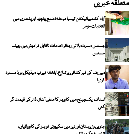
متعلقہ خبریں
آزاد کشمیرالیکشن تیسرا مرحلہ؛ضلع پونچھ اور پلندری میں
انتخابات مؤخر
جسٹس مسرت ہلالی ریٹائر؛خدمات ناقابل فراموش ہیں،چیف
جسٹس
میر رضا کی قبر کشائی پر تنازع،اہلخانہ نے نیا میڈیکل بورڈ مسترد
کردیا
اسٹاک ایکسچینج میں کاروبار کا منفی آغاز ، ڈالر کی قیمت گر
گئی
جنوبی وزیرستان اور دیر میں سکیورٹی فورسز کی کارروائیاں ،