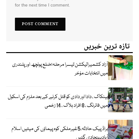
for the next time I comment.
تازہ ترین خبریں
آزاد کشمیرالیکشن تیسرا مرحلہ؛ضلع پونچھ اور پلندری
میں انتخابات مؤخر
بینکاک ، دادا اور دادی کو قتل کرنے کے بعد ملزم کی اسکول
میں فائرنگ ، 8 افراد ہلاک ، 14 زخمی
براڈ پیک حادثہ،5غیرملکی کوہ پیماؤں کی میتیں اسلام
آبادپہنچادی گئیں