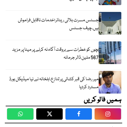
جسٹس مسرت ہلالی ریٹائر؛خدمات ناقابل فراموش
ہیں،چیف جسٹس
بچوں کو خطرات سے بروقت آگاہ نہ کرنے پر میٹا پر مزید
567 ملین ڈالر جرمانہ
میر رضا کی قبر کشائی پر تنازع،اہلخانہ نے نیا میڈیکل بورڈ
مسترد کردیا
ہمیں فالو کریں
WhatsApp
Twitter
Facebook
Faceboo