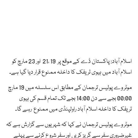
اسلام آباد: پاکستان ڈے کے موقع پر 19 ،21 اور 23 مارچ کو
اسلام آباد میں ہیوی ٹریفک کا داخلہ ممنوع قرار دیا گیا ہے۔
موٹر وے پولیس ترجمان کے مطابق اس سلسلہ میں 19 مارچ
00:00 بجے سے دن 14:00 بجے تک تمام قسم کی ہیوی
ٹریفک کا داخلہ اسلام آباد راولپنڈی میں ممنوع رہے گا۔
موٹر وے پولیس ترجمان نے کہا کہ شہریوں سے گزارش ہے کہ
غیرضروری سفر سے گریز کریں اور سفر شروع کرنے سے پہلے