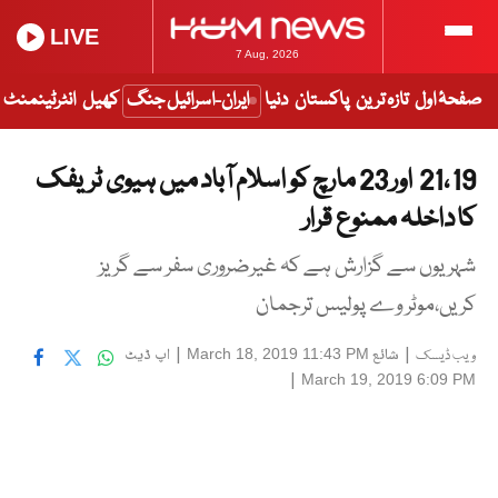
LIVE
7 Aug, 2026
صفحۂ اول
تازہ ترین
پاکستان
دنیا
ایران-اسرائیل جنگ
کھیل
انٹرٹینمنٹ
19 ،21 اور 23 مارچ کو اسلام آباد میں ہیوی ٹریفک
کا داخلہ ممنوع قرار
شہریوں سے گزارش ہے کہ غیرضروری سفر سے گریز
کریں،موٹر وے پولیس ترجمان
|
شائع
|
اپ ڈیٹ
March 18, 2019 11:43 PM
ویب ڈیسک
|
March 19, 2019 6:09 PM