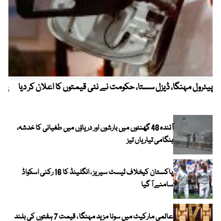
پیٹرول مہنگا، ڈیزل سستا، حکومت نے نئی قیمتوں کا اعلان کر دیا
پنج
آئندہ 48 گھنٹوں میں بارشوں اور دریاؤں میں طغیانی کا خدشہ،
ہنگامی تیاریاں تیز
پاکستان کیخلاف ٹیسٹ سیریز ، انگلینڈ کا 16 رکنی اسکواڈ
سامنے آ گیا
عالمی مارکیٹ میں سونا مزید مہنگا ، قیمت 7 ہفتوں کی بلند