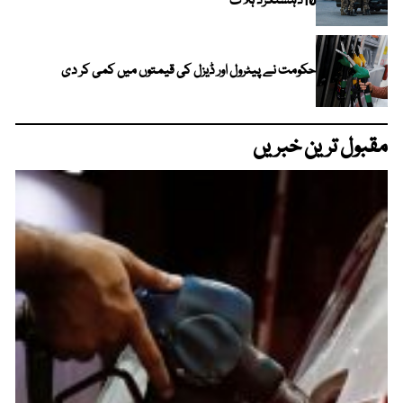
10دہشتگرد ہلاک
حکومت نے پیٹرول اور ڈیزل کی قیمتوں میں کمی کر دی
مقبول ترین خبریں