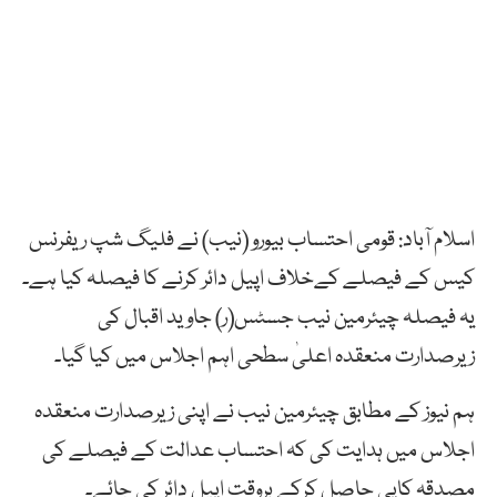
اسلام آباد: قومی احتساب بیورو (نیب) نے فلیگ شپ ریفرنس
کیس کے فیصلے کےخلاف اپیل دائر کرنے کا فیصلہ کیا ہے۔
یہ فیصلہ چیئرمین نیب جسٹس(ر) جاوید اقبال کی
زیرصدارت منعقدہ اعلیٰ سطحی اہم اجلاس میں کیا گیا۔
ہم نیوز کے مطابق چیئرمین نیب نے اپنی زیرصدارت منعقدہ
اجلاس میں ہدایت کی کہ احتساب عدالت کے فیصلے کی
مصدقہ کاپی حاصل کرکے بروقت اپیل دائر کی جائے۔