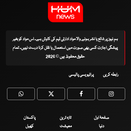
ہم نیوز پر شائع یا نشر ہونے والا مواد ادارتی ٹیم کی کاوش ہے۔ اس مواد کو بغیر
پیشگی اجازت کسی بھی صورت میں استعمال یا نقل کرنا درست نہیں۔ تمام
حقوق محفوظ ہیں © 2026
رابطہ کریں
پرائیویسی پالیسی
WhatsApp
Twitter
Facebook
Faceboo
صفحۂ اول
تازہ ترین
پاکستان
دنیا
معیشت
کھیل