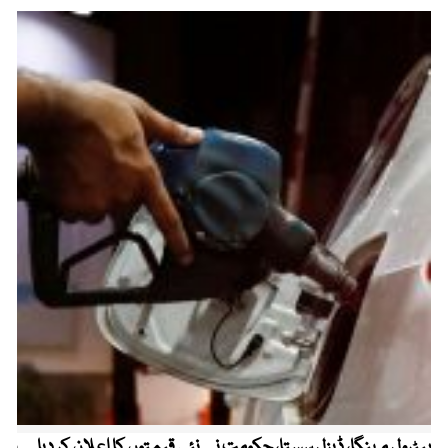
پیٹرول مہنگا، ڈیزل سستا، حکومت نے نئی قیمتوں کا اعلان کر دیا
پنج