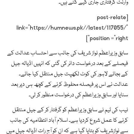
وارنٹ گرفتاری جاری کیے گئے ہیں۔
[post-relate
link=”https://humnews.pk//latest/117055/”
position =”right”]
سابق وزیراعظم نواز شریف کی جانب سے احتساب عدالت کے
فیصلے کے بعد درخواست دائر کی گئی کہ انہیں اڈیالہ جیل
کے بجائے لاہور کی کوٹ لکھپت جیل منتقل کیا جائے۔
عدالت نے اس پر فیصلہ محفوظ کرنے کے کچھ ہی دیر بعد
سنایا اور سابق وزیراعظم کی درخواست منظور کر لی۔
نیب کی ٹیم نے سابق وزیراعظم کو گرفتار کر کے جیل منتقل
کرنے کا عمل شروع کردیا ہے۔ اسلام آباد انتظامیہ کی جانب
سے نوازشریف کو بتایا گیا ہے کہ ان کو آج رات اڈیالہ جیل میں