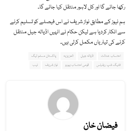
رکھا جائے گا اور کل لاہور منتقل کیا جائے گا۔
ہم نیوز کے مطابق نواز شریف نے اس فیصلے کو تسلیم کرنے
سے انکار کردیا ہے لیکن حکام نے انہیں اڈیالہ جیل منتقل
کرنے کی تیاریاں مکمل کرلی ہیں۔
احتساب عدالت
اڈیالہ جیل
العزیزیہ
پاکستان مسلم لیگ
فلیگ شپ ریفرنس
قومی احتساب بیورو
نواز شریف
نیب
فیضان خان