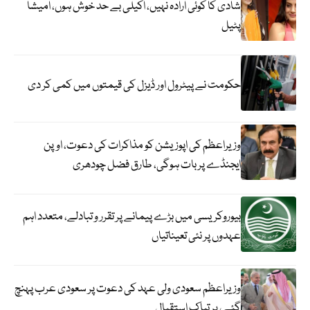
شادی کا کوئی ارادہ نہیں، اکیلی بے حد خوش ہوں، امیشا
پٹیل
حکومت نے پیٹرول اور ڈیزل کی قیمتوں میں کمی کر دی
وزیراعظم کی اپوزیشن کو مذاکرات کی دعوت، اوپن
ایجنڈے پر بات ہوگی، طارق فضل چودھری
بیوروکریسی میں بڑے پیمانے پر تقرر و تبادلے، متعدد اہم
عہدوں پر نئی تعیناتیاں
وزیراعظم سعودی ولی عہد کی دعوت پر سعودی عرب پہنچ
گئے، پر تپاک استقبال