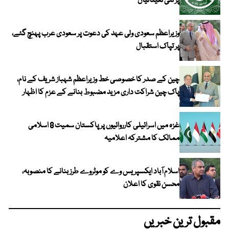
پر نئی تعیناتیاں
وزیراعظم سعودی ولی عہد کی دعوت پر سعودی عرب پہنچ گئے،
پر تپاک استقبال
چین کے صدر کا خصوصی خط وزیراعظم شہباز شریف کے نام،
پاک چین شراکت داری مزید مضبوط بنانے کے عزم کا اظہار
غزہ میں اسرائیلی کارروائیوں پر پاکستان سمیت 8 اسلامی
ممالک کا مشترکہ اعلامیہ
اسلام آباد ایکسپریس وے کو موٹروے طرز بنانے کا منصوبہ،
محسن نقوی کا اعلان
مقبول ترین خبریں