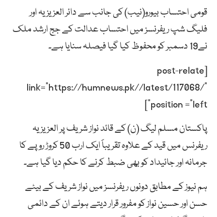
قومی احتساب بیورو(نیب) کی جانب سے دائر العزیزیہ اور
فلیگ شپ ریفرنسز میں احتساب عدالت کے جج ارشد ملک
نے19 دسمبر کو محفوظ کیا گیا فیصلہ سنایا ہے۔
[post-relate
link=”https://humnews.pk//latest/117068/”
position =”left”]
پاکستان مسلم لیگ (ن) کے قائد نواز شریف پر العزیزیہ
ریفرنس میں قید کے علاوہ تقریباََ ایک ارب 50 کروڑ روپے کا
جرمانہ اور جائیداد کو بھی ضبط کرنے کا حکم دیا گیا ہے۔
ہم نیوز کے مطابق دونوں ریفرنسز میں نواز شریف کے بیٹے
حسن اور حسین نواز کو مفرور قرار دیتے ہوئے ان کے دائمی