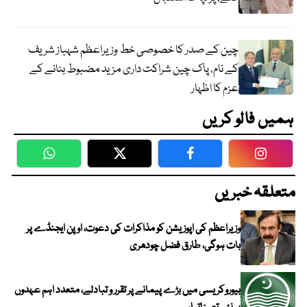
چین کے صدر کا خصوصی خط وزیراعظم شہباز شریف
کے نام، پاک چین شراکت داری مزید مضبوط بنانے کے
عزم کا اظہار
ہمیں فالو کریں
WhatsApp
Twitter
Facebook
Faceboo
متعلقہ خبریں
وزیراعظم کی اپوزیشن کو مذاکرات کی دعوت، اوپن ایجنڈے پر
بات ہوگی، طارق فضل چودھری
بیوروکریسی میں بڑے پیمانے پر تقرر و تبادلے، متعدد اہم عہدوں