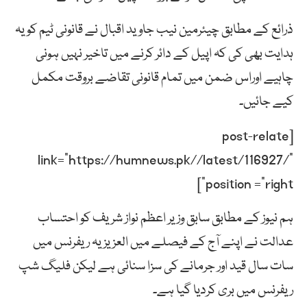
ذرائع کے مطابق چیئرمین نیب جاوید اقبال نے قانونی ٹیم کو یہ
ہدایت بھی کی کہ اپیل کے دائر کرنے میں تاخیر نہیں ہونی
چاہیے اوراس ضمن میں تمام قانونی تقاضے بروقت مکمل
کیے جائیں۔
[post-relate
link=”https://humnews.pk//latest/116927/”
position =”right”]
ہم نیوز کے مطابق سابق وزیر اعظم نواز شریف کو احتساب
عدالت نے اپنے آج کے فیصلے میں العزیزیہ ریفرنس میں
سات سال قید اور جرمانے کی سزا سنائی ہے لیکن فلیگ شپ
ریفرنس میں بری کردیا گیا ہے۔