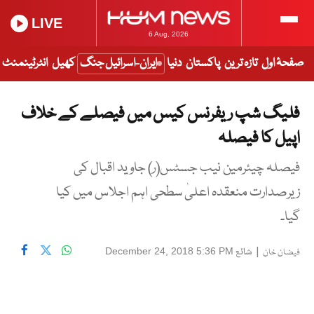
LIVE
6 Aug, 2026
صفحۂ اول
تازہ ترین
پاکستان
دنیا
ایران-اسرائیل جنگ
کھیل
انٹرٹینمنٹ
فلیگ شپ ریفرنس کیس میں فیصلے کے خلاف
اپیل کا فیصلہ
فیصلہ چیئرمین نیب جسٹس(ر) جاوید اقبال کی
زیرصدارت منعقدہ اعلیٰ سطحی اہم اجلاس میں کیا
گیا۔
|
شائع
December 24, 2018 5:36 PM
فیضان خان