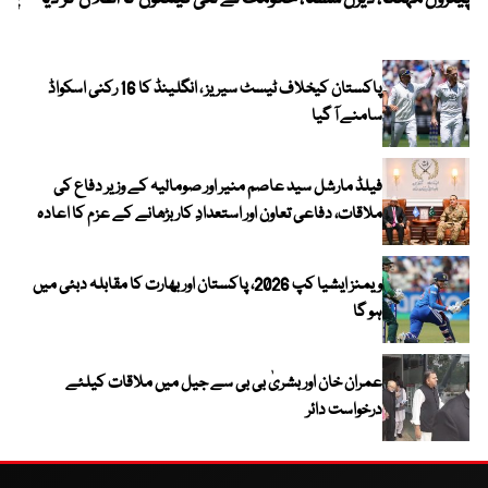
پاکستان کیخلاف ٹیسٹ سیریز ، انگلینڈ کا 16 رکنی اسکواڈ
سامنے آ گیا
فیلڈ مارشل سید عاصم منیر اور صومالیہ کے وزیر دفاع کی
ملاقات، دفاعی تعاون اور استعدادِ کار بڑھانے کے عزم کا اعادہ
ویمنز ایشیا کپ 2026، پاکستان اور بھارت کا مقابلہ دبئی میں
ہو گا
عمران خان اور بشریٰ بی بی سے جیل میں ملاقات کیلئے
درخواست دائر