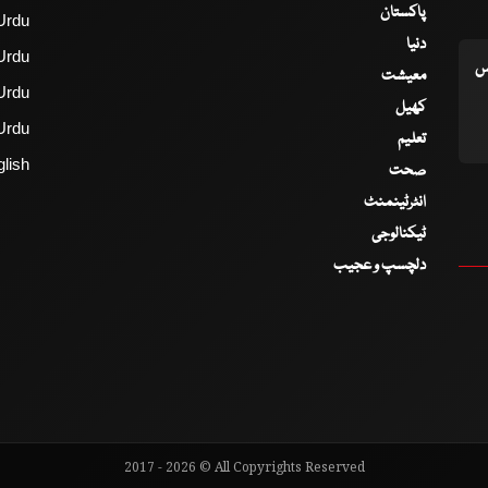
پاکستان
Urdu
دنیا
Urdu
اس
معیشت
Urdu
کھیل
Urdu
تعلیم
lish
صحت
انٹرٹینمنٹ
ٹیکنالوجی
دلچسپ و عجیب
2017 - 2026 © All Copyrights Reserved