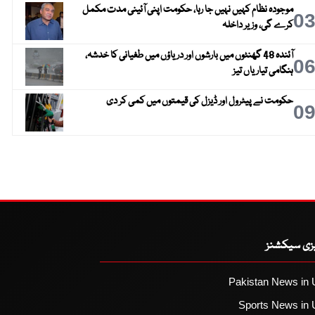
موجودہ نظام کہیں نہیں جا رہا، حکومت اپنی آئینی مدت مکمل
0
کرے گی، وزیر داخلہ
آئندہ 48 گھنٹوں میں بارشوں اور دریاؤں میں طغیانی کا خدشہ،
0
ہنگامی تیاریاں تیز
حکومت نے پیٹرول اور ڈیزل کی قیمتوں میں کمی کر دی
0
یزی سیکشنز
Pakistan News in 
Sports News in 