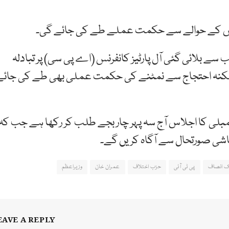
لاس کے حوالے سے حکمت عملے طے کی جائے گی۔
ے بلائی گئی آل پارٹیز کانفرنس (اے پی سی) پر تبادلہ
 ممکنہ احتجاج سے نمٹنے کی حکمت عملی بھی طے کی جائے
ی کا اجلاس آج سہ پہر چار بجے طلب کر رکھا ہے جب کہ
اشی صورتحال سے آگاہ کریں گے۔
ک انصاف
پی ٹی آئی
حزب اختلاف
عمران خان
وزیراعظم
EAVE A REPLY