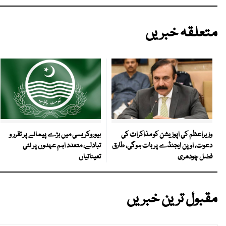
متعلقہ خبریں
بیوروکریسی میں بڑے پیمانے پر تقرر و
وزیراعظم کی اپوزیشن کو مذاکرات کی
تبادلے، متعدد اہم عہدوں پر نئی
دعوت، اوپن ایجنڈے پر بات ہوگی، طارق
تعیناتیاں
فضل چودھری
مقبول ترین خبریں