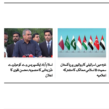
غزہ میں اسرائیلی کارروائیوں پر پاکستان
اسلام آباد ایکسپریس وے کو موٹروے
سمیت 8 اسلامی ممالک کا مشترکہ
طرز بنانے کا منصوبہ، محسن نقوی کا
اعلامیہ
اعلان