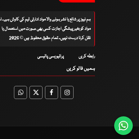
ہم نیوز پر شائع یا نشر ہونے والا مواد ادارتی ٹیم کی کاوش ہے۔ 
مواد کو بغیر پیشگی اجازت کسی بھی صورت میں استعمال یا
نقل کرنا درست نہیں۔ تمام حقوق محفوظ ہیں © 2026
رابطہ کریں
پرائیویسی پالیسی
ہمیں فالو کریں
WhatsApp
Twitter
Facebook
Facebook