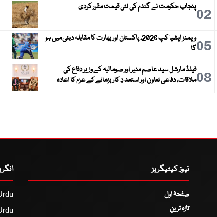
پنجاب حکومت نے گندم کی نئی قیمت مقرر کردی
3
02
ویمنز ایشیا کپ 2026، پاکستان اور بھارت کا مقابلہ دبئی میں ہو
6
05
گا
فیلڈ مارشل سید عاصم منیر اور صومالیہ کے وزیر دفاع کی
9
08
ملاقات، دفاعی تعاون اور استعدادِ کار بڑھانے کے عزم کا اعادہ
نیوز کیٹیگریز
انگر
صفحۂ اول
Urdu
تازہ ترین
Urdu