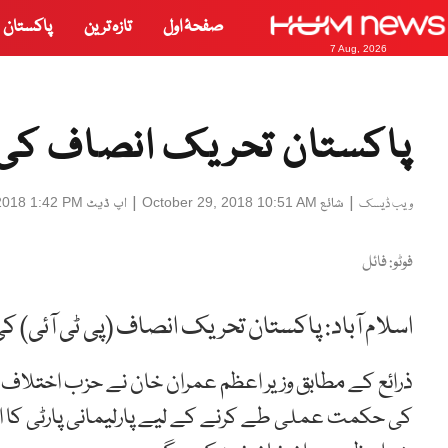
صفحۂ اول
تازہ ترین
پاکستان
7 Aug, 2026
پاکستان تحریک انصاف کی پ
|
شائع
|
اپ ڈیٹ
2018 1:42 PM
October 29, 2018 10:51 AM
ویب ڈیسک
فوٹو: فائل
اسلام آباد: پاکستان تحریک انصاف (پی ٹی آئی) کی
ذرائع کے مطابق وزیر اعظم عمران خان نے حزب اختلاف ک
کی حکمت عملی طے کرنے کے لیے پارلیمانی پارٹی کا