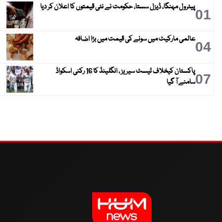
پیٹرول مہنگا، ڈیزل سستا، حکومت نے نئی قیمتوں کا اعلان کر دیا
01
عالمی مارکیٹ میں سونے کی قیمت میں بڑا اضافہ
04
پاکستان کیخلاف ٹیسٹ سیریز ، انگلینڈ کا 16 رکنی اسکواڈ
07
سامنے آ گیا