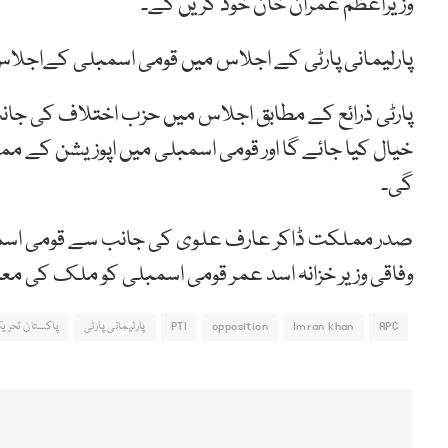
وزیراعظم عمران خان خود کریں گے۔
پارلیمانی پارٹی کے اجلاس میں قومی اسمبلی کےاج
پارٹی ذرائع کے مطابق اجلاس میں حزب اختلاف کی جانب س
خیال کیا جائے گا اور قومی اسمبلی میں اپوزیشن کے
گی۔
صدر مملکت ڈاکر عارف علوی کی جانب سے قومی اسمبل
وفاقی وزیر خزانہ اسد عمر قومی اسمبلی کو ملک کی مع
APC
Imran khan
opposition
PTI
پارلیمانی پارٹی
پاکستان تحری