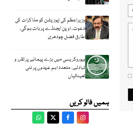
وزیراعظم کی اپوزیشن کو مذاکرات کی
دعوت، اوپن ایجنڈے پر بات ہوگی،
طارق فضل چودھری
بیوروکریسی میں بڑے پیمانے پر تقرر و
تبادلے، متعدد اہم عہدوں پر نئی
تعیناتیاں
ہمیں فالو کریں
WhatsApp
Twitter
Facebook
Facebook