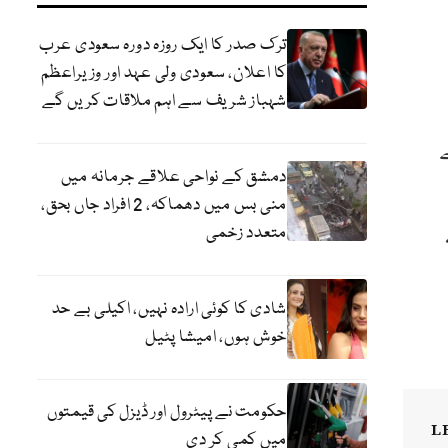
ترک صدر کا ایک روزہ دورہ سعودی عرب
کا اعلان، سعودی ولی عہد اور وزیراعظم
شہباز شریف سے اہم ملاقات کریں گے
دمشق کے نواحی علاقے جرمانہ میں
منی بس میں دھماکہ، 2 افراد جاں بحق،
متعدد زخمی
شادی کا کوئی ارادہ نہیں، اکیلی بے حد
خوش ہوں، امیشا پٹیل
حکومت نے پیٹرول اور ڈیزل کی قیمتوں
L
میں کمی کر دی