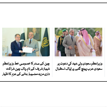
وزیراعظم سعودی ولی عہد کی دعوت پر
چین کے صدر کا خصوصی خط وزیراعظم
سعودی عرب پہنچ گئے، پر تپاک استقبال
شہباز شریف کے نام، پاک چین شراکت
داری مزید مضبوط بنانے کے عزم کا اظہار