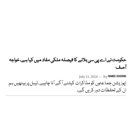
حکومت نے اے پی سی بلانے کا فیصلہ ملکی مفاد میں کیا ہے، خواجہ
آصف
July 11, 2024
By
AHMED HUSSAIN
اپوزیشن جماعتوں کو مذاکرات کیلئے آگے آنا چاہیے، ٹیبل پر بیٹھیں ہم
ان کے تحفظات دور کریں گے۔