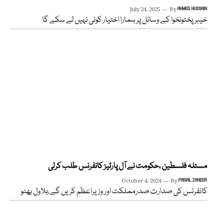
July 24, 2025
By
AHMED HUSSAIN
خیبر پختونخوا کے وسائل پر ہمارا اختیار کوئی نہیں لے سکے گا
مسئلہ فلسطین ،حکومت نے آل پارٹیز کانفرنس طلب کرلی
October 4, 2024
By
FAISAL ZAHEER
کانفرنس کی صدارت صدرمملکت اور وزیراعظم کریں گے،بلاول بھٹو