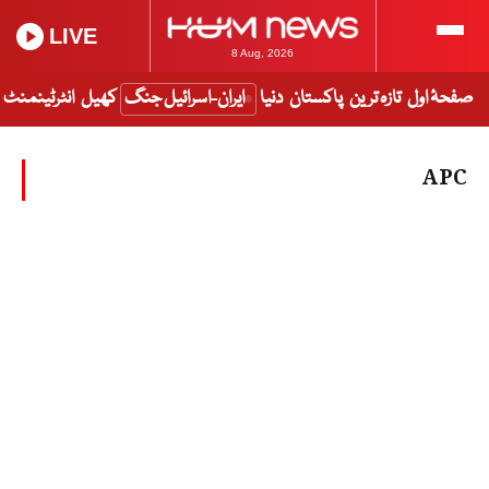
LIVE
8 Aug, 2026
صفحۂ اول
تازہ ترین
پاکستان
دنیا
ایران-اسرائیل جنگ
کھیل
انٹرٹینمنٹ
APC