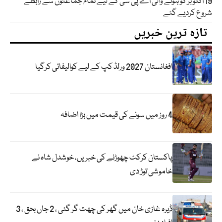
19 اکتوبر کو ہونے والی اے پی سی کے لیے تمام جماعتوں سے رابطے
شروع کردیے گئے
تازہ ترین خبریں
افغانستان 2027 ورلڈ کپ کے لیے کوالیفائی کرگیا
4 روز میں سونے کی قیمت میں بڑا اضافہ
پاکستان کرکٹ چھوڑنے کی خبریں، خوشدل شاہ نے
خاموشی توڑ دی
ڈیرہ غازی خان میں گھر کی چھت گر گئی ، 2 جاں بحق ، 3