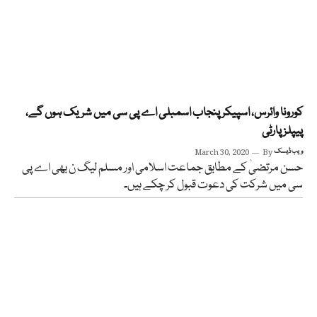
کورونا وائرس، اسپیکر پنجاب اسمبلی اے پی سی میں شریک ہوں گے،
پیپلز پارٹی
ویب ڈیسک
By
March 30, 2020
حسن مرتضیٰ کے مطابق جماعت اسلامی اور مسلم لیگ ن بھی اے پی
سی میں شرکت کی دعوت قبول کر چکے ہیں۔