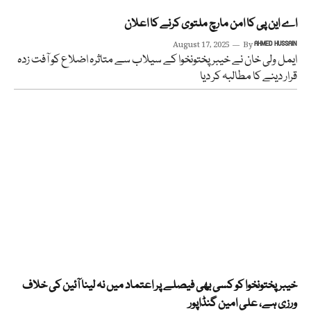
اے این پی کا امن مارچ ملتوی کرنے کا اعلان
August 17, 2025
By
AHMED HUSSAIN
ایمل ولی خان نے خیبر پختونخوا کے سیلاب سے متاثرہ اضلاع کو آفت زدہ
قرار دینے کا مطالبہ کر دیا
خیبر پختونخوا کو کسی بھی فیصلے پر اعتماد میں نہ لینا آئین کی خلاف
ورزی ہے، علی امین گنڈاپور