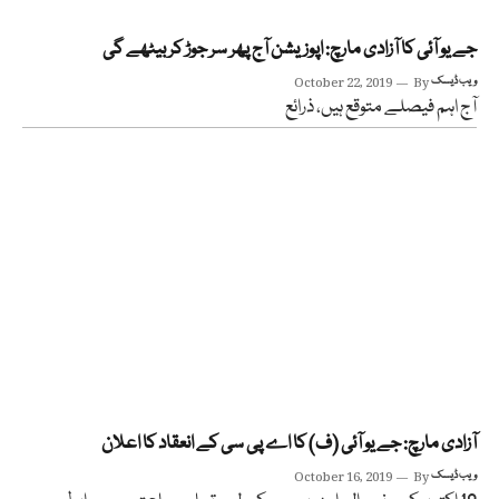
جے یو آئی کا آزادی مارچ: اپوزیشن آج پھر سر جوڑ کر بیٹھے گی
ویب ڈیسک
By
October 22, 2019
آج اہم فیصلے متوقع ہیں، ذرائع
آزادی مارچ: جے یو آئی (ف) کا اے پی سی کے انعقاد کا اعلان
ویب ڈیسک
By
October 16, 2019