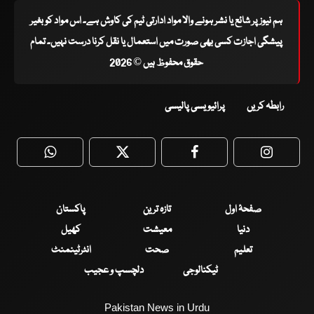
ہم نیوز پر شائع یا نشر ہونے والا مواد ادارتی ٹیم کی کاوش ہے۔ اس مواد کو بغیر
پیشگی اجازت کسی بھی صورت میں استعمال یا نقل کرنا درست نہیں۔ تمام
حقوق محفوظ ہیں © 2026
رابطہ کریں
پرائیویسی پالیسی
WhatsApp
Twitter
Facebook
Faceboo
صفحۂ اول
تازہ ترین
پاکستان
دنیا
معیشت
کھیل
تعلیم
صحت
انٹرٹینمنٹ
ٹیکنالوجی
دلچسپ و عجیب
Pakistan News in Urdu