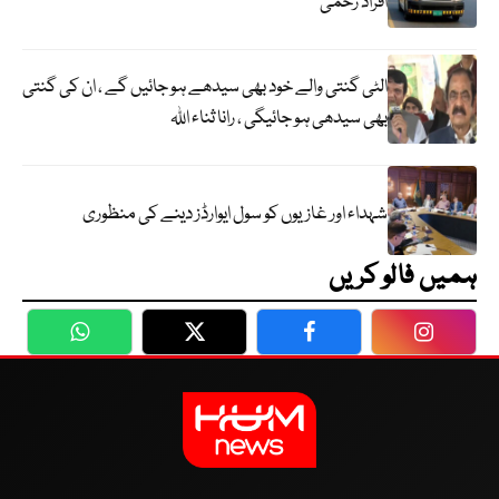
افراد زخمی
الٹی گنتی والے خود بھی سیدھے ہو جائیں گے ، ان کی گنتی
بھی سیدھی ہو جائیگی ، رانا ثناء اللہ
شہداء اور غازیوں کو سول ایوارڈز دینے کی منظوری
ہمیں فالو کریں
WhatsApp
Twitter
Facebook
Faceboo