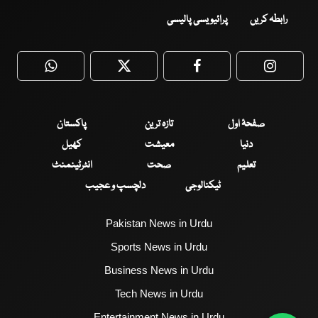
رابطہ کریں
پرائیویسی پالیسی
WhatsApp
Twitter
Facebook
Faceboo
صفحۂ اول
تازہ ترین
پاکستان
دنیا
معیشت
کھیل
تعلیم
صحت
انٹرٹینمنٹ
ٹیکنالوجی
دلچسپ و عجیب
Pakistan News in Urdu
Sports News in Urdu
Business News in Urdu
Tech News in Urdu
Entertainment News in Urdu