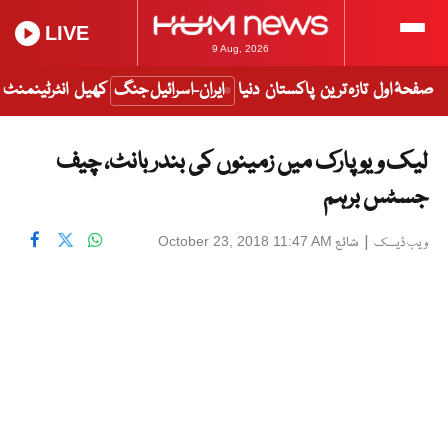
LIVE
9 Aug, 2026
صفحۂ اول
تازہ ترین
پاکستان
دنیا
ایران-اسرائیل جنگ
کھیل
انٹرٹینمنٹ
لیک ویو پارک میں زمینوں کی بندر بانٹ، چیف
جسٹس برہم
|
شائع
October 23, 2018 11:47 AM
ویب ڈیسک