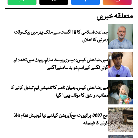
WhatsApp
Twitter
Facebook
Faceboo
متعلقہ خبریں
جماعت اسلامی کا 16 اگست سے ملک بھر میں بیک وقت
دھرنوں کا اعلان
میر رضا علی کیس: دوسری پوسٹ مارٹم رپورٹ میں تشدد اور
گولی لگنے کے اہم شواہد سامنے آگئے
میر رضا علی کیس، جبران ناصر کا تفتیشی ٹیم تبدیل کرنے کا
مطالبہ، والدین کا موقف بھی آ گیا
حج 2027: پرائیویٹ حج آپریشن کیلئے نیا ڈیجیٹل نظام نافذ
کرنے کا فیصلہ