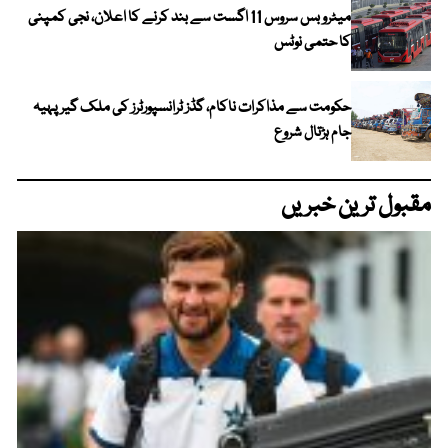
میٹرو بس سروس 11 اگست سے بند کرنے کا اعلان، نجی کمپنی
کا حتمی نوٹس
حکومت سے مذاکرات ناکام، گڈز ٹرانسپورٹرز کی ملک گیر پہیہ
جام ہڑتال شروع
مقبول ترین خبریں