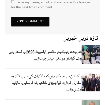
Save my name, email, and website in this browser
for the next time I comment.
تازہ ترین خبریں
انٹرنیشنل نیوکلیئر سائنس اولمپیاڈ 2026، پاکستان نے
ایک گولڈ اور دو سلور میڈلز جیت لیے
پاکستان نے امریکا، ایران کو مذاکرات کی میز پر لا کر وہ
سفارتی کردار اداکیا جو بڑی طاقتیں نہ کرسکیں، ساؤتھ
ایشین وائسز