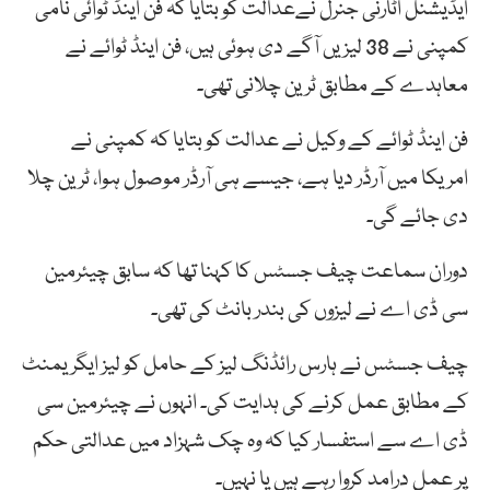
ایڈٰیشنل اٹارنی جنرل نےعدالت کو بتایا کہ فن اینڈ ٹوائی نامی
کمپنی نے 38 لیزیں آگے دی ہوئی ہیں، فن اینڈ ٹوائے نے
معاہدے کے مطابق ٹرین چلانی تھی۔
فن اینڈ ٹوائے کے وکیل نے عدالت کو بتایا کہ کمپنی نے
امریکا میں آرڈر دیا ہے، جیسے ہی آرڈر موصول ہوا، ٹرین چلا
دی جائے گی۔
دوران سماعت چیف جسٹس کا کہنا تھا کہ سابق چیئرمین
سی ڈی اے نے لیزوں کی بندر بانٹ کی تھی۔
چیف جسٹس نے ہارس رائڈنگ لیز کے حامل کو لیز ایگریمنٹ
کے مطابق عمل کرنے کی ہدایت کی۔ انہوں نے چیئرمین سی
ڈی اے سے استفسار کیا کہ وہ چک شہزاد میں عدالتی حکم
پر عمل درامد کروا رہے ہیں یا نہیں۔