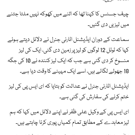
چیف جسٹس کا کہنا تھا کہ اتنے میں کھوکہ نہیں ملتا جتنے
میں لیزیں دی گئیں۔
سماعت کے دوران ایڈیشنل اٹارنی جنرل نے دلائل دیتے ہوئے
کہا کہ ٹوٹل 12 لوگوں کو لیز پر زمین دی گئی، ایک کی لیز
منسوخ کر دی گئی ہے جب کہ ایک لیز کنندہ نے 10 کی جگہ
18 جھولے لگائے ہیں، اسے ایک مہینے کا وقت دیا ہے۔
ایڈیشنل اٹارنی جنرل نے عدالت کو بتایا کہ ای ایس پی کی لیز
ختم کرنے کی سفارش کی گئی ہے۔
ای ایس پی کے وکیل علی ظفر نے اپنے دلائل میں کہا کہ ہم
لیز معاہدے کے مطابق تمام کمیاں پوری کرنا چاہتے ہیں۔