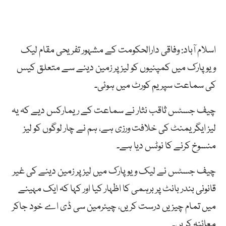
اسلام آباد: وفاقی دارالحکومت کے مشہور تفریحی مقام لیک
ویو پارک میں کمپنیوں کو لیز پر زمین دینے سے متعلق کیس
کی سماعت سپریم کورٹ میں ہوئی۔
چیف جسٹس ثاقب نثار نے سماعت کے ریمارکس دیے کہ یہ
لیز ایگریمنٹ کی خلافت ورزی ہے، ہم نے چار لوگوں کو لیز
منسوخ کرنے کا نوٹس دیا ہے۔
چیف جسٹس نے لیک ویو پارک میں لیز پر زمین دینے کی غیر
قانونی بندر بانٹ پر برہمی کا اظہار کیا اور کہا کہ ایک مہینے
میں تمام چیزیں درست کریں، چیئرمین سی ڈی اے خود جاکر
معائنہ کریں۔