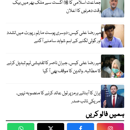
جماعت اسلامی کا 16 اگست سے ملک بھر میں بیک
وقت دھرنوں کا اعلان
میر رضا علی کیس: دوسری پوسٹ مارٹم رپورٹ میں تشدد
اور گولی لگنے کے اہم شواہد سامنے آگئے
میر رضا علی کیس، جبران ناصر کا تفتیشی ٹیم تبدیل کرنے
کا مطالبہ، والدین کا موقف بھی آ گیا
ایران کا آبنائے ہرمز پر ٹول عائد کرنے کا منصوبہ نہیں،
امریکی نائب صدر
ہمیں فالو کریں