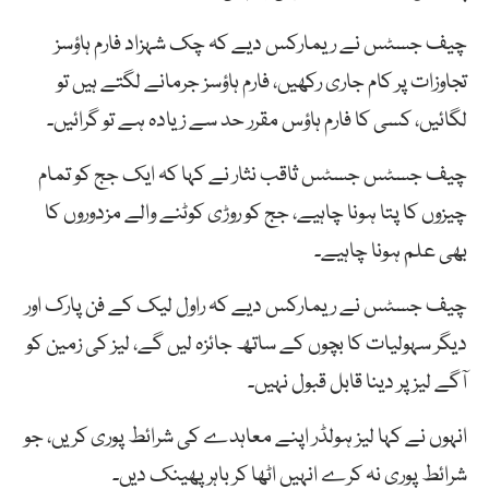
چیف جسٹس نے ریمارکس دیے کہ چک شہزاد فارم ہاؤسز
تجاوزات پر کام جاری رکھیں، فارم ہاؤسز جرمانے لگتے ہیں تو
لگائیں، کسی کا فارم ہاؤس مقرر حد سے زیادہ ہے تو گرائیں۔
چیف جسٹس جسٹس ثاقب نثار نے کہا کہ ایک جج کو تمام
چیزوں کا پتا ہونا چاہیے، جج کو روڑی کوٹنے والے مزدوروں کا
بھی علم ہونا چاہیے۔
چیف جسٹس نے ریمارکس دیے کہ راول لیک کے فن پارک اور
دیگر سہولیات کا بچوں کے ساتھ جائزہ لیں گے، لیز کی زمین کو
آگے لیز پر دینا قابل قبول نہیں۔
انہوں نے کہا لیز ہولڈر اپنے معاہدے کی شرائط پوری کریں، جو
شرائط پوری نہ کرے انہیں اٹھا کر باہر پھینک دیں۔