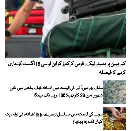
کیریبین پریمیئر لیگ ، قومی کرکٹرز کو این او سی 19 اگست کو جاری
آز
کرنے کا فیصلہ
چھی
ملک بھر میں آٹے کی قیمت میں اضافہ، ایک ہفتے میں کئی
شہروں میں 20 کلو تھیلا 100 روپے تک مہنگا
سونے کی قیمت میں مسلسل تیسرے روز بڑا اضافہ ، فی تولہ ریٹ
کہاں تک جا پہنچا؟