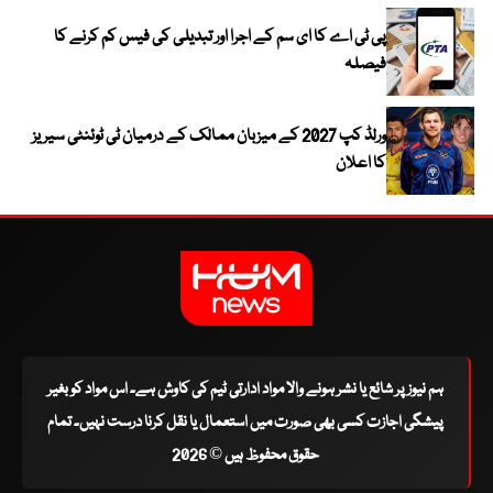
پی ٹی اے کا ای سم کے اجرا اور تبدیلی کی فیس کم کرنے کا
فیصلہ
ورلڈ کپ 2027 کے میزبان ممالک کے درمیان ٹی ٹوئنٹی سیریز
کا اعلان
ہم نیوز پر شائع یا نشر ہونے والا مواد ادارتی ٹیم کی کاوش ہے۔ اس مواد کو بغیر
پیشگی اجازت کسی بھی صورت میں استعمال یا نقل کرنا درست نہیں۔ تمام
حقوق محفوظ ہیں © 2026