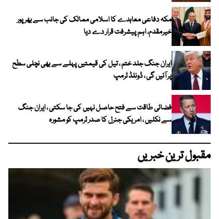
مکہ دفاعی معاہدے کا اسلامی ممالک کی جانب سے بھرپور
خیرمقدم، اہم پیشرفت قرار دے دیا
ایران جنگ جلد ختم ، تیل کی قیمتیں پہلے سے بھی نچلی سطح
پر آئیں گی ، ڈونلڈ ٹرمپ
فضائی طاقت سے فتح حاصل نہیں کی جا سکتی ، ایران جنگ
سے نکلیں ، امریکی جنرل کا صدر ٹرمپ کو مشورہ
مقبول ترین خبریں