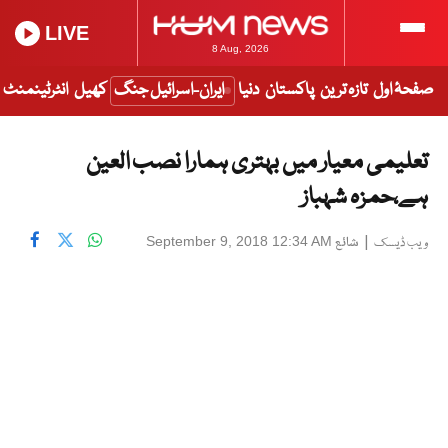
LIVE
8 Aug, 2026
صفحۂ اول
تازہ ترین
پاکستان
دنیا
ایران-اسرائیل جنگ
کھیل
انٹرٹینمنٹ
تعلیمی معیار میں بہتری ہمارا نصب العین
ہے،حمزہ شہباز
|
شائع
September 9, 2018 12:34 AM
ویب ڈیسک