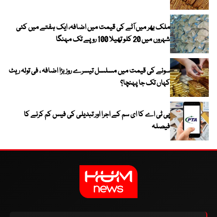
ملک بھر میں آٹے کی قیمت میں اضافہ، ایک ہفتے میں کئی
شہروں میں 20 کلو تھیلا 100 روپے تک مہنگا
سونے کی قیمت میں مسلسل تیسرے روز بڑا اضافہ ، فی تولہ ریٹ
کہاں تک جا پہنچا؟
پی ٹی اے کا ای سم کے اجرا اور تبدیلی کی فیس کم کرنے کا
فیصلہ