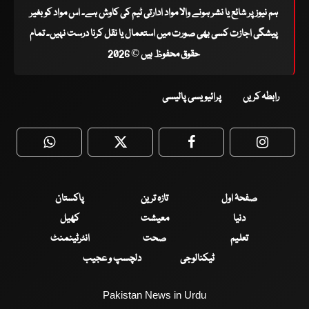
ہم نیوز پر شائع یا نشر ہونے والا مواد ادارتی ٹیم کی کاوش ہے۔ اس مواد کو بغیر
پیشگی اجازت کسی بھی صورت میں استعمال یا نقل کرنا درست نہیں۔ تمام
حقوق محفوظ ہیں © 2026
رابطہ کریں
پرائیویسی پالیسی
WhatsApp
Twitter
Facebook
Faceboo
صفحۂ اول
تازہ ترین
پاکستان
دنیا
معیشت
کھیل
تعلیم
صحت
انٹرٹینمنٹ
ٹیکنالوجی
دلچسپ و عجیب
Pakistan News in Urdu