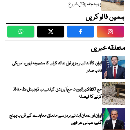
پہیہ جام ہڑتال شروع
ہمیں فالو کریں
WhatsApp
Twitter
Facebook
Faceboo
متعلقہ خبریں
ایران کا آبنائے ہرمز پر ٹول عائد کرنے کا منصوبہ نہیں، امریکی
نائب صدر
حج 2027: پرائیویٹ حج آپریشن کیلئے نیا ڈیجیٹل نظام نافذ
کرنے کا فیصلہ
ایران اور عمان آبنائے ہرمز سے متعلق معاہدے کے قریب پہنچ
گئے، عباس عراقچی