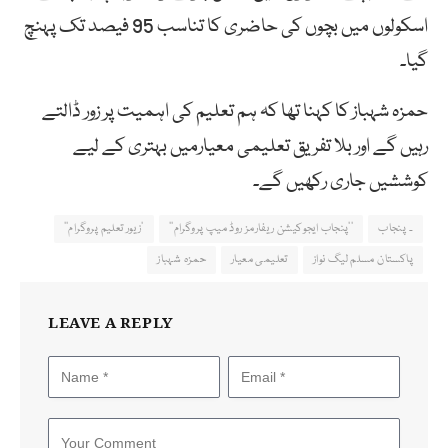
اسکولوں میں بچوں کی حاضری کا تناسب 95 فیصد تک پہنچ
گیا۔
حمزہ شہباز کا کہنا تھا کہ ہم تعلیم کی اہمیت پر زور ڈالتے
رہیں گے اور بلا تفریق تعلیمی معیارمیں بہتری کے لیے
کوششیں جاری رکھیں گے۔
۔ پنجاب
’’پنجاب ایجوکیشن ریفارمز روڈ میپ پروگرام‘‘
’زیور تعلیم پروگرام‘‘
پاکستان مسلم لیگ نواز
تعلیمی معیار
حمزہ شہباز
LEAVE A REPLY