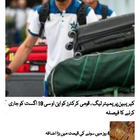
کیریبین پریمیئر لیگ ، قومی کرکٹرز کو این او سی 19 اگست کو جاری
آز
کرنے کا فیصلہ
چھی
4 روز میں سونے کی قیمت میں بڑا اضافہ