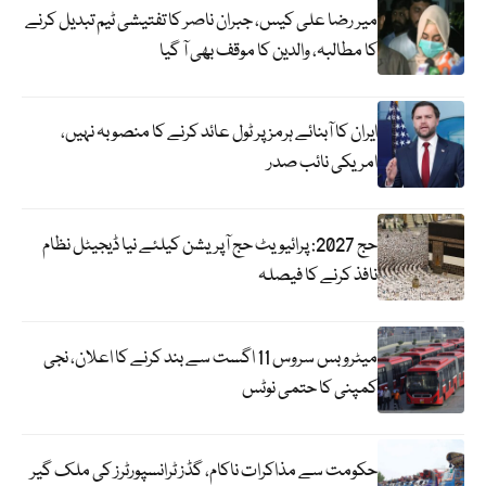
میر رضا علی کیس، جبران ناصر کا تفتیشی ٹیم تبدیل کرنے
کا مطالبہ، والدین کا موقف بھی آ گیا
ایران کا آبنائے ہرمز پر ٹول عائد کرنے کا منصوبہ نہیں،
امریکی نائب صدر
حج 2027: پرائیویٹ حج آپریشن کیلئے نیا ڈیجیٹل نظام
نافذ کرنے کا فیصلہ
میٹرو بس سروس 11 اگست سے بند کرنے کا اعلان، نجی
کمپنی کا حتمی نوٹس
حکومت سے مذاکرات ناکام، گڈز ٹرانسپورٹرز کی ملک گیر