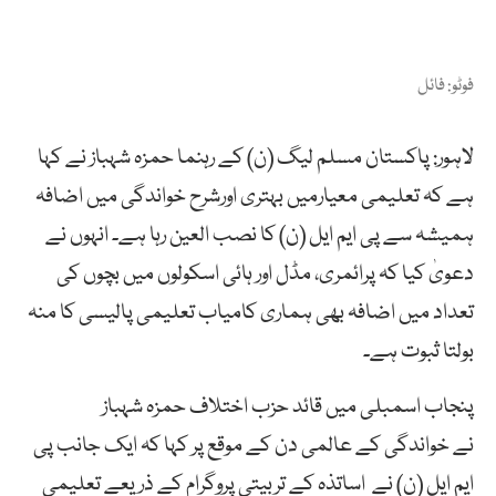
فوٹو: فائل
لاہور: پاکستان مسلم لیگ (ن) کے رہنما حمزہ شہباز نے کہا
ہے کہ تعلیمی معیارمیں بہتری اورشرح خواندگی میں اضافہ
ہمیشہ سے پی ایم ایل (ن) کا نصب العین رہا ہے۔ انہوں نے
دعویٰ کیا کہ پرائمری، مڈل اور ہائی اسکولوں میں بچوں کی
تعداد میں اضافہ بھی ہماری کامیاب تعلیمی پالیسی کا منہ
بولتا ثبوت ہے۔
پنجاب اسمبلی میں قائد حزب اختلاف حمزہ شہباز
نے خواندگی کے عالمی دن کے موقع پر کہا کہ ایک جانب پی
ایم ایل (ن) نے اساتذہ کے تربیتی پروگرام کے ذریعے تعلیمی