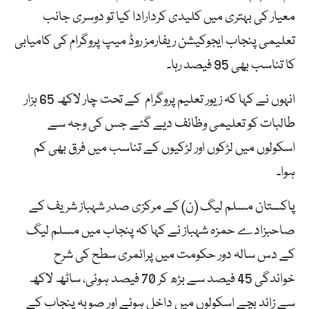
معیار کی بہتری میں کلیدی کردارادا کیا تو دوسری جانب
تعلیمی پنجاب ایجوکیشن ریفارمز روڈ میپ پروگرام کی کامیابی
کا تناسب بھی 95 فیصد رہا۔
انہوں نے کہا کہ زیور تعلیم پروگرام کے تحت چار لاکھ 65 ہزار
طالبات کو تعلیمی وظائف دیے گئے جس کی وجہ سے
اسکولوں میں لڑکوں اور لڑکیوں کے تناسب میں فرق بھی کم
ہوا۔
پاکستان مسلم لیگ (ن) کے مرکزی صدر شہباز شریف کے
صاحبزادے حمزہ شہباز نے کہا کہ پنجاب میں مسلم لیگ
کے دس سالہ دور حکومت میں پرائمری سطح کی شرح
خواندگی 45 فیصد سے بڑھ کر 70 فیصد ہوئی، ساٹھ لاکھ
سے زائد بچے اسکولوں میں داخل ہوئے اور صوبہ پنجاب کے