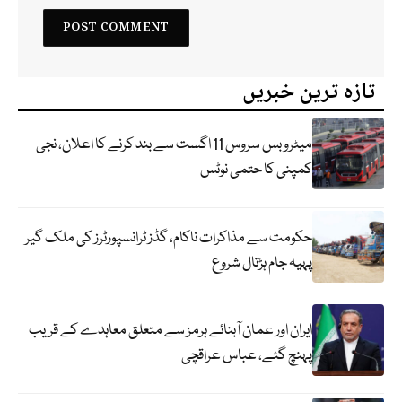
تازہ ترین خبریں
میٹرو بس سروس 11 اگست سے بند کرنے کا اعلان، نجی
کمپنی کا حتمی نوٹس
حکومت سے مذاکرات ناکام، گڈز ٹرانسپورٹرز کی ملک گیر
پہیہ جام ہڑتال شروع
ایران اور عمان آبنائے ہرمز سے متعلق معاہدے کے قریب
پہنچ گئے، عباس عراقچی