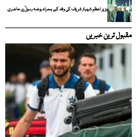
وزیر اعظم شہباز شریف کی وفد کے ہمراہ روضہ رسولؐ پر حاضری
مقبول ترین خبریں