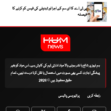
پی ٹی اے کا ای سم کے اجرا اور تبدیلی کی فیس کم کرنے کا
فیصلہ
ہم نیوز پر شائع یا نشر ہونے والا مواد ادارتی ٹیم کی کاوش ہے۔ اس مواد کو بغیر
پیشگی اجازت کسی بھی صورت میں استعمال یا نقل کرنا درست نہیں۔ تمام
حقوق محفوظ ہیں © 2026
رابطہ کریں
پرائیویسی پالیسی