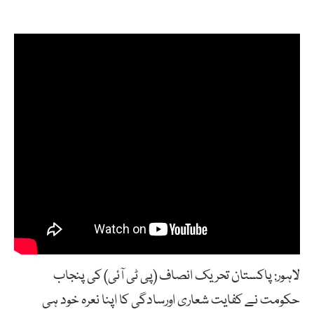
لاہور: پاکستان تحریک انصاف (پی ٹی آئی) کی پنجاب
حکومت نے کفایت شعاری اورسادگی کا اپنا نعرہ خود ہی