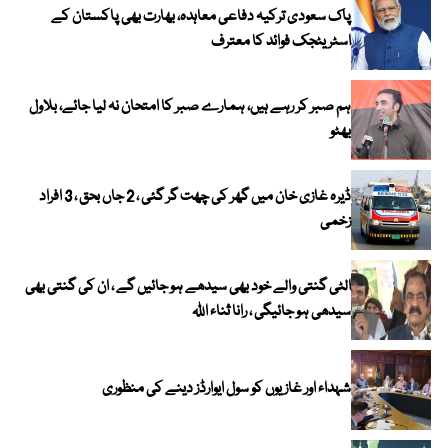
پاک سعودی ترکیہ دفاعی معاہدہ، بھارت بھی پاکستان کے
اسٹریٹجک فوائد کا معترف
ہم صبر کر رہے ہیں، ہمارے صبر کا امتحان نہ لیا جائے، بلاول
بھٹو
ڈیرہ غازی خان میں گھر کی چھت گر گئی ، 2 جاں بحق ، 3 افراد
زخمی
الٹی گنتی والے خود بھی سیدھے ہو جائیں گے ، ان کی گنتی بھی
سیدھی ہو جائیگی ، رانا ثناء اللہ
شہداء اور غازیوں کو سول ایوارڈز دینے کی منظوری