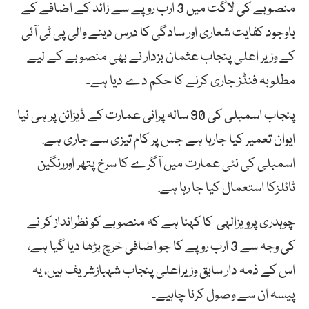
منصوبے کی لاگت میں 3 ارب روپے سے زائد کے اضافے کے
باوجود کفایت شعاری اور سادگی کا درس دینے والی پی ٹی آئی
کے وزیر اعلی پنجاب عثمان بزدار نے بھی منصوبے کے لیے
مطلوبہ فنڈز جاری کرنے کا حکم دے دیا ہے۔
پنجاب اسمبلی کی 90 سالہ پرانی عمارت کے ڈیزائن پر ہی نیا
ایوان تعمیر کیا جارہا ہے جس پر کام تیزی سے جاری ہے.
اسمبلی کی نئی عمارت میں آگرے کا سرخ پتھر اوررنگین
ٹائلزکا استعمال کیا جا رہا ہے.
چوہدری پرویزالہی کا کہنا ہے کہ منصوبے کو نظرانداز کر نے
کی وجہ سے 3 ارب روپے کا جو اضافی خرچ بڑھا دیا گیا ہے،
اس کے ذمہ دار سابق وزیراعلی پنجاب شہبازشریف ہیں، یہ
پیسہ ان سے وصول کرنا چاہیے۔