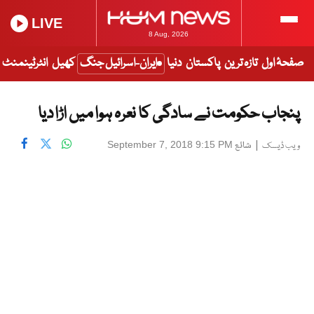
LIVE
8 Aug, 2026
صفحۂ اول
تازہ ترین
پاکستان
دنیا
ایران-اسرائیل جنگ
کھیل
انٹرٹینمنٹ
پنجاب حکومت نے سادگی کا نعرہ ہوا میں اڑا دیا
|
شائع
September 7, 2018 9:15 PM
ویب ڈیسک