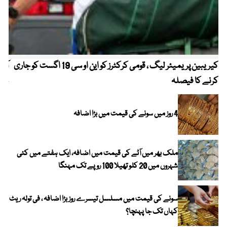
کیریبین پریمیئر لیگ ، قومی کرکٹرز کو این او سی 19 اگست کو جاری
آز
کرنے کا فیصلہ
چھی
4 روز میں سونے کی قیمت میں بڑا اضافہ
ملک بھر میں آٹے کی قیمت میں اضافہ، ایک ہفتے میں کئی
شہروں میں 20 کلو تھیلا 100 روپے تک مہنگا
سونے کی قیمت میں مسلسل تیسرے روز بڑا اضافہ ، فی تولہ ریٹ
کہاں تک جا پہنچا؟