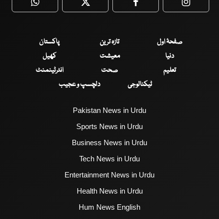
WhatsApp
Twitter
Facebook
Faceboo
صفحۂ اول
تازہ ترین
پاکستان
دنیا
معیشت
کھیل
تعلیم
صحت
انٹرٹینمنٹ
ٹیکنالوجی
دلچسپ و عجیب
Pakistan News in Urdu
Sports News in Urdu
Business News in Urdu
Tech News in Urdu
Entertainment News in Urdu
Health News in Urdu
Hum News English