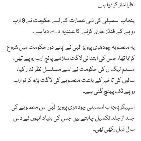
نظرانداز کر دیا ہے۔
پنجاب اسمبلی کی نئی عمارت کے لیے حکومت نے 9 ارب
روپے کے فنڈز جاری کرنے کا عندیہ دے دیا ہے۔
یہ منصوبہ چودھری پرویز الہی نے اپنے دور حکومت میں شروع
کرایا تھا، جس کی ابتدائی لاگت ساڑھے پانچ ارب روپے تھی،
مسلم لیگ ن کی حکومت نے اسے مسلسل نظرانداز کیا،
سالوں کی تاخیر کے باعث منصوبے کی لاگت بڑھ کر نو ارب
روپے تک پہنچ گئی ہے۔
اسپیکر پنجاب اسمبلی چودھری پرویز الہٰی اس منصوبے کی
جلد از جلد تکمیل چاہتے ہیں جس کی بنیاد انہوں نے دس
سال قبل رکھی تھی۔