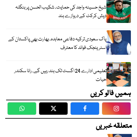
شیخ حسینہ واجد کی حمایت، شکیب الحسن پر بنگلہ
دیش کرکٹ کے دروازے بند
پاک سعودی ترکیہ دفاعی معاہدہ، بھارت بھی پاکستان کے
اسٹریٹجک فوائد کا معترف
تعلیمی ادارے 24 اگست تک بند رہیں گے، رانا سکندر
حیات
ہمیں فالو کریں
WhatsApp
Twitter
Facebook
Faceboo
متعلقہ خبریں